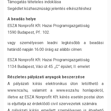
Támogatás téteteles indoklása
Segédlet közhasznúsági jelentés elkészítéshez
A beadás helye
ESZA Nonprofit Kft. Hazai Programigazgatóság
1590 Budapest, Pf.: 102.
vagy személyesen leadni legkésőbb a beadási
határidő napján 16.00 óráig az alábbi címen:
ESZA Nonprofit Kft. Hazai Programigazgatóság
1134 Budapest, Váci út 45. „C” épület, II. emelet
Részletes pályázati anyagok beszerzése
A pályázati kiírás elektronikus úton letölthető a
www.nca.hu, valamint a www.esza.hu honlapokról,
illetve az ESZA Nonprofit Kft. kérés esetén postai úton
is eljuttatja az érdeklődő civil szervezetek számára.
A pályázati kiírás emellett személyesen is átvehető