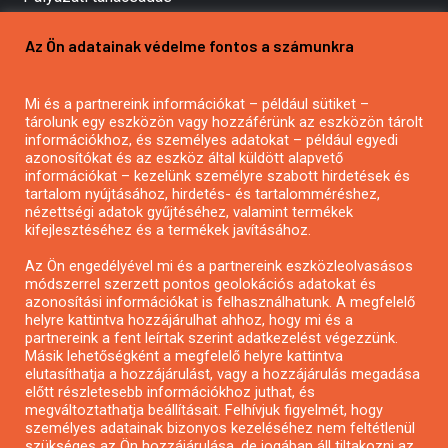
Pályázatírás vállalkozásoknak
Az Ön adatainak védelme fontos a számunkra
Mezőgazdasági pályázatírás
Pályázatírás magánszemélyeknek
Mi és a partnereink információkat – például sütiket –
Pályázatírás civil szervezeteknek
tárolunk egy eszközön vagy hozzáférünk az eszközön tárolt
Pályázatírás önkormányzatoknak
információkhoz, és személyes adatokat – például egyedi
azonosítókat és az eszköz által küldött alapvető
Pályázatfigyelés
információkat – kezelünk személyre szabott hirdetések és
Specifikus pályázatfigyelés vagy hírlevél
tartalom nyújtásához, hirdetés- és tartalomméréshez,
nézettségi adatok gyűjtéséhez, valamint termékek
kifejlesztéséhez és a termékek javításához.
PÁLYÁZATFIGYELŐ
Az Ön engedélyével mi és a partnereink eszközleolvasásos
módszerrel szerzett pontos geolokációs adatokat és
azonosítási információkat is felhasználhatunk. A megfelelő
helyre kattintva hozzájárulhat ahhoz, hogy mi és a
Pályázatok magánszemélyeknek
partnereink a fent leírtak szerint adatkezelést végezzünk.
Pályázatok civil szervezeteknek
Másik lehetőségként a megfelelő helyre kattintva
elutasíthatja a hozzájárulást, vagy a hozzájárulás megadása
Pályázatok vállalkozásoknak
előtt részletesebb információkhoz juthat, és
Önkormányzati pályázatok
megváltoztathatja beállításait. Felhívjuk figyelmét, hogy
személyes adatainak bizonyos kezeléséhez nem feltétlenül
Mezőgazdasági pályázatok
szükséges az Ön hozzájárulása, de jogában áll tiltakozni az