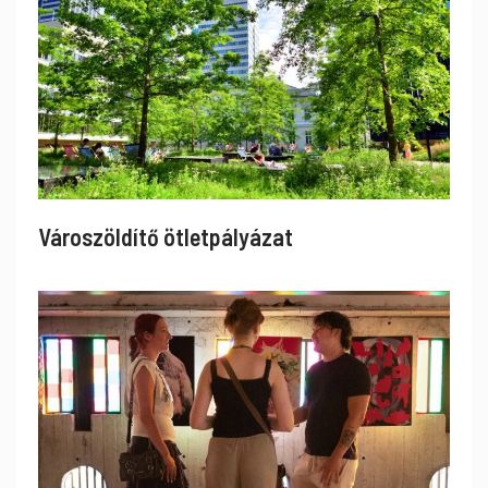
Városzöldítő ötletpályázat