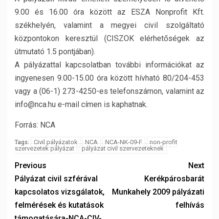
9.00 és 16.00 óra között az ESZA Nonprofit Kft.
székhelyén, valamint a megyei civil szolgáltató
központokon keresztül (CISZOK elérhetőségek az
útmutató 1.5 pontjában).
A pályázattal kapcsolatban további információkat az
ingyenesen 9.00-15.00 óra között hívható 80/204-453
vagy a (06-1) 273-4250-es telefonszámon, valamint az
info@nca.hu e-mail címen is kaphatnak.
Forrás: NCA
Civil pályázatok
NCA
NCA-NK-09-F
non-profit
Tags:
szervezetek pályázat
pályázat civil szervezeteknek
Previous
Next
Pályázat civil szférával
Kerékpárosbarát
kapcsolatos vizsgálatok,
Munkahely 2009 pályázati
felmérések és kutatások
felhívás
támogatására-NCA-CIV-