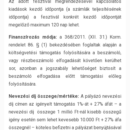
Az adott fesztivál megrendezésével kapcsolatos
kiadások kezdő időpontja (a számlák teljesítésének
időpontja) a fesztivál konkrét kezdő időpontját
megelőző maximum 120 nap lehet.
Finanszírozás módja:
a 368/2011. (XII. 31.) Korm.
rendelet 86. § (1) bekezdésében foglaltak alapján a
költségvetési támogatás folyósítására a beszámoló,
vagy részbeszámoló elfogadását követően kerülhet
sor, azonban a jogszabály lehetőséget biztosít a
beszámoló elfogadása előtt támogatási előleg
folyósítására.
Nevezési díj összege/mértéke:
A pályázó nevezési
díj címen az igényelt támogatás 1%-át + 27% áfát – a
nevezési díj összege 1 millió Ft-nál kisebb összegű
igény esetén sem lehet kevesebb 10.000 Ft + 27% áfa
összegnél – köteles befizetni a pályázat benyújtásával