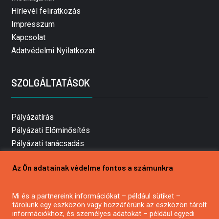
Hírlevél feliratkozás
Impresszum
Kapcsolat
Adatvédelmi Nyilatkozat
SZOLGÁLTATÁSOK
Pályázatírás
Pályázati Előminősítés
Pályázati tanácsadás
Pályázatírás vállalkozásoknak
Az Ön adatainak védelme fontos a számunkra
Mezőgazdasági pályázatírás
Pályázatírás magánszemélyeknek
Mi és a partnereink információkat – például sütiket –
Pályázatírás civil szervezeteknek
tárolunk egy eszközön vagy hozzáférünk az eszközön tárolt
Pályázatírás önkormányzatoknak
információkhoz, és személyes adatokat – például egyedi