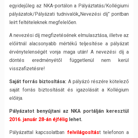
egyidejűleg az NKA-portálon a Pályáztatás/Kollégiumi
pályázatok/Pályázati tudnivalók„Nevezési díj” pontban
leírt feltételeknek megfelelően.
A nevezési díj megfizetésének elmulasztása, illetve az
előírtnál alacsonyabb mértékű teljesítése a pályázat
érvénytelenségét vonja maga után! A nevezési díj a
döntés eredményétől függetlenül nem kerül
visszafizetésre!
Saját forrás biztosítása:
A pályázó részére kötelező
saját forrás biztosítását és igazolását a Kollégium
előírja.
Pályázatot benyújtani az NKA portálján keresztül
2016. január 28-án éjfélig
lehet.
Pályázattal kapcsolatban
felvilágosítás
t telefonon a