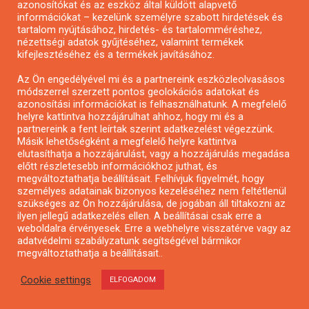
azonosítókat és az eszköz által küldött alapvető
Pályázatfigyelés
információkat – kezelünk személyre szabott hirdetések és
Specifikus pályázatfigyelés vagy hírlevél
tartalom nyújtásához, hirdetés- és tartalomméréshez,
nézettségi adatok gyűjtéséhez, valamint termékek
kifejlesztéséhez és a termékek javításához.
PÁLYÁZATFIGYELŐ
Az Ön engedélyével mi és a partnereink eszközleolvasásos
módszerrel szerzett pontos geolokációs adatokat és
azonosítási információkat is felhasználhatunk. A megfelelő
helyre kattintva hozzájárulhat ahhoz, hogy mi és a
Pályázatok magánszemélyeknek
partnereink a fent leírtak szerint adatkezelést végezzünk.
Pályázatok civil szervezeteknek
Másik lehetőségként a megfelelő helyre kattintva
elutasíthatja a hozzájárulást, vagy a hozzájárulás megadása
Pályázatok vállalkozásoknak
előtt részletesebb információkhoz juthat, és
Önkormányzati pályázatok
megváltoztathatja beállításait. Felhívjuk figyelmét, hogy
személyes adatainak bizonyos kezeléséhez nem feltétlenül
Mezőgazdasági pályázatok
szükséges az Ön hozzájárulása, de jogában áll tiltakozni az
Falusi turizmus pályázatok
ilyen jellegű adatkezelés ellen. A beállításai csak erre a
weboldalra érvényesek. Erre a webhelyre visszatérve vagy az
Napelem pályázatok
adatvédelmi szabályzatunk segítségével bármikor
GINOP pályázatok
megváltoztathatja a beállításait..
Cookie settings
ELFOGADOM
Copyright © All rights reserved.