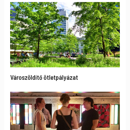
Városzöldítő ötletpályázat