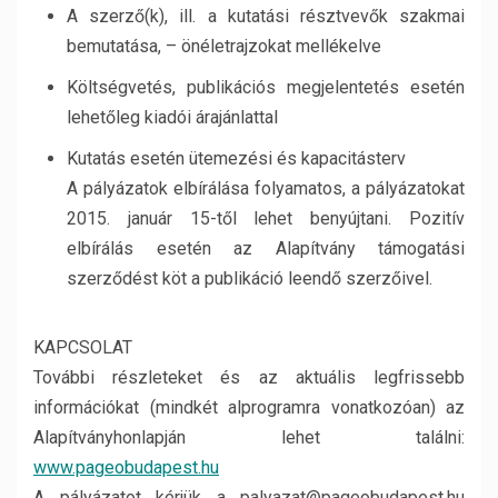
A szerző(k), ill. a kutatási résztvevők szakmai
bemutatása, – önéletrajzokat mellékelve
Költségvetés, publikációs megjelentetés esetén
lehetőleg kiadói árajánlattal
Kutatás esetén ütemezési és kapacitásterv
A pályázatok elbírálása folyamatos, a pályázatokat
2015. január 15-től lehet benyújtani. Pozitív
elbírálás esetén az Alapítvány támogatási
szerződést köt a publikáció leendő szerzőivel.
KAPCSOLAT
További részleteket és az aktuális legfrissebb
információkat (mindkét alprogramra vonatkozóan) az
Alapítványhonlapján lehet találni:
www.pageobudapest.hu
A pályázatot kérjük a palyazat@pageobudapest.hu