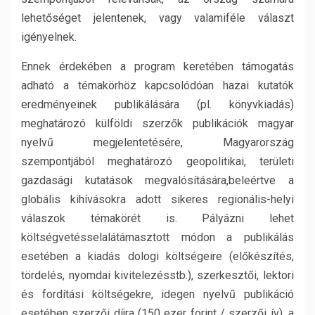
lehetőséget jelentenek, vagy valamiféle választ
igényelnek.
Ennek érdekében a program keretében támogatás
adható a témakörhöz kapcsolódóan hazai kutatók
eredményeinek publikálására (pl. könyvkiadás)
meghatározó külföldi szerzők publikációk magyar
nyelvű megjelentetésére, Magyarország
szempontjából meghatározó geopolitikai, területi
gazdasági kutatások megvalósítására,beleértve a
globális kihívásokra adott sikeres regionális-helyi
válaszok témakörét is. Pályázni lehet
költségvetésselalátámasztott módon a publikálás
esetében a kiadás dologi költségeire (előkészítés,
tördelés, nyomdai kivitelezésstb.), szerkesztői, lektori
és fordítási költségekre, idegen nyelvű publikáció
esetében szerzői díjra (150 ezer forint / szerzői ív), a