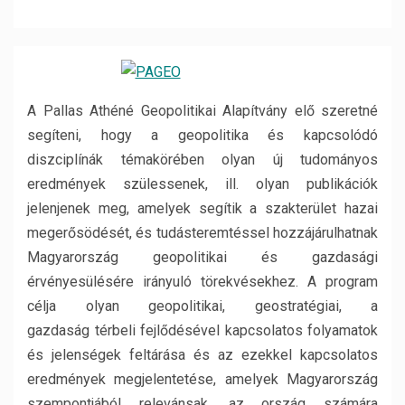
A Pallas Athéné Geopolitikai Alapítvány elő szeretné
segíteni, hogy a geopolitika és kapcsolódó
diszciplínák témakörében olyan új tudományos
eredmények szülessenek, ill. olyan publikációk
jelenjenek meg, amelyek segítik a szakterület hazai
megerősödését, és tudásteremtéssel hozzájárulhatnak
Magyarország geopolitikai és gazdasági
érvényesülésére irányuló törekvésekhez. A program
célja olyan geopolitikai, geostratégiai, a
gazdaság térbeli fejlődésével kapcsolatos folyamatok
és jelenségek feltárása és az ezekkel kapcsolatos
eredmények megjelentetése, amelyek Magyarország
szempontjából relevánsak, az ország számára