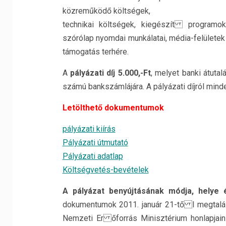
közreműködő költségek,
technikai költségek, kiegészít programok 
szórólap nyomdai munkálatai, média-felületek
támogatás terhére.
A
pályázati díj 5.000,-Ft
, melyet banki átut
számú bankszámlájára. A pályázati díjról minde
Letölthető dokumentumok
pályázati kiírás
Pályázati útmutató
Pályázati adatlap
Költségvetés-bevételek
A pályázat benyújtásának módja, helye é
dokumentumok 2011. január 21-tő l megtalá
Nemzeti Er őforrás Minisztérium honlapjain