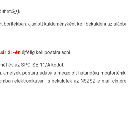
tölthető k.
t borítékban, ajánlott küldeményként kell beküldeni az alábbi
uár 21-én
éjfélig kell postára adni.
 címét és az SPO-SE-11/A kódot.
 amelyek postára adása a megjelölt határidőig megtörténik,
lomban elektronikusan is beküldtek az NSZSZ e-mail címére