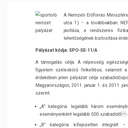
A Nemzeti Erőforrás Minisztéri
utca 1.) – a továbbiakban: NE
javítása, a rendszeres fizi
lehetőségének biztosítása érde
Pályázat kódja:
SPO-SE-11/A
A támogatás célja: A népesség egészségüg
figyelem széleskörű felkeltése, valamint 
érdekében jelen pályázat célja szabadidős
Magyarországon, 2011. január 1. és 2011. jún
szerint:
„A” kategória: legalább három eseményb
eseményenként legalább 500 szabadidő -spor
„B” kategória: kifejezetten integrált