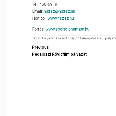
Tel: 460-6919
Email:
nszsz@nszsz.hu
Honlap :
www.nszsz.hu
Forrás:
www.sportolonemzet.hu
Pályázat szabadidősport támogatására
pályáz
Tags:
Previous
Pedálozz! Rövidfilm pályázat