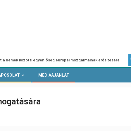
zötti egyenlőség európai mozgalmainak erősítésére
Európ
APCSOLAT
MÉDIAAJÁNLAT
mogatására