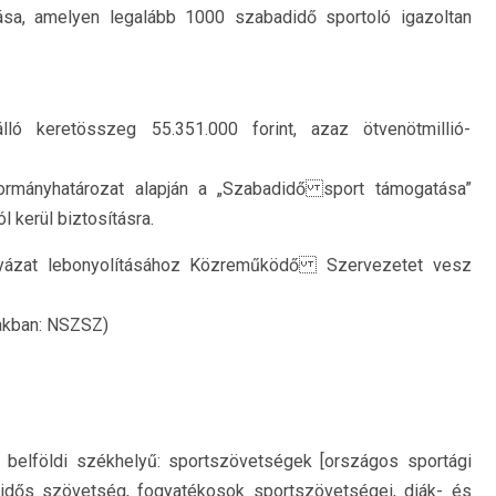
sa, amelyen legalább 1000 szabadidő sportoló igazoltan
ló keretösszeg 55.351.000 forint, azaz ötvenötmillió-
rmányhatározat alapján a „Szabadidő sport támogatása”
 kerül biztosításra.
ázat lebonyolításához Közreműködő Szervezetet vesz
akban: NSZSZ)
 belföldi székhelyű: sportszövetségek [országos sportági
idős szövetség, fogyatékosok sportszövetségei, diák- és