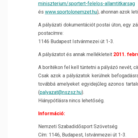
miniszterium/sportert-felelos-allamtitkarsag
és
www.sportolonemzet.hu
), ahonnan azok le
A pályázati dokumentációt postai úton, egy zár
postacímre:
1146 Budapest Istvánmezei út 1-3.
A pályázatot és annak mellékleteit
2011. febr
A borítékon fel kell tüntetni a pályázó nevét,
Csak azok a pályázatok kerülnek befogadásra,
továbbá amelyeket egyidejűleg azonos tarta
(
palyazat@nszsz.hu
).
Hiánypótlásra nincs lehetőség.
Információ:
Nemzeti Szabadidősport Szövetség
Cím: 1146, Budapest, Istvánmezei út 1-3.