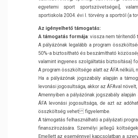
egyetemi sport sportszövetségei], valami
sportiskola 2004. évi I. törvény a sportról (a to
Az igényelhető támogatás:
A támogatás formája
: vissza nem térítendő
A pályázónak legalább a program összköltségé
50%-a biztosítható és beszámítható közösségé
valamint ingyenes szolgáltatás biztosítása) f
A program összköltsége alatt az ÁFA nélküli, n
Ha a pályázónak jogszabály alapján a támog
levonási jogosultsága, akkor az ÁFAval növel
Amennyiben a pályázónak jogszabály alapján 
ÁFA levonási jogosultsága, de azt az adóhat
összköltség vehet figyelembe.
A támogatás felhasználható a pályázati prog
finanszírozására. Személyi jellegű költsége
Emellett az eseménnyel kapcsolatban a szervezés