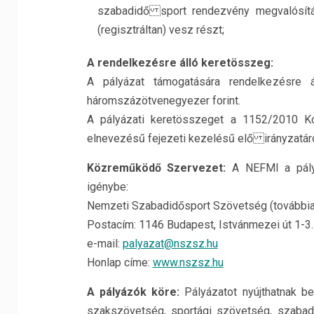
szabadidő sport rendezvény megvalósítá
(regisztráltan) vesz részt;
A rendelkezésre álló keretösszeg:
A pályázat támogatására rendelkezésre ál
háromszázötvenegyezer forint.
A pályázati keretösszeget a 1152/2010 Ko
elnevezésű fejezeti kezelésű elő irányzatáról
Közreműködő Szervezet:
A NEFMI a pály
igénybe:
Nemzeti Szabadidősport Szövetség (további
Postacím: 1146 Budapest, Istvánmezei út 1-3.
e-mail:
palyazat@nszsz.hu
Honlap címe:
www.nszsz.hu
A pályázók köre:
Pályázatot nyújthatnak be
szakszövetség, sportági szövetség, szabad