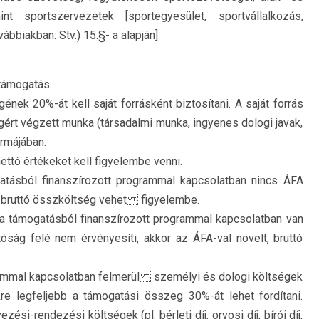
nt sportszervezetek [sportegyesület, sportvállalkozás,
vábbiakban: Stv.) 15.§- a alapján]
 támogatás.
nek 20%-át kell saját forrásként biztosítani. A saját forrás
rt végzett munka (társadalmi munka, ingyenes dologi javak,
ormájában.
ettó értékeket kell figyelembe venni.
atásból finanszírozott programmal kapcsolatban nincs ÁFA
t, bruttó összköltség vehet figyelembe.
a támogatásból finanszírozott programmal kapcsolatban van
óság felé nem érvényesíti, akkor az ÁFA-val növelt, bruttó
rammal kapcsolatban felmerül személyi és dologi költségek
kre legfeljebb a támogatási összeg 30%-át lehet fordítani.
i-rendezési költségek (pl. bérleti díj, orvosi díj, bírói díj,