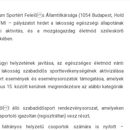
um Sportért Felelő s Államtitkársága (1054 Budapest, Hold
FMI – pályázatot hirdet a lakosság egészségi állapotának
kai aktivitás, és a mozgásgazdag életmód széleskör6
kében.
yi helyzetének javítása, az egészséges életmód iránti
a lakosság szabadidős sporttevékenységének aktivizálása
port események és eseménysorozatok támogatása, amelyek
ius 15. között kerülnek megrendezésre az alábbi kategóriák
ől l álló szabadidősport rendezvénysorozat, amelyeken
toló igazoltan (regisztráltan) vesz részt;
 – hátrányos helyzetű csoportok számára is nyitott –