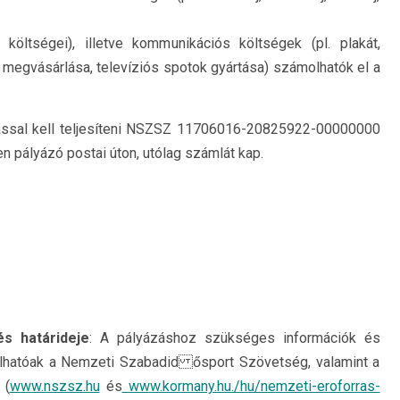
költségei), illetve kommunikációs költségek (pl. plakát,
 megvásárlása, televíziós spotok gyártása) számolhatók el a
alással kell teljesíteni NSZSZ 11706016-20825922-00000000
n pályázó postai úton, utólag számlát kap.
s határideje
: A pályázáshoz szükséges információk és
lhatóak a Nemzeti Szabadid ősport Szövetség, valamint a
 (
www.nszsz.hu
és
www.kormany.hu./hu/nemzeti-eroforras-