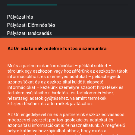
Pályázatírás
Pályázati Előminősítés
Pályázati tanácsadás
Pályázatírás vállalkozásoknak
Az Ön adatainak védelme fontos a számunkra
Mezőgazdasági pályázatírás
Pályázatírás magánszemélyeknek
Mi és a partnereink információkat – például sütiket –
Pályázatírás civil szervezeteknek
tárolunk egy eszközön vagy hozzáférünk az eszközön tárolt
Pályázatírás önkormányzatoknak
információkhoz, és személyes adatokat – például egyedi
azonosítókat és az eszköz által küldött alapvető
Pályázatfigyelés
információkat – kezelünk személyre szabott hirdetések és
Specifikus pályázatfigyelés vagy hírlevél
tartalom nyújtásához, hirdetés- és tartalomméréshez,
nézettségi adatok gyűjtéséhez, valamint termékek
kifejlesztéséhez és a termékek javításához.
PÁLYÁZATFIGYELŐ
Az Ön engedélyével mi és a partnereink eszközleolvasásos
módszerrel szerzett pontos geolokációs adatokat és
azonosítási információkat is felhasználhatunk. A megfelelő
helyre kattintva hozzájárulhat ahhoz, hogy mi és a
Pályázatok magánszemélyeknek