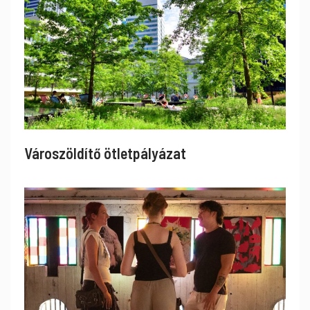
Városzöldítő ötletpályázat