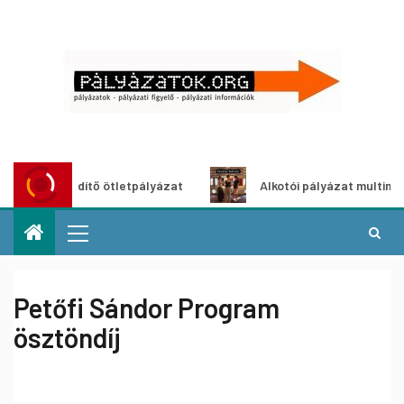
oszöldítő ötletpályázat
Alkotói pályázat multimédia-kiáll
Petőfi Sándor Program
ösztöndíj