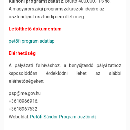
Külhoni programszakasz
: bruttó 400.000,- Ft/hó.
A magyarországi programszakaszok idejére az
ösztöndíjast ösztöndíj nem illeti meg.
Letölthető dokumentum
petőfi program adatlap
Elérhetőség
A pályázati felhíváshoz, a benyújtandó pályázathoz
kapcsolódóan érdeklődni lehet az alábbi
elérhetőségeken:
psp@me.gov.hu
+3618966916;
+3618967632
Weboldal:
Petőfi Sándor Program ösztöndíj