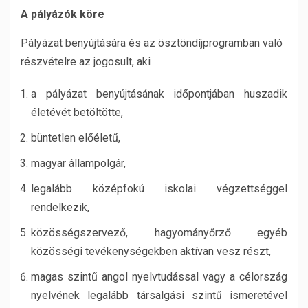
A pályázók köre
Pályázat benyújtására és az ösztöndíjprogramban való
részvételre az jogosult, aki
a pályázat benyújtásának időpontjában huszadik
életévét betöltötte,
büntetlen előéletű,
magyar állampolgár,
legalább középfokú iskolai végzettséggel
rendelkezik,
közösségszervező, hagyományőrző egyéb
közösségi tevékenységekben aktívan vesz részt,
magas szintű angol nyelvtudással vagy a célország
nyelvének legalább társalgási szintű ismeretével