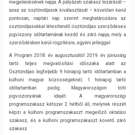
megjelenésének napja. A pályázati szakasz lezárását –
azaz az ösztöndíjasok kiválasztását – követően kerül
pontosan, naptári nap szerint meghatározásra az
ösztöndíjasokkal létesítendő ösztöndíjas szerződéses
jogviszony időtartamának kezdő és záró napja, mely a
szerződésben kerül rögzítésre, egyéni jelleggel.
A Program 2018. év augusztusától 2019. év júniusáig
tartó teljes megvalósítási időszaka alatt az
Ösztöndíjas legfeljebb 9 hónapig tartó időtartamban a
külhoni magyar közösségeknél, 1 hónapig tartó
időtartamban pedig Magyarországon tölti
jogviszonyának idejét. A magyarországi
programszakasz kétszer 2 hétből áll, melynek részét
képzi a külhoni programszakaszt megelőző oktatási
szakasz, és a külhoni programszakaszt követő záró
szakasz.