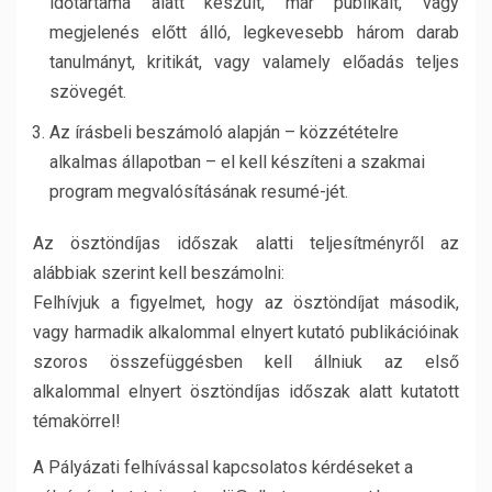
időtartama alatt készült, már publikált, vagy
megjelenés előtt álló, legkevesebb három darab
tanulmányt, kritikát, vagy valamely előadás teljes
szövegét.
Az írásbeli beszámoló alapján – közzétételre
alkalmas állapotban – el kell készíteni a szakmai
program megvalósításának resumé-jét.
Az ösztöndíjas időszak alatti teljesítményről az
alábbiak szerint kell beszámolni:
Felhívjuk a figyelmet, hogy az ösztöndíjat második,
vagy harmadik alkalommal elnyert kutató publikációinak
szoros összefüggésben kell állniuk az első
alkalommal elnyert ösztöndíjas időszak alatt kutatott
témakörrel!
A Pályázati felhívással kapcsolatos kérdéseket a