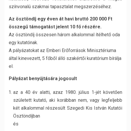
színvonalú szakmai tapasztalat megszerzéséhez.
Az ösztöndíj egy éven át havi bruttó 200 000 Ft
összegű támogatást jelent 10 fő részére.
Az ösztöndíj összesen három alkalommal ítélhető oda
egy kutatónak.
A pályázatokat az Emberi Erőforrások Minisztériuma
által kinevezett, 5 főből álló szakértői kuratórium bírálja
el.
Pályázat benyújtására jogosult
az a 40 év alatti, azaz 1980. július 1-jét követően
született kutató, aki korábban nem, vagy legfeljebb
két alkalommal részesült Szegedi Kis István Kutatói
Ösztöndíjban
és