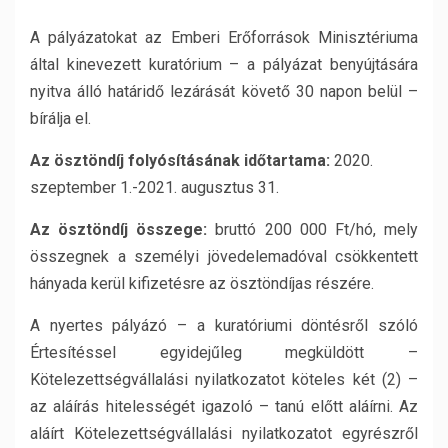
A pályázatokat az Emberi Erőforrások Minisztériuma
által kinevezett kuratórium – a pályázat benyújtására
nyitva álló határidő lezárását követő 30 napon belül –
bírálja el.
Az ösztöndíj folyósításának időtartama:
2020.
szeptember 1.-2021. augusztus 31.
Az ösztöndíj összege:
bruttó 200 000 Ft/hó, mely
összegnek a személyi jövedelemadóval csökkentett
hányada kerül kifizetésre az ösztöndíjas részére.
A nyertes pályázó – a kuratóriumi döntésről szóló
Értesítéssel egyidejűleg megküldött –
Kötelezettségvállalási nyilatkozatot köteles két (2) –
az aláírás hitelességét igazoló – tanú előtt aláírni. Az
aláírt Kötelezettségvállalási nyilatkozatot egyrészről