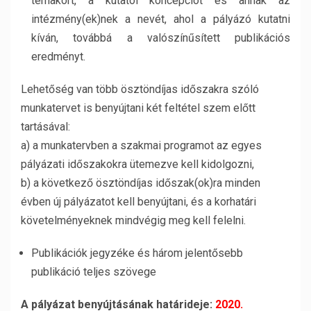
témakört, a kutatói koncepciót és annak az
intézmény(ek)nek a nevét, ahol a pályázó kutatni
kíván, továbbá a valószínűsített publikációs
eredményt.
Lehetőség van több ösztöndíjas időszakra szóló
munkatervet is benyújtani két feltétel szem előtt
tartásával:
a) a munkatervben a szakmai programot az egyes
pályázati időszakokra ütemezve kell kidolgozni,
b) a következő ösztöndíjas időszak(ok)ra minden
évben új pályázatot kell benyújtani, és a korhatári
követelményeknek mindvégig meg kell felelni.
Publikációk jegyzéke és három jelentősebb
publikáció teljes szövege
A pályázat benyújtásának határideje:
2020.