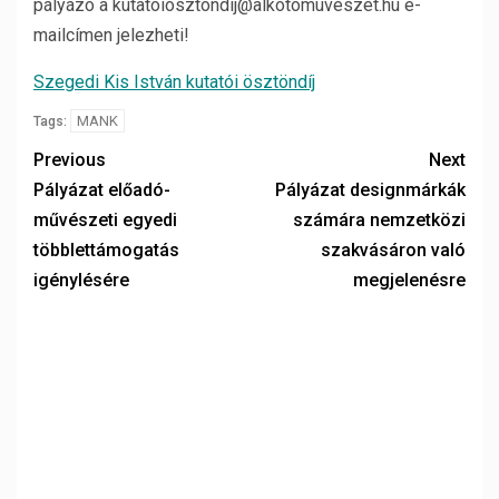
pályázó a kutatoiosztondij@alkotomuveszet.hu e-
mailcímen jelezheti!
Szegedi Kis István kutatói ösztöndíj
MANK
Tags:
Previous
Next
Pályázat előadó-
Pályázat designmárkák
művészeti egyedi
számára nemzetközi
többlettámogatás
szakvásáron való
igénylésére
megjelenésre