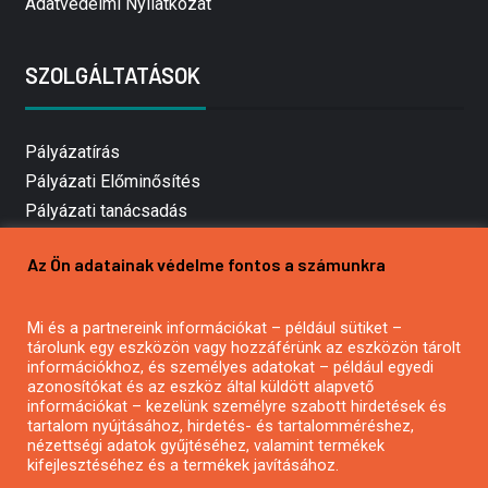
Adatvédelmi Nyilatkozat
SZOLGÁLTATÁSOK
Pályázatírás
Pályázati Előminősítés
Pályázati tanácsadás
Pályázatírás vállalkozásoknak
Az Ön adatainak védelme fontos a számunkra
Mezőgazdasági pályázatírás
Pályázatírás magánszemélyeknek
Pályázatírás civil szervezeteknek
Mi és a partnereink információkat – például sütiket –
tárolunk egy eszközön vagy hozzáférünk az eszközön tárolt
Pályázatírás önkormányzatoknak
információkhoz, és személyes adatokat – például egyedi
Pályázatfigyelés
azonosítókat és az eszköz által küldött alapvető
információkat – kezelünk személyre szabott hirdetések és
Specifikus pályázatfigyelés vagy hírlevél
tartalom nyújtásához, hirdetés- és tartalomméréshez,
nézettségi adatok gyűjtéséhez, valamint termékek
kifejlesztéséhez és a termékek javításához.
PÁLYÁZATFIGYELŐ