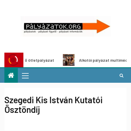
ldítő ötletpályázat
Alkotói pályázat multimédia-kiállítás
Szegedi Kis István Kutatói
Ösztöndíj