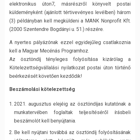
elektronikus úton7, másrészről könyvelt postai
küldeményként (ajánlott tértivevényes levélben) három
(3) példányban kell megküldeni a MANK Nonprofit Kft.
(2000 Szentendre Bogdányi u. 51.) részére.
A nyertes pályázónak ezzel egyidejűleg csatlakoznia
kell a Magyar Mecénás Programhoz.
Az ösztöndíj tényleges folyósítása kizárólag a
Kötelezettségvállalási nyilatkozat postai úton történő
beérkezését követően kezdődik!
Beszámolási kötelezettség
2021. augusztus elejéig az ösztöndíjas kutatónak a
munkatervében foglaltak teljesítéséről írásbeli
beszámolót kell benyújtania.
Be kell nyújtani továbbá az ösztöndíj folyósításának