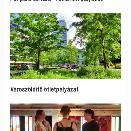
Városzöldítő ötletpályázat