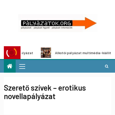
letpályázat
Alkotói pályázat multimédia-kiállításhoz
Szerető szívek – erotikus
novellapályázat