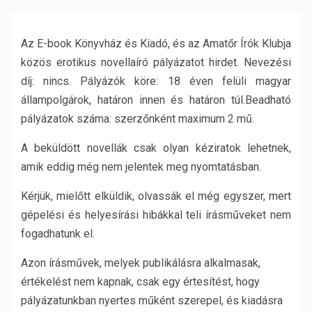
Az E-book Könyvház és Kiadó, és az Amatőr Írók Klubja
közös erotikus novellaíró pályázatot hirdet. Nevezési
díj: nincs. Pályázók köre: 18 éven felüli magyar
állampolgárok, határon innen és határon túl.Beadható
pályázatok száma: szerzőnként maximum 2 mű.
A beküldött novellák csak olyan kéziratok lehetnek,
amik eddig még nem jelentek meg nyomtatásban.
Kérjük, mielőtt elküldik, olvassák el még egyszer, mert
gépelési és helyesírási hibákkal teli írásműveket nem
fogadhatunk el.
Azon írásművek, melyek publikálásra alkalmasak,
értékelést nem kapnak, csak egy értesítést, hogy
pályázatunkban nyertes műként szerepel, és kiadásra