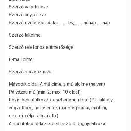
Szerző valódi neve:
Szerző anyja neve:
Szerző születési adatai: ………év,……….hónap…….nap
Szerző lakcíme:
Szerző telefonos elérhetősége:
E-mail címe:
Szerző művészneve:
Második oldal: A mű címe, a mű alcíme (ha van)
Pályázati mű (min. 2, max. 10 oldal)
Rövid bemutatkozás, esetlegesen fotó (Pl.: lakhely,
végzettség, hol jelentek már meg írásai, mióta ír,
sikerei, céljai-álmai stb.)
A mű utolsó oldalára beillesztett Jognyilatkozat: