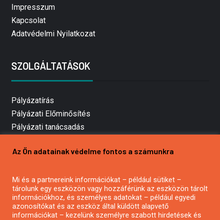
Impresszum
Kapcsolat
Adatvédelmi Nyilatkozat
SZOLGÁLTATÁSOK
Pályázatírás
Pályázati Előminősítés
Pályázati tanácsadás
Pályázatírás vállalkozásoknak
Az Ön adatainak védelme fontos a számunkra
Mezőgazdasági pályázatírás
Pályázatírás magánszemélyeknek
Mi és a partnereink információkat – például sütiket –
Pályázatírás civil szervezeteknek
tárolunk egy eszközön vagy hozzáférünk az eszközön tárolt
Pályázatírás önkormányzatoknak
információkhoz, és személyes adatokat – például egyedi
azonosítókat és az eszköz által küldött alapvető
Pályázatfigyelés
információkat – kezelünk személyre szabott hirdetések és
Specifikus pályázatfigyelés vagy hírlevél