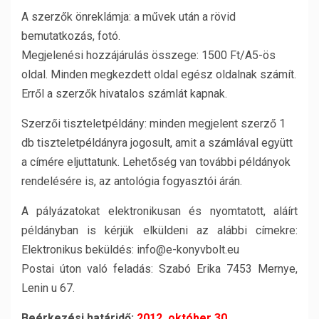
A szerzők önreklámja: a művek után a rövid
bemutatkozás, fotó.
Megjelenési hozzájárulás összege: 1500 Ft/A5-ös
oldal. Minden megkezdett oldal egész oldalnak számít.
Erről a szerzők hivatalos számlát kapnak.
Szerzői tiszteletpéldány: minden megjelent szerző 1
db tiszteletpéldányra jogosult, amit a számlával együtt
a címére eljuttatunk. Lehetőség van további példányok
rendelésére is, az antológia fogyasztói árán.
A pályázatokat elektronikusan és nyomtatott, aláírt
példányban is kérjük elküldeni az alábbi címekre:
Elektronikus beküldés: info@e-konyvbolt.eu
Postai úton való feladás: Szabó Erika 7453 Mernye,
Lenin u 67.
Beérkezési határidő:
2012. október 30.