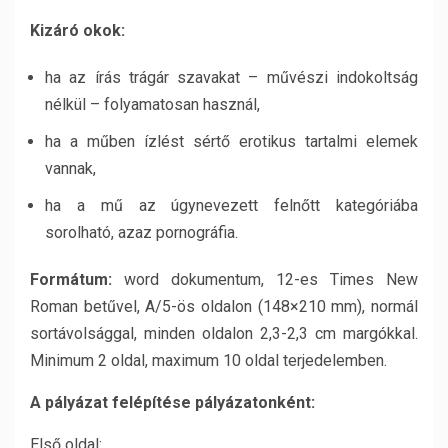
Kizáró okok:
ha az írás trágár szavakat – művészi indokoltság
nélkül – folyamatosan használ,
ha a műben ízlést sértő erotikus tartalmi elemek
vannak,
ha a mű az úgynevezett felnőtt kategóriába
sorolható, azaz pornográfia.
Formátum:
word dokumentum, 12-es Times New
Roman betűvel, A/5-ös oldalon (148×210 mm), normál
sortávolsággal, minden oldalon 2,3-2,3 cm margókkal.
Minimum 2 oldal, maximum 10 oldal terjedelemben.
A pályázat felépítése pályázatonként:
Első oldal: