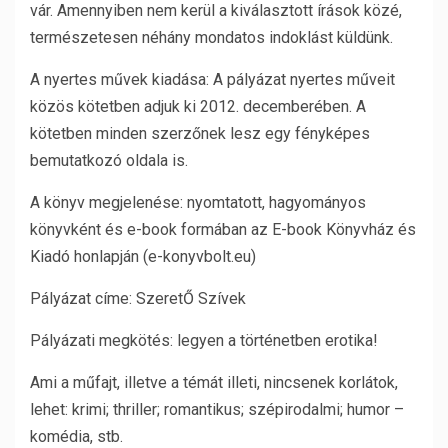
vár. Amennyiben nem kerül a kiválasztott írások közé,
természetesen néhány mondatos indoklást küldünk.
A nyertes művek kiadása: A pályázat nyertes műveit
közös kötetben adjuk ki 2012. decemberében. A
kötetben minden szerzőnek lesz egy fényképes
bemutatkozó oldala is.
A könyv megjelenése: nyomtatott, hagyományos
könyvként és e-book formában az E-book Könyvház és
Kiadó honlapján (e-konyvbolt.eu)
Pályázat címe: SzeretŐ Szívek
Pályázati megkötés: legyen a történetben erotika!
Ami a műfajt, illetve a témát illeti, nincsenek korlátok,
lehet: krimi; thriller; romantikus; szépirodalmi; humor –
komédia, stb.