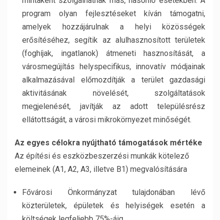
mintaként szolgálhatnak más, hasonló esetekben. A
program olyan fejlesztéseket kíván támogatni,
amelyek hozzájárulnak a helyi közösségek
erősítéséhez, segítik az alulhasznosított területek
(foghíjak, ingatlanok) átmeneti hasznosítását, a
városmegújítás helyspecifikus, innovatív módjainak
alkalmazásával előmozdítják a terület gazdasági
aktivitásának növelését, szolgáltatások
megjelenését, javítják az adott településrész
ellátottságát, a városi mikrokörnyezet minőségét.
Az egyes célokra nyújtható támogatások mértéke
Az építési és eszközbeszerzési munkák kötelező
elemeinek (A1, A2, A3, illetve B1) megvalósítására
Fővárosi Önkormányzat tulajdonában lévő
közterületek, épületek és helyiségek esetén a
költségek legfeljebb 75%-áig,