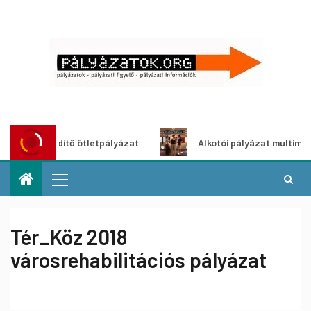
zöldítő ötletpályázat
Alkotói pályázat multimédia-kiállí
Tér_Köz 2018
városrehabilitációs pályázat