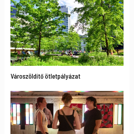
Városzöldítő ötletpályázat