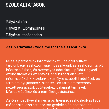
SZOLGÁLTATÁSOK
Pályázatírás
Pályázati Előminősítés
Pályázati tanácsadás
Pályázatírás vállalkozásoknak
Az Ön adatainak védelme fontos a számunkra
Mezőgazdasági pályázatírás
Pályázatírás magánszemélyeknek
Mi és a partnereink információkat – például sütiket –
Pályázatírás civil szervezeteknek
tárolunk egy eszközön vagy hozzáférünk az eszközön tárolt
Pályázatírás önkormányzatoknak
információkhoz, és személyes adatokat – például egyedi
azonosítókat és az eszköz által küldött alapvető
Pályázatfigyelés
információkat – kezelünk személyre szabott hirdetések és
Specifikus pályázatfigyelés vagy hírlevél
tartalom nyújtásához, hirdetés- és tartalomméréshez,
nézettségi adatok gyűjtéséhez, valamint termékek
kifejlesztéséhez és a termékek javításához.
PÁLYÁZATFIGYELŐ
Az Ön engedélyével mi és a partnereink eszközleolvasásos
módszerrel szerzett pontos geolokációs adatokat és