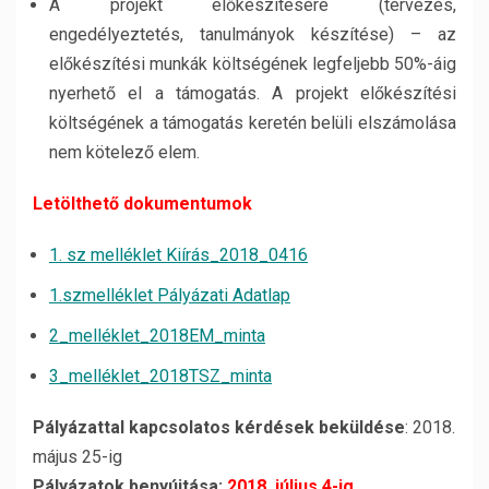
A projekt előkészítésére (tervezés,
engedélyeztetés, tanulmányok készítése) – az
előkészítési munkák költségének legfeljebb 50%-áig
nyerhető el a támogatás. A projekt előkészítési
költségének a támogatás keretén belüli elszámolása
nem kötelező elem.
Letölthető dokumentumok
1. sz melléklet Kiírás_2018_0416
1.szmelléklet Pályázati Adatlap
2_melléklet_2018EM_minta
3_melléklet_2018TSZ_minta
Pályázattal kapcsolatos kérdések beküldése
: 2018.
május 25-ig
Pályázatok benyújtása:
2018. július 4-ig