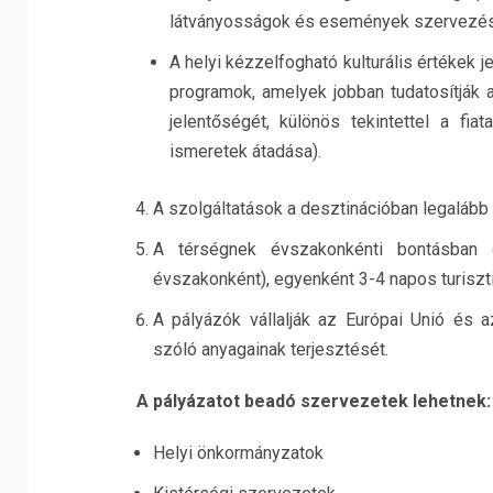
látványosságok és események szervezése,
A helyi kézzelfogható kulturális értékek j
programok, amelyek jobban tudatosítják a
jelentőségét, különös tekintettel a fi
ismeretek átadása).
A szolgáltatások a desztinációban legalább 
A térségnek évszakonkénti bontásban ö
évszakonként), egyenként 3-4 napos turiszti
A pályázók vállalják az Európai Unió és a
szóló anyagainak terjesztését.
A pályázatot beadó szervezetek lehetnek:
Helyi önkormányzatok