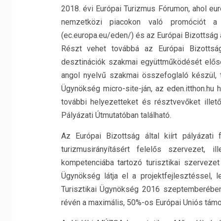
2018. évi Európai Turizmus Fórumon, ahol európ
nemzetközi piacokon való promóciót a 
(ec.europa.eu/eden/) és az Európai Bizottság 
Részt vehet továbbá az Európai Bizotts
desztinációk szakmai együttműködését előseg
angol nyelvű szakmai összefoglaló készül, 
Ügynökség micro-site-ján, az eden.itthon.hu h
további helyezetteket és résztvevőket illet
Pályázati Útmutatóban található.
Az Európai Bizottság által kiírt pályázat
turizmusirányításért felelős szervezet, i
kompetenciába tartozó turisztikai szervezet
Ügynökség látja el a projektfejlesztéssel, 
Turisztikai Ügynökség 2016 szeptemberében 
révén a maximális, 50%-os Európai Uniós támog