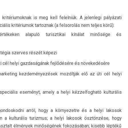
 kritériumoknak is meg kell felelniük. A jelenlegi pályázati
ális kritériumok tartoznak (a felsorolás nem teljes körű):
értékeken alapuló turisztikai kínálat minősége és
tratégia szerves részét képezi
úti cél helyi gazdaságának fejlődésére és növekedésére
rketing kezdeményezések mozdítják elő az úti cél helyi
peciális eseményt, amely a helyi kézzelfogható kulturális
. gondoskodni arról, hogy a környezetre és a helyi lakosok
 a kulturális turizmus; a helyi lakosok ösztönzése, hogy
apasztalt élmények minőségének fokozásában; kisebb léptékű