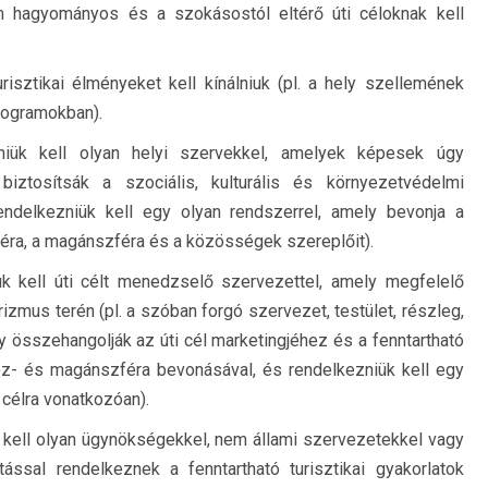
m hagyományos és a szokásostól eltérő úti céloknak kell
risztikai élményeket kell kínálniuk (pl. a hely szellemének
programokban).
niük kell olyan helyi szervekkel, amelyek képesek úgy
iztosítsák a szociális, kulturális és környezetvédelmi
rendelkezniük kell egy olyan rendszerrel, amely bevonja a
ra, a magánszféra és a közösségek szereplőit).
ük kell úti célt menedzselő szervezettel, amely megfelelő
rizmus terén (pl. a szóban forgó szervezet, testület, részleg,
y összehangolják az úti cél marketingjéhez és a fenntartható
öz- és magánszféra bevonásával, és rendelkezniük kell egy
i célra vonatkozóan).
 kell olyan ügynökségekkel, nem állami szervezetekkel vagy
ással rendelkeznek a fenntartható turisztikai gyakorlatok