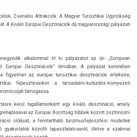
lok, Zseniális Attrakciók. A Magyar Turisztikai Ügynökség
ját. A Kiváló Európai Desztinációk díj magyarországi pályázati
egyedik alkalommal írt ki pályázatot az ún. ,,European
ló Európai Desztinációk” témában. A pályázat keretében
a figyelmet az európai turisztikai desztinációk értékeire,
kai fejlesztéseiket a társadalmi-kulturális-környezeti
 promócióját támogassa.
tásra kerül tagállamonként egy kiváló desztináció, amely
égrehajtásával az Európai Bizottság többek között ösztönözni
ráció oldását, a fenntartható turizmusfejlesztési modellek
ó gyakorlatok közötti tapasztalatcserét, illetve a szakmai