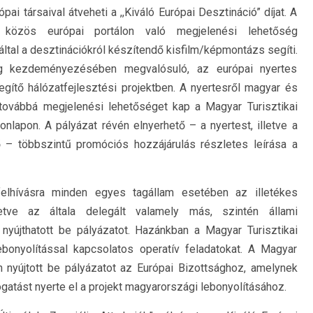
ai társaival átveheti a ,,Kiváló Európai Desztináció” díjat. A
közös európai portálon való megjelenési lehetőség
által a desztinációkról készítendő kisfilm/képmontázs segíti.
ág kezdeményezésében megvalósuló, az európai nyertes
ítő hálózatfejlesztési projektben. A nyertesről magyar és
továbbá megjelenési lehetőséget kap a Magyar Turisztikai
onlapon. A pályázat révén elnyerhető – a nyertest, illetve a
ő – többszintű promóciós hozzájárulás részletes leírása a
i felhívásra minden egyes tagállam esetében az illetékes
lletve az általa delegált valamely más, szintén állami
 nyújthatott be pályázatot. Hazánkban a Magyar Turisztikai
lebonyolítással kapcsolatos operatív feladatokat. A Magyar
nyújtott be pályázatot az Európai Bizottsághoz, amelynek
atást nyerte el a projekt magyarországi lebonyolításához.