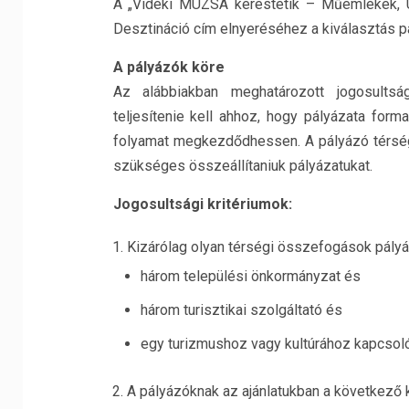
A „Vidéki MÚZSA kerestetik – Műemlékek, Úti
Desztináció cím elnyeréséhez a kiválasztás pál
A pályázók köre
Az alábbiakban meghatározott jogosultsá
teljesítenie kell ahhoz, hogy pályázata form
folyamat megkezdődhessen. A pályázó térsége
szükséges összeállítaniuk pályázatukat.
Jogosultsági kritériumok:
Kizárólag olyan térségi összefogások pályá
három települési önkormányzat és
három turisztikai szolgáltató és
egy turizmushoz vagy kultúrához kapcsoló
A pályázóknak az ajánlatukban a következő kö