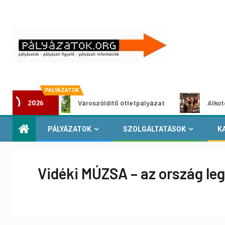
PÁLYÁZATOK
t
Városzöldítő ötletpályázat
Alkotói pályázat
2026
PÁLYÁZATOK
SZOLGÁLTATÁSOK
K
Vidéki MÚZSA – az ország leg