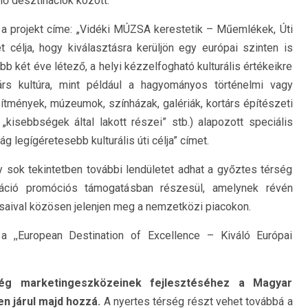
ő desztinációk között.
, a projekt címe: „Vidéki MÚZSA kerestetik – Műemlékek, Úti
ét célja, hogy kiválasztásra kerüljön egy európai szinten is
b két éve létező, a helyi kézzelfogható kulturális értékeikre
rtárs kultúra, mint például a hagyományos történelmi vagy
ítmények, múzeumok, színházak, galériák, kortárs építészeti
„kisebbségek által lakott részei” stb.) alapozott speciális
ág legígéretesebb kulturális úti célja” címet.
y sok tekintetben további lendületet adhat a győztes térség
ináció promóciós támogatásban részesül, amelynek révén
ársaival közösen jelenjen meg a nemzetközi piacokon.
 a ,,European Destination of Excellence – Kiváló Európai
ség marketingeszközeinek fejlesztéséhez a Magyar
n járul majd hozzá.
A nyertes térség részt vehet továbbá a