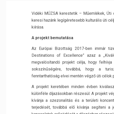
Vidéki MÚZSA kerestetik – Műemlékek, Úti cé
keresi hazánk legígéretesebb kulturális úti cél
kiírása.
A projekt bemutatása
Az Európai Bizottság 2017-ben immár tizen
Destinations of Excellence” azaz a ,,Kivá
megvalósítandó projekt célja, hogy felhívja 
sokszínűségére, továbbá, hogy a turiszti
fenntarthatóság elvei mentén végző úti célok
A projekt keretében minden évben kiválasz
különféle díjazásokban részesül. A projekt v
kívánja a szezonalitás és a területi koncent
terjedését, továbbá elő kívánja segíteni a j