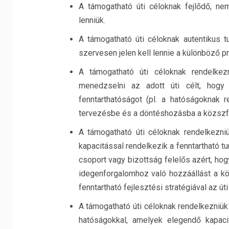
A támogatható úti céloknak fejlődő, ne
lenniük.
A támogatható úti céloknak autentikus tu
szervesen jelen kell lennie a különböző 
A támogatható úti céloknak rendelkez
menedzselni az adott úti célt, hogy b
fenntarthatóságot (pl. a hatóságoknak 
tervezésbe és a döntéshozásba a közszfé
A támogatható úti céloknak rendelkezni
kapacitással rendelkezik a fenntartható tu
csoport vagy bizottság felelős azért, hog
idegenforgalomhoz való hozzáállást a k
fenntartható fejlesztési stratégiával az út
A támogatható úti céloknak rendelkezniük
hatóságokkal, amelyek elegendő kapacit