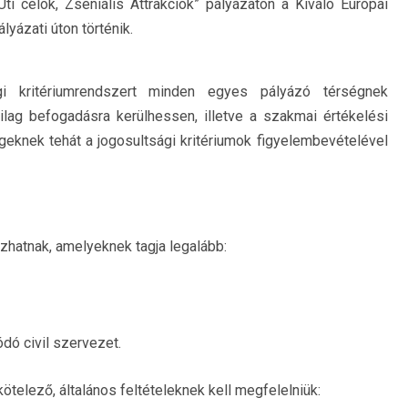
 célok, Zseniális Attrakciók” pályázaton a Kiváló Európai
yázati úton történik.
gi kritériumrendszert minden egyes pályázó térségnek
ailag befogadásra kerülhessen, illetve a szakmai értékelési
knek tehát a jogosultsági kritériumok figyelembevételével
zhatnak, amelyeknek tagja legalább:
dó civil szervezet.
telező, általános feltételeknek kell megfelelniük: