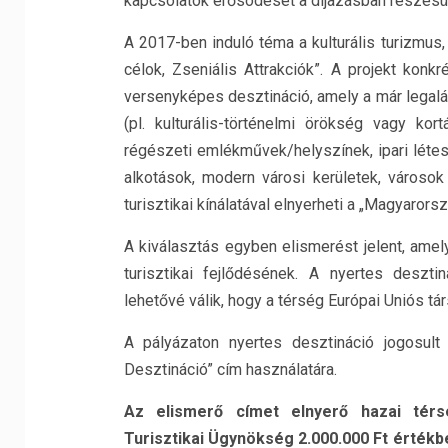
kapcsolatok erősödését a díjazásban részesül
A 2017-ben induló téma a kulturális turizmus
célok, Zseniális Attrakciók”. A projekt konkr
versenyképes desztináció, amely a már legaláb
(pl. kulturális-történelmi örökség vagy ko
régészeti emlékművek/helyszínek, ipari létes
alkotások, modern városi kerületek, városok 
turisztikai kínálatával elnyerheti a „Magyarorsz
A kiválasztás egyben elismerést jelent, amel
turisztikai fejlődésének. A nyertes deszt
lehetővé válik, hogy a térség Európai Uniós t
A pályázaton nyertes desztináció jogosult
Desztináció” cím használatára.
Az elismerő címet elnyerő hazai tér
Turisztikai Ügynökség 2.000.000 Ft értékbe