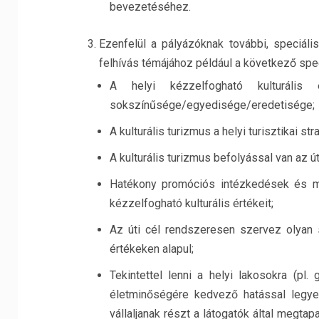
bevezetéséhez.
Ezenfelül a pályázóknak további, speciális
felhívás témájához például a következő speci
A helyi kézzelfogható kulturális 
sokszínűsége/egyedisége/eredetisége;
A kulturális turizmus a helyi turisztikai s
A kulturális turizmus befolyással van az 
Hatékony promóciós intézkedések és ma
kézzelfogható kulturális értékeit;
Az úti cél rendszeresen szervez olyan s
értékeken alapul;
Tekintettel lenni a helyi lakosokra (pl
életminőségére kedvező hatással legyen
vállaljanak részt a látogatók által megt