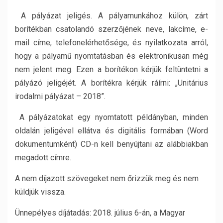
A pályázat jeligés. A pályamunkához külön, zárt
borítékban csatolandó szerzőjének neve, lakcíme, e-
mail címe, telefonelérhetősége, és nyilatkozata arról,
hogy a pályamű nyomtatásban és elektronikusan még
nem jelent meg. Ezen a borítékon kérjük feltüntetni a
pályázó jeligéjét. A borítékra kérjük ráírni: „Unitárius
irodalmi pályázat – 2018”.
A pályázatokat egy nyomtatott példányban, minden
oldalán jeligével ellátva és digitális formában (Word
dokumentumként) CD-n kell benyújtani az alábbiakban
megadott címre.
A nem díjazott szövegeket nem őrizzük meg és nem
küldjük vissza.
Ünnepélyes díjátadás: 2018. július 6-án, a Magyar