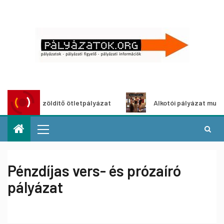
Városzöldítő ötletpályázat
Alkotói pályázat multimédia-
Pénzdíjas vers- és prózaíró
pályázat