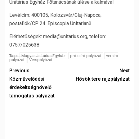
Unitárius Egyház Főtanácsának ülése alkalmával
Levélcím: 400105, Kolozsvár/Cluj-Napoca,
postafiók/CP. 24. Episcopia Unitariană
Elérhetőségek: media@unitarius.org, telefon:
0757/025638
Magyar Unitárius Egyház
prózaíró pályázat
versíró
Tags:
pályázat
Verspályázat
Previous
Next
Közművelődési
Hősök tere rajzpályázat
érdekeltségnövelő
támogatás pályázat