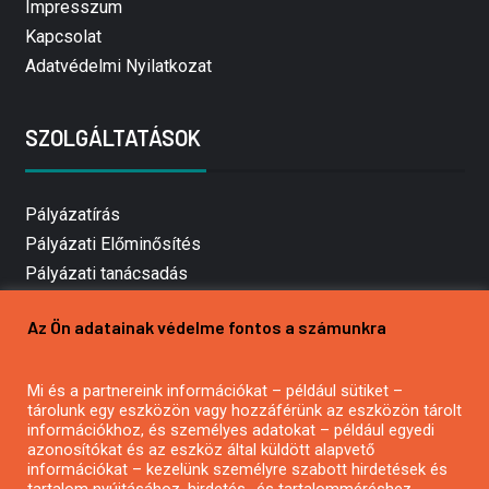
Impresszum
Kapcsolat
Adatvédelmi Nyilatkozat
SZOLGÁLTATÁSOK
Pályázatírás
Pályázati Előminősítés
Pályázati tanácsadás
Pályázatírás vállalkozásoknak
Az Ön adatainak védelme fontos a számunkra
Mezőgazdasági pályázatírás
Pályázatírás magánszemélyeknek
Mi és a partnereink információkat – például sütiket –
Pályázatírás civil szervezeteknek
tárolunk egy eszközön vagy hozzáférünk az eszközön tárolt
Pályázatírás önkormányzatoknak
információkhoz, és személyes adatokat – például egyedi
azonosítókat és az eszköz által küldött alapvető
Pályázatfigyelés
információkat – kezelünk személyre szabott hirdetések és
Specifikus pályázatfigyelés vagy hírlevél