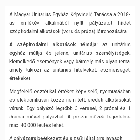
A Magyar Unitárius Egyház Képviselő Tanácsa a 2018-
as emlékév alkalmából nyílt pályázatot hirdet
szépirodalmi alkotások (vers és próza) létrehozására.
A szépirodalmi alkotások témája:
az unitárius
egyház múltja és jelene, unitárius személyiségek,
kiemelkedő események vagy bármely más olyan téma,
amely tükrözi az unitárius hitelveket, eszmeiséget,
értékeket.
Megfelelő esztétikai értéket képviselő, nyomtatásban
és elektronikusan közzé nem tett, eredeti alkotásokat
várunk. Egy pályázó legtöbb 3 verssel, 2 prózai és 1
drámai művel pályázhat. A prózai művek terjedelme
max. 40 000 leütés lehet.
A pályázatra beérkezett és a zsűri által arra javasolt