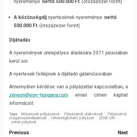
nyereménye:
nettó 500.000 Ft
. (ötszázezer forint)
A közönségdíj
nyertesének nyereménye:
nettó
500.000 Ft
. (ötszázezer forint)
Díjátadás
A nyeremények ünnepélyes átadására 2011 júniusában
kerül sor.
A nyertesek fellépnek a díjátadó gálaműsorában.
Amennyiben kérdése van a pályázattal kapcsolatban, a
zeneon
@
eon
–
hungaria
.
com
email címen kaphat
információt.
Művészeti pályázatok
Pályázatok diákoknak
Pályázatok
Tags:
magánszemélyeknek
tehetségkutató pályázat
ZENE.ON
zenei pályázat
Previous
Next