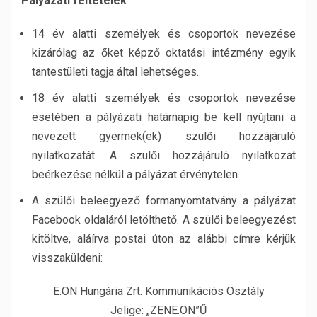
Pályázati feltételek
14 év alatti személyek és csoportok nevezése
kizárólag az őket képző oktatási intézmény egyik
tantestületi tagja által lehetséges.
18 év alatti személyek és csoportok nevezése
esetében a pályázati határnapig be kell nyújtani a
nevezett gyermek(ek) szülői hozzájáruló
nyilatkozatát. A szülői hozzájáruló nyilatkozat
beérkezése nélkül a pályázat érvénytelen.
A szülői beleegyező formanyomtatvány a pályázat
Facebook oldaláról letölthető. A szülői beleegyezést
kitöltve, aláírva postai úton az alábbi címre kérjük
visszaküldeni:
E.ON Hungária Zrt. Kommunikációs Osztály
Jelige: „ZENE.ON”Ű