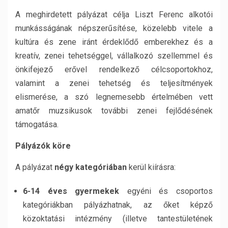
A meghirdetett pályázat célja Liszt Ferenc alkotói
munkásságának népszerűsítése, közelebb vitele a
kultúra és zene iránt érdeklődő emberekhez és a
kreatív, zenei tehetséggel, vállalkozó szellemmel és
önkifejező erővel rendelkező célcsoportokhoz,
valamint a zenei tehetség és teljesítmények
elismerése, a szó legnemesebb értelmében vett
amatőr muzsikusok további zenei fejlődésének
támogatása.
Pályázók köre
A pályázat
négy kategóriában
kerül kiírásra:
6-14 éves gyermekek
egyéni és csoportos
kategóriákban pályázhatnak, az őket képző
közoktatási intézmény (illetve tantestületének