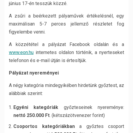
június 17-én tesszük közzé.
A zsűri a beérkezett pályaművek értékelésnél, egy
maximálisan 5-7 perces jellemző részletet fog
figyelembe venni.
A közzététel a pályázat Facebook oldalán és a
www
.
eon
.
hu
internetes oldalon történik, a nyerteseket
telefonon és e-mail útján is értesítjük.
Pályázat nyereményei
A négy kategória mindegyikében hirdetünk győztest, az
alábbiak szerint:
Egyéni kategóriák
győzteseinek nyereménye:
nettó 250.000 Ft
. (kétszázötvenezer forint)
Csoportos kategóriákban
a győztes csoport