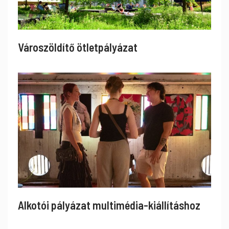
Városzöldítő ötletpályázat
Alkotói pályázat multimédia-kiállításhoz