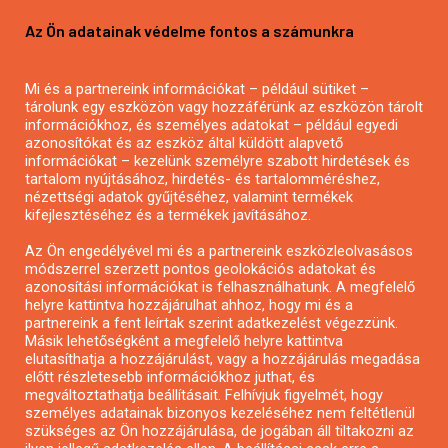
Pályázatírás vállalkozásoknak
Az Ön adatainak védelme fontos a számunkra
Mezőgazdasági pályázatírás
Pályázatírás magánszemélyeknek
Mi és a partnereink információkat – például sütiket –
Pályázatírás civil szervezeteknek
tárolunk egy eszközön vagy hozzáférünk az eszközön tárolt
Pályázatírás önkormányzatoknak
információkhoz, és személyes adatokat – például egyedi
azonosítókat és az eszköz által küldött alapvető
Pályázatfigyelés
információkat – kezelünk személyre szabott hirdetések és
Specifikus pályázatfigyelés vagy hírlevél
tartalom nyújtásához, hirdetés- és tartalomméréshez,
nézettségi adatok gyűjtéséhez, valamint termékek
kifejlesztéséhez és a termékek javításához.
PÁLYÁZATFIGYELŐ
Az Ön engedélyével mi és a partnereink eszközleolvasásos
módszerrel szerzett pontos geolokációs adatokat és
azonosítási információkat is felhasználhatunk. A megfelelő
helyre kattintva hozzájárulhat ahhoz, hogy mi és a
Pályázatok magánszemélyeknek
partnereink a fent leírtak szerint adatkezelést végezzünk.
Pályázatok civil szervezeteknek
Másik lehetőségként a megfelelő helyre kattintva
elutasíthatja a hozzájárulást, vagy a hozzájárulás megadása
Pályázatok vállalkozásoknak
előtt részletesebb információkhoz juthat, és
Önkormányzati pályázatok
megváltoztathatja beállításait. Felhívjuk figyelmét, hogy
személyes adatainak bizonyos kezeléséhez nem feltétlenül
Mezőgazdasági pályázatok
szükséges az Ön hozzájárulása, de jogában áll tiltakozni az
Falusi turizmus pályázatok