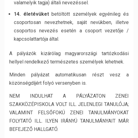
valamelyik tagja) általi nevezéssel.
14. életévüket
betöltött személyek egyénileg és
csoportosan nevezhetnek, saját nevükben, illetve
csoportos nevezés esetén a csoport vezetője /
kapcsolattartója által.
A pályázók kizárólag magyarországi tartózkodási
hellyel rendelkező természetes személyek lehetnek.
Minden pályázat automatikusan részt vesz a
közönségdíjért folyó versenyben is.
NEM INDULHAT A PÁLYÁZATON ZENEI
SZAKKÖZÉPISKOLA VOLT ILL. JELENLEGI TANULÓJA;
VALAMINT FELSŐFOKÚ ZENEI TANULMÁNYOKAT
FOLYTATÓ ILL. ILYEN IRÁNYÚ TANULMÁNYAIT MÁR
BEFEJEZŐ HALLGATÓ.