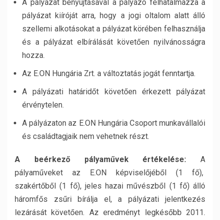
A pályázat benyújtásával a pályázó felhatalmazza a
pályázat kiíróját arra, hogy a jogi oltalom alatt álló
szellemi alkotásokat a pályázat körében felhasználja
és a pályázat elbírálását követően nyilvánosságra
hozza.
Az E.ON Hungária Zrt. a változtatás jogát fenntartja.
A pályázati határidőt követően érkezett pályázat
érvénytelen.
A pályázaton az E.ON Hungária Csoport munkavállalói
és családtagjaik nem vehetnek részt.
A beérkező pályaművek értékelése:
A
pályaműveket az E.ON képviselőjéből (1 fő),
szakértőből (1 fő), jeles hazai művészből (1 fő) álló
háromfős zsűri bírálja el, a pályázati jelentkezés
lezárását követően. Az eredményt legkésőbb 2011.