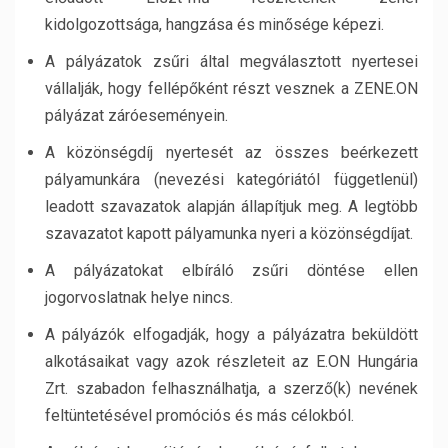
kidolgozottsága, hangzása és minősége képezi.
A pályázatok zsűri által megválasztott nyertesei
vállalják, hogy fellépőként részt vesznek a ZENE.ON
pályázat záróeseményein.
A közönségdíj nyertesét az összes beérkezett
pályamunkára (nevezési kategóriától függetlenül)
leadott szavazatok alapján állapítjuk meg. A legtöbb
szavazatot kapott pályamunka nyeri a közönségdíjat.
A pályázatokat elbíráló zsűri döntése ellen
jogorvoslatnak helye nincs.
A pályázók elfogadják, hogy a pályázatra beküldött
alkotásaikat vagy azok részleteit az E.ON Hungária
Zrt. szabadon felhasználhatja, a szerző(k) nevének
feltüntetésével promóciós és más célokból.