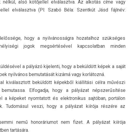
nélkül, alsó kötőjellel elválasztva. Az alkotás címe vagy
ellel elválasztva (Pl: Szabó Béla: Szentkút Jásd fájlnév:
lelőssége, hogy a nyilvánosságra hozatalhoz szükséges
mélyiségi jogok megsértésével kapcsolatban minden
üldésével a pályázó kijelenti, hogy a beküldött képek a saját
épek nyilvános bemutatását kizárná vagy korlátozná.
tal kiválasztott beküldött képekből kiállítási célra művészi
n bemutassa. Elfogadja, hogy a pályázat népszerűsítése
l a képeket nyomtatott és elektronikus sajtóban, portálon
ák. Tudomásul veszi, hogy a pályázat kiírója részére az
semmi nemű honoráriumot nem fizet. A pályázat kiírója
tben tartására.