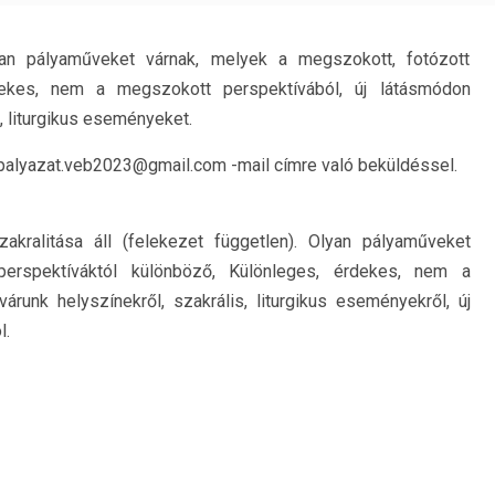
lyan pályaműveket várnak, melyek a megszokott, fotózott
rdekes, nem a megszokott perspektívából, új látásmódon
, liturgikus eseményeket.
otopalyazat.veb2023@gmail.com -mail címre való beküldéssel.
kralitása áll (felekezet független). Olyan pályaműveket
perspektíváktól különböző, Különleges, érdekes, nem a
runk helyszínekről, szakrális, liturgikus eseményekről, új
l.