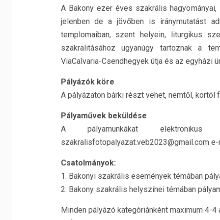
A Bakony ezer éves szakrális hagyományai, 
jelenben de a jövőben is iránymutatást a
templomaiban, szent helyein, liturgikus sz
szakralitásához ugyanúgy tartoznak a tem
ViaCalvaria-Csendhegyek útja és az egyházi ü
Pályázók köre
A pályázaton bárki részt vehet, nemtől, kortól 
Pályaművek beküldése
A pályamunkákat elektronikus
szakralisfotopalyazat.veb2023@gmail.com e-m
Csatolmányok:
1. Bakonyi szakrális események témában pál
2. Bakony szakrális helyszínei témában pály
Minden pályázó kategóriánként maximum 4-4 a