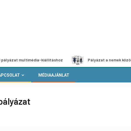
multimédia-kiállításhoz
Pályázat a nemek közötti egyenlő
APCSOLAT
MÉDIAAJÁNLAT
pályázat