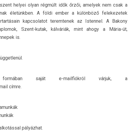
szent helyei olyan régmúlt idők őrzői, amelyek nem csak a
dnak életünkben. A földi ember a különböző felekezetek
ertartásain kapcsolatot teremtenek az Istennel. A Bakony
plomok, Szent-kutak, kálváriák, mint ahogy a Mária-út,
nnepek is.
függetlenül.
 formában saját e-mailfiókról várjuk, a
ail címre.
yamunkák
amunkák
lkotással pályázhat.