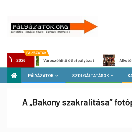
PÁLYÁZATOK
Városzöldítő ötletpályázat
Alkotói pályázat 
2026
PÁLYÁZATOK
SZOLGÁLTATÁSOK
K
A „Bakony szakralitása” fotó