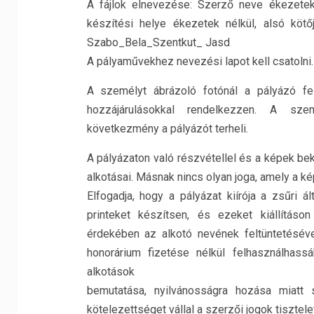
A fájlok elnevezése: Szerző neve ékezetek 
készítési helye ékezetek nélkül, alsó kötőj
Szabo_Bela_Szentkut_ Jasd
A pályaművekhez nevezési lapot kell csatolni.
A személyt ábrázoló fotónál a pályázó fe
hozzájárulásokkal rendelkezzen. A sze
következmény a pályázót terheli.
A pályázaton való részvétellel és a képek bek
alkotásai. Másnak nincs olyan joga, amely a k
Elfogadja, hogy a pályázat kiírója a zsűri ál
printeket készítsen, és ezeket kiállításo
érdekében az alkotó nevének feltüntetéséve
honorárium fizetése nélkül felhasználhass
alkotások
bemutatása, nyilvánosságra hozása miatt 
kötelezettséget vállal a szerzői jogok tisztele