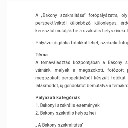
A „Bakony szakralitása” fotópályázatra, o
perspektíváktól különböző, különleges, é
keresztül mutatják be a szakrális helyszíneket
Pályázni digitális fotókkal lehet, szakralisf
Téma:
A témaválasztás központjában a Bakony sza
várnánk, melyek a megszokott, fotózott 
megszokott perspektívából készült fotókat vá
látásmódot, új gondolatot bemutatva a témákró
Pályázati kategóriák
1. Bakonyi szakrális események
2. Bakony szakrális helyszínei
„ A Bakony szakralitása”