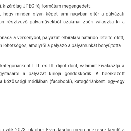
i, kizárólag JPEG fájlformátum megengedett.
t, hogy minden olyan képet, ami nagyban eltér a pályázati
aton résztvevő pályaművekből szakmai zsűri választja ki a
ása a versenyből, pályázat elbírálási határidő letelte előtt,
ben lehetséges, amelyről a pályázó a pályamunkát benyújtotta.
góriánként I. II. és III. díjról dönt, valamint kiválasztja a
agyításáról a pályázat kiírója gondoskodik. A beérkezett
a közösségi médiában (facebook), kategóriánként, egy-egy
ítás nyílik 2023. október 8-án Jásdon megrendezésre kerülő a