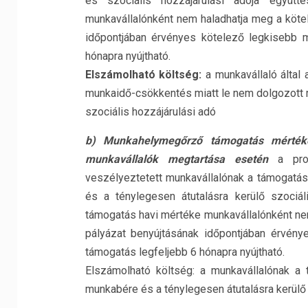
és szociális hozzájárulási adója együt
munkavállalónként nem haladhatja meg a köte
időpontjában érvényes kötelező legkisebb m
hónapra nyújtható.
Elszámolható költség:
a munkavállaló által
munkaidő-csökkentés miatt le nem dolgozott 
szociális hozzájárulási adó
b) Munkahelymegőrző támogatás mértéke 
munkavállalók megtartása esetén
a prog
veszélyeztetett munkavállalónak a támogatá
és a ténylegesen átutalásra kerülő szociá
támogatás havi mértéke munkavállalónként ne
pályázat benyújtásának időpontjában érvény
támogatás legfeljebb 6 hónapra nyújtható.
Elszámolható költség: a munkavállalónak a
munkabére és a ténylegesen átutalásra kerülő s