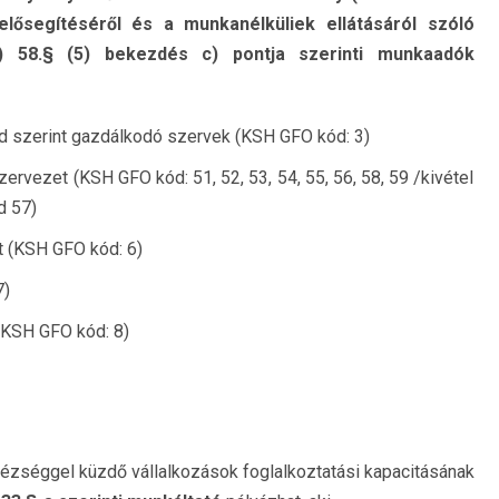
 elősegítéséről és a munkanélküliek ellátásáról szóló
t.) 58.§ (5) bekezdés c) pontja szerinti munkaadók
d szerint gazdálkodó szervek (KSH GFO kód: 3)
rvezet (KSH GFO kód: 51, 52, 53, 54, 55, 56, 58, 59 /kivétel
d 57)
t (KSH GFO kód: 6)
7)
(KSH GFO kód: 8)
zséggel küzdő vállalkozások foglalkoztatási kapacitásának