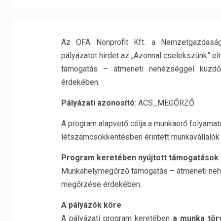
Az OFA Nonprofit Kft. a Nemzetgazdasági
pályázatot hirdet az „Azonnal cselekszünk”
támogatás – átmeneti nehézséggel küzdő 
érdekében.
Pályázati azonosító
: ACS_MEGŐRZŐ
A program alapvető célja a munkaerő folyamat
létszámcsökkentésben érintett munkavállalók 
Program keretében nyújtott támogatások
Munkahelymegőrző támogatás – átmeneti nehé
megőrzése érdekében.
A pályázók köre
A pályázati program keretében
a munka törv