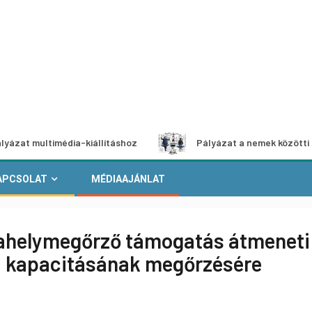
ltimédia-kiállításhoz
Pályázat a nemek közötti egyenlősé
APCSOLAT
MÉDIAAJÁNLAT
ahelymegőrző támogatás átmeneti
si kapacitásának megőrzésére