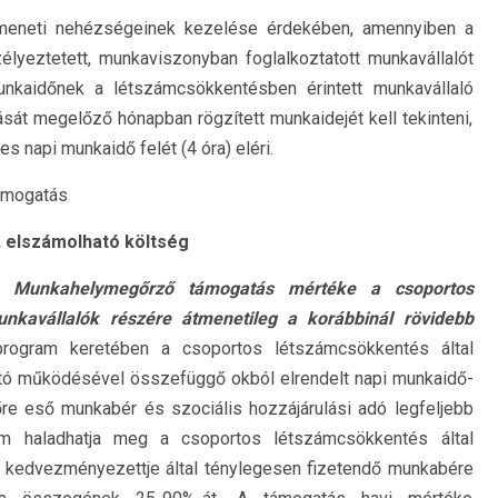
tmeneti nehézségeinek kezelése érdekében, amennyiben a
lyeztetett, munkaviszonyban foglalkoztatott munkavállalót
unkaidőnek a létszámcsökkentésben érintett munkavállaló
át megelőző hónapban rögzített munkaidejét kell tekinteni,
es napi munkaidő felét (4 óra) eléri.
támogatás
 elszámolható költség
) Munkahelymegőrző támogatás mértéke a csoportos
unkavállalók részére átmenetileg a korábbinál rövidebb
ogram keretében a csoportos létszámcsökkentés által
tató működésével összefüggő okból elrendelt napi munkaidő-
re eső munkabér és szociális hozzájárulási adó legfeljebb
m haladhatja meg a csoportos létszámcsökkentés által
s kedvezményezettje által ténylegesen fizetendő munkabére