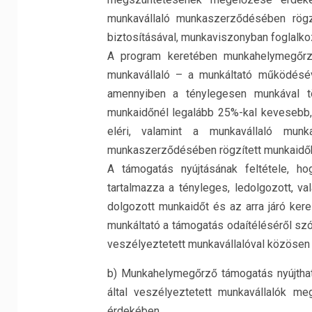
munkavállaló munkaszerződésében rögz
biztosításával, munkaviszonyban foglalkoz
A program keretében munkahelymegőrz
munkavállaló – a munkáltató működés
amennyiben a ténylegesen munkával töl
munkaidőnél legalább 25%-kal kevesebb, d
eléri, valamint a munkavállaló mun
munkaszerződésében rögzített munkaidő
A támogatás nyújtásának feltétele, h
tartalmazza a tényleges, ledolgozott, v
dolgozott munkaidőt és az arra járó kere
munkáltató a támogatás odaítéléséről szó
veszélyeztetett munkavállalóval közösen
b) Munkahelymegőrző támogatás nyújthat
által veszélyeztetett munkavállalók 
érdekében