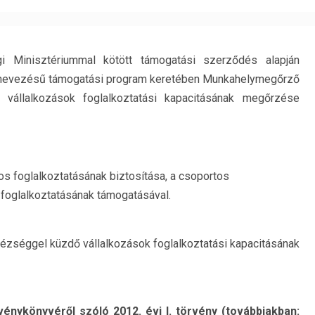
 Minisztériummal kötött támogatási szerződés alapján
 elnevezésű támogatási program keretében Munkahelymegőrző
vállalkozások foglalkoztatási kapacitásának megőrzése
os foglalkoztatásának biztosítása, a csoportos
foglalkoztatásának támogatásával.
zséggel küzdő vállalkozások foglalkoztatási kapacitásának
énykönyvéről szóló 2012. évi I. törvény (továbbiakban: