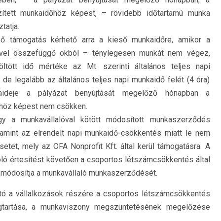
ített munkaidőhöz képest, – rövidebb időtartamú munka
tatja.
ő támogatás kérhető arra a kieső munkaidőre, amikor a
ével összefüggő okból – ténylegesen munkát nem végez,
tött idő mértéke az Mt. szerinti általános teljes napi
e legalább az általános teljes napi munkaidő felét (4 óra)
kaideje a pályázat benyújtását megelőző hónapban a
höz képest nem csökken.
ogy a munkavállalóval kötött módosított munkaszerződés
alamint az elrendelt napi munkaidő-csökkentés miatt le nem
setet, mely az OFA Nonprofit Kft. által kerül támogatásra. A
ló értesítést követően a csoportos létszámcsökkentés által
 módosítja a munkavállaló munkaszerződését.
ó a vállalkozások részére a csoportos létszámcsökkentés
megtartása, a munkaviszony megszüntetésének megelőzése