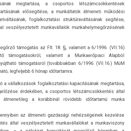
tásának megtartása, a csoportos létszámcsökkentések
rtásának elősegítése, a munkáltatók átmeneti működési
váltásának, foglalkoztatási struktúraváltásának segítése,
tal veszélyeztetett munkavállalók munkahelymegőrzésének
őrző támogatás az Flt. 18. §, valamint a 6/1996. (VII.16)
tő támogatásokról, valamint a Munkaerőpiaci Alapból
yújtható támogatásról (továbbiakban: 6/1996. (VII.16.) MüM
ható, legfeljebb 6 hónap időtartamra.
 a vállalkozások foglalkoztatási kapacitásának megtartása,
lőzése érdekében, a csoportos létszámcsökkentés által
re átmenetileg a korábbinál rövidebb időtartamú munka
mennyiben az átmeneti gazdasági nehézségeinek kezelése
és által veszélyeztetett munkavállalókat a munkaviszony
ben, – a pályázat benyújtását megelőző hónapban, a