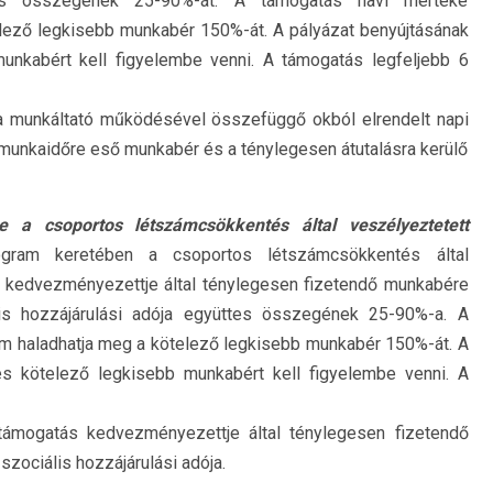
tes összegének 25-90%-át. A támogatás havi mértéke
lező legkisebb munkabér 150%-át. A pályázat benyújtásának
unkabért kell figyelembe venni. A támogatás legfeljebb 6
 a munkáltató működésével összefüggő okból elrendelt napi
munkaidőre eső munkabér és a ténylegesen átutalásra kerülő
a csoportos létszámcsökkentés által veszélyeztetett
ram keretében a csoportos létszámcsökkentés által
s kedvezményezettje által ténylegesen fizetendő munkabére
lis hozzájárulási adója együttes összegének 25-90%-a. A
m haladhatja meg a kötelező legkisebb munkabér 150%-át. A
es kötelező legkisebb munkabért kell figyelembe venni. A
 támogatás kedvezményezettje által ténylegesen fizetendő
zociális hozzájárulási adója.