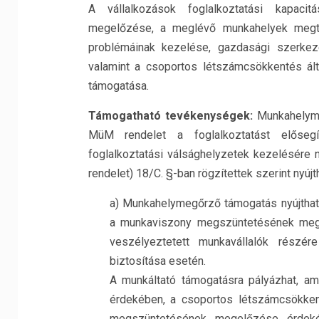
A vállalkozások foglalkoztatási kapaci
megelőzése, a meglévő munkahelyek megta
problémáinak kezelése, gazdasági szerkezet
valamint a csoportos létszámcsökkentés ál
támogatása.
Támogatható tevékenységek:
Munkahelymeg
MüM rendelet a foglalkoztatást elősegí
foglalkoztatási válsághelyzetek kezelésére n
rendelet) 18/C. §-ban rögzítettek szerint nyújt
a) Munkahelymegőrző támogatás nyújtható
a munkaviszony megszüntetésének mege
veszélyeztetett munkavállalók részé
biztosítása esetén.
A munkáltató támogatásra pályázhat, a
érdekében, a csoportos létszámcsökkent
megszüntetésének megelőzése érdeké