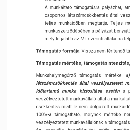
A munkáltató támogatásra pályázhat, á
csoportos létszámcsökkentés által veszé
teljes munkaidőben megtartja. Teljes m
munkaszerződésében a pályázat benyújtás
mely legalább az Mt. szerinti általános telj
Támogatás formája
: Vissza nem térítendő 
Támogatás mértéke, támogatásintenzitás,
Munkahelymegőrző támogatás mértéke
a
létszámcsökkentés által veszélyeztetett m
időtartamú munka biztosítása esetén
a pr
veszélyeztetett munkavállaló által a munkál
csökkentés miatt le nem dolgozott munkaidő
100%-a támogatható, melynek mértéke ne
veszélyeztetett munkavállalónak a támogatá