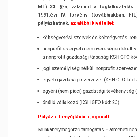
Mt.) 33. §-a, valamint a foglalkoztatás
1991.évi IV. törvény (továbbiakban: Fl
pályázhatnak
,
az alábbi kivétellel:
költségvetési szervek és költségvetési ren
nonprofit és egyéb nem nyereségérdekelt sze
a nonprofit gazdasági társaság KSH GFO kó
jogi személyiség nélküli nonprofit szerveze
egyéb gazdasági szervezet (KSH GFO kód:
egyéni (nem piaci) gazdasági tevékenység 
önálló vállalkozó (KSH GFO kód: 23)
Pályázat benyújtására jogosult:
Munkahelymegőrző támogatás – átmeneti nehé