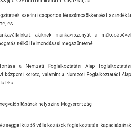
 33.§-a szerinti munkáltató
pályázhat, aki
 rögzítettek szerinti csoportos létszámcsökkentési szándékát
zte, és
unkavállalókat, akiknek munkaviszonyát a működésével
ogatás nélkül felmondással megszüntetné.
orrása a Nemzeti Foglalkoztatási Alap foglalkoztatási
vi központi kerete, valamint a Nemzeti Foglalkoztatási Alap
taléka.
 megvalósításának helyszíne Magyarország
zséggel küzdő vállalkozások foglalkoztatási kapacitásának