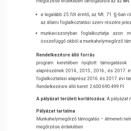
megőrzése érdekében támogatásra az az
Mt.
a legalább 25 főt érintő, az Mt. 71. §-ban
az állami foglalkoztatási szerv részére jele
munkaviszonyban foglalkoztatja azon m
összefüggő okból a munkahelymegőrző tám
Rendelkezésre álló forrás
program keretében nyújtott támogatások f
alaprészének 2014., 2015., 2016., és 2017. é
foglalkoztatási alaprész 2016. és 2017. évi tar
Rendelkezésre álló keret: 2.600.690.499 Ft
A pályázat területi korlátozása:
A pályázat
Pályázat tartalma
Munkahelymegőrző támogatás – átmeneti nehé
megőrzése érdekében