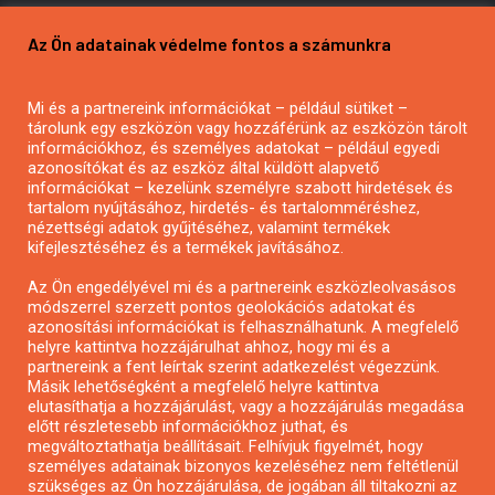
Pályázatírás vállalkozásoknak
Az Ön adatainak védelme fontos a számunkra
Mezőgazdasági pályázatírás
Pályázatírás magánszemélyeknek
Mi és a partnereink információkat – például sütiket –
Pályázatírás civil szervezeteknek
tárolunk egy eszközön vagy hozzáférünk az eszközön tárolt
Pályázatírás önkormányzatoknak
információkhoz, és személyes adatokat – például egyedi
azonosítókat és az eszköz által küldött alapvető
Pályázatfigyelés
információkat – kezelünk személyre szabott hirdetések és
Specifikus pályázatfigyelés vagy hírlevél
tartalom nyújtásához, hirdetés- és tartalomméréshez,
nézettségi adatok gyűjtéséhez, valamint termékek
kifejlesztéséhez és a termékek javításához.
PÁLYÁZATFIGYELŐ
Az Ön engedélyével mi és a partnereink eszközleolvasásos
módszerrel szerzett pontos geolokációs adatokat és
azonosítási információkat is felhasználhatunk. A megfelelő
helyre kattintva hozzájárulhat ahhoz, hogy mi és a
Pályázatok magánszemélyeknek
partnereink a fent leírtak szerint adatkezelést végezzünk.
Pályázatok civil szervezeteknek
Másik lehetőségként a megfelelő helyre kattintva
elutasíthatja a hozzájárulást, vagy a hozzájárulás megadása
Pályázatok vállalkozásoknak
előtt részletesebb információkhoz juthat, és
Önkormányzati pályázatok
megváltoztathatja beállításait. Felhívjuk figyelmét, hogy
személyes adatainak bizonyos kezeléséhez nem feltétlenül
Mezőgazdasági pályázatok
szükséges az Ön hozzájárulása, de jogában áll tiltakozni az