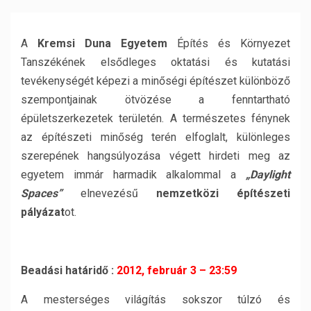
A
Kremsi Duna Egyetem
Építés és Környezet
Tanszékének elsődleges oktatási és kutatási
tevékenységét képezi a minőségi építészet különböző
szempontjainak ötvözése a fenntartható
épületszerkezetek területén. A természetes fénynek
az építészeti minőség terén elfoglalt, különleges
szerepének hangsúlyozása végett hirdeti meg az
egyetem immár harmadik alkalommal a
„Daylight
Spaces”
elnevezésű
nemzetközi építészeti
pályázat
ot.
Beadási határidő :
2012, február 3 – 23:59
A mesterséges világítás sokszor túlzó és