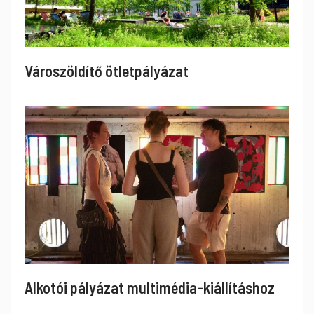
Városzöldítő ötletpályázat
Alkotói pályázat multimédia-kiállításhoz