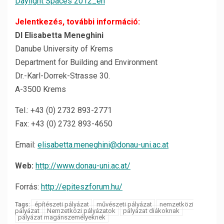
Daylight Spaces 2012_en
Jelentkezés, további információ:
DI Elisabetta Meneghini
Danube University of Krems
Department for Building and Environment
Dr.-Karl-Dorrek-Strasse 30.
A-3500 Krems
Tel.: +43 (0) 2732 893-2771
Fax: +43 (0) 2732 893-4650
Email:
elisabetta.meneghini@donau-uni.ac.at
Web:
http://www.donau-uni.ac.at/
Forrás:
http://epiteszforum.hu/
építészeti pályázat
művészeti pályázat
nemzetközi
Tags:
pályázat
Nemzetközi pályázatok
pályázat diákoknak
pályázat magánszemélyeknek