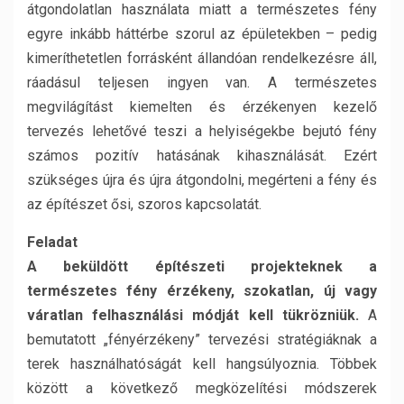
átgondolatlan használata miatt a természetes fény
egyre inkább háttérbe szorul az épületekben – pedig
kimeríthetetlen forrásként állandóan rendelkezésre áll,
ráadásul teljesen ingyen van. A természetes
megvilágítást kiemelten és érzékenyen kezelő
tervezés lehetővé teszi a helyiségekbe bejutó fény
számos pozitív hatásának kihasználását. Ezért
szükséges újra és újra átgondolni, megérteni a fény és
az építészet ősi, szoros kapcsolatát.
Feladat
A beküldött építészeti projekteknek a
természetes fény érzékeny, szokatlan, új vagy
váratlan felhasználási módját kell tükrözniük.
A
bemutatott „fényérzékeny” tervezési stratégiáknak a
terek használhatóságát kell hangsúlyoznia. Többek
között a következő megközelítési módszerek