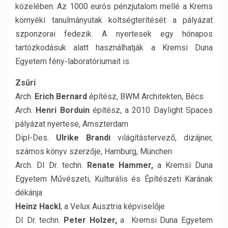
közelében. Az 1000 eurós pénzjutalom mellé a Krems
környéki tanulmányutak költségterítését a pályázat
szponzorai fedezik. A nyertesek egy hónapos
tartózkodásuk alatt használhatják a Kremsi Duna
Egyetem fény-laboratóriumait is.
Zsűri
Arch.
Erich Bernard
építész, BWM Architekten, Bécs
Arch.
Henri Borduin
építész, a 2010 Daylight Spaces
pályázat nyertese, Amszterdam
Dipl-Des.
Ulrike Brandi
világítástervező, dizájner,
számos könyv szerzője, Hamburg, München
Arch. DI Dr. techn.
Renate Hammer,
a Kremsi Duna
Egyetem Művészeti, Kulturális és Építészeti Karának
dékánja
Heinz Hackl
, a Velux Ausztria képviselője
DI Dr. techn.
Peter Holzer,
a Kremsi Duna Egyetem