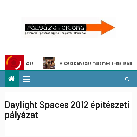
pályázat
Alkotói pályázat multimédia-kiállításhoz
Daylight Spaces 2012 építészeti
pályázat