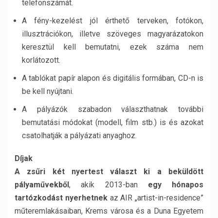
telefonszámát.
A fény-kezelést jól érthető terveken, fotókon,
illusztrációkon, illetve szöveges magyarázatokon
keresztül kell bemutatni, ezek száma nem
korlátozott.
A tablókat papír alapon és digitális formában, CD-n is
be kell nyújtani.
A pályázók szabadon választhatnak további
bemutatási módokat (modell, film stb.) is és azokat
csatolhatják a pályázati anyaghoz.
Díjak
A zsűri két nyertest választ ki a beküldött
pályaművekből
, akik 2013-ban
egy hónapos
tartózkodást nyerhetnek
az AIR „artist-in-residence”
műteremlakásaiban, Krems városa és a Duna Egyetem