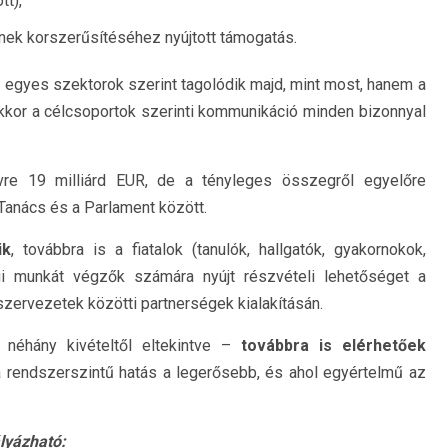
tt),
nek korszerűsítéséhez nyújtott támogatás.
 egyes szektorok szerint tagolódik majd, mint most, hanem a
kkor a célcsoportok szerinti kommunikáció minden bizonnyal
vre 19 milliárd EUR, de a tényleges összegről egyelőre
Tanács és a Parlament között.
ik
, továbbra is a fiatalok (tanulók, hallgatók, gyakornokok,
sági munkát végzők számára nyújt részvételi lehetőséget a
szervezetek közötti partnerségek kialakításán.
néhány kivételtől eltekintve –
továbbra is elérhetőek
 rendszerszintű hatás a legerősebb, és ahol egyértelmű az
lyázható: