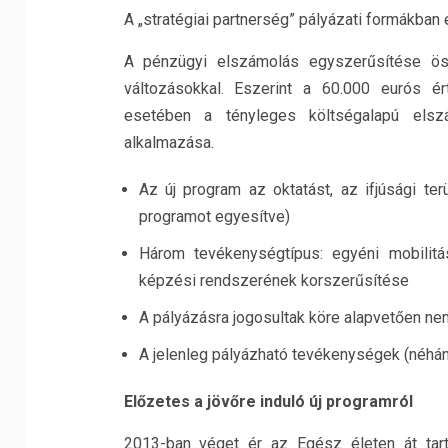
A „stratégiai partnerség” pályázati formákban 
A pénzügyi elszámolás egyszerűsítése ös
változásokkal. Eszerint a 60.000 eurós é
esetében a tényleges költségalapú elszá
alkalmazása.
Az új program az oktatást, az ifjúsági ter
programot egyesítve)
Három tevékenységtípus: egyéni mobilitá
képzési rendszerének korszerűsítése
A pályázásra jogosultak köre alapvetően ne
A jelenleg pályázható tevékenységek (néhány
Előzetes a jövőre induló új programról
2013-ban véget ér az Egész életen át tart