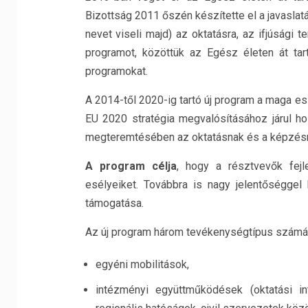
Bizottság 2011 őszén készítette el a javasla
nevet viseli majd) az oktatásra, az ifjúsági te
programot, közöttük az Egész életen át ta
programokat.
A 2014-től 2020-ig tartó új program a maga es
EU 2020 stratégia megvalósításához járul 
megteremtésében az oktatásnak és a képzés
A program célja
, hogy a résztvevők fejl
esélyeiket. Továbbra is nagy jelentőséggel
támogatása.
Az új program három tevékenységtípus számár
egyéni mobilitások,
intézményi együttműködések (oktatási int