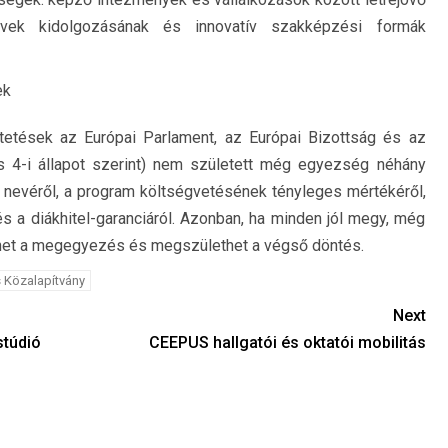
tervek kidolgozásának és innovatív szakképzési formák
ek
tetések az Európai Parlament, az Európai Bizottság és az
is 4-i állapot szerint) nem született még egyezség néhány
 nevéről, a program költségvetésének tényleges mértékéről,
s a diákhitel-garanciáról. Azonban, ha minden jól megy, még
rejöhet a megegyezés és megszülethet a végső döntés.
Közalapítvány
Next
stúdió
CEEPUS hallgatói és oktatói mobilitás