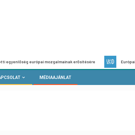
ég európai mozgalmainak erősítésére
Európai Helyi Kultúra
APCSOLAT
MÉDIAAJÁNLAT