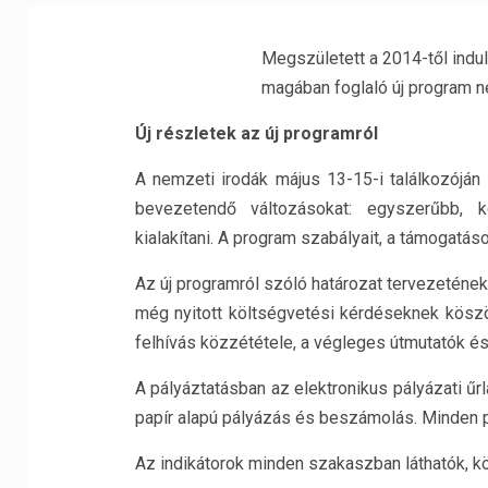
Megszületett a 2014-től induló
magában foglaló új program n
Új részletek az új programról
A nemzeti irodák május 13-15-i találkozóján
bevezetendő változásokat: egyszerűbb, kö
kialakítani. A program szabályait, a támogatás
Az új programról szóló határozat tervezeténe
még nyitott költségvetési kérdéseknek kösz
felhívás közzététele, a végleges útmutatók é
A pályáztatásban az elektronikus pályázati űr
papír alapú pályázás és beszámolás. Minden 
Az indikátorok minden szakaszban láthatók, k