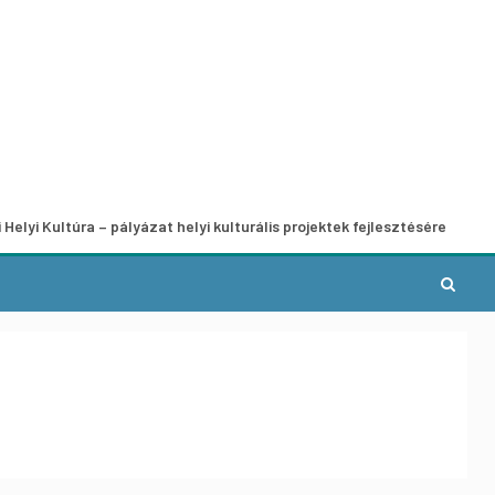
 – pályázat helyi kulturális projektek fejlesztésére
A munk