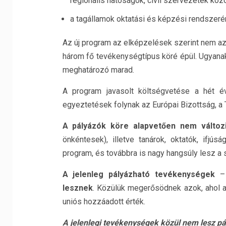
regionális hatóságok, civil szervezetek közö
a tagállamok oktatási és képzési rendszeré
Az új program az elképzelések szerint nem az
három fő tevékenységtípus köré épül. Ugyana
meghatározó marad.
A program javasolt költségvetése a hét é
egyeztetések folynak az Európai Bizottság, a 
A pályázók köre alapvetően nem változ
önkéntesek), illetve tanárok, oktatók, ifjú
program, és továbbra is nagy hangsúly lesz a 
A jelenleg pályázható tevékenységek
– 
lesznek
. Közülük megerősödnek azok, ahol a
uniós hozzáadott érték.
A jelenlegi tevékenységek közül nem lesz pá