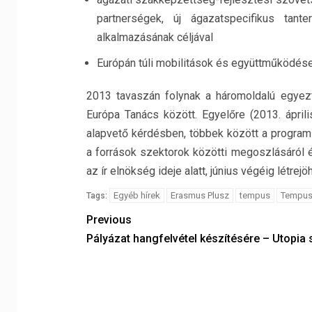
partnerségek, új ágazatspecifikus tan
alkalmazásának céljával
Európán túli mobilitások és együttműködés
2013 tavaszán folynak a háromoldalú egyez
Európa Tanács között. Egyelőre (2013. ápril
alapvető kérdésben, többek között a program
a források szektorok közötti megoszlásáról é
az ír elnökség ideje alatt, június végéig lét
Egyéb hírek
Erasmus Plusz
tempus
Tempus 
Tags:
Previous
Pályázat hangfelvétel készítésére – Utopia 