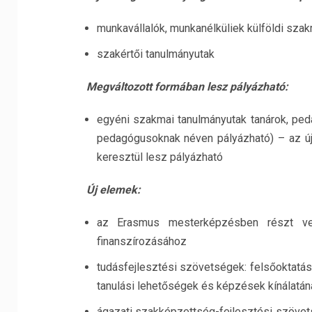
munkavállalók, munkanélküliek külföldi sza
szakértői tanulmányutak
Megváltozott formában lesz pályázható:
egyéni szakmai tanulmányutak tanárok, p
pedagógusoknak néven pályázható) – az ú
keresztül lesz pályázható
Új elemek:
az Erasmus mesterképzésben részt vevő
finanszírozásához
tudásfejlesztési szövetségek: felsőoktatási
tanulási lehetőségek és képzések kínálatána
ágazati szakképzettség-fejlesztési szövet