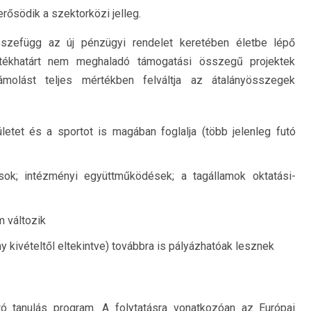
erősödik a szektorközi jelleg.
szefügg az új pénzügyi rendelet keretében életbe lépő
rtékhatárt nem meghaladó támogatási összegű projektek
molást teljes mértékben felváltja az átalányösszegek
ületet és a sportot is magában foglalja (több jelenleg futó
sok; intézményi együttműködések; a tagállamok oktatási-
m változik
 kivételtől eltekintve) továbbra is pályázhatóak lesznek
ó tanulás program. A folytatásra vonatkozóan az Európai