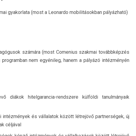
kmai gyakorlata (most a Leonardo mobilitásokban pályázható)
edagógusok számára (most Comenius szakmai továbbképzés
j programban nem egyénileg, hanem a pályázó intézményén
 diákok hitelgarancia-rendszere külföldi tanulmányaik
 intézmények és vállalatok között létrejövő partnerségek, új
k céljával
ségek: képző intézmények és vállalkozások között létrejövő