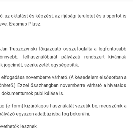
, az oktatást és képzést, az ifjúsági területet és a sportot is
eve: Erasmus Plusz.
 Jan Truszczynski főigazgató összefoglalta a legfontosabb
nnyebb, felhasználóbarát pályázati rendszert kívánnak
ok jogcímét, szerkezetét egységesítik.
k elfogadása novemberre várható. (A késedelem elsősorban a
önhető.) Ezzel összhangban novemberre várható a hivatalos
s dokumentumok publikálása is.
lap (e-form) kizárólagos használatát vezetik be, megszűnik a
pályázó egyazon adatbázisba fog bekerülni.
övethetők lesznek.