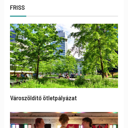
FRISS
Városzöldítő ötletpályázat