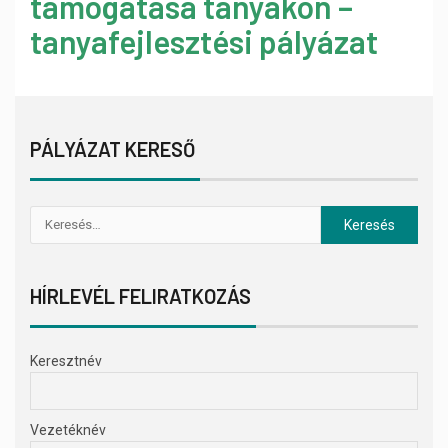
támogatása tanyákon –
tanyafejlesztési pályázat
PÁLYÁZAT KERESŐ
HÍRLEVÉL FELIRATKOZÁS
Keresztnév
Vezetéknév