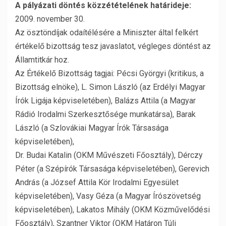
A pályázati döntés közzétételének határideje:
2009. november 30.
Az ösztöndíjak odaítélésére a Miniszter által felkért
értékelő bizottság tesz javaslatot, végleges döntést az
Államtitkár hoz.
Az Értékelő Bizottság tagjai: Pécsi Györgyi (kritikus, a
Bizottság elnöke), L. Simon László (az Erdélyi Magyar
Írók Ligája képviseletében), Balázs Attila (a Magyar
Rádió Irodalmi Szerkesztősége munkatársa), Barak
László (a Szlovákiai Magyar Írók Társasága
képviseletében),
Dr. Budai Katalin (OKM Művészeti Főosztály), Dérczy
Péter (a Szépírók Társasága képviseletében), Gerevich
András (a József Attila Kör Irodalmi Egyesület
képviseletében), Vasy Géza (a Magyar Írószövetség
képviseletében), Lakatos Mihály (OKM Közművelődési
Főosztály), Szantner Viktor (OKM Határon Túli