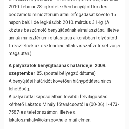
2010. február 28-ig kötelezően benyújtott köztes
beszámoló minisztérium általi elfogadását követő 15
napon belül, de legkésőbb 2010. március 31-ig. (A
köztes beszámoló benyújtásának elmulasztása, illetve
annak minisztériumi elutasítása a korábban folyósított
I. részletnek az ösztöndíjas általi visszafizetését vonja
maga után.)
A pályázatok benyújtásának határideje: 2009.
szeptember 25.
(postai bélyegző dátuma)
A benyújtási határidőt követően hiánypótlásra nincs
lehetőség.
A pályázattal kapcsolatban további felvilágosítás
kérhető Lakatos Mihály főtanácsostól a (00-36) 1-473-
7587-es telefonszámon, illetve a
lakatos.mihaly@okm.gov.hu e-mail címen.