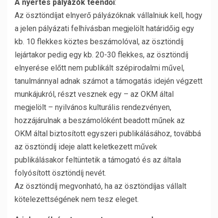
A nyertes pályázók teendői
:
Az ösztöndíjat elnyerő pályázóknak vállalniuk kell, hogy
a jelen pályázati felhívásban megjelölt határidőig egy
kb. 10 flekkes köztes beszámolóval, az ösztöndíj
lejártakor pedig egy kb. 20-30 flekkes, az ösztöndíj
elnyerése előtt nem publikált szépirodalmi művel,
tanulmánnyal adnak számot a támogatás idején végzett
munkájukról, részt vesznek egy – az OKM által
megjelölt – nyilvános kulturális rendezvényen,
hozzájárulnak a beszámolóként beadott műnek az
OKM által biztosított egyszeri publikálásához, továbbá
az ösztöndíj ideje alatt keletkezett művek
publikálásakor feltüntetik a támogató és az általa
folyósított ösztöndíj nevét.
Az ösztöndíj megvonható, ha az ösztöndíjas vállalt
kötelezettségének nem tesz eleget.