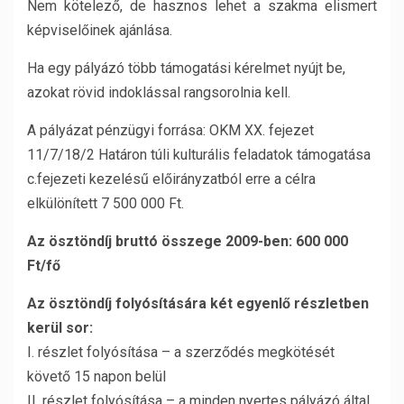
Nem kötelező, de hasznos lehet a szakma elismert
képviselőinek ajánlása.
Ha egy pályázó több támogatási kérelmet nyújt be,
azokat rövid indoklással rangsorolnia kell.
A pályázat pénzügyi forrása: OKM XX. fejezet
11/7/18/2 Határon túli kulturális feladatok támogatása
c.fejezeti kezelésű előirányzatból erre a célra
elkülönített 7 500 000 Ft.
Az ösztöndíj bruttó összege 2009-ben: 600 000
Ft/fő
Az ösztöndíj folyósítására két egyenlő részletben
kerül sor:
I. részlet folyósítása – a szerződés megkötését
követő 15 napon belül
II. részlet folyósítása – a minden nyertes pályázó által