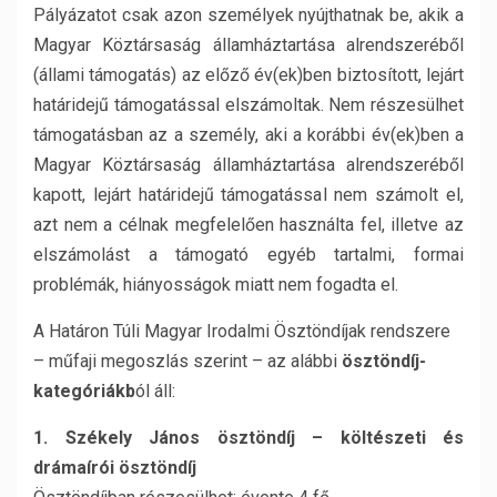
Pályázatot csak azon személyek nyújthatnak be, akik a
Magyar Köztársaság államháztartása alrendszeréből
(állami támogatás) az előző év(ek)ben biztosított, lejárt
határidejű támogatással elszámoltak. Nem részesülhet
támogatásban az a személy, aki a korábbi év(ek)ben a
Magyar Köztársaság államháztartása alrendszeréből
kapott, lejárt határidejű támogatással nem számolt el,
azt nem a célnak megfelelően használta fel, illetve az
elszámolást a támogató egyéb tartalmi, formai
problémák, hiányosságok miatt nem fogadta el.
A Határon Túli Magyar Irodalmi Ösztöndíjak rendszere
– műfaji megoszlás szerint – az alábbi
ösztöndíj-
kategóriákb
ól áll:
1. Székely János ösztöndíj – költészeti és
drámaírói ösztöndíj