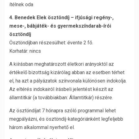
ítélnek oda
4. Benedek Elek ösztöndíj – ifjúsági regény-,
mese-, bábjáték- és gyermekszíndarab-írói
ösztöndíj
Ösztöndíjban részesülhet: évente 2 fő.
Korhatár: nincs
A kiírásban meghatározott életkori arányoktól az
értékelő bizottság kizárólag abban az esetben térhet
el, ha azt a pályázatok színvonala különösen indokolja.
Az eltérés indokairól írásbeli jelentést készít az
államtitkár (a továbbiakban: Államtitkár) részére.
Az ösztöndíjat 7 hónapra szóló programmal lehet
megpályázni, és ösztöndíj-kategóriánként legfeljebb
három alkalommal nyerhető el.