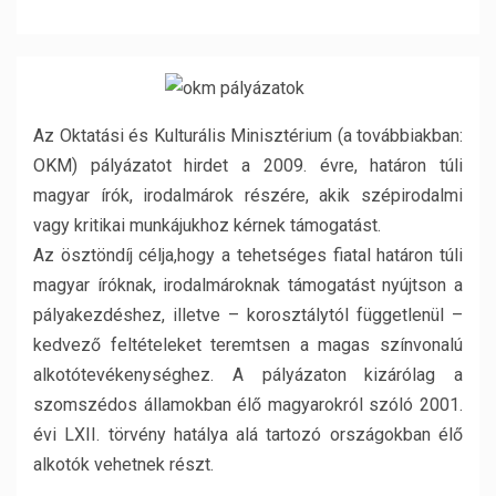
Az Oktatási és Kulturális Minisztérium (a továbbiakban:
OKM) pályázatot hirdet a 2009. évre, határon túli
magyar írók, irodalmárok részére, akik szépirodalmi
vagy kritikai munkájukhoz kérnek támogatást.
Az ösztöndíj célja,hogy a tehetséges fiatal határon túli
magyar íróknak, irodalmároknak támogatást nyújtson a
pályakezdéshez, illetve – korosztálytól függetlenül –
kedvező feltételeket teremtsen a magas színvonalú
alkotótevékenységhez. A pályázaton kizárólag a
szomszédos államokban élő magyarokról szóló 2001.
évi LXII. törvény hatálya alá tartozó országokban élő
alkotók vehetnek részt.