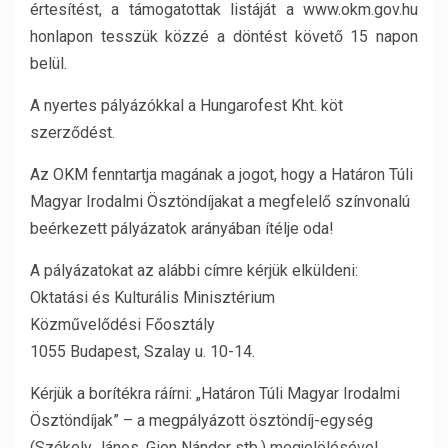
értesítést, a támogatottak listáját a www.okm.gov.hu
honlapon tesszük közzé a döntést követő 15 napon
belül.
A nyertes pályázókkal a Hungarofest Kht. köt
szerződést.
Az OKM fenntartja magának a jogot, hogy a Határon Túli
Magyar Irodalmi Ösztöndíjakat a megfelelő színvonalú
beérkezett pályázatok arányában ítélje oda!
A pályázatokat az alábbi címre kérjük elküldeni:
Oktatási és Kulturális Minisztérium
Közművelődési Főosztály
1055 Budapest, Szalay u. 10-14.
Kérjük a borítékra ráírni: „Határon Túli Magyar Irodalmi
Ösztöndíjak” – a megpályázott ösztöndíj-egység
(Székely János, Gion Nándor stb.) megjelölésével.