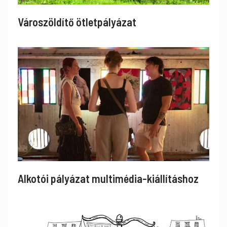
Városzöldítő ötletpályázat
Alkotói pályázat multimédia-kiállításhoz