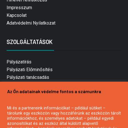
Impresszum
Kapcsolat
Adatvédelmi Nyilatkozat
SZOLGÁLTATÁSOK
Pályázatírás
Pályázati Előminősítés
Pályázati tanácsadás
Pályázatírás vállalkozásoknak
Az Ön adatainak védelme fontos a számunkra
Mezőgazdasági pályázatírás
Pályázatírás magánszemélyeknek
Mi és a partnereink információkat – például sütiket –
Pályázatírás civil szervezeteknek
tárolunk egy eszközön vagy hozzáférünk az eszközön tárolt
Pályázatírás önkormányzatoknak
információkhoz, és személyes adatokat – például egyedi
azonosítókat és az eszköz által küldött alapvető
Pályázatfigyelés