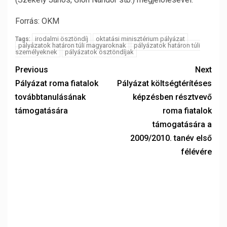
Forrás: OKM
irodalmi ösztöndíj
oktatási minisztérium pályázat
Tags:
pályázatok határon túli magyaroknak
pályázatok határon túli
személyeknek
pályázatok ösztöndíjak
Previous
Next
Pályázat roma fiatalok
Pályázat költségtérítéses
továbbtanulásának
képzésben résztvevő
támogatására
roma fiatalok
támogatására a
2009/2010. tanév első
félévére