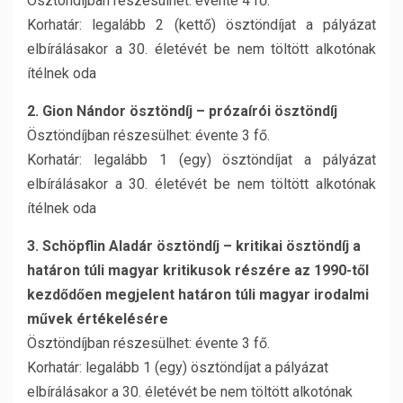
Ösztöndíjban részesülhet: évente 4 fő.
Korhatár: legalább 2 (kettő) ösztöndíjat a pályázat
elbírálásakor a 30. életévét be nem töltött alkotónak
ítélnek oda
2. Gion Nándor ösztöndíj – prózaírói ösztöndíj
Ösztöndíjban részesülhet: évente 3 fő.
Korhatár: legalább 1 (egy) ösztöndíjat a pályázat
elbírálásakor a 30. életévét be nem töltött alkotónak
ítélnek oda
3. Schöpflin Aladár ösztöndíj – kritikai ösztöndíj a
határon túli magyar kritikusok részére az 1990-től
kezdődően megjelent határon túli magyar irodalmi
művek értékelésére
Ösztöndíjban részesülhet: évente 3 fő.
Korhatár: legalább 1 (egy) ösztöndíjat a pályázat
elbírálásakor a 30. életévét be nem töltött alkotónak