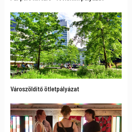
Városzöldítő ötletpályázat