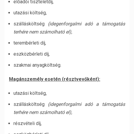
előadói tiszteletdíj,
utazási költség,
szállásköltség
(idegenforgalmi adó a támogatás
terhére nem számolható el),
terembérleti díj,
eszközbérleti díj,
szakmai anyagköltség.
Magánszemély esetén (résztvevőként):
utazási költség,
szállásköltség
(idegenforgalmi adó a támogatás
terhére nem számolható el),
részvételi díj,