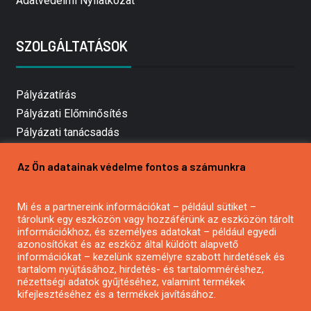
Adatvédelmi Nyilatkozat
SZOLGÁLTATÁSOK
Pályázatírás
Pályázati Előminősítés
Pályázati tanácsadás
Pályázatírás vállalkozásoknak
Az Ön adatainak védelme fontos a számunkra
Mezőgazdasági pályázatírás
Pályázatírás magánszemélyeknek
Mi és a partnereink információkat – például sütiket –
Pályázatírás civil szervezeteknek
tárolunk egy eszközön vagy hozzáférünk az eszközön tárolt
Pályázatírás önkormányzatoknak
információkhoz, és személyes adatokat – például egyedi
azonosítókat és az eszköz által küldött alapvető
Pályázatfigyelés
információkat – kezelünk személyre szabott hirdetések és
Specifikus pályázatfigyelés vagy hírlevél
tartalom nyújtásához, hirdetés- és tartalomméréshez,
nézettségi adatok gyűjtéséhez, valamint termékek
kifejlesztéséhez és a termékek javításához.
PÁLYÁZATFIGYELŐ