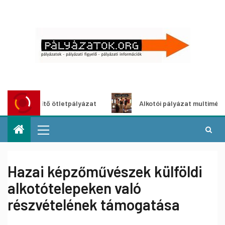
öldítő ötletpályázat
Alkotói pályázat multimédia-kiállítá
Hazai képzőművészek külföldi
alkotótelepeken való
részvételének támogatása