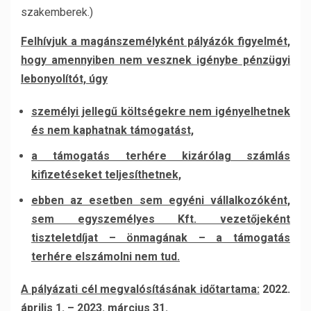
szakemberek.)
Felhívjuk a magánszemélyként pályázók figyelmét,
hogy amennyiben nem vesznek igénybe pénzügyi
lebonyolítót, úgy
személyi jellegű költségekre nem igényelhetnek
és nem kaphatnak támogatást,
a támogatás terhére kizárólag számlás
kifizetéseket teljesíthetnek,
ebben az esetben sem egyéni vállalkozóként,
sem egyszemélyes Kft. vezetőjeként
tiszteletdíjat – önmagának – a támogatás
terhére elszámolni nem tud.
A pályázati cél megvalósításának időtartama:
2022.
április 1. – 2023. március 31.