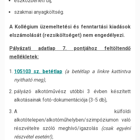
eszközbérleti díj,
szakmai anyagköltség.
A Kollégium üzemeltetési és fenntartási kiadások
elszámolását (rezsiköltséget) nem engedélyezi.
Pályázati adatlap 7. pontjához feltöltendő
mellékletek:
105103 sz. betétlap
(a betétlap a linkre kattintva
nyitható meg),
pályázó alkotóművész utóbbi 3 évben készített
alkotásainak fotó-dokumentációja (3-5 db),
A külföldi
alkotótelepen/alkotóműhelyben/szimpóziumon való
részvételre szóló meghívó/igazolás
(csak egyéni
részvétel esetén!),