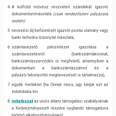
A külföldi művész részvételi szándékát igazoló
dokumentummásolata
(csak rendezőszerv pályázata
esetén)
nevezési díj befizetését igazoló postai utalvány vagy
banki terhelési bizonylat másolata,
számlavezető pénzintézet igazolása a
számlavezetésről (bankszámlakivonat,
bankszámlaszerződés is megfelelő, amennyiben a
dokumentum a bankszámlaszámot és a
pályázó/lebonyolító megnevezését is tartalmazza),
egyéb melléklet (ha Önnek nincs, úgy kérjük ezt az
indoklásba írni
nyilatkozat
az uniós állami támogatási szabályoknak
a Kedvezményezett részére nyújtandó támogatásra
történő alkalmazhatóságáról