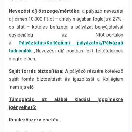
Nevezési díj összege/mértéke
:
a pályázó nevezési
díj címen 10.000 Ft-ot – amely magában foglalja a 27%-
os áfát – köteles befizetni a pályázat benyújtásával
egyidejűleg az NKA-portálon
a
Pályáztatás/Kollégiumi pályázatok/Pályázati
tudnivalók
„Nevezési díj” pontban leírt feltételeknek
megfelelően.
Saját forrás biztosítása:
A pályázó részére kötelező
saját forrás biztosítását és igazolását a Kollégium
nem írja elő.
Támogatás az alábbi kiadási jogcímekre
igényelhető:
Rendezőszerv esetén: