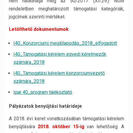
nem haladhatja meg az 50/2017. (XII.29.) NGM
rendeletben meghatározott támogatási kategóriák,
jogcímek szerinti mértéket.
Letölthető dokumentumok
I40_Konzorciumi megállapodás_2018_elfogadott
I40_Támogatási kérelem egyedi kérelmezők
számára_2018
I40_Támogatási kérelem konzorciumvezető
számára_2018
Ipar 40_program tájékoztató
Pályázatok benyújtási határideje
A 2018. évi keret vonatkozásában támogatási kérelem
benyújtására
2018. október 15-ig
van lehetőség. A