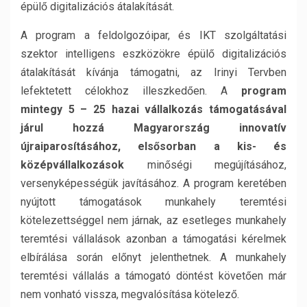
épülő digitalizációs átalakítását.
A program a feldolgozóipar, és IKT szolgáltatási
szektor intelligens eszközökre épülő digitalizációs
átalakítását kívánja támogatni, az Irinyi Tervben
lefektetett célokhoz illeszkedően. A
program
mintegy 5 – 25 hazai vállalkozás támogatásával
járul hozzá Magyarország innovatív
újraiparosításához, elsősorban a kis- és
középvállalkozások
minőségi megújításához,
versenyképességük javításához. A program keretében
nyújtott támogatások munkahely teremtési
kötelezettséggel nem járnak, az esetleges munkahely
teremtési vállalások azonban a támogatási kérelmek
elbírálása során előnyt jelenthetnek. A munkahely
teremtési vállalás a támogató döntést követően már
nem vonható vissza, megvalósítása kötelező.