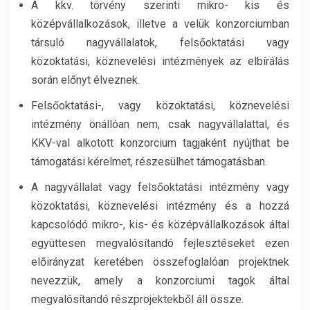
A kkv. törvény szerinti mikro- kis és
középvállalkozások, illetve a velük konzorciumban
társuló nagyvállalatok, felsőoktatási vagy
közoktatási, köznevelési intézmények az elbírálás
során előnyt élveznek.
Felsőoktatási-, vagy közoktatási, köznevelési
intézmény önállóan nem, csak nagyvállalattal, és
KKV-val alkotott konzorcium tagjaként nyújthat be
támogatási kérelmet, részesülhet támogatásban.
A nagyvállalat vagy felsőoktatási intézmény vagy
közoktatási, köznevelési intézmény és a hozzá
kapcsolódó mikro-, kis- és középvállalkozások által
együttesen megvalósítandó fejlesztéseket ezen
előirányzat keretében összefoglalóan projektnek
nevezzük, amely a konzorciumi tagok által
megvalósítandó részprojektekből áll össze.