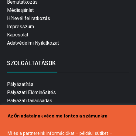
Bemutatkozás
Médiaajánlat
Hírlevél feliratkozás
Impresszum
Kapcsolat
Adatvédelmi Nyilatkozat
SZOLGÁLTATÁSOK
Pályázatírás
Pályázati Előminősítés
Pályázati tanácsadás
Pályázatírás vállalkozásoknak
Az Ön adatainak védelme fontos a számunkra
Mezőgazdasági pályázatírás
Pályázatírás magánszemélyeknek
Mi és a partnereink információkat – például sütiket –
Pályázatírás civil szervezeteknek