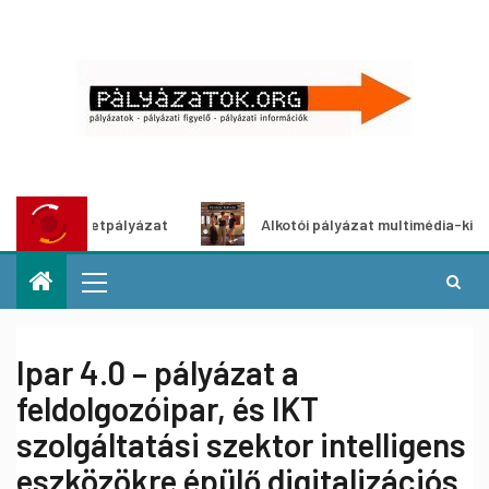
tő ötletpályázat
Alkotói pályázat multimédia-kiállításhoz
Ipar 4.0 – pályázat a
feldolgozóipar, és IKT
szolgáltatási szektor intelligens
eszközökre épülő digitalizációs