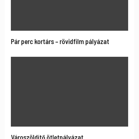
Pár perc kortárs – rövidfilm pályázat
Városzöldítő ötletpályázat