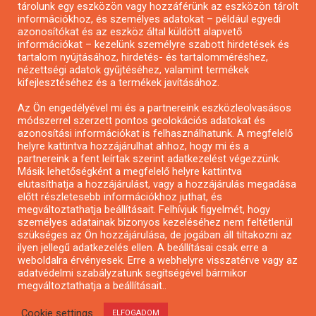
tárolunk egy eszközön vagy hozzáférünk az eszközön tárolt
Pályázatírás önkormányzatoknak
információkhoz, és személyes adatokat – például egyedi
azonosítókat és az eszköz által küldött alapvető
Pályázatfigyelés
információkat – kezelünk személyre szabott hirdetések és
Specifikus pályázatfigyelés vagy hírlevél
tartalom nyújtásához, hirdetés- és tartalomméréshez,
nézettségi adatok gyűjtéséhez, valamint termékek
kifejlesztéséhez és a termékek javításához.
PÁLYÁZATFIGYELŐ
Az Ön engedélyével mi és a partnereink eszközleolvasásos
módszerrel szerzett pontos geolokációs adatokat és
azonosítási információkat is felhasználhatunk. A megfelelő
helyre kattintva hozzájárulhat ahhoz, hogy mi és a
Pályázatok magánszemélyeknek
partnereink a fent leírtak szerint adatkezelést végezzünk.
Pályázatok civil szervezeteknek
Másik lehetőségként a megfelelő helyre kattintva
elutasíthatja a hozzájárulást, vagy a hozzájárulás megadása
Pályázatok vállalkozásoknak
előtt részletesebb információkhoz juthat, és
Önkormányzati pályázatok
megváltoztathatja beállításait. Felhívjuk figyelmét, hogy
személyes adatainak bizonyos kezeléséhez nem feltétlenül
Mezőgazdasági pályázatok
szükséges az Ön hozzájárulása, de jogában áll tiltakozni az
Falusi turizmus pályázatok
ilyen jellegű adatkezelés ellen. A beállításai csak erre a
weboldalra érvényesek. Erre a webhelyre visszatérve vagy az
Napelem pályázatok
adatvédelmi szabályzatunk segítségével bármikor
GINOP pályázatok
megváltoztathatja a beállításait..
Cookie settings
ELFOGADOM