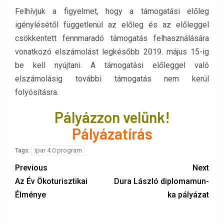
Felhívjuk a figyelmet, hogy a támogatási előleg
igénylésétől függetlenül az előleg és az előleggel
csökkentett fennmaradó támogatás felhasználására
vonatkozó elszámolást legkésőbb 2019. május 15-ig
be kell nyújtani. A támogatási előleggel való
elszámolásig további támogatás nem kerül
folyósításra.
Pályázzon velünk!
Pályázatírás
Ipar 4.0 program
Tags:
Previous
Next
Az Év Ökoturisztikai
Du­ra Lász­ló dip­lo­ma­mun­
Élménye
ka pá­lyá­zat