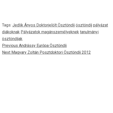
Tags:
Jedlik Ányos Doktorjelölt Ösztöndíj
ösztöndíj
pályázat
diákoknak
Pályázatok magánszemélyeknek
tanulmányi
ösztöndíjak
Continue
Previous
Andrássy Európa Ösztöndíj
Next
Magyary Zoltán Posztdoktori Ösztöndíj 2012
Reading