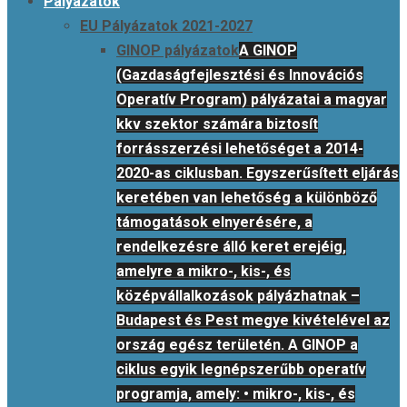
Primary
Pályázatok
Menu
EU Pályázatok 2021-2027
GINOP pályázatok
A GINOP
(Gazdaságfejlesztési és Innovációs
Operatív Program) pályázatai a magyar
kkv szektor számára biztosít
forrásszerzési lehetőséget a 2014-
2020-as ciklusban. Egyszerűsített eljárás
keretében van lehetőség a különböző
támogatások elnyerésére, a
rendelkezésre álló keret erejéig,
amelyre a mikro-, kis-, és
középvállalkozások pályázhatnak –
Budapest és Pest megye kivételével az
ország egész területén. A GINOP a
ciklus egyik legnépszerűbb operatív
programja, amely: • mikro-, kis-, és