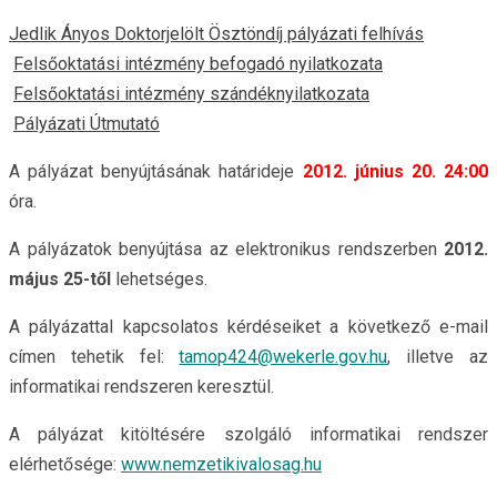
Jedlik Ányos Doktorjelölt Ösztöndíj pályázati felhívás
Felsőoktatási intézmény befogadó nyilatkozata
Felsőoktatási intézmény szándéknyilatkozata
Pályázati Útmutató
A pályázat benyújtásának határideje
2012. június 20. 24:00
óra.
A pályázatok benyújtása az elektronikus rendszerben
2012.
május 25-től
lehetséges.
A pályázattal kapcsolatos kérdéseiket a következő e-mail
címen tehetik fel:
tamop424@wekerle.gov.hu
, illetve az
informatikai rendszeren keresztül.
A pályázat kitöltésére szolgáló informatikai rendszer
elérhetősége:
www.nemzetikivalosag.hu