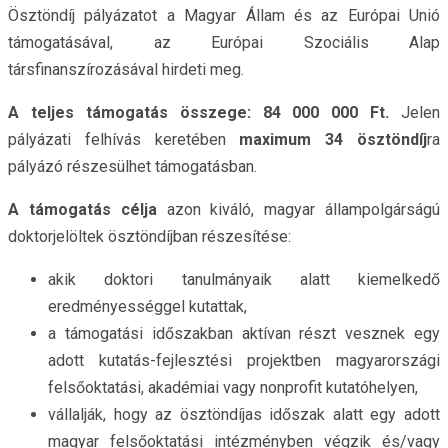
Ösztöndíj pályázatot a Magyar Állam és az Európai Unió
támogatásával, az Európai Szociális Alap
társfinanszírozásával hirdeti meg.
A teljes támogatás összege: 84 000 000 Ft.
Jelen
pályázati felhívás keretében
maximum 34 ösztöndíj
ra
pályázó részesülhet támogatásban.
A támogatás célja
azon kiváló, magyar állampolgárságú
doktorjelöltek ösztöndíjban részesítése:
akik doktori tanulmányaik alatt kiemelkedő
eredményességgel kutattak,
a támogatási időszakban aktívan részt vesznek egy
adott kutatás-fejlesztési projektben magyarországi
felsőoktatási, akadémiai vagy nonprofit kutatóhelyen,
vállalják, hogy az ösztöndíjas időszak alatt egy adott
magyar felsőoktatási intézményben végzik és/vagy