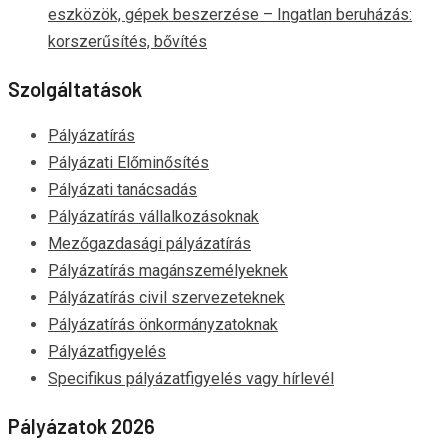
eszközök, gépek beszerzése – Ingatlan beruházás:
korszerűsítés, bővítés
Szolgáltatások
Pályázatírás
Pályázati Előminősítés
Pályázati tanácsadás
Pályázatírás vállalkozásoknak
Mezőgazdasági pályázatírás
Pályázatírás magánszemélyeknek
Pályázatírás civil szervezeteknek
Pályázatírás önkormányzatoknak
Pályázatfigyelés
Specifikus pályázatfigyelés vagy hírlevél
Pályázatok 2026