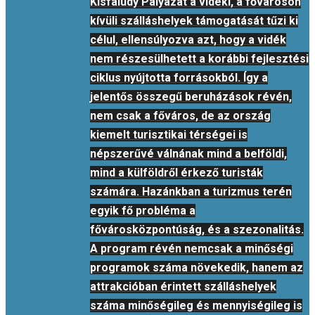
Kisfaludy Pályázat a vidéki, a fővároson
kívüli szálláshelyek támogatását tűzi ki
célul, ellensúlyozva azt, hogy a vidék
nem részesülhetett a korábbi fejlesztési
ciklus nyújtotta forrásokból. Így a
jelentős összegű beruházások révén,
nem csak a főváros, de az ország
kiemelt turisztikai térségei is
népszerűvé válnának mind a belföldi,
mind a külföldről érkező turisták
számára. Hazánkban a turizmus terén
egyik fő probléma a
fővárosközpontúság, és a szezonalitás.
A program révén nemcsak a minőségi
programok száma növekedik, hanem az
attrakcióban érintett szálláshelyek
száma minőségileg és mennyiségileg is