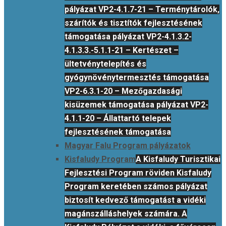
pályázat VP2-4.1.7-21 – Terménytárolók,
szárítók és tisztítók fejlesztésének
támogatása pályázat VP2-4.1.3.2-
4.1.3.3.-5.1.1-21 – Kertészet –
ültetvénytelepítés és
gyógynövénytermesztés támogatása
VP2-6.3.1-20 – Mezőgazdasági
kisüzemek támogatása pályázat VP2-
4.1.1-20 – Állattartó telepek
fejlesztésének támogatása
Magyar Falu Program pályázatok
Kisfaludy Program
A Kisfaludy Turisztikai
Fejlesztési Program röviden Kisfaludy
Program keretében számos pályázat
biztosít kedvező támogatást a vidéki
magánszálláshelyek számára. A