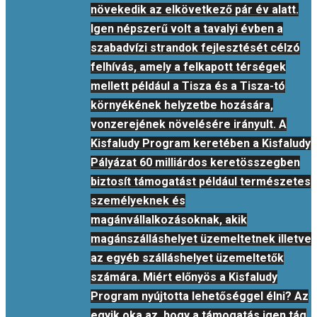
növekedik az elkövetkező pár év alatt.
Igen népszerű volt a tavalyi évben a
szabadvízi strandok fejlesztését célzó
felhívás, amely a felkapott térségek
mellett például a Tisza és a Tisza-tó
környékének helyzetbe hozására,
vonzerejének növelésére irányult. A
Kisfaludy Program keretében a Kisfaludy
Pályázat 60 milliárdos keretösszegben
biztosít támogatást például természetes
személyeknek és
magánvállalkozásoknak, akik
magánszálláshelyet üzemeltetnek illetve
az egyéb szálláshelyet üzemeltetők
számára. Miért előnyös a Kisfaludy
Program nyújtotta lehetőséggel élni? Az
egyik oka az, hogy a támogatás igen tág