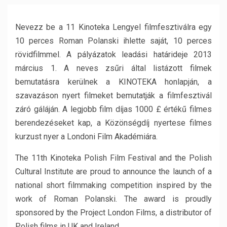
Nevezz be a 11 Kinoteka Lengyel filmfesztiválra egy
10 perces Roman Polanski ihlette saját, 10 perces
rövidfilmmel. A pályázatok leadási határideje 2013
március 1. A neves zsűri által listázott filmek
bemutatásra kerülnek a KINOTEKA honlapján, a
szavazáson nyert filmeket bemutatják a filmfesztivál
záró gáláján. A legjobb film díjas 1000 £ értékű filmes
berendezéseket kap, a Közönségdíj nyertese filmes
kurzust nyer a Londoni Film Akadémiára.
The 11th Kinoteka Polish Film Festival and the Polish
Cultural Institute are proud to announce the launch of a
national short filmmaking competition inspired by the
work of Roman Polanski. The award is proudly
sponsored by the Project London Films, a distributor of
Polish films in UK and Ireland.