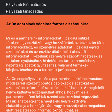
Pályázati Előminősítés
Pályázati tanácsadás
Pályázatírás vállalkozásoknak
Az Ön adatainak védelme fontos a számunkra
Mezőgazdasági pályázatírás
Pályázatírás magánszemélyeknek
Mi és a partnereink információkat – például sütiket –
Pályázatírás civil szervezeteknek
tárolunk egy eszközön vagy hozzáférünk az eszközön tárolt
Pályázatírás önkormányzatoknak
információkhoz, és személyes adatokat – például egyedi
azonosítókat és az eszköz által küldött alapvető
Pályázatfigyelés
információkat – kezelünk személyre szabott hirdetések és
Specifikus pályázatfigyelés vagy hírlevél
tartalom nyújtásához, hirdetés- és tartalomméréshez,
nézettségi adatok gyűjtéséhez, valamint termékek
kifejlesztéséhez és a termékek javításához.
PÁLYÁZATFIGYELŐ
Az Ön engedélyével mi és a partnereink eszközleolvasásos
módszerrel szerzett pontos geolokációs adatokat és
azonosítási információkat is felhasználhatunk. A megfelelő
helyre kattintva hozzájárulhat ahhoz, hogy mi és a
Pályázatok magánszemélyeknek
partnereink a fent leírtak szerint adatkezelést végezzünk.
Pályázatok civil szervezeteknek
Másik lehetőségként a megfelelő helyre kattintva
elutasíthatja a hozzájárulást, vagy a hozzájárulás megadása
Pályázatok vállalkozásoknak
előtt részletesebb információkhoz juthat, és