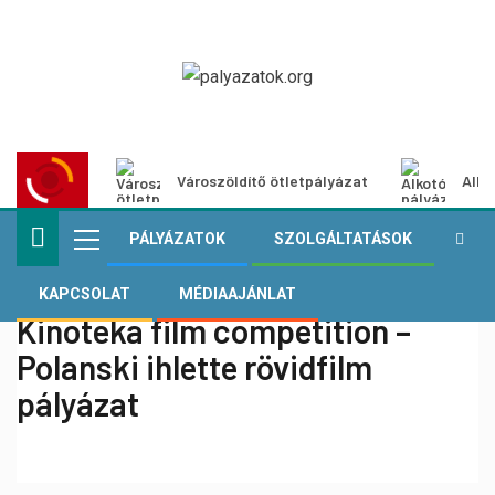
Városzöldítő ötletpályázat
Alko
PÁLYÁZATOK
SZOLGÁLTATÁSOK
KAPCSOLAT
MÉDIAAJÁNLAT
Kinoteka film competition –
Polanski ihlette rövidfilm
pályázat