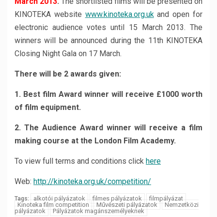
March 2013
.
The shortlisted films will be presented on
KINOTEKA website
www.kinoteka.org.uk
and open for
electronic audience votes until 15 March 2013. The
winners will be announced during the 11th KINOTEKA
Closing Night Gala on 17 March.
There will be 2 awards given:
1. Best film Award winner will receive £1000 worth
of film equipment.
2. The Audience Award winner will receive a film
making course at the London Film Academy.
To view full terms and conditions click
here
Web:
http://kinoteka.org.uk/competition/
alkotói pályázatok
filmes pályázatok
filmpályázat
Tags:
Kinoteka film competition
Művészeti pályázatok
Nemzetközi
pályázatok
Pályázatok magánszemélyeknek