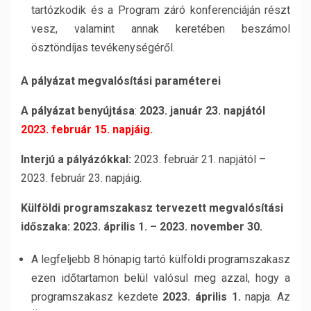
tartózkodik és a Program záró konferenciáján részt
vesz, valamint annak keretében beszámol
ösztöndíjas tevékenységéről.
A pály
ázat megval
ó
sítá
si paraméterei
A pá
ly
ázat benyújtása
:
2023. január 23. napjától
2023. február 15. napjáig.
Interjú a pá
ly
áz
ó
kkal:
2023. február 21. napjától –
2023. február 23. napjáig.
Külf
ö
ldi programszakasz tervezett megval
ó
sítási
időszaka: 2023. április 1. – 2023. november 30.
A legfeljebb 8 hónapig tartó külföldi programszakasz
ezen időtartamon belül valósul meg azzal, hogy a
programszakasz kezdete
2023. április 1.
napja. Az