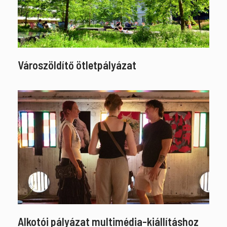
Városzöldítő ötletpályázat
Alkotói pályázat multimédia-kiállításhoz