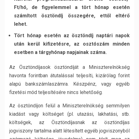
Ft/hó, de figyelemmel a tört hónap esetén
számított ösztöndíj összegére, ettől eltérő
lehet.
Tört hónap esetén az ösztöndíj naptári napok
után kerül kifizetésre, az osztószám minden
esetben a tárgyhónap napjainak száma.
Az Ösztöndíjasok ösztöndíját a Miniszterelnökség
havonta forintban átutalással teljesíti, kizárólag forint
alapú bankszámlaszámra. Készpénz, vagy egyéb
fizetési mód teljesítésére nincs lehetőség.
Az ösztöndíjon felül a Miniszterelnökség semmilyen
kiadást vagy költséget (pl. utazási, lakhatási, stb.
költségek, az Ösztöndíjasnak az ösztöndíjas
jogviszony tartalma alatt létesített egyéb jogviszonyból