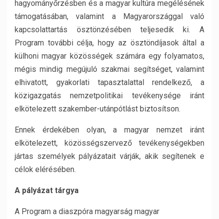
hagyományőrzésben és a magyar kultúra megélésének
támogatásában, valamint a Magyarországgal való
kapcsolattartás ösztönzésében teljesedik ki. A
Program további célja, hogy az ösztöndíjasok által a
külhoni magyar közösségek számára egy folyamatos,
mégis mindig megújuló szakmai segítséget, valamint
elhivatott, gyakorlati tapasztalattal rendelkező, a
közigazgatás nemzetpolitikai tevékenysége iránt
elkötelezett szakember-utánpótlást biztosítson.
Ennek érdekében olyan, a magyar nemzet iránt
elkötelezett, közösségszervező tevékenységekben
jártas személyek pályázatait várják, akik segítenek e
célok elérésében.
A pály
ázat tárgya
A Program a diaszpóra magyarság magyar