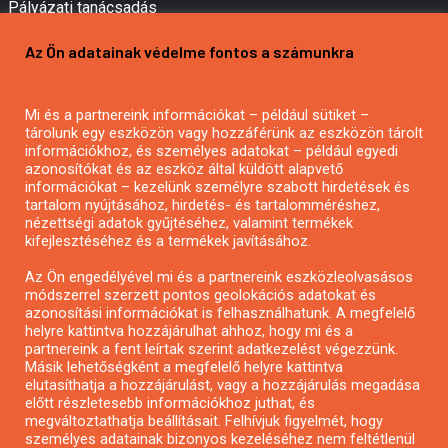
Pályázati tanácsadás
Pályázatírás vállalkozásoknak
Az Ön adatainak védelme fontos a számunkra
Mezőgazdasági pályázatírás
Pályázatírás magánszemélyeknek
Mi és a partnereink információkat – például sütiket –
Pályázatírás civil szervezeteknek
tárolunk egy eszközön vagy hozzáférünk az eszközön tárolt
Pályázatírás önkormányzatoknak
információkhoz, és személyes adatokat – például egyedi
azonosítókat és az eszköz által küldött alapvető
Pályázatfigyelés
információkat – kezelünk személyre szabott hirdetések és
Specifikus pályázatfigyelés vagy hírlevél
tartalom nyújtásához, hirdetés- és tartalomméréshez,
nézettségi adatok gyűjtéséhez, valamint termékek
kifejlesztéséhez és a termékek javításához.
PÁLYÁZATFIGYELŐ
Az Ön engedélyével mi és a partnereink eszközleolvasásos
módszerrel szerzett pontos geolokációs adatokat és
azonosítási információkat is felhasználhatunk. A megfelelő
helyre kattintva hozzájárulhat ahhoz, hogy mi és a
Pályázatok magánszemélyeknek
partnereink a fent leírtak szerint adatkezelést végezzünk.
Pályázatok civil szervezeteknek
Másik lehetőségként a megfelelő helyre kattintva
elutasíthatja a hozzájárulást, vagy a hozzájárulás megadása
Pályázatok vállalkozásoknak
előtt részletesebb információkhoz juthat, és
Önkormányzati pályázatok
megváltoztathatja beállításait. Felhívjuk figyelmét, hogy
személyes adatainak bizonyos kezeléséhez nem feltétlenül
Mezőgazdasági pályázatok