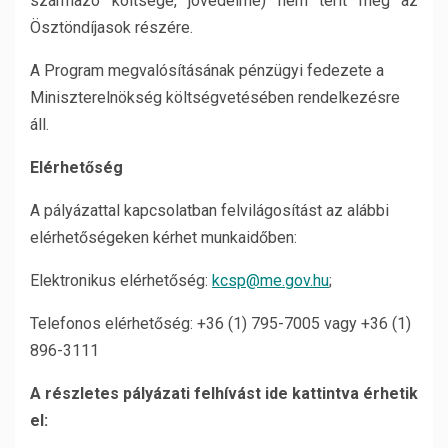
származó költsége, jövedelme) nem térít meg az
Ösztöndíjasok részére.
A Program megvalósításának pénzügyi fedezete a
Miniszterelnökség költségvetésében rendelkezésre
áll.
El
é
rhetős
é
g
A pályázattal kapcsolatban felvilágosítást az alábbi
elérhetőségeken kérhet munkaidőben:
Elektronikus elérhetőség:
kcsp@me.gov.hu
;
Telefonos elérhetőség: +36 (1) 795-7005 vagy +36 (1)
896-3111
A részletes pályázati felhívást ide kattintva érhetik
el: