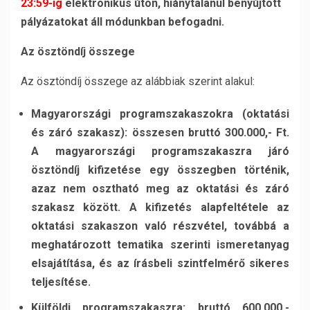
23:59-ig
elektronikus úton, hiánytalanul benyújtott
pályázatokat áll módunkban befogadni.
Az
ö
szt
ö
ndíj
ö
sszege
Az ösztöndíj összege az alábbiak szerint alakul:
Magyarországi programszakaszokra (oktatási
és záró szakasz): összesen bruttó 300.000,- Ft.
A magyarországi programszakaszra járó
ösztöndíj kifizetése egy összegben történik,
azaz nem osztható meg az oktatási és záró
szakasz között. A kifizetés alapfeltétele az
oktatási szakaszon való részvétel, továbbá a
meghatározott tematika szerinti ismeretanyag
elsajátítása, és az írásbeli szintfelmérő sikeres
teljesítése.
Külföldi programszakaszra: bruttó 600.000,-