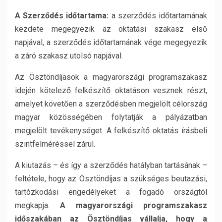
A Szerződ
és id
őtartama:
a szerződés időtartamának
kezdete megegyezik az oktatási szakasz első
napjával, a szerződés időtartamának vége megegyezik
a záró szakasz utolsó napjával.
Az Ösztöndíjasok a magyarországi programszakasz
idején kötelező felkészítő oktatáson vesznek részt,
amelyet követően a szerződésben megjelölt célország
magyar közösségében folytatják a pályázatban
megjelölt tevékenységet. A felkészítő oktatás írásbeli
szintfelméréssel zárul.
A kiutazás – és így a szerződés hatályban tartásának –
feltétele, hogy az Ösztöndíjas a szükséges beutazási,
tartózkodási engedélyeket a fogadó országtól
megkapja.
A magyarországi programszakasz
időszakában az Ösztöndíjas vállalja, hogy a