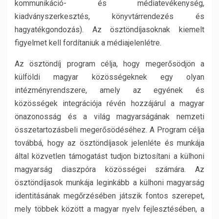
kommunikáció- és médiatevékenység,
kiadványszerkesztés, könyvtárrendezés és
hagyatékgondozás). Az ösztöndíjasoknak kiemelt
figyelmet kell fordítaniuk a médiajelenlétre.
Az ösztöndíj program célja, hogy megerősödjön a
külföldi magyar közösségeknek egy olyan
intézményrendszere, amely az egyének és
közösségek integrációja révén hozzájárul a magyar
önazonosság és a világ magyarságának nemzeti
összetartozásbeli megerősödéséhez. A Program célja
továbbá, hogy az ösztöndíjasok jelenléte és munkája
által közvetlen támogatást tudjon biztosítani a külhoni
magyarság diaszpóra közösségei számára. Az
ösztöndíjasok munkája leginkább a külhoni magyarság
identitásának megőrzésében játszik fontos szerepet,
mely többek között a magyar nyelv fejlesztésében, a