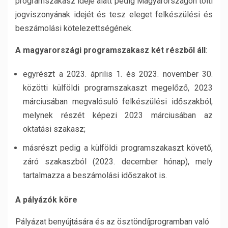
programszakasz ideje alatt pedig Magyarországon tölti
jogviszonyának idejét és tesz eleget felkészülési és
beszámolási kötelezettségének.
A magyarországi programszakasz két részből áll
:
egyrészt a 2023. április 1. és 2023. november 30.
közötti külföldi programszakaszt megelőző, 2023
márciusában megvalósuló felkészülési időszakból,
melynek részét képezi 2023 márciusában az
oktatási szakasz;
másrészt pedig a külföldi programszakaszt követő,
záró szakaszból (2023. december hónap), mely
tartalmazza a beszámolási időszakot is.
A pá
ly
áz
ó
k k
ö
re
Pályázat benyújtására és az ösztöndíjprogramban való