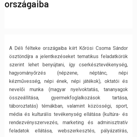
országaiba
A Déli félteke országaiba kiírt Kőrösi Csoma Sándor
ösztöndíjra a jelentkezéseket tematikus feladatkörök
szerint lehet benyújtani, így cserkésztevékenység,
hagyományőrzés (népzene, néptánc, népi
kézművesség, népi ének, népi játékok), oktatói és
nevelői munka (magyar nyelvoktatás, tananyagok
összeállítása, gyermekfoglalkozások tartása,
táboroztatás) témákban, valamint közösségi, sport,
média és kulturális tevékenység ellátása (kultúra- és
rendezvényszervezés, marketing és adminisztratív
feladatok ellátása, webszerkesztés, pályázatírás,