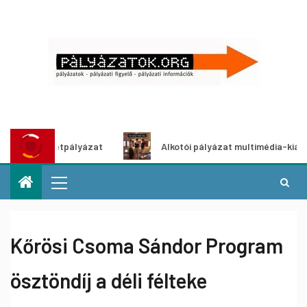
letpályázat
Alkotói pályázat multimédia-kiállításhoz
Kőrösi Csoma Sándor Program
ösztöndíj a déli félteke