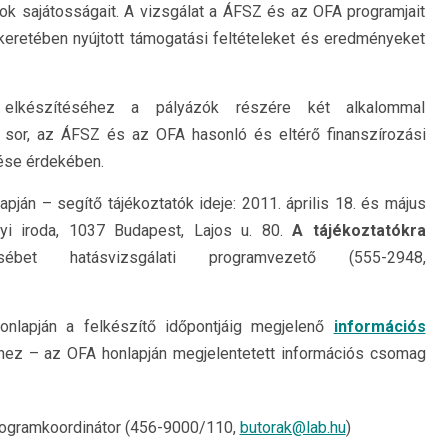
 sajátosságait. A vizsgálat a ÁFSZ és az OFA programjait
eretében nyújtott támogatási feltételeket és eredményeket
k elkészítéséhez a pályázók részére két alkalommal
 sor, az ÁFSZ és az OFA hasonló és eltérő finanszírozási
ése érdekében.
pján – segítő tájékoztatók ideje: 2011. április 18. és május
nyi iroda, 1037 Budapest, Lajos u. 80.
A tájékoztatókra
sébet hatásvizsgálati programvezető (555-2948,
onlapján a felkészítő időpontjáig megjelenő
információs
éhez – az OFA honlapján megjelentetett információs csomag
rogramkoordinátor (456-9000/110,
butorak@lab.hu
)