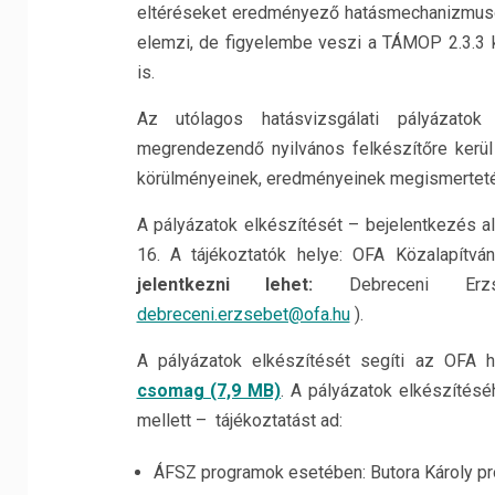
eltéréseket eredményező hatásmechanizmusok
elemzi, de figyelembe veszi a TÁMOP 2.3.3 k
is.
Az utólagos hatásvizsgálati pályázato
megrendezendő nyilvános felkészítőre kerül
körülményeinek, eredményeinek megismertet
A pályázatok elkészítését – bejelentkezés ala
16. A tájékoztatók helye: OFA Közalapítvá
jelentkezni lehet:
Debreceni Erz
debreceni.erzsebet@ofa.hu
).
A pályázatok elkészítését segíti az OFA h
csomag (7,9 MB)
. A pályázatok elkészítés
mellett – tájékoztatást ad:
ÁFSZ programok esetében: Butora Károly p