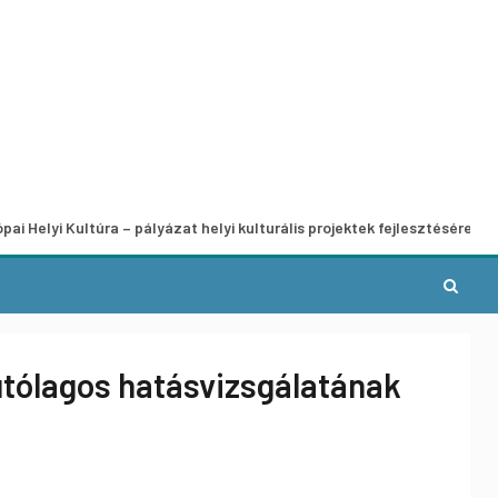
ultúra – pályázat helyi kulturális projektek fejlesztésére
A
tólagos hatásvizsgálatának