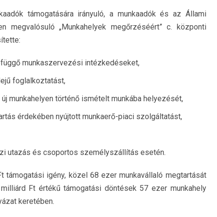
kaadók támogatására irányuló, a munkaadók és az Állami
ben megvalósuló „Munkahelyek megőrzéséért” c. központi
tette:
efüggő munkaszervezési intézkedéseket,
jű foglalkoztatást,
k új munkahelyen történő ismételt munkába helyezését,
rtás érdekében nyújtott munkaerő-piaci szolgáltatást,
zi utazás és csoportos személyszállítás esetén.
t támogatási igény, közel 68 ezer munkavállaló megtartását
 milliárd Ft értékű támogatási döntések 57 ezer munkahely
yázat keretében.