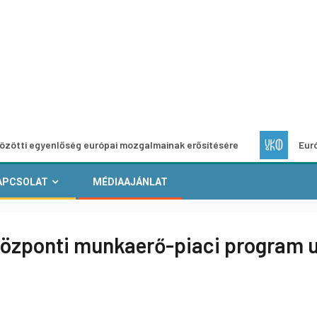
enlőség európai mozgalmainak erősítésére
Európai Helyi K
APCSOLAT
MÉDIAAJÁNLAT
özponti munkaerő-piaci program u