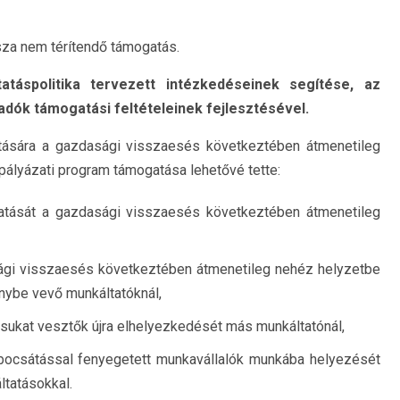
za nem térítendő támogatás.
áspolitika tervezett intézkedéseinek segítése, az
dók támogatási feltételeinek fejlesztésével.
tására a gazdasági visszaesés következtében átmenetileg
 pályázati program támogatása lehetővé tette:
atását a gazdasági visszaesés következtében átmenetileg
sági visszaesés következtében átmenetileg nehéz helyzetbe
nybe vevő munkáltatóknál,
sukat vesztők újra elhelyezkedését más munkáltatónál,
ocsátással fenyegetett munkavállalók munkába helyezését
ltatásokkal.