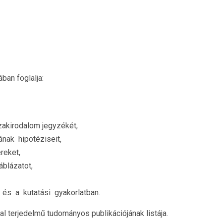
ban foglalja:
zakirodalom jegyzékét,
nak hipotéziseit,
reket,
áblázatot,
n és a kutatási gyakorlatban.
 terjedelmű tudományos publikációjának listája.