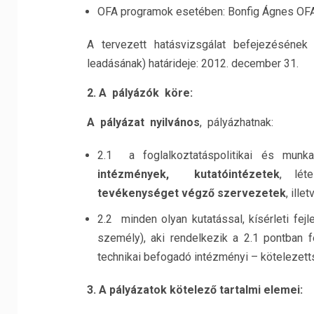
OFA programok esetében: Bonfig Ágnes OFA
A tervezett hatásvizsgálat befejezésének 
leadásának) határideje: 2012. december 31.
2. A pályázók köre:
A pályázat nyilvános
, pályázhatnak:
2.1 a foglalkoztatáspolitikai és mu
intézmények, kutatóintézetek
, lét
tevékenységet végző szervezetek
, illet
2.2 minden olyan kutatással, kísérleti fej
személy), aki rendelkezik a 2.1 pontban 
technikai befogadó intézményi – kötelezetts
3. A pályázatok kötelező tartalmi elemei: