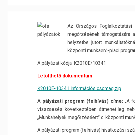
Az Országos Foglalkoztatási Kö
megőrzésének támogatására a
helyzetbe jutott munkáltatók
központi munkaerő-piaci progra
A pályázat kódja: K2010E/10341
Letölthető dokumentum
K2010E-10341 információs csomag.zip
A pályázati program (felhívás) címe:
„A fo
visszaesés következtében átmenetileg nehé
„Munkahelyek megőrzéséért” c. központi munk
A pályázati program (felhívás) hivatkozási s