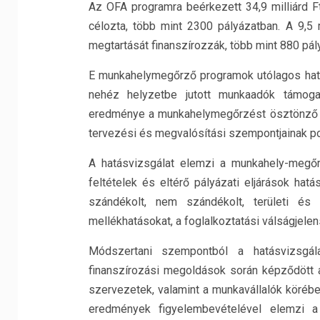
Az OFA programra beérkezett 34,9 milliárd F
célozta, több mint 2300 pályázatban. A 9,5
megtartását finanszírozzák, több mint 880 pál
E munkahelymegőrző programok utólagos hatá
nehéz helyzetbe jutott munkaadók támogatá
eredménye a munkahelymegőrzést ösztönző j
tervezési és megvalósítási szempontjainak po
A hatásvizsgálat elemzi a munkahely-megőrz
feltételek és eltérő pályázati eljárások ha
szándékolt, nem szándékolt, területi és 
mellékhatásokat, a foglalkoztatási válságjele
Módszertani szempontból a hatásvizsgál
finanszírozási megoldások során képződött 
szervezetek, valamint a munkavállalók körébe
eredmények figyelembevételével elemzi a 