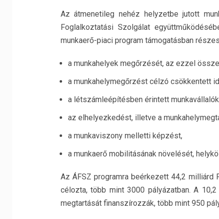
Az átmenetileg nehéz helyzetbe jutott mun
Foglalkoztatási Szolgálat együttműködésé
munkaerő-piaci program támogatásban részesí
a munkahelyek megőrzését, az ezzel össz
a munkahelymegőrzést célzó csökkentett ide
a létszámleépítésben érintett munkavállaló
az elhelyezkedést, illetve a munkahelymegta
a munkaviszony melletti képzést,
a munkaerő mobilitásának növelését, helykö
Az ÁFSZ programra beérkezett 44,2 milliárd F
célozta, több mint 3000 pályázatban. A 10,2
megtartását finanszírozzák, több mint 950 pál