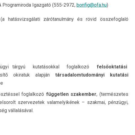
 Programiroda Igazgató (555-2972,
bonfig@ofa.hu
)
(a hatásvizsgálati zárótanulmány és rövid összefoglaló
nkaügyi tárgyú kutatásokkal foglalkozó
felsőoktatási
esítő okiratuk alapján
társadalomtudományi kutatási
ve
lesztéssel foglalkozó
független szakember
, (természetes
felsorolt szervezetek valamelyikének – szakmai, pénzügyi,
ég vállalásával.