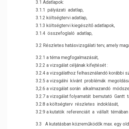
3.1 Adatlapok:
3.1.1 pályázati adatlap,
3.1.2 költségtervi adatlap,
3.1.3 költségtervi kiegészítő adatlapok,
3.1.4 összefoglaló adatlap,
3.2 Részletes hatásvizsgálati terv, amely magá
3.2.1 a téma megfogalmazását,
3.2.2 a vizsgálat céljának kifejtését :
3.2.4 a vizsgálathoz felhasználandó korábbi s
3.2.5 a vizsgálni kívánt problémák megoldásá
3,2.6 a vizsgálat során alkalmazandó módsze
3.2.7 a vizsgálat folyamatát bemutató Gantt t
3.2.8 a költségterv részletes indoklását,
3.2.9 a kutatók referenciáit a vállalt témába
3.3 A kutatásban közreműködők max. egy oldal