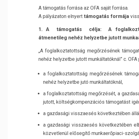
A támogatás forrása az OFA saját forrása.
A pályázaton elnyert
támogatás formája
viss
1. A támogatás célja: A foglalkoztat
átmenetileg nehéz helyzetbe jutott munkaa
„A foglalkoztatottság megőrzésének támoga
nehéz helyzetbe jutott munkáltatóknál” c. OFA
a foglalkoztatottság megőrzésének támog
nehéz helyzetbe jutó munkáltatóknál,
a foglalkoztatottság megőrzését, a gazda
jutott, költségkompenzációs támogatást igé
a gazdasági visszaesés következtében állá
a gazdasági visszaesés következtében elb
közvetlenül elősegítő munkaerőpiaci-szolgá