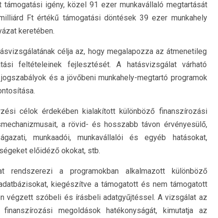
t támogatási igény, közel 91 ezer munkavállaló megtartását
 milliárd Ft értékű támogatási döntések 39 ezer munkahely
yázat keretében.
svizsgálatának célja az, hogy megalapozza az átmenetileg
si feltételeinek fejlesztését. A hatásvizsgálat várható
ogszabályok és a jövőbeni munkahely-megtartó programok
ntosítása.
ési célok érdekében kialakított különböző finanszírozási
tásmechanizmusait, a rövid- és hosszabb távon érvényesülő,
ágazati, munkaadói, munkavállalói és egyéb hatásokat,
nségeket előidéző okokat, stb.
at rendszerezi a programokban alkalmazott különböző
adatbázisokat, kiegészítve a támogatott és nem támogatott
n végzett szóbeli és írásbeli adatgyűjtéssel. A vizsgálat az
finanszírozási megoldások hatékonyságát, kimutatja az