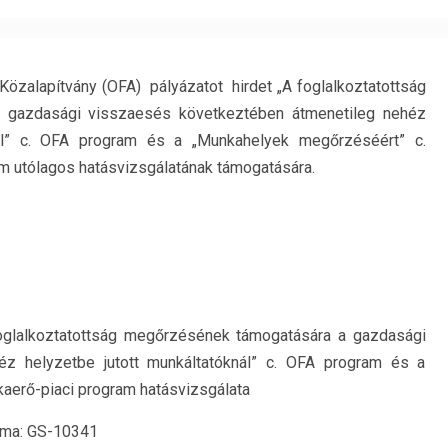
zalapítvány (OFA) pályázatot hirdet „A foglalkoztatottság
 gazdasági visszaesés következtében átmenetileg nehéz
nál” c. OFA program és a „Munkahelyek megőrzéséért” c.
m utólagos hatásvizsgálatának támogatására.
glalkoztatottság megőrzésének támogatására a gazdasági
z helyzetbe jutott munkáltatóknál” c. OFA program és a
aerő-piaci program hatásvizsgálata
záma: GS-10341