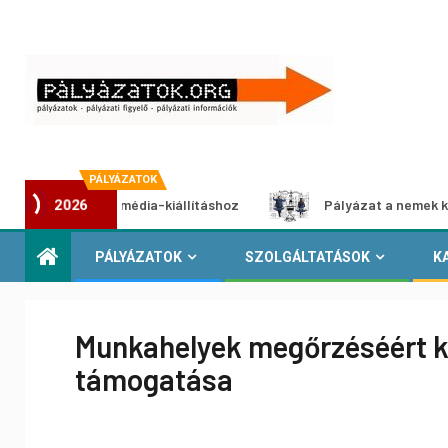
PÁLYÁZATOK
zat multimédia-kiállításhoz
Pályázat a nemek közötti egy
2026
PÁLYÁZATOK
SZOLGÁLTATÁSOK
K
Munkahelyek megőrzéséért k
támogatása