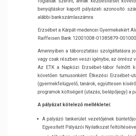
foglaltak szerint, annak kézbesítését köv
benyújtáskor kapott pályázati azonosító szá
alábbi bankszámlaszámra:
Erzsébet a Kárpát-medencei Gyermekekért Al
Raiffeisen Bank 12001008-01385879-00100
Amennyiben a táboroztatási szolgáltatásra j
vagy csak részben veszi igénybe, az önrész v
Az ETK a Napközi Erzsébet-tábor felnőtt kí
követően turnusonként Étkezési Erzsébet-utal
(gyermekfelügyelő, tanárok, együttesen kísér
programok költségeit (utazás, belépőjegy) a p
A pályázat kötelező mellékletei:
A pályázó tankerület vezetőjének büntetőjo
Egyesített Pályázói Nyilatkozat feltöltéséve