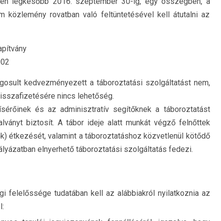
etően legkésőbb 2016. szeptember 30-ig, egy összegben, a
m közlemény rovatban való feltüntetésével kell átutalni az
apítvány
002
ogosult kedvezményezett a táboroztatási szolgáltatást nem,
isszafizetésére nincs lehetőség.
sérőinek és az adminisztratív segítőknek a táboroztatást
ványt biztosít. A tábor ideje alatt munkát végző felnőttek
ők) étkezését, valamint a táboroztatáshoz közvetlenül kötődő
ályázatban elnyerhető táboroztatási szolgáltatás fedezi.
gi felelőssége tudatában kell az alábbiakról nyilatkoznia az
l: