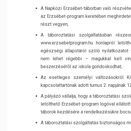
A Napközi Erzsébet-táborban való részvéte
az Erzsébet-program keretében meghirdetett
részt vegyen;
A táboroztatási szolgáltatásban része
www.erzsebetprogram.hu honlapról letölth
egészségi állapotáról szóló nyilatkozat
nem lehet régebbi – magukkal kell vin
beszerzéséről az iskola gondoskodhat;
Az esetleges személyi változásokról Kieg
kapcsolattartónak adott turnus 2. napjának 12
A pályázó vállalja, hogy a táboroztatási sz
letölthető Erzsébet-program logóval ellátot
táborok kezdésére a rendelkezésükre bocsá
A táboroztatási szolgáltatás biztonságos m