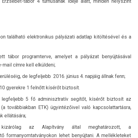
rzsébet-tábor 4 turnusának ideje alatt, minden helyszínt
 található elektronikus pályázati adatlap kitöltésével és a
tt tábor programterve, amelyet a pályázat benyújtásával
ail címre kell elküldeni;
rüléséig, de legfeljebb 2016. június 4. napjáig állnak fenn;
0 gyerekre 1 felnőtt kísérőt biztosít.
legfeljebb 5 fő adminisztratív segítőt, kísérőt biztosít az
(a továbbiakban ETK) ügyintézőivel való kapcsolattartásra,
k ellátására;
kizárólag az Alapítvány által meghatározott, a
tő formanyomtatványokon lehet benyújtani. A mellékleteket