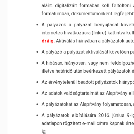
aláírt, digitalizált formában kell feltölt
formátumban, dokumentumonként legfeljeb
A pályázók a pályázat benyújtását követő
internetes hivatkozásra (linkre) kattintva kel
óráig.
Aktiválás hiányában a pályázatok auto
A pályázó a pályázat aktiválását követően p
A hibásan, hiányosan, vagy nem feldolgozhat
illetve határidő után beérkezett pályázatok
Az érvénytelenül beadott pályázatok hiánypót
Az adatok valóságtartalmát az Alapítvány ell
A pályázatokat az Alapítvány folyamatosan, a
A pályázatok elbírálására 2016. június 9-i
adatlapon rögzített e-mail címre kapnak ért
ig;