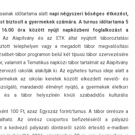
sainak időtartama alatt
napi négyszeri bőséges étkezést,
ást biztosít a gyermekek számára.
A turnus időtartama 5
 16.00 óra között nyújt napközbeni foglalkozást a
Az Alapítvány és az ETK által nyújtott táboroztatási
asztott telephelyen vagy a megadott tábor megvalósítási
zsébet-tábor programon belül két típusú tábor szervezésére
, valamint a Tematikus napközi tábor tartalmát az Alapítvány
ervező iskolák alakítják ki. Az egyhetes turnus ideje alatt a
yermekek az iskolai keretek között elkezdett nevelő- és
 szolgáló, maradandó élményt nyújtó, a gyermekek életkori
, és a tábor helyszínén kívüli szabadidős kulturális
ént 100 Ft, azaz Egyszáz forint/turnus. A tábor önrésze a
lalható. Az önrész csoportos befizetéséről a pályázó
t a kedvező pályázati döntésről szóló értesítő e-mailben