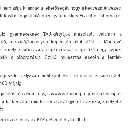
l nem zárja ki annak a lehetőségét, hogy a kedvezményezett
 további egy, általános vagy tematikus Erzsébet-táborban is
sülő gyermekeknek TAJ-kártyájuk másolatát, valamint a
ető, a szülő/törvényes képviselő által aláírt, a táborozó
ot – amely a táborozás megkezdését megelőző négy napnál
niük a táborozásra. Szülői mulasztás esetén a fentiek
észítő pályázati adatlapot kell kitöltenie a tankerületi
.00 órájáig.
olgáltatás részeként egy, a www.erzsebetprogram.hu honlapról
t pólót készíttet minden résztvevő gyerek számára, amelyet a
t;
egkezdéséhez az ETK előleget biztosíthat.