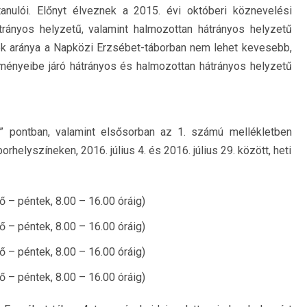
tanulói. Előnyt élveznek a 2015. évi októberi köznevelési
átrányos helyzetű, valamint halmozottan hátrányos helyzetű
k aránya a Napközi Erzsébet-táborban nem lehet kevesebb,
zményeibe járó hátrányos és halmozottan hátrányos helyzetű
” pontban, valamint elsősorban az 1. számú mellékletben
orhelyszíneken, 2016. július 4. és 2016. július 29. között, heti
tfő – péntek, 8.00 – 16.00 óráig)
tfő – péntek, 8.00 – 16.00 óráig)
tfő – péntek, 8.00 – 16.00 óráig)
tfő – péntek, 8.00 – 16.00 óráig)