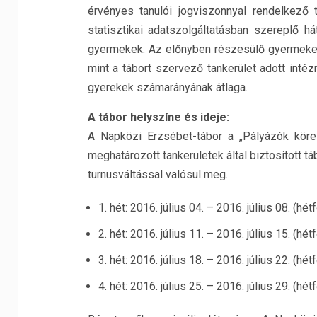
érvényes tanulói jogviszonnyal rendelkező 
statisztikai adatszolgáltatásban szereplő h
gyermekek. Az előnyben részesülő gyermeke
mint a tábort szervező tankerület adott inté
gyerekek számarányának átlaga.
A tábor helyszíne és ideje:
A Napközi Erzsébet-tábor a „Pályázók köre
meghatározott tankerületek által biztosított táb
turnusváltással valósul meg.
1. hét: 2016. július 04. – 2016. július 08. (hé
2. hét: 2016. július 11. – 2016. július 15. (hé
3. hét: 2016. július 18. – 2016. július 22. (hé
4. hét: 2016. július 25. – 2016. július 29. (hé