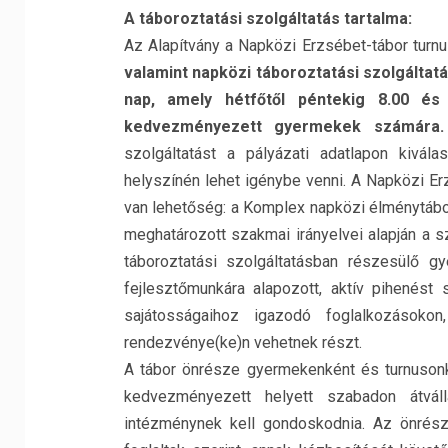
A táboroztatási szolgáltatás tartalma:
Az Alapítvány a Napközi Erzsébet-tábor turnu
valamint napközi táboroztatási szolgáltat
nap, amely hétfőtől péntekig 8.00 és
kedvezményezett gyermekek számára.
szolgáltatást a pályázati adatlapon kivál
helyszínén lehet igénybe venni. A Napközi Er
van lehetőség: a Komplex napközi élménytábor
meghatározott szakmai irányelvei alapján a sz
táboroztatási szolgáltatásban részesülő g
fejlesztőmunkára alapozott, aktív pihenést
sajátosságaihoz igazodó foglalkozásokon
rendezvénye(ke)n vehetnek részt.
A tábor önrésze gyermekenként és turnusonk
kedvezményezett helyett szabadon átvál
intézménynek kell gondoskodnia. Az önrész