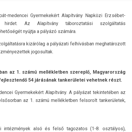
pát-medencei Gyermekekért Alapítvány Napközi Erzsébet-
 hirdet. Az Alapítvány táboroztatási szolgáltatás
hetőségét nyújtja a pályázó számára.
zolgáltatásra kizárólag a pályázati felhívásban meghatározott
ezményezettek jogosultak.
ban az 1. számú mellékletben szereplő, Magyarország
fejlesztendő 54 járásának tankerületei vehetnek részt.
dencei Gyermekekért Alapítvány. A pályázat tekintetében az
lsősorban az 1. számú mellékletben felsorolt tankerületek,
si intézmények alsó és felső tagozatos (1-8. osztályos),