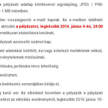
eni a pályázati adatlap kitöltésével egyidejűleg, JPEG / PNG
b 1 MB méretben;
en visszaigazoló e-mailt kapnak. Az e-mailben található
l aktiválni
a pályázatot, legkésőbb 2016. június 4-én, 24:00
matikusan elutasításra kerülnek;
ályázati azonosító számot kap;
ó adatokkal kitöltött, és/vagy kötelező mellékletek nélküli,
 érvénytelennek minősülnek;
lására, javítására nincs lehetőség;
enőrizheti;
 beérkezés sorrendjében bírálja el;
g kerül sor. Az elbírálást követően a pályázók a pályázati
esítést az elbírálás eredményéről, legkésőbb 2016. június 10-