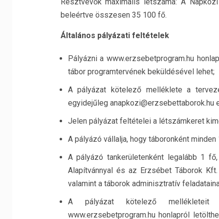
Résztvevők maximális létszáma: A Napközi E
beleértve összesen 35 100 fő.
Általános pályázati feltételek
Pályázni a www.erzsebetprogram.hu honlapon
tábor programtervének beküldésével lehet;
A pályázat kötelező melléklete a terveze
egyidejűleg anapkozi@erzsebettaborok.hu e-m
Jelen pályázat feltételei a létszámkeret kime
A pályázó vállalja, hogy táboronként minden 1
A pályázó tankerületenként legalább 1 fő, 
Alapítvánnyal és az Erzsébet Táborok Kft. 
valamint a táborok adminisztratív feladataina
A pályázat kötelező mellékleteit 
www.erzsebetprogram.hu honlapról letölthe