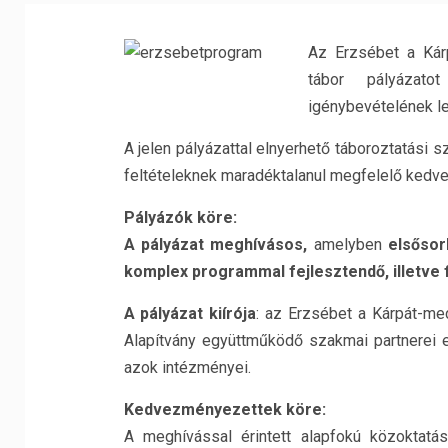
Az Erzsébet a Kár
tábor pályázatot
igénybevételének le
A jelen pályázattal elnyerhető táboroztatási s
feltételeknek maradéktalanul megfelelő kedv
Pályázók köre:
A pályázat meghívásos,
amelyben
elsősor
komplex programmal fejlesztendő, illetve 
A pályázat kiírója
: az Erzsébet a Kárpát-me
Alapítvány együttműködő szakmai partnerei e
azok intézményei.
Kedvezményezettek köre:
A meghívással érintett alapfokú közoktatá