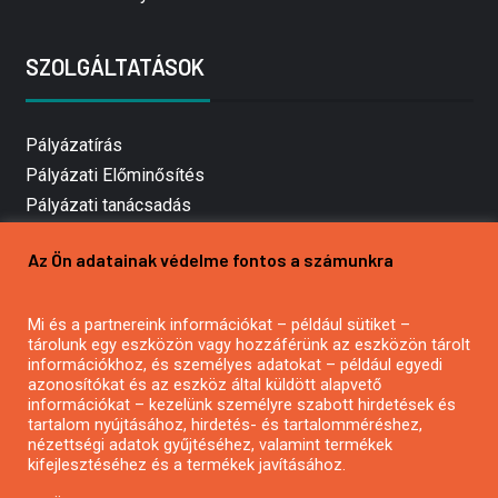
SZOLGÁLTATÁSOK
Pályázatírás
Pályázati Előminősítés
Pályázati tanácsadás
Pályázatírás vállalkozásoknak
Az Ön adatainak védelme fontos a számunkra
Mezőgazdasági pályázatírás
Pályázatírás magánszemélyeknek
Mi és a partnereink információkat – például sütiket –
Pályázatírás civil szervezeteknek
tárolunk egy eszközön vagy hozzáférünk az eszközön tárolt
Pályázatírás önkormányzatoknak
információkhoz, és személyes adatokat – például egyedi
azonosítókat és az eszköz által küldött alapvető
Pályázatfigyelés
információkat – kezelünk személyre szabott hirdetések és
Specifikus pályázatfigyelés vagy hírlevél
tartalom nyújtásához, hirdetés- és tartalomméréshez,
nézettségi adatok gyűjtéséhez, valamint termékek
kifejlesztéséhez és a termékek javításához.
PÁLYÁZATFIGYELŐ