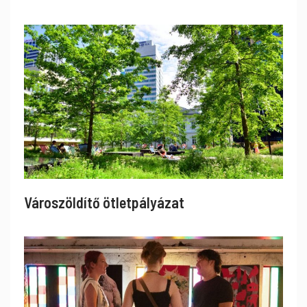
Városzöldítő ötletpályázat