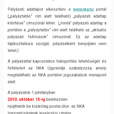
Pályázati adatlapot elkészíteni a
www.nka.hu
portál
(„pályáztatás” cím alatt található) „pályázati adatlap
kitöltése” címszónál lehet. („minta” pályázati adatlap a
portálon a „pályáztatás” cím alatt található az „aktuális
pályázati felhívások” címszónál. Ez az adatlap
tájékoztatásra szolgál, pályázatként benyújtani nem
lehet.)
A pályázattal kapcsolatos hiánypótlás lehetőségét és
feltételeit az NKA Ügyrendje szabályozza, amely
megtalálható az NKA portálon jogszabályok menüpont
alatt.
A pályázatok 1 példányban
2010. október 15-ig
beérkezően
nyújthatók be kizárólag postai úton az NKA
Igazgatóságának levelezési címére.