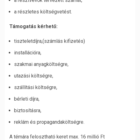
a résztvevők tervezett számát,
a részletes költségvetést.
Támogatás kérhető:
tiszteletdíjra,(számlás kifizetés)
installációra,
szakmai anyagköltségre,
utazási költségre,
szállítási költségre,
bérleti díjra,
biztosításra,
reklám és propagandaköltségre.
A témára felosztható keret max. 16 millió Ft