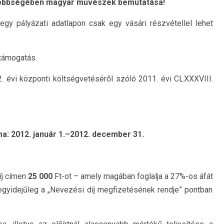
n többségében magyar művészek bemutatása!
egy pályázati adatlapon csak egy vásári részvétellel lehet
támogatás.
 évi központi költségvetéséről szóló 2011. évi CLXXXVIII.
ma: 2012. január 1.–2012. december 31.
íj címen
25 000
Ft-ot – amely magában foglalja a 27%-os áfát
 egyidejűleg a „Nevezési díj megfizetésének rendje” pontban