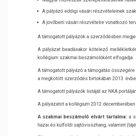
A pályázó eddigi vásári részvételeinek sza
A jövőbeni vásári részvételre vonatkozó te
A támogatott pályázók a szerződésben megjelö
A pályázat beadásakor kötelező mellékletké
kollégium szakmai beszámolóként elfogadja.
A támogatott pályázó a támogatás összegére 
a megkötött szerződés birtokában 2013. évbe
A támogatott pályázók listáját az NKA portáljá
A pályázatot a kollégium 2012 decemberében bí
A szakmai beszámoló elvárt tartalma:
a s
hazai és külföldi sajtóvisszhang, valamint (tájé