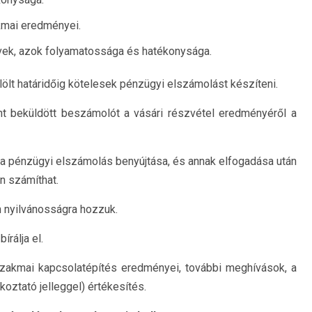
kmai eredményei.
rvek, azok folyamatossága és hatékonysága.
lt határidőig kötelesek pénzügyi elszámolást készíteni.
nt beküldött beszámolót a vásári részvétel eredményéről a
a pénzügyi elszámolás benyújtása, és annak elfogadása után
n számíthat.
n nyilvánosságra hozzuk.
rálja el.
zakmai kapcsolatépítés eredményei, további meghívások, a
koztató jelleggel) értékesítés.