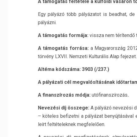
A támogatás feltétele a külföldi vásáro
Egy pályázó több pályázatot is beadhat, de 
pályázni.
A támogatás formája:
vissza nem térítendő 
A támogatás forrása:
a Magyarország 2012.
törvény LXVII. Nemzeti Kulturális Alap fejezet.
Altéma kódszáma: 3903 (/237.)
A pályázati cél megvalósításának időtarta
A finanszírozás módja:
utófinanszírozás
.
Nevezési díj összege:
A pályázó nevezési d
– köteles befizetni a pályázat benyújtásával
leírt feltételeknek megfelelően.