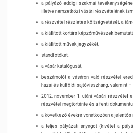
a pályázó eddigi szakmai tevékenységének r
illetve nemzetközi vásári részvételének ism
a részvétel részletes költségvetését, a tá
a kiállított kortárs képzőművészek bemutat
a kiállított művek jegyzékét,
standfotókat,
a vásár katalógusát,
beszámolót a vásáron való részvétel ered
hazai és külföldi sajtóvisszhang, valamint – 
2012. november 1. utáni vásári részvétel 
részvétel megtörténte és a fenti dokumentu
a következő évekre vonatkozóan a jelentős 
a teljes pályázati anyagot (kivétel a pály