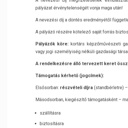
A nevezési díj megfizetésének elmulasztása
pályázat érvénytelenségét vonja maga után!
A nevezési díj a döntés eredményétől függetle
A pályázó részére kötelező saját forrás biztosí
Pályázók köre:
kortárs képzőművészeti ga
vagy jogi személyiség nélküli gazdasági társa
A rendelkezésre álló tervezett keret öss
Támogatás kérhető (jogcímek):
Elsősorban:
részvételi díjra
(standbérletre) 
Másodsorban, kiegészítő támogatásként – max
szállításra
biztosításra