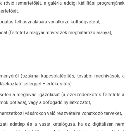
övid ismertetőjét, a galéria eddigi kiállítási programjának
ertetőjét,
mogatás felhasználására vonatkozó költségvetést,
ását (feltétel a magyar művészek meghatározó aránya),
ményéről (szakmai kapcsolatépítés, további meghívások, a
tájékoztató jelleggel – értékesítés)
esetén a meghívás igazolását (a szerződéskötés feltétele a
mok pótlása), vagy a befogadó nyilatkozatot,
nemzetközi vásárokon való részvételre vonatkozó terveket,
ázati adatlap és a vásár katalógusa, ha az digitálisan nem