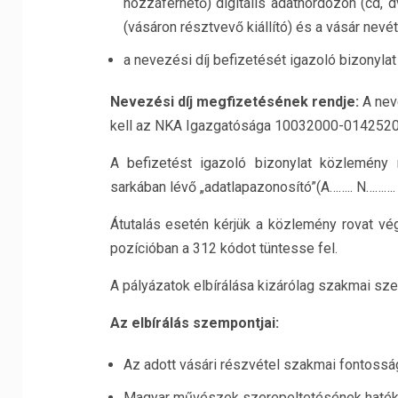
hozzáférhető) digitális adathordozón (cd, d
(vásáron résztvevő kiállító) és a vásár nevé
a nevezési díj befizetését igazoló bizonylat
Nevezési díj megfizetésének rendje:
A neve
kell az NKA Igazgatósága 10032000-01425200
A befizetést igazoló bizonylat közlemény r
sarkában lévő „adatlapazonosító”(A…….. N……….
Átutalás esetén kérjük a közlemény rovat vég
pozícióban a 312 kódot tüntesse fel.
A pályázatok elbírálása kizárólag szakmai sz
Az elbírálás szempontjai:
Az adott vásári részvétel szakmai fontosság
Magyar művészek szerepeltetésének haték