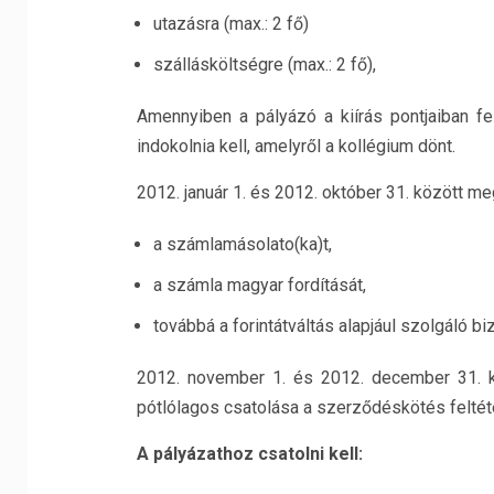
utazásra (max.: 2 fő)
szállásköltségre (max.: 2 fő),
Amennyiben a pályázó a kiírás pontjaiban fel
indokolnia kell, amelyről a kollégium dönt.
2012. január 1. és 2012. október 31. között me
a számlamásolato(ka)t,
a számla magyar fordítását,
továbbá a forintátváltás alapjául szolgáló bi
2012. november 1. és 2012. december 31. k
pótlólagos csatolása a szerződéskötés feltét
A pályázathoz csatolni kell: