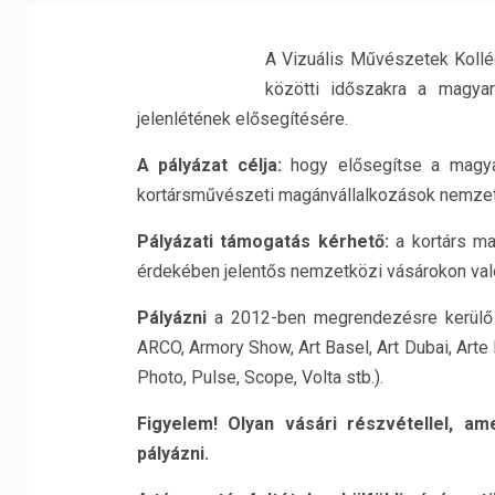
A Vizuális Művészetek Kollé
közötti időszakra a magya
jelenlétének elősegítésére.
A pályázat célja:
hogy elősegítse a magya
kortársművészeti magánvállalkozások nemzetk
Pályázati támogatás kérhető:
a kortárs ma
érdekében jelentős nemzetközi vásárokon való
Pályázni
a 2012-ben megrendezésre kerülő je
ARCO, Armory Show, Art Basel, Art Dubai, Arte F
Photo, Pulse, Scope, Volta stb.).
Figyelem! Olyan vásári részvétellel, a
pályázni.