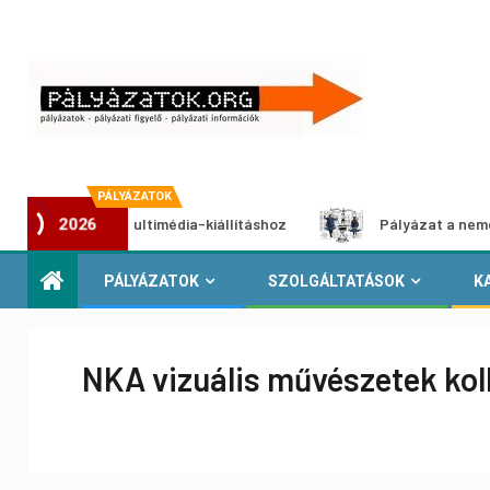
PÁLYÁZATOK
lyázat multimédia-kiállításhoz
Pályázat a nemek közötti 
2026
PÁLYÁZATOK
SZOLGÁLTATÁSOK
K
NKA vizuális művészetek kol