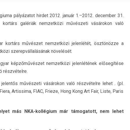
giuma pályázatot hirdet 2012. január 1.–2012. december 31.
r kortárs galériák nemzetközi művészeti vásárokon való
r kortárs művészet nemzetközi jelenlétét, ösztönözze a
özi szerepvállalásának növelését.
gyar képzőművészet nemzetközi jelenlétének elősegítése
 részvételre.
lentős művészeti vásárokon való részvételre lehet . (pl.
iera, Artissima, FIAC, Frieze, Hong Kong Art Fair, Liste, Paris
melyet más NKA-kollégium már támogatott, nem lehet