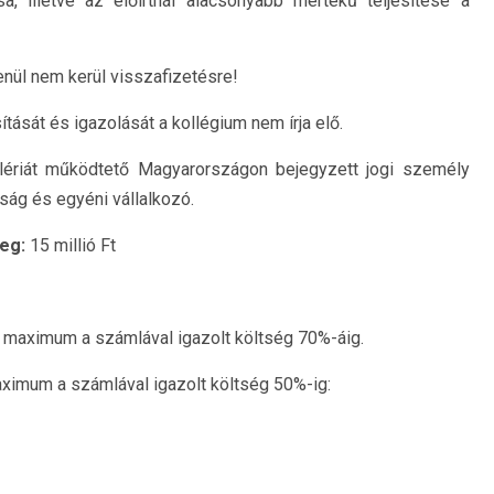
, illetve az előírtnál alacsonyabb mértékű teljesítése a
nül nem kerül visszafizetésre!
tását és igazolását a kollégium nem írja elő.
lériát működtető Magyarországon bejegyzett jogi személy
ság és egyéni vállalkozó.
zeg:
15 millió Ft
– maximum a számlával igazolt költség 70%-áig.
imum a számlával igazolt költség 50%-ig: