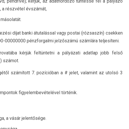
vd, pendrive); kérjük, az adathordozó tüntesse fel a pályázó
t, a részvétel évszámát,
 másolatát.
zési díjat banki átutalással vagy postai (rózsaszín) csekken
-00000000 pénzforgalmi jelzőszámú számlára teljesíteni.
ovatába kérjük feltüntetni a pályázati adatlap jobb felső
 ) számot.
étől számított 7. pozícióban a # jelet, valamint az utolsó 3
empontok figyelembevételével történik.
a, a vásár jelentősége.
onysága.