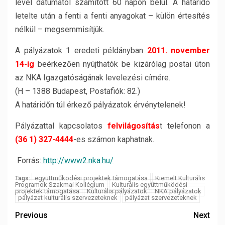
levél dátumától számított 60 napon belül. A határidő
letelte után a fenti a fenti anyagokat – külön értesítés
nélkül – megsemmisítjük.
A pályázatok 1 eredeti példányban
2011. november
14-ig
beérkezően nyújthatók be kizárólag postai úton
az NKA Igazgatóságának levelezési címére.
(H – 1388 Budapest, Postafiók: 82.)
A határidőn túl érkező pályázatok érvénytelenek!
Pályázattal kapcsolatos
felvilágosítás
t telefonon a
(36 1) 327-4444
-es számon kaphatnak.
Forrás:
http://www2.nka.hu/
együttműködési projektek támogatása
Kiemelt Kulturális
Tags:
Programok Szakmai Kollégium
Kulturális együttműködési
projektek támogatása
Kulturális pályázatok
NKA pályázatok
pályázat kulturális szervezeteknek
pályázat szervezeteknek
Previous
Next