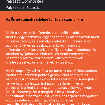
Pályázati Előminősítés
Pályázati tanácsadás
Pályázatírás vállalkozásoknak
Az Ön adatainak védelme fontos a számunkra
Mezőgazdasági pályázatírás
Pályázatírás magánszemélyeknek
Mi és a partnereink információkat – például sütiket –
Pályázatírás civil szervezeteknek
tárolunk egy eszközön vagy hozzáférünk az eszközön tárolt
Pályázatírás önkormányzatoknak
információkhoz, és személyes adatokat – például egyedi
azonosítókat és az eszköz által küldött alapvető
Pályázatfigyelés
információkat – kezelünk személyre szabott hirdetések és
Specifikus pályázatfigyelés vagy hírlevél
tartalom nyújtásához, hirdetés- és tartalomméréshez,
nézettségi adatok gyűjtéséhez, valamint termékek
kifejlesztéséhez és a termékek javításához.
PÁLYÁZATFIGYELŐ
Az Ön engedélyével mi és a partnereink eszközleolvasásos
módszerrel szerzett pontos geolokációs adatokat és
azonosítási információkat is felhasználhatunk. A megfelelő
helyre kattintva hozzájárulhat ahhoz, hogy mi és a
Pályázatok magánszemélyeknek
partnereink a fent leírtak szerint adatkezelést végezzünk.
Pályázatok civil szervezeteknek
Másik lehetőségként a megfelelő helyre kattintva
elutasíthatja a hozzájárulást, vagy a hozzájárulás megadása
Pályázatok vállalkozásoknak
előtt részletesebb információkhoz juthat, és
Önkormányzati pályázatok
megváltoztathatja beállításait. Felhívjuk figyelmét, hogy