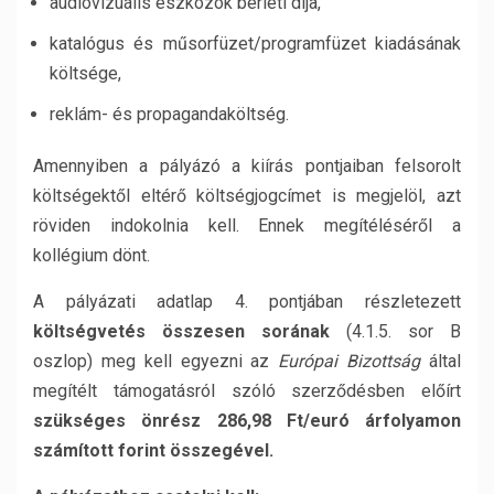
audiovizuális eszközök bérleti díja,
katalógus és műsorfüzet/programfüzet kiadásának
költsége,
reklám- és propagandaköltség.
Amennyiben a pályázó a kiírás pontjaiban felsorolt
költségektől eltérő költségjogcímet is megjelöl, azt
röviden indokolnia kell. Ennek megítéléséről a
kollégium dönt.
A pályázati adatlap 4. pontjában részletezett
költségvetés összesen sorának
(4.1.5. sor B
oszlop) meg kell egyezni az
Európai Bizottság
által
megítélt támogatásról szóló szerződésben előírt
szükséges önrész
286,98 Ft/euró árfolyamon
számított forint összegével.