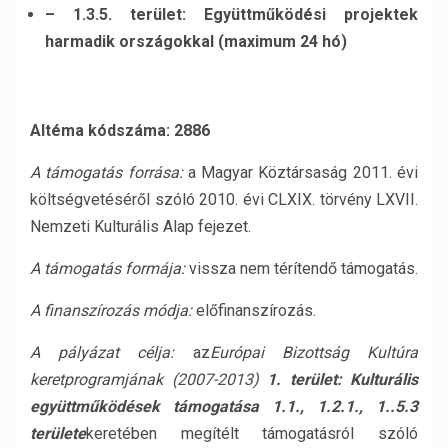
– 1.3.5. terület: Együttműködési projektek
harmadik országokkal (maximum 24 hó)
Altéma kódszáma: 2886
A támogatás forrása:
a Magyar Köztársaság 2011. évi
költségvetéséről szóló 2010. évi CLXIX. törvény LXVII.
Nemzeti Kulturális Alap fejezet.
A támogatás formája:
vissza nem térítendő támogatás.
A finanszírozás módja:
előfinanszírozás.
A pályázat célja:
az
Európai Bizottság Kultúra
keretprogramjának (2007-2013)
1. terület:
Kulturális
együttműködések támogatása 1.1., 1.2.1., 1..5.3
területe
keretében megítélt támogatásról szóló