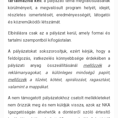
tartalmaznia kell:
a pályázati téma megvalósulásának
körülményeit, a megvalósult program helyét, idejét,
részletes ismertetését, eredményességét, látogatói
és közreműködői létszámát.
Elbírálásra csak az a pályázat kerül, amely formai és
tartalmi szempontból kifogástalan.
A pályázatokat sokszorosítjuk, ezért kérjük, hogy a
feldolgozás, iratkezelés könnyebbsége érdekében a
pályázati anyag összeállításánál
mellőzzék
a
reklámanyagokat, a különleges minőségű papírt,
mellőzzék
a tűzést, kötést, spirálozást, ragasztást,
valamint a mappákat.
A nem támogatott pályázatokhoz csatolt mellékleteket
nem őrizzük meg és nem küldjük vissza, azok az NKA
Igazgatóságán átvehetők a döntésről szóló értesítő