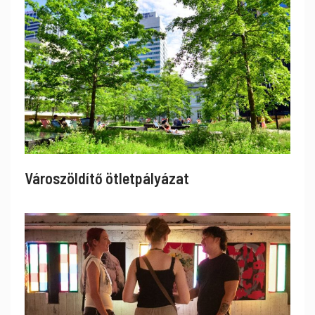
Városzöldítő ötletpályázat