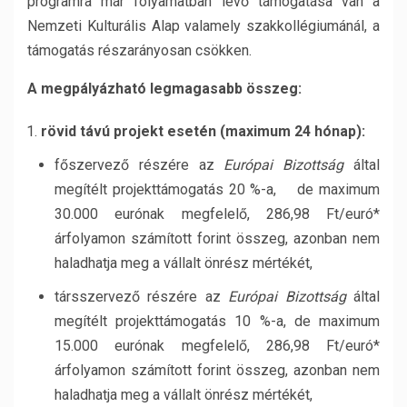
programra már folyamatban lévő támogatása van a
Nemzeti Kulturális Alap valamely szakkollégiumánál, a
támogatás részarányosan csökken.
A megpályázható legmagasabb összeg:
rövid távú projekt esetén (maximum 24 hónap):
főszervező részére az
Európai Bizottság
által
megítélt projekttámogatás 20 %-a, de maximum
30.000 eurónak megfelelő, 286,98 Ft/euró*
árfolyamon számított forint összeg, azonban nem
haladhatja meg a vállalt önrész mértékét,
társszervező részére az
Európai Bizottság
által
megítélt projekttámogatás 10 %-a, de maximum
15.000 eurónak megfelelő, 286,98 Ft/euró*
árfolyamon számított forint összeg, azonban nem
haladhatja meg a vállalt önrész mértékét,