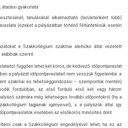
 átadási gyakorlata
esztésénél, tanulásánál alkalmazható (területenként több)
vaslata (ezeket a pályázatban történő féltüntetésük esetén
zatokat a Szakkollégium szakmai alelnöke által vezetett
 alábbiak szerint.
slataitól függően lehet két körös, de kedvező időpontjavaslat
ben a pályázat időpontjavaslatait nem vesszük figyelembe: a
főként szakmai és tehetséggondozási – szempontok mentén)
sodik fordulóban, az első forduló első két vagy három
pályázó számára még lehetséges további időpontokról (ha a
kollégium tagjainak igényeivel), s a pályázók által így
időpontjavaslatok esetében az elsőkörös minősítés dönt.
 eltérni csak a Szakkollégium engedélyével lehet, ha ez az