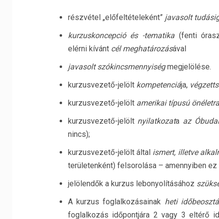
részvétel „előfeltételeként”
javasolt tudás
kurzuskoncepció és -tematika
(fenti óra
elérni kívánt
cél meghatározás
ával
javasolt szókincsmennyiség
megjelölése.
kurzusvezető-jelölt
kompetenciá
ja,
végzett
kurzusvezető-jelölt
amerikai típusú önéletra
kurzusvezető-jelölt
nyilatkozat
a
az Óbudai
nincs);
kurzusvezető-jelölt által
ismert, illetve al
területenként) felsorolása – amennyiben ez 
jelölendők a kurzus lebonyolításához
szüksé
A kurzus foglalkozásainak
heti időbeoszt
foglalkozás időpontjára 2 vagy 3 eltérő i