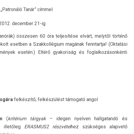
 „Patronáló Tanár” címmel
2012. december 21-ig
nórák) összesen 60 óra teljesítése elvárt, melytől történő
okolt esetben a Szakkollégium magának fenntartja! (Oktatási
mények esetén.) Eltérő gyakoriság és foglalkozásonkénti
zsgára
felkészítő, felkészülést támogató angol
yam
(
kritérium tárgyak
– idegen nyelven hallgatandó és
z illetőleg
ERASMUS
2
részvétel
hez szükséges alapvető