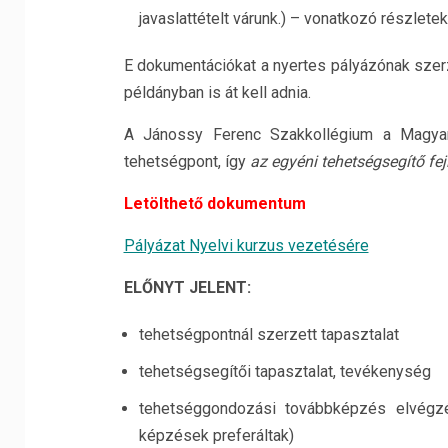
javaslattételt várunk.) – vonatkozó részlete
E dokumentációkat a nyertes pályázónak szerz
példányban is át kell adnia.
A Jánossy Ferenc Szakkollégium a Magyar
tehetségpont, így
az egyéni tehetségsegítő fej
Letölthető dokumentum
Pályázat Nyelvi kurzus vezetésére
E
LŐNYT JELENT
:
tehetségpontnál szerzett tapasztalat
tehetségsegítői tapasztalat, tevékenység
tehetséggondozási továbbképzés elvégz
képzések preferáltak)