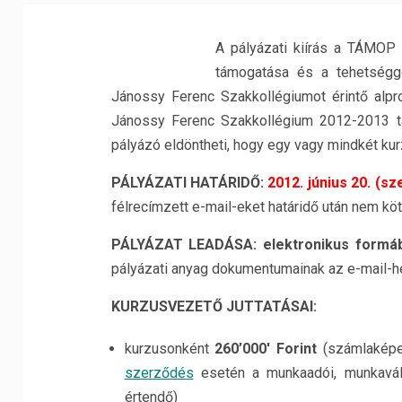
A pályázati kiírás a TÁMOP
támogatása és a tehetségg
Jánossy Ferenc Szakkollégiumot érintő alpr
Jánossy Ferenc Szakkollégium 2012-2013 tan
pályázó eldöntheti, hogy egy vagy mindkét k
P
ÁLYÁZATI HATÁRIDŐ
:
2012. június 20. (sz
félrecímzett e-mail-eket határidő után nem köte
P
ÁLYÁZAT LEADÁSA
:
elektronikus formá
pályázati anyag dokumentumainak az e-mail-he
K
URZUSVEZETŐ JUTTATÁSAI
:
kurzusonként
260’000′ Forint
(számlaképe
szerződés
esetén a munkaadói, munkaváll
értendő)