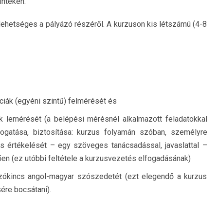
inteken.
 lehetséges a pályázó részéről. A kurzuson kis létszámú (4-8
ciák (egyéni szintű) felmérését és
ák lemérését (a belépési mérésnél alkalmazott feladatokkal
ogatása, biztosítása: kurzus folyamán szóban, személyre
s értékelését – egy szöveges tanácsadással, javaslattal –
tően (ez utóbbi feltétele a kurzusvezetés elfogadásának)
t szókincs angol-magyar szószedetét (ezt elegendő a kurzus
ére bocsátani).