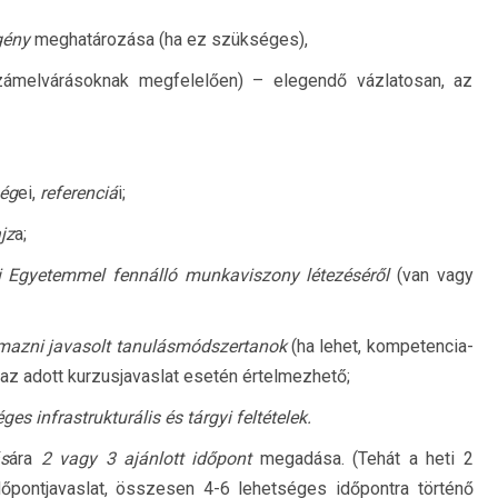
igény
meghatározása (ha ez szükséges),
számelvárásoknak megfelelően) – elegendő vázlatosan, az
ség
ei,
referenciá
i;
jz
a;
 Egyetemmel fennálló munkaviszony létezéséről
(van vagy
kalmazni javasolt tanulásmódszertanok
(ha lehet, kompetencia-
az adott kurzusjavaslat esetén értelmezhető;
ges infrastrukturális és tárgyi feltételek.
ás
ára
2 vagy 3 ajánlott időpont
megadása. (Tehát a heti 2
dőpontjavaslat, összesen 4-6 lehetséges időpontra történő