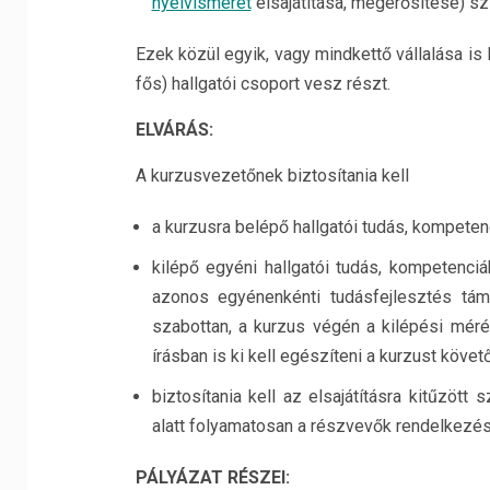
nyelvismeret
elsajátítása, megerősítése) sz
Ezek közül egyik, vagy mindkettő vállalása is
fős) hallgatói csoport vesz részt.
E
LVÁRÁS
:
A kurzusvezetőnek biztosítania kell
a kurzusra belépő hallgatói tudás, kompeten
kilépő egyéni hallgatói tudás, kompetenci
azonos egyénenkénti tudásfejlesztés tám
szabottan, a kurzus végén a kilépési méré
írásban is ki kell egészíteni a kurzust köve
biztosítania kell az elsajátításra kitűzöt
alatt folyamatosan a részvevők rendelkezés
P
ÁLYÁZAT RÉSZEI
: