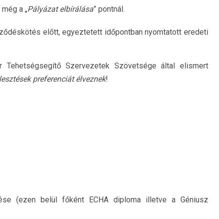
k még a „
Pályázat elbírálása
” pontnál.
ődéskötés előtt, egyeztetett időpontban nyomtatott eredeti
 Tehetségsegítő Szervezetek Szövetsége által elismert
lesztések preferenciát élveznek
!
ése (ezen belül főként ECHA diploma illetve a Géniusz