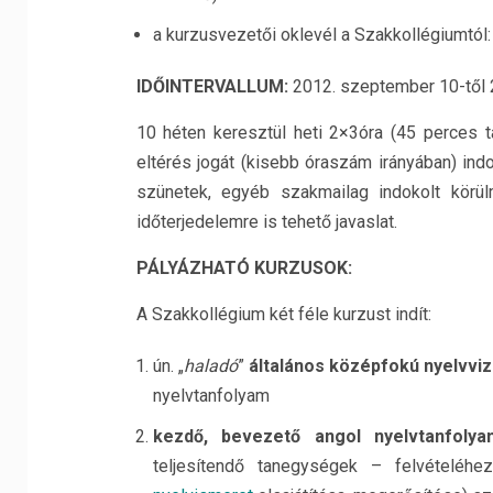
a kurzusvezetői oklevél a Szakkollégiumtól:
I
DŐINTERVALLUM
:
2012. szeptember 10-től 
10 héten keresztül heti 2×3óra (45 perces ta
eltérés jogát (kisebb óraszám irányában) ind
szünetek, egyéb szakmailag indokolt körül
időterjedelemre is tehető javaslat.
P
ÁLYÁZHATÓ KURZUSOK
:
A Szakkollégium két féle kurzust indít:
ún. „
haladó
”
általános középfokú nyelvvi
nyelvtanfolyam
kezdő, bevezető angol nyelvtanfol
teljesítendő tanegységek – felvételéhe