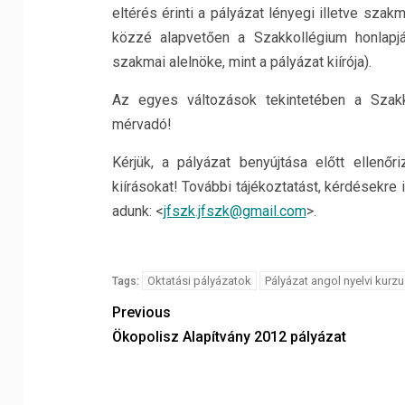
eltérés érinti a pályázat lényegi illetve szak
közzé alapvetően a Szakkollégium honlapj
szakmai alelnöke, mint a pályázat kiírója).
Az egyes változások tekintetében a Szakk
mérvadó!
Kérjük, a pályázat benyújtása előtt ellen
kiírásokat! További tájékoztatást, kérdésekre
adunk: <
jfszk.jfszk@gmail.com
>.
Oktatási pályázatok
Pályázat angol nyelvi kurz
Tags:
Previous
Ökopolisz Alapítvány 2012 pályázat