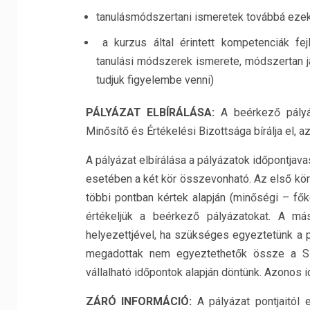
tanulásmódszertani ismeretek továbbá ezek
a kurzus által érintett kompetenciák fejl
tanulási módszerek ismerete, módszertan ja
tudjuk figyelembe venni)
P
ÁLYÁZAT ELBÍRÁLÁSA
:
A beérkező pályá
Minősítő és Értékelési Bizottsága bírálja el, az
A pályázat elbírálása a pályázatok időpontjava
esetében a két kör összevonható. Az első kör
többi pontban kértek alapján (minőségi – 
értékeljük a beérkező pályázatokat. A má
helyezettjével, ha szükséges egyeztetünk a 
megadottak nem egyeztethetők össze a Szak
vállalható időpontok alapján döntünk. Azonos 
Z
ÁRÓ INFORMÁCIÓ
:
A pályázat pontjaitól