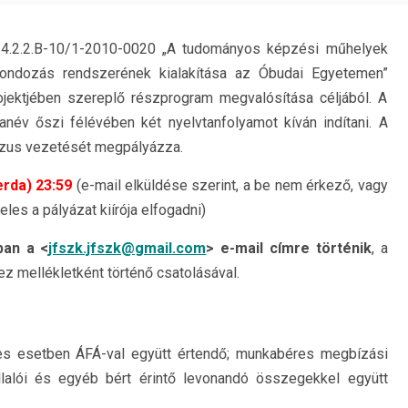
 4.2.2.B-10/1-2010-0020 „A tudományos képzési műhelyek
ondozás rendszerének kialakítása az Óbudai Egyetemen”
ojektjében szereplő részprogram megvalósítása céljából. A
év őszi félévében két nyelvtanfolyamot kíván indítani. A
urzus vezetését megpályázza.
erda) 23:59
(e-mail elküldése szerint, a be nem érkező, vagy
les a pályázat kiírója elfogadni)
ban a <
jfszk.jfszk@gmail.com
> e-mail címre történik
, a
z mellékletként történő csatolásával.
s esetben ÁFÁ-val együtt értendő; munkabéres megbízási
alói és egyéb bért érintő levonandó összegekkel együtt