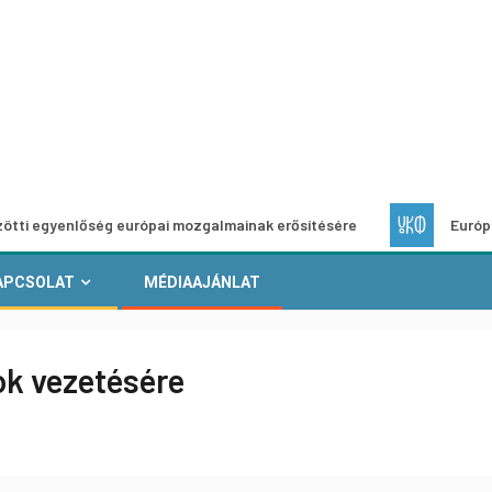
őség európai mozgalmainak erősítésére
Európai Helyi Kult
APCSOLAT
MÉDIAAJÁNLAT
ok vezetésére