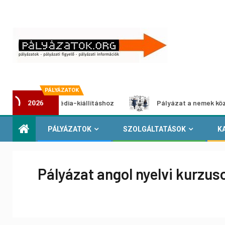
PÁLYÁZATOK
 multimédia-kiállításhoz
Pályázat a nemek közötti egyenl
2026
PÁLYÁZATOK
SZOLGÁLTATÁSOK
K
Pályázat angol nyelvi kurzus