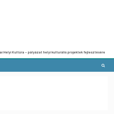
úra – pályázat helyi kulturális projektek fejlesztésére
A m