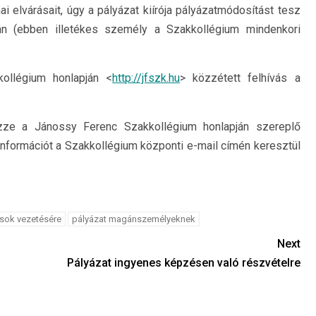
mai elvárásait, úgy a pályázat kiírója pályázatmódosítást tesz
án (ebben illetékes személy a Szakkollégium mindenkori
ollégium honlapján <
http://jfszk.hu
> közzétett felhívás a
őrizze a Jánossy Ferenc Szakkollégium honlapján szereplő
 információt a Szakkollégium központi e-mail címén keresztül
usok vezetésére
pályázat magánszemélyeknek
Next
Pályázat ingyenes képzésen való részvételre