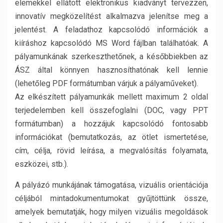
elemekkel ellátott elektronikus kiadványt tervezzen,
innovatív megközelítést alkalmazva jelenítse meg a
jelentést. A feladathoz kapcsolódó információk a
kiíráshoz kapcsolódó MS Word fájlban találhatóak. A
pályamunkának szerkeszthetőnek, a későbbiekben az
ÁSZ által könnyen hasznosíthatónak kell lennie
(lehetőleg PDF formátumban várjuk a pályaműveket).
Az elkészített pályamunkák mellett maximum 2 oldal
terjedelemben kell összefoglalni (DOC, vagy PPT
formátumban) a hozzájuk kapcsolódó fontosabb
információkat (bemutatkozás, az ötlet ismertetése,
cím, célja, rövid leírása, a megvalósítás folyamata,
eszközei, stb.).
A pályázó munkájának támogatása, vizuális orientációja
céljából mintadokumentumokat gyűjtöttünk össze,
amelyek bemutatják, hogy milyen vizuális megoldások