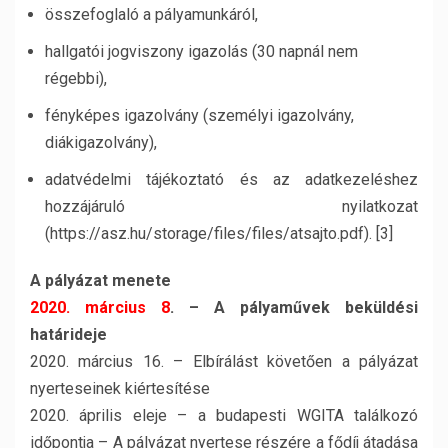
összefoglaló a pályamunkáról,
hallgatói jogviszony igazolás (30 napnál nem
régebbi),
fényképes igazolvány (személyi igazolvány,
diákigazolvány),
adatvédelmi tájékoztató és az adatkezeléshez
hozzájáruló nyilatkozat
(https://asz.hu/storage/files/files/atsajto.pdf). [3]
A pályázat menete
2020. március 8
. – A pályaművek beküldési
határideje
2020. március 16. – Elbírálást követően a pályázat
nyerteseinek kiértesítése
2020. április eleje – a budapesti WGITA találkozó
időpontja – A pályázat nyertese részére a fődíj átadása