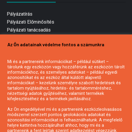
Pályázatírás
Pályázati Előminősítés
Pályázati tanácsadás
Pályázatírás vállalkozásoknak
Az Ön adatainak védelme fontos a számunkra
Mezőgazdasági pályázatírás
Pályázatírás magánszemélyeknek
Mi és a partnereink információkat – például sütiket –
Pályázatírás civil szervezeteknek
tárolunk egy eszközön vagy hozzáférünk az eszközön tárolt
Pályázatírás önkormányzatoknak
információkhoz, és személyes adatokat – például egyedi
azonosítókat és az eszköz által küldött alapvető
Pályázatfigyelés
információkat – kezelünk személyre szabott hirdetések és
Specifikus pályázatfigyelés vagy hírlevél
tartalom nyújtásához, hirdetés- és tartalomméréshez,
nézettségi adatok gyűjtéséhez, valamint termékek
kifejlesztéséhez és a termékek javításához.
PÁLYÁZATFIGYELŐ
Az Ön engedélyével mi és a partnereink eszközleolvasásos
módszerrel szerzett pontos geolokációs adatokat és
azonosítási információkat is felhasználhatunk. A megfelelő
helyre kattintva hozzájárulhat ahhoz, hogy mi és a
Pályázatok magánszemélyeknek
partnereink a fent leírtak szerint adatkezelést végezzünk.