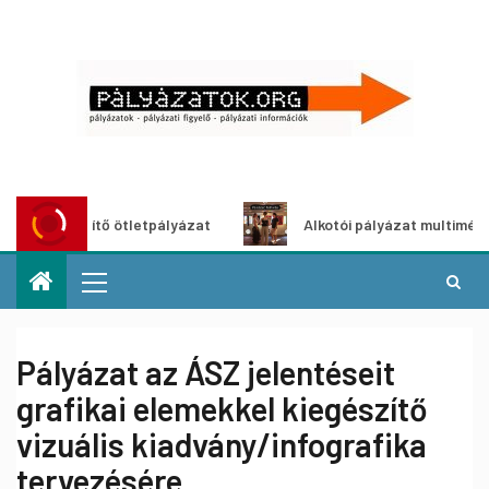
zöldítő ötletpályázat
Alkotói pályázat multimédia-kiállít
Pályázat az ÁSZ jelentéseit
grafikai elemekkel kiegészítő
vizuális kiadvány/infografika
tervezésére