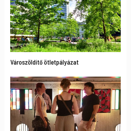
Városzöldítő ötletpályázat