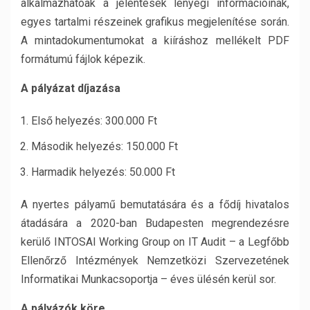
alkalmazhatóak a jelentések lényegi információinak,
egyes tartalmi részeinek grafikus megjelenítése során.
A mintadokumentumokat a kiíráshoz mellékelt PDF
formátumú fájlok képezik.
A pályázat díjazása
Első helyezés: 300.000 Ft
Második helyezés: 150.000 Ft
Harmadik helyezés: 50.000 Ft
A nyertes pályamű bemutatására és a fődíj hivatalos
átadására a 2020-ban Budapesten megrendezésre
kerülő INTOSAI Working Group on IT Audit – a Legfőbb
Ellenőrző Intézmények Nemzetközi Szervezetének
Informatikai Munkacsoportja – éves ülésén kerül sor.
A pályázók köre