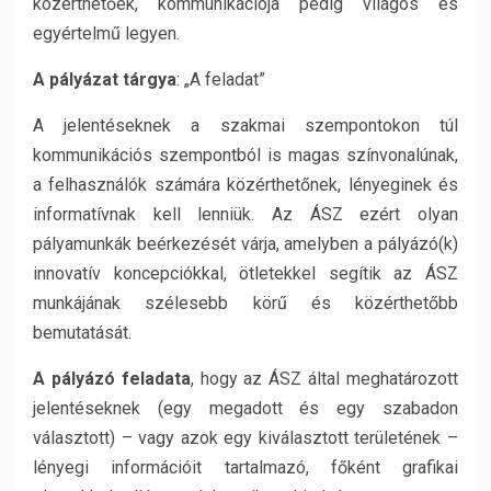
közérthetőek, kommunikációja pedig világos és
egyértelmű legyen.
A pályázat tárgya
: „A feladat”
A jelentéseknek a szakmai szempontokon túl
kommunikációs szempontból is magas színvonalúnak,
a felhasználók számára közérthetőnek, lényeginek és
informatívnak kell lenniük. Az ÁSZ ezért olyan
pályamunkák beérkezését várja, amelyben a pályázó(k)
innovatív koncepciókkal, ötletekkel segítik az ÁSZ
munkájának szélesebb körű és közérthetőbb
bemutatását.
A pályázó feladata
, hogy az ÁSZ által meghatározott
jelentéseknek (egy megadott és egy szabadon
választott) – vagy azok egy kiválasztott területének –
lényegi információit tartalmazó, főként grafikai