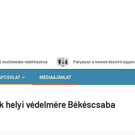
ia-kiállításhoz
Pályázat a nemek közötti egyenlőség eur
APCSOLAT
MÉDIAAJÁNLAT
ek helyi védelmére Békéscsaba