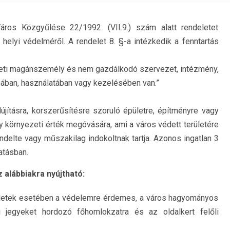
os Közgyűlése 22/1992. (VII.9.) szám alatt rendeletet
 helyi védelméről. A rendelet 8. §-a intézkedik a fenntartás
lheti magánszemély és nem gazdálkodó szervezet, intézmény,
nában, használatában vagy kezelésében van.”
jításra, korszerűsítésre szoruló épületre, építményre vagy
y környezeti érték megóvására, ami a város védett területére
endelte vagy műszakilag indokoltnak tartja. Azonos ingatlan 3
atásban.
alábbiakra nyújtható:
épületek esetében a védelemre érdemes, a város hagyományos
ti jegyeket hordozó főhomlokzatra és az oldalkert felőli