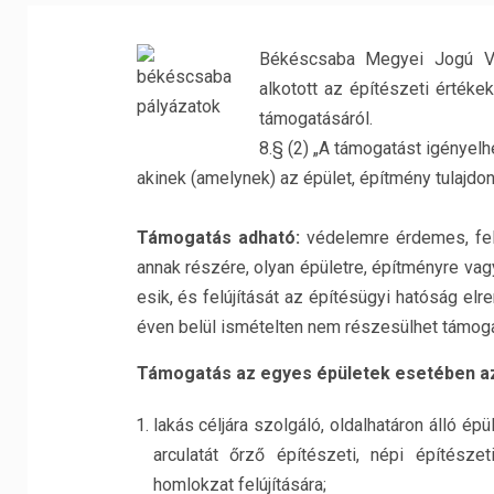
Békéscsaba Megyei Jogú Vár
alkotott az építészeti értékek
támogatásáról.
8.§ (2) „A támogatást igénye
akinek (amelynek) az épület, építmény tulajdo
Támogatás adható:
védelemre érdemes, felú
annak részére, olyan épületre, építményre vag
esik, és felújítását az építésügyi hatóság elr
éven belül ismételten nem részesülhet támog
Támogatás az egyes épületek esetében az 
lakás céljára szolgáló, oldalhatáron álló 
arculatát őrző építészeti, népi építésze
homlokzat felújítására;