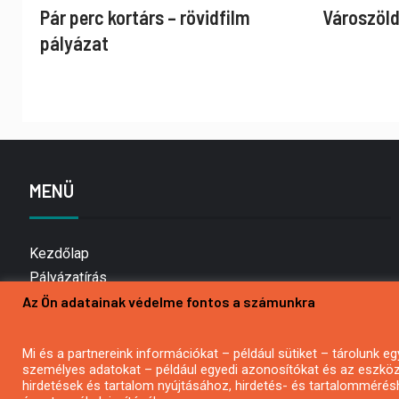
Pár perc kortárs – rövidfilm
Városzöld
pályázat
MENÜ
Kezdőlap
Pályázatírás
Az Ön adatainak védelme fontos a számunkra
Bemutatkozás
Médiaajánlat
Hírlevél feliratkozás
Mi és a partnereink információkat – például sütiket – tárolunk
személyes adatokat – például egyedi azonosítókat és az eszköz 
Impresszum
hirdetések és tartalom nyújtásához, hirdetés- és tartalommérés
Kapcsolat