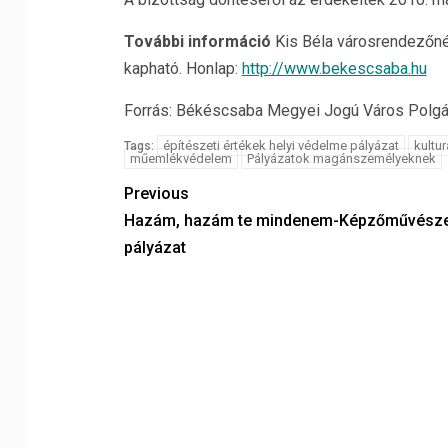
További információ
Kis Béla városrendezőn
kapható. Honlap:
http://www.bekescsaba.hu
Forrás: Békéscsaba Megyei Jogú Város Polgár
építészeti értékek helyi védelme pályázat
kultu
Tags:
műemlékvédelem
Pályázatok magánszemélyeknek
Previous
Hazám, hazám te mindenem-Képzőművésze
pályázat