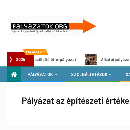
PÁLYÁZATOK
Városzöldítő ötletpályázat
Alkotói pályázat multiméd
2026
PÁLYÁZATOK
SZOLGÁLTATÁSOK
K
Pályázat az építészeti érték