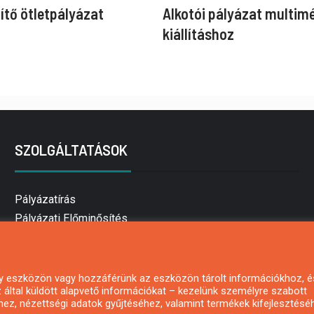
ítő ötletpályázat
Alkotói pályázat multim
kiállításhoz
SZOLGÁLTATÁSOK
Pályázatírás
Pályázati Előminősítés
Pályázati tanácsadás
Pályázatírás vállalkozásoknak
Mezőgazdasági pályázatírás
 egy eszközön vagy hozzáférünk az eszközön tárolt információkhoz, é
által küldött alapvető információkat – kezelünk személyre szabott
Pályázatírás magánszemélyeknek
hez, nézettségi adatok gyűjtéséhez, valamint termékek kifejlesztésé
Pályázatírás civil szervezeteknek