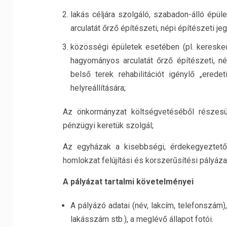
lakás céljára szolgáló, szabadon-álló ép
arculatát őrző építészeti, népi építészeti je
közösségi épületek esetében (pl. keresked
hagyományos arculatát őrző építészeti, né
belső terek rehabilitációt igénylő „eredet
helyreállítására;
Az önkormányzat költségvetéséből részesül
pénzügyi keretük szolgál;
Az egyházak a kisebbségi, érdekegyeztető 
homlokzat felújítási és korszerűsítési pályáza
A pályázat tartalmi követelményei
A pályázó adatai (név, lakcím, telefonszám),
lakásszám stb.), a meglévő állapot fotói.