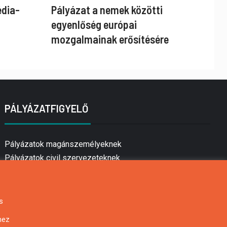
édia-
Pályázat a nemek közötti
egyenlőség európai
mozgalmainak erősítésére
PÁLYÁZATFIGYELŐ
Pályázatok magánszemélyeknek
Pályázatok civil szervezeteknek
Pályázatok vállalkozásoknak
Önkormányzati pályázatok
Mezőgazdasági pályázatok
s
Falusi turizmus pályázatok
hez
Napelem pályázatok