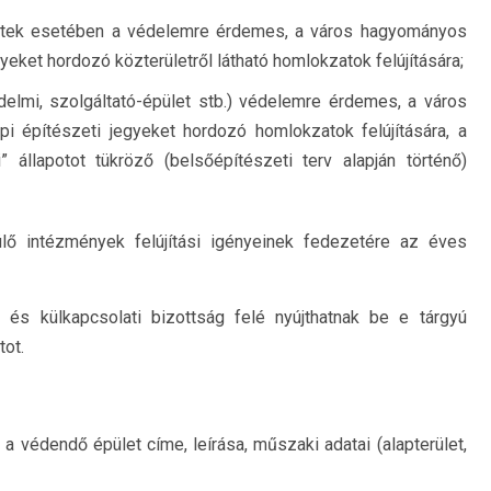
ületek esetében a védelemre érdemes, a város hagyományos
gyeket hordozó közterületről látható homlokzatok felújítására;
elmi, szolgáltató-épület stb.) védelemre érdemes, a város
pi építészeti jegyeket hordozó homlokzatok felújítására, a
i” állapotot tükröző (belsőépítészeti terv alapján történő)
ő intézmények felújítási igényeinek fedezetére az éves
és külkapcsolati bizottság felé nyújthatnak be e tárgyú
tot.
 a védendő épület címe, leírása, műszaki adatai (alapterület,