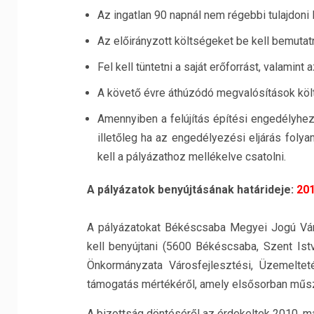
Az ingatlan 90 napnál nem régebbi tulajdoni la
Az előirányzott költségeket be kell bemutatni
Fel kell tüntetni a saját erőforrást, valamin
A követő évre áthúzódó megvalósítások költs
Amennyiben a felújítás építési engedélyhez 
illetőleg ha az engedélyezési eljárás folya
kell a pályázathoz mellékelve csatolni.
A pályázatok benyújtásának határideje:
201
A pályázatokat Békéscsaba Megyei Jogú Váro
kell benyújtani (5600 Békéscsaba, Szent Is
Önkormányzata Városfejlesztési, Üzemeltet
támogatás mértékéről, amely elsősorban műsza
A bizottság döntéséről az érdekeltek 2010. máj