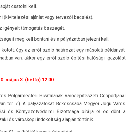
pját csatolni kell.
 (kivitelezési ajánlat vagy tervezői becslés).
t az igényelt támogatás összegét.
égeit meg kell bontani és a pályázatban jelezni kell.
kötött, úgy az erről szóló határozat egy másolati példányát,
matban van, akkor egy erről szóló építési hatósági igazolást
0. május 3. (hétfő) 12:00.
s Polgármesteri Hivatalának Városépítészeti Csoportjánál
tván tér 7.). A pályázatokat Békéscsaba Megyei Jogú Város
ési és Környezetvédelmi Bizottsága bírálja el és dönt a
ki és városképi indokoltság alapján történik.
us 31.-ig (hétfő) kapnak értesítést.