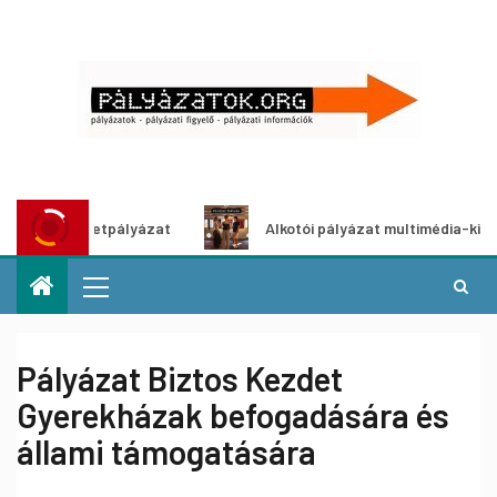
tő ötletpályázat
Alkotói pályázat multimédia-kiállításhoz
Pályázat Biztos Kezdet
Gyerekházak befogadására és
állami támogatására