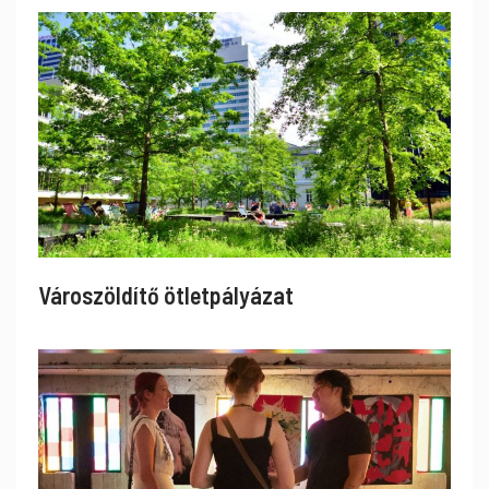
Városzöldítő ötletpályázat