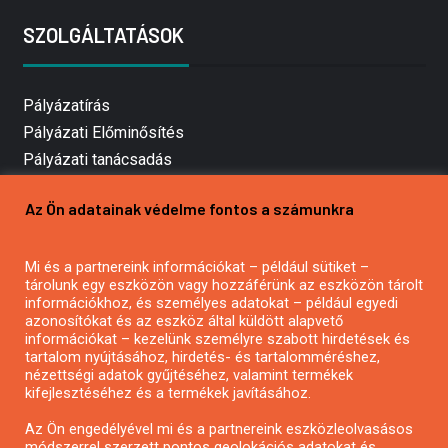
SZOLGÁLTATÁSOK
Pályázatírás
Pályázati Előminősítés
Pályázati tanácsadás
Pályázatírás vállalkozásoknak
Az Ön adatainak védelme fontos a számunkra
Mezőgazdasági pályázatírás
Pályázatírás magánszemélyeknek
Mi és a partnereink információkat – például sütiket –
Pályázatírás civil szervezeteknek
tárolunk egy eszközön vagy hozzáférünk az eszközön tárolt
Pályázatírás önkormányzatoknak
információkhoz, és személyes adatokat – például egyedi
azonosítókat és az eszköz által küldött alapvető
Pályázatfigyelés
információkat – kezelünk személyre szabott hirdetések és
Specifikus pályázatfigyelés vagy hírlevél
tartalom nyújtásához, hirdetés- és tartalomméréshez,
nézettségi adatok gyűjtéséhez, valamint termékek
kifejlesztéséhez és a termékek javításához.
PÁLYÁZATFIGYELŐ
Az Ön engedélyével mi és a partnereink eszközleolvasásos
módszerrel szerzett pontos geolokációs adatokat és