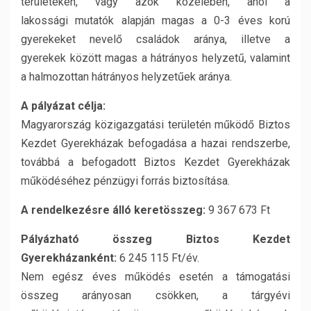
területeken, vagy azok közelében, ahol a
lakossági mutatók alapján magas a 0-3 éves korú
gyerekeket nevelő családok aránya, illetve a
gyerekek között magas a hátrányos helyzetű, valamint
a halmozottan hátrányos helyzetűek aránya.
A pályázat célja:
Magyarország közigazgatási területén működő Biztos
Kezdet Gyerekházak befogadása a hazai rendszerbe,
továbbá a befogadott Biztos Kezdet Gyerekházak
működéséhez pénzügyi forrás biztosítása.
A rendelkezésre álló keretösszeg:
9 367 673 Ft
Pályázható összeg Biztos Kezdet
Gyerekházanként:
6 245 115 Ft/év.
Nem egész éves működés esetén a támogatási
összeg arányosan csökken, a tárgyévi