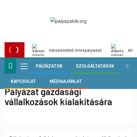
Városzöldítő ötletpályázat
Alko
PÁLYÁZATOK
SZOLGÁLTATÁSOK
KAPCSOLAT
MÉDIAAJÁNLAT
Pályázat gazdasági
vállalkozások kialakítására