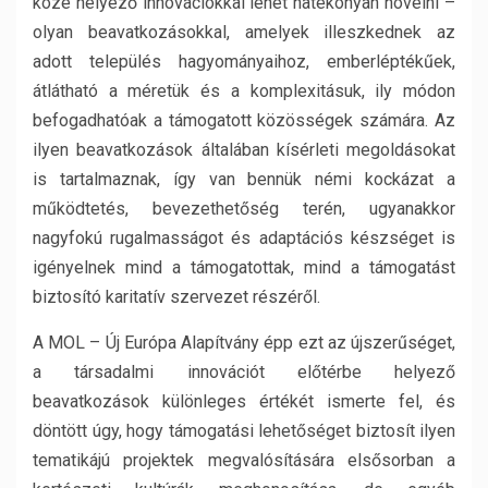
közé helyező innovációkkal lehet hatékonyan növelni –
olyan beavatkozásokkal, amelyek illeszkednek az
adott település hagyományaihoz, emberléptékűek,
átlátható a méretük és a komplexitásuk, ily módon
befogadhatóak a támogatott közösségek számára. Az
ilyen beavatkozások általában kísérleti megoldásokat
is tartalmaznak, így van bennük némi kockázat a
működtetés, bevezethetőség terén, ugyanakkor
nagyfokú rugalmasságot és adaptációs készséget is
igényelnek mind a támogatottak, mind a támogatást
biztosító karitatív szervezet részéről.
A MOL – Új Európa Alapítvány épp ezt az újszerűséget,
a társadalmi innovációt előtérbe helyező
beavatkozások különleges értékét ismerte fel, és
döntött úgy, hogy támogatási lehetőséget biztosít ilyen
tematikájú projektek megvalósítására elsősorban a