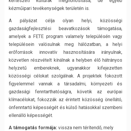
kertészeti kultúrák meghonosítása, de egyéb
kézműipari tevékenységek területén is.
A pályázat célja olyan helyi, közösségi
gazdaságfejlesztési beavatkozások támogatása,
amelyek a FETE program valamely településén vagy
településein valósulnak meg hálózatban, a helyi
erőforrások innovatív hasznosítására irányulnak,
közvetlen részvételt kínálnak a helyben élő hátrányos
helyzetű embereknek, ugyanakkor kifejezetten
közösségi célokat szolgálnak. A projektek fokozott
figyelemmel vannak a társadalmi, környezeti és
gazdasági fenntarthatóságra, követik az európai
klímacélokat, fokozzák az érintett közösség önellátó,
önfenntartó képességét és külső hatásokkal szembeni
ellenálló képességét.
A támogatás formája:
vissza nem térítendő, mely