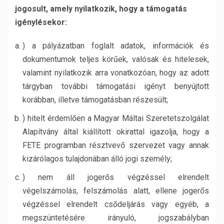
jogosult, amely nyilatkozik, hogy a támogatás
igénylésekor:
) a pályázatban foglalt adatok, információk és
dokumentumok teljes körűek, valósak és hitelesek,
valamint nyilatkozik arra vonatkozóan, hogy az adott
tárgyban további támogatási igényt benyújtott
korábban, illetve támogatásban részesült;
) hitelt érdemlően a Magyar Máltai Szeretetszolgálat
Alapítvány által kiállított okirattal igazolja, hogy a
FETE programban résztvevő szervezet vagy annak
kizárólagos tulajdonában álló jogi személy;
) nem áll jogerős végzéssel elrendelt
végelszámolás, felszámolás alatt, ellene jogerős
végzéssel elrendelt csődeljárás vagy egyéb, a
megszüntetésére irányuló, jogszabályban