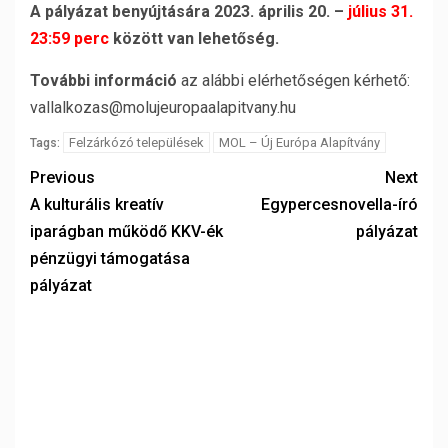
A pályázat benyújtására 2023. április 20. –
július 31.
23:59 perc
között van lehetőség.
További információ
az alábbi elérhetőségen kérhető:
vallalkozas@molujeuropaalapitvany.hu
Felzárkózó települések
MOL – Új Európa Alapítvány
Tags:
Previous
Next
A kulturális kreatív
Egypercesnovella-író
iparágban működő KKV-ék
pályázat
pénzügyi támogatása
pályázat