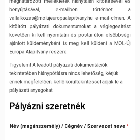
meghatározott mellékletek hiánytalan kitöltésével és
benyújtásával, e-mailben történhet a
vallalkozas@molujeuropaalapitvany.hu e-mail-címen. A
kitöltött pályázati dokumentumokat a véglegesítést
követően ki kell nyomtatni és postai úton elsőbbségi
ajánlott küldeményként is meg kell küldeni a MOL-Új
Európa Alapítvány részére.
Figyelem! A leadott pályázati dokumentációk
tekintetében hiánypótlásra nincs lehetőség, kérjük
ennek megfelelően, kellő körültekintéssel adják le a
pályázati anyagokat.
Pályázni szeretnék
Név (magánszemély) / Cégnév / Szervezet neve
*