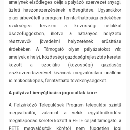
amelynek elsődleges célja a pályázó szervezet anyagi,
üzleti haszonszerzésének elősegítése. Ugyanakkor
piaci árbevételt a program fenntarthatósága érdekében
szükséges tervezni a közösségi célokkal
összefüggésben, illetve a hátrányos helyzetű
résztvevők jövedelmi helyzetének erősítése
érdekében. A Támogató olyan pályázatokat vár,
amelyek a helyi, közösségi gazdaságfejlesztés keretei
között a szociális (közösségi) gazdaság
eszközrendszerével kívánnak megvalósítani önállóan
is működőképes, fenntartható tevékenységeket.
A pályázat benyújtására jogosultak köre
A Felzárkózó Települések Program települési szintű
megvalósítói, valamint a velük együttműködési
megállapodás keretei között a FETE céljait támogató, a
FETE megvalósítók körétől nem független jogi