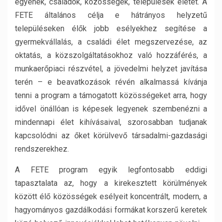
egyének, családok, közösségek, települések életét. A
FETE általános célja e hátrányos helyzetű
településeken élők jobb esélyekhez segítése a
gyermekvállalás, a családi élet megszervezése, az
oktatás, a közszolgáltatásokhoz való hozzáférés, a
munkaerőpiaci részvétel, a jövedelmi helyzet javítása
terén – e beavatkozások révén alkalmassá kívánja
tenni a program a támogatott közösségeket arra, hogy
idővel önállóan is képesek legyenek szembenézni a
mindennapi élet kihívásaival, szorosabban tudjanak
kapcsolódni az őket körülvevő társadalmi-gazdasági
rendszerekhez.
A FETE program egyik legfontosabb eddigi
tapasztalata az, hogy a kirekesztett körülmények
között élő közösségek esélyeit koncentrált, modern, a
hagyományos gazdálkodási formákat korszerű keretek