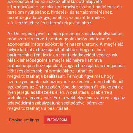
azonosítókat és az eszköz által küldött alapvető
Impresszum
információkat – kezelünk személyre szabott hirdetések és
Kapcsolat
tartalom nyújtásához, hirdetés- és tartalomméréshez,
nézettségi adatok gyűjtéséhez, valamint termékek
Adatvédelmi Nyilatkozat
kifejlesztéséhez és a termékek javításához.
Az Ön engedélyével mi és a partnereink eszközleolvasásos
SZOLGÁLTATÁSOK
módszerrel szerzett pontos geolokációs adatokat és
azonosítási információkat is felhasználhatunk. A megfelelő
helyre kattintva hozzájárulhat ahhoz, hogy mi és a
partnereink a fent leírtak szerint adatkezelést végezzünk.
Pályázatírás
Másik lehetőségként a megfelelő helyre kattintva
elutasíthatja a hozzájárulást, vagy a hozzájárulás megadása
Pályázati Előminősítés
előtt részletesebb információkhoz juthat, és
Pályázati tanácsadás
megváltoztathatja beállításait. Felhívjuk figyelmét, hogy
személyes adatainak bizonyos kezeléséhez nem feltétlenül
Pályázatírás vállalkozásoknak
szükséges az Ön hozzájárulása, de jogában áll tiltakozni az
Mezőgazdasági pályázatírás
ilyen jellegű adatkezelés ellen. A beállításai csak erre a
weboldalra érvényesek. Erre a webhelyre visszatérve vagy az
Pályázatírás magánszemélyeknek
adatvédelmi szabályzatunk segítségével bármikor
Pályázatírás civil szervezeteknek
megváltoztathatja a beállításait..
Pályázatírás önkormányzatoknak
Cookie settings
ELFOGADOM
Pályázatfigyelés
Specifikus pályázatfigyelés vagy hírlevél