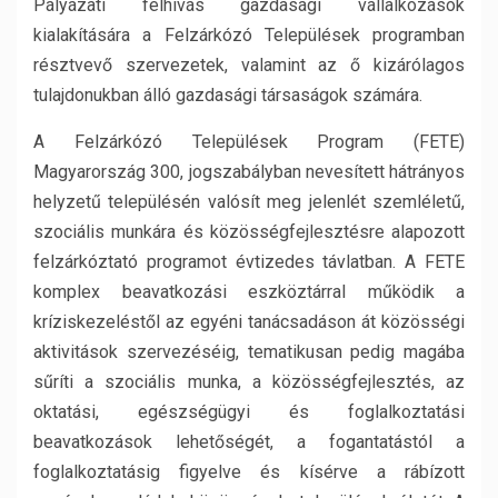
Pályázati felhívás gazdasági vállalkozások
kialakítására a Felzárkózó Települések programban
résztvevő szervezetek, valamint az ő kizárólagos
tulajdonukban álló gazdasági társaságok számára.
A Felzárkózó Települések Program (FETE)
Magyarország 300, jogszabályban nevesített hátrányos
helyzetű településén valósít meg jelenlét szemléletű,
szociális munkára és közösségfejlesztésre alapozott
felzárkóztató programot évtizedes távlatban. A FETE
komplex beavatkozási eszköztárral működik a
kríziskezeléstől az egyéni tanácsadáson át közösségi
aktivitások szervezéséig, tematikusan pedig magába
sűríti a szociális munka, a közösségfejlesztés, az
oktatási, egészségügyi és foglalkoztatási
beavatkozások lehetőségét, a fogantatástól a
foglalkoztatásig figyelve és kísérve a rábízott