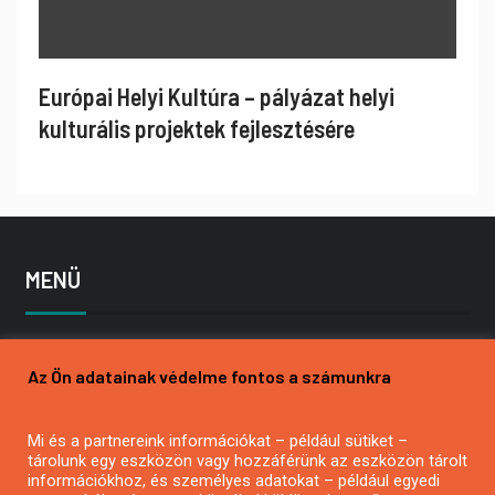
Európai Helyi Kultúra – pályázat helyi
kulturális projektek fejlesztésére
MENÜ
Kezdőlap
Az Ön adatainak védelme fontos a számunkra
Pályázatírás
Bemutatkozás
Mi és a partnereink információkat – például sütiket –
Médiaajánlat
tárolunk egy eszközön vagy hozzáférünk az eszközön tárolt
Hírlevél feliratkozás
információkhoz, és személyes adatokat – például egyedi