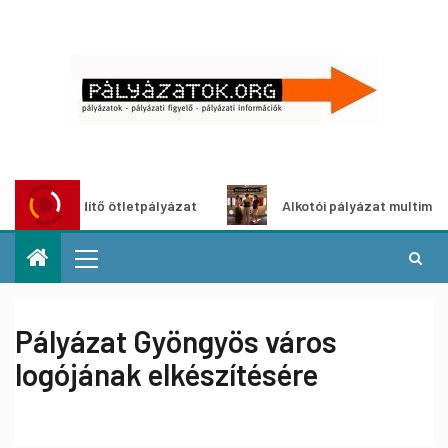
zöldítő ötletpályázat
Alkotói pályázat multimédia-kiállít
Pályázat Gyöngyös város
logójának elkészítésére