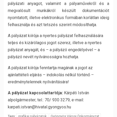
pályázati anyagot, valamint a pályaművekről és a
megvalósult munkákról készült dokumentációt
nyomtatott, illetve elektronikus formában korlátlan ideig
felhasználja és azt tetszés szerint módosíthatja.
A pályázat kiírója a nyertes pályázat felhasználására
teljes és kizárólagos jogot szerez, illetve a nyertes
pályázat anyagát, és – a pályázó engedélyével – a
pályázó nevét nyilvánosságra hozhatja.
A pályázat kiírója fenntartja magának a jogot az
ajánlattételi eljárás – indokolás nélkül történő –
eredménytelennek nyilvánítására!
A pályázat kapcsolattartója:
Kárpáti István
alpolgármester; tel.: 70/ 930 3279; e-mail:
karpati.istvan@hivatal.gyongyos.hu
grafikai pályázatok
Gyöngyös Városi Önkormányzat
Tags: