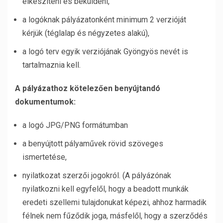
elkészíteni és beküldeni,
a logóknak pályázatonként minimum 2 verzióját
kérjük (téglalap és négyzetes alakú),
a logó terv egyik verziójának Gyöngyös nevét is
tartalmaznia kell.
A pályázathoz kötelezően benyújtandó
dokumentumok:
a logó JPG/PNG formátumban
a benyújtott pályaművek rövid szöveges
ismertetése,
nyilatkozat szerzői jogokról. (A pályázónak
nyilatkozni kell egyfelől, hogy a beadott munkák
eredeti szellemi tulajdonukat képezi, ahhoz harmadik
félnek nem fűződik joga, másfelől, hogy a szerződés