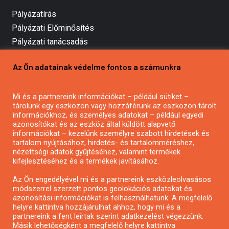
Pályázatírás
Pályázati Előminősítés
Pályázati tanácsadás
Pályázatírás vállalkozásoknak
Az Ön adatainak védelme fontos a számunkra
Mezőgazdasági pályázatírás
Pályázatírás magánszemélyeknek
Mi és a partnereink információkat – például sütiket –
Pályázatírás civil szervezeteknek
tárolunk egy eszközön vagy hozzáférünk az eszközön tárolt
Pályázatírás önkormányzatoknak
információkhoz, és személyes adatokat – például egyedi
azonosítókat és az eszköz által küldött alapvető
Pályázatfigyelés
információkat – kezelünk személyre szabott hirdetések és
Specifikus pályázatfigyelés vagy hírlevél
tartalom nyújtásához, hirdetés- és tartalomméréshez,
nézettségi adatok gyűjtéséhez, valamint termékek
kifejlesztéséhez és a termékek javításához.
PÁLYÁZATFIGYELŐ
Az Ön engedélyével mi és a partnereink eszközleolvasásos
módszerrel szerzett pontos geolokációs adatokat és
azonosítási információkat is felhasználhatunk. A megfelelő
helyre kattintva hozzájárulhat ahhoz, hogy mi és a
Pályázatok magánszemélyeknek
partnereink a fent leírtak szerint adatkezelést végezzünk.
Pályázatok civil szervezeteknek
Másik lehetőségként a megfelelő helyre kattintva