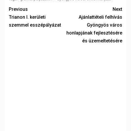
Previous
Next
Trianon I. kerületi
Ajánlattételi felhívás
szemmel esszépályázat
Gyöngyös város
honlapjának fejlesztésére
és üzemeltetésére