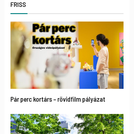
FRISS
Pár perc kortárs – rövidfilm pályázat