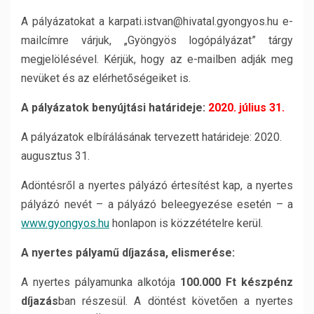
A pályázatokat a karpati.istvan@hivatal.gyongyos.hu e-
mailcímre várjuk, „Gyöngyös logópályázat” tárgy
megjelölésével. Kérjük, hogy az e-mailben adják meg
nevüket és az elérhetőségeiket is.
A pályázatok benyújtási határideje:
2020. július 31.
A pályázatok elbírálásának tervezett határideje: 2020.
augusztus 31.
Adöntésről a nyertes pályázó értesítést kap, a nyertes
pályázó nevét – a pályázó beleegyezése esetén – a
www.gyongyos.hu
honlapon is közzétételre kerül.
A nyertes pályamű díjazása, elismerése:
A nyertes pályamunka alkotója
100.000 Ft készpénz
díjazás
ban részesül. A döntést követően a nyertes