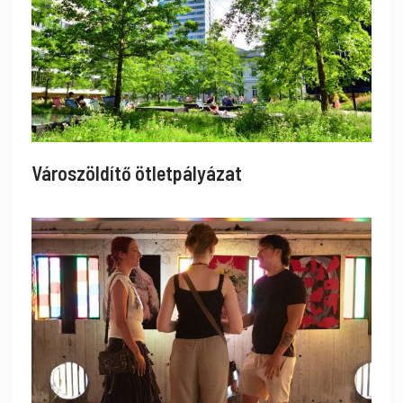
Városzöldítő ötletpályázat