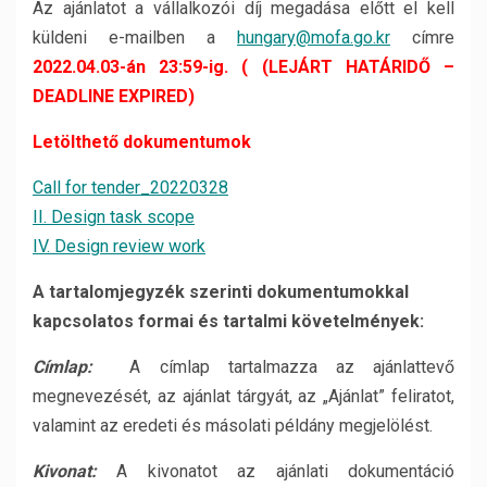
Az ajánlatot a vállalkozói díj megadása előtt el kell
küldeni e-mailben a
hungary@mofa.go.kr
címre
2022.04.03-án 23:59-ig. ( (LEJÁRT HATÁRIDŐ –
DEADLINE EXPIRED
)
Letölthető dokumentumok
Call for tender_20220328
II. Design task scope
IV. Design review work
A tartalomjegyzék szerinti dokumentumokkal
kapcsolatos formai és tartalmi követelmények:
Címlap:
A címlap tartalmazza az ajánlattevő
megnevezését, az ajánlat tárgyát, az „Ajánlat” feliratot,
valamint az eredeti és másolati példány megjelölést.
Kivonat:
A kivonatot az ajánlati dokumentáció