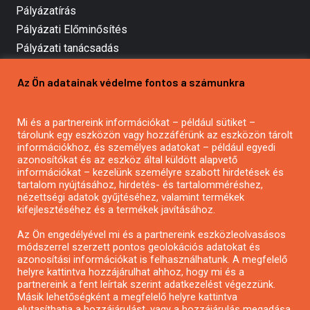
Pályázatírás
Pályázati Előminősítés
Pályázati tanácsadás
Pályázatírás vállalkozásoknak
Az Ön adatainak védelme fontos a számunkra
Mezőgazdasági pályázatírás
Pályázatírás magánszemélyeknek
Pályázatírás civil szervezeteknek
Mi és a partnereink információkat – például sütiket –
tárolunk egy eszközön vagy hozzáférünk az eszközön tárolt
Pályázatírás önkormányzatoknak
információkhoz, és személyes adatokat – például egyedi
Pályázatfigyelés
azonosítókat és az eszköz által küldött alapvető
információkat – kezelünk személyre szabott hirdetések és
Specifikus pályázatfigyelés vagy hírlevél
tartalom nyújtásához, hirdetés- és tartalomméréshez,
nézettségi adatok gyűjtéséhez, valamint termékek
kifejlesztéséhez és a termékek javításához.
PÁLYÁZATFIGYELŐ
Az Ön engedélyével mi és a partnereink eszközleolvasásos
módszerrel szerzett pontos geolokációs adatokat és
azonosítási információkat is felhasználhatunk. A megfelelő
helyre kattintva hozzájárulhat ahhoz, hogy mi és a
Pályázatok magánszemélyeknek
partnereink a fent leírtak szerint adatkezelést végezzünk.
Pályázatok civil szervezeteknek
Másik lehetőségként a megfelelő helyre kattintva
elutasíthatja a hozzájárulást, vagy a hozzájárulás megadása