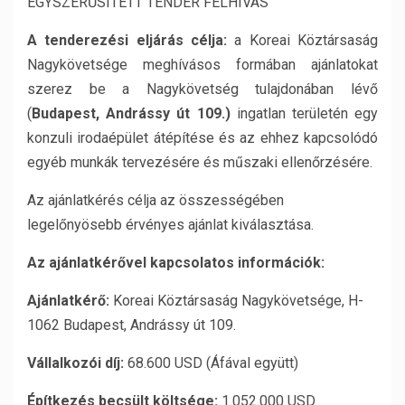
EGYSZERŰSÍTETT TENDER FELHÍVÁS
A tenderezési eljárás célja:
a Koreai Köztársaság
Nagykövetsége meghívásos formában ajánlatokat
szerez be a Nagykövetség tulajdonában lévő
(
Budapest, Andrássy út 109.)
ingatlan területén egy
konzuli irodaépület átépítése és az ehhez kapcsolódó
egyéb munkák tervezésére és műszaki ellenőrzésére.
Az ajánlatkérés célja az összességében
legelőnyösebb érvényes ajánlat kiválasztása.
Az ajánlatkérővel kapcsolatos információk:
Ajánlatkérő:
Koreai Köztársaság Nagykövetsége, H-
1062 Budapest, Andrássy út 109.
Vállalkozói díj:
68.600 USD (Áfával együtt)
Építkezés becsült költsége:
1.052.000 USD