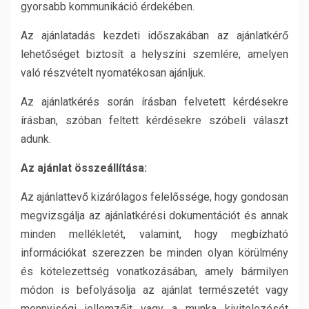
gyorsabb kommunikáció érdekében.
Az ajánlatadás kezdeti időszakában az ajánlatkérő
lehetőséget biztosít a helyszíni szemlére, amelyen
való részvételt nyomatékosan ajánljuk.
Az ajánlatkérés során írásban felvetett kérdésekre
írásban, szóban feltett kérdésekre szóbeli választ
adunk.
Az ajánlat összeállítása:
Az ajánlattevő kizárólagos felelőssége, hogy gondosan
megvizsgálja az ajánlatkérési dokumentációt és annak
minden mellékletét, valamint, hogy megbízható
információkat szerezzen be minden olyan körülmény
és kötelezettség vonatkozásában, amely bármilyen
módon is befolyásolja az ajánlat természetét vagy
mennyiségi jellemzőit vagy a munka kivitelezését