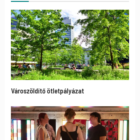
Városzöldítő ötletpályázat