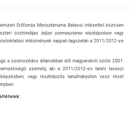
mzeti Erőforrás Minisztériuma Balassi Intézettel közösen
iszteri ösztöndíjas
teljes szemeszteres részképzésre
vagy
lsőoktatási intézmények nappali tagozatán a 2011/2012-es
ágú a szomszédos államokban élő magyarokról szóló 2001.
ar nemzetiségű személy, aki a 2011/2012-es tanév tavaszi
zképzésben, vagy részképzős tanulmányúton vesz részt
ényben.
eltételek: