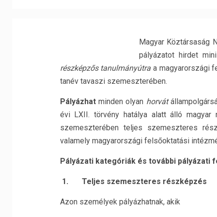
Magyar Köztársaság Ne
pályázatot hirdet min
részképzős tanulmányútra
a magyarországi fe
tanév tavaszi szemeszterében.
Pályázhat
minden olyan
horvát
állampolgárs
évi LXII. törvény hatálya alatt álló magy
szemeszterében teljes szemeszteres rés
valamely magyarországi felsőoktatási intézm
Pályázati kategóriák és további pályázati f
1.
Teljes szemeszteres részképzés
Azon személyek pályázhatnak, akik