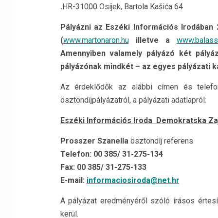
.
HR-31000 Osijek, Bartola Kašića 64
Pályázni az Eszéki Információs Irodában 
(
www.martonaron.hu
illetve a
www.balassi
Amennyiben valamely pályázó két pályáz
pályázónak mindkét – az egyes pályázati ka
Az érdeklődők az alábbi címen és telefon
ösztöndíjpályázatról, a pályázati adatlapról:
Eszéki Információs Iroda Demokratska Za
Prosszer Szanella
ösztöndíj referens
Telefon: 00 385/ 31-275-134
Fax: 00 385/ 31-275-133
E-mail:
informaciosiroda@net.hr
A pályázat eredményéről szóló írásos értes
kerül.