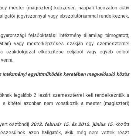
vagy mester (magiszteri) képzésén, nappali tagozaton aktív
hallgatói jogviszonnyal vagy abszolutóriummal rendelkeznek,
yarországi felsőoktatási intézmény államilag támogatott,
tatlan) vagy mesterképzéses szakján egy szemeszternél
 a szakdolgozat elkészítése céljából vagy egyéb célból
venni.
z intézményi együttműködés keretében megvalósuló közös
knak legalább 2 lezárt szemeszterrel kell rendelkezniük a
e kitétel azonban nem vonatkozik a mester (magiszteri)
yert ösztöndíj
2012. február 15. és 2012. június 15.
között
 részesülnek azon hallgatók, akik még nem vettek részt