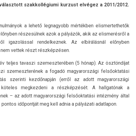
álasztott szakkollégiumi kurzust elvégez a 2011/2012.
anulmányok a lehető legnagyobb mértékben elismertethetők
 előnyben részesülnek azok a pályázók, akik az elismerésről a
ről igazolással rendelkeznek. Az elbírálásnál előnyben
g nem vettek részt részképzésen.
v teljes tavaszi szemeszterében (5 hónap). Az ösztöndíjat
zi
szemeszterének a fogadó magyarországi felsőoktatási
tás szerinti kezdőnapján (erről az adott magyarországi
t) köteles megkezdeni a részképzését. A hallgatónak a
k – az adott magyarországi felsőoktatási intézmény által
ontos időpontját meg kell adnia a pályázati adatlapon.