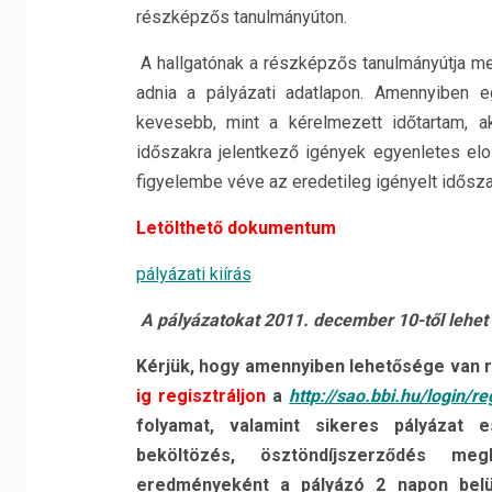
részképzős tanulmányúton.
A hallgatónak a részképzős tanulmányútja m
adnia a pályázati adatlapon. Amennyiben e
kevesebb, mint a kérelmezett időtartam, 
időszakra jelentkező igények egyenletes elo
figyelembe véve az eredetileg igényelt idősza
Letölthető dokumentum
pályázati kiírás
A pályázatokat 2011. december 10-től lehet 
Kérjük, hogy amennyiben lehetősége van rá,
ig regisztráljon
a
http://sao.bbi.hu/login/re
folyamat, valamint sikeres pályázat e
beköltözés, ösztöndíjszerződés meg
eredményeként a pályázó 2 napon belü