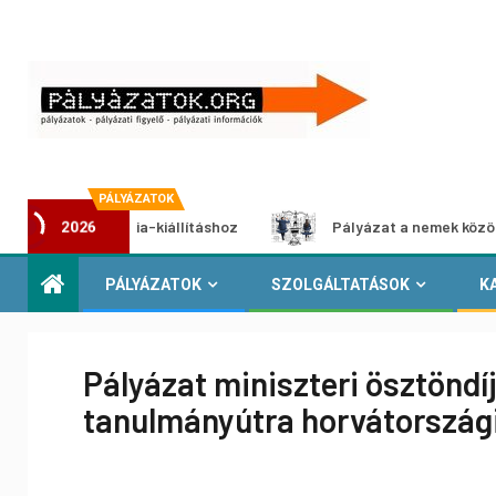
PÁLYÁZATOK
multimédia-kiállításhoz
Pályázat a nemek közötti egyenlő
2026
PÁLYÁZATOK
SZOLGÁLTATÁSOK
K
Pályázat miniszteri ösztöndí
tanulmányútra horvátország