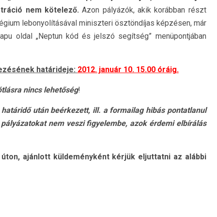
sztráció nem kötelező.
Azon pályázók, akik korábban részt
légium lebonyolításával miniszteri ösztöndíjas képzésen, már
kapu oldal „Neptun kód és jelszó segítség” menüpontjában
ezésének határideje:
2012. január 10. 15.00 óráig.
ótlásra nincs lehetőség
!
atáridő után beérkezett, ill. a formailag hibás pontatlanul
 pályázatokat nem veszi figyelembe, azok érdemi elbírálás
ton, ajánlott küldeményként kérjük eljuttatni az alábbi