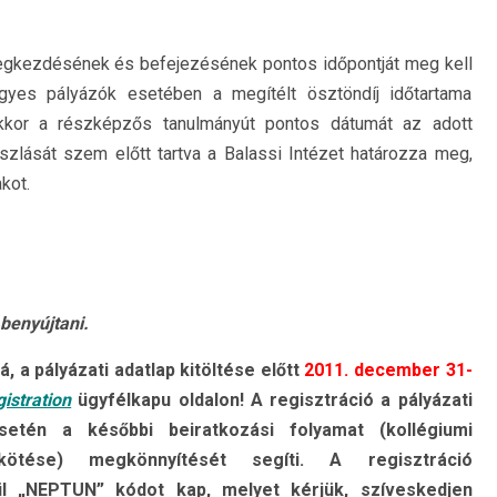
egkezdésének és befejezésének pontos időpontját meg kell
gyes pályázók esetében a megítélt ösztöndíj időtartama
akkor a részképzős tanulmányút pontos dátumát az adott
szlását szem előtt tartva a Balassi Intézet határozza meg,
kot.
benyújtani.
 a pályázati adatlap kitöltése előtt
2011. december 31-
gistration
ügyfélkapu oldalon! A regisztráció a pályázati
setén a későbbi beiratkozási folyamat (kollégiumi
kötése) megkönnyítését segíti. A regisztráció
l „NEPTUN” kódot kap, melyet kérjük, szíveskedjen