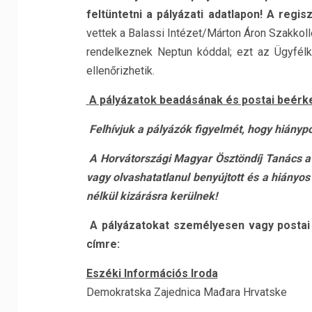
feltüntetni a pályázati adatlapon! A regi
vettek a Balassi Intézet/Márton Áron Szakkol
rendelkeznek Neptun kóddal; ezt az Ügyfél
ellenőrizhetik.
A pályázatok beadásának és postai beérk
Felhívjuk a pályázók figyelmét, hogy hiányp
A Horvátországi Magyar Ösztöndíj Tanács a h
vagy olvashatatlanul benyújtott és
a hiányos
nélkül kizárásra kerülnek!
A pályázatokat személyesen vagy postai ú
címre:
Eszéki Információs Iroda
Demokratska Zajednica Mađara Hrvatske