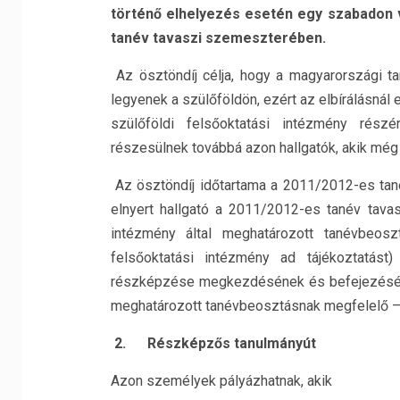
történő elhelyezés esetén egy szabadon v
tanév tavaszi szemeszterében.
Az ösztöndíj célja, hogy a magyarországi t
legyenek a szülőföldön, ezért az elbírálásnál
szülőföldi felsőoktatási intézmény részé
részesülnek továbbá azon hallgatók, akik mé
Az ösztöndíj időtartama a 2011/2012-es tané
elnyert hallgató a 2011/2012-es tanév tavas
intézmény által meghatározott tanévbeosz
felsőoktatási intézmény ad tájékoztatás
részképzése megkezdésének és befejezéséne
meghatározott tanévbeosztásnak megfelelő – p
2.
Részképzős tanulmányút
Azon személyek pályázhatnak, akik