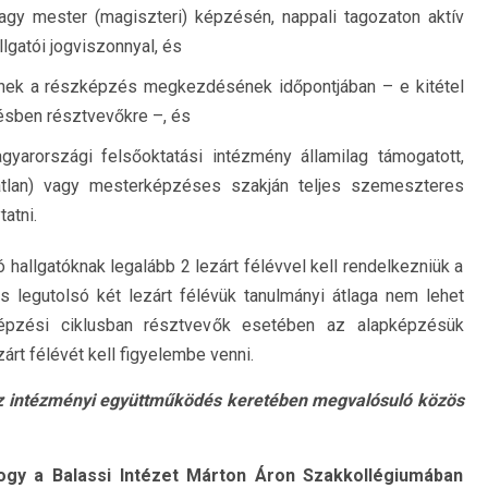
vagy mester (magiszteri) képzésén, nappali tagozaton aktív
llgatói jogviszonnyal, és
znek a részképzés megkezdésének időpontjában – e kitétel
ésben résztvevőkre –, és
yarországi felsőoktatási intézmény államilag támogatott,
atlan) vagy mesterképzéses szakján teljes szemeszteres
atni.
allgatóknak legalább 2 lezárt félévvel kell rendelkezniük a
legutolsó két lezárt félévük tanulmányi átlaga nem lehet
épzési ciklusban résztvevők esetében az alapképzésük
árt félévét kell figyelembe venni.
z intézményi együttműködés keretében megvalósuló közös
 hogy a Balassi Intézet Márton Áron Szakkollégiumában