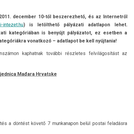
2011. december 10-től beszerezhető, és az Internetről
-intezet.hu
) is letölthető pályázati adatlapon lehet.
ati kategóriában is benyújt pályázatot, ez esetben a
tegóriákra vonatkozó – adatlapot be kell nyújtania!
számon kaphatnak további részletes felvilágosítást az
jednica Mađara Hrvatske
ítés a döntést követő 7 munkanapon belül postai feladásra