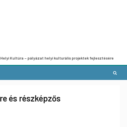
ra – pályázat helyi kulturális projektek fejlesztésére
A mun
sre és részképzős