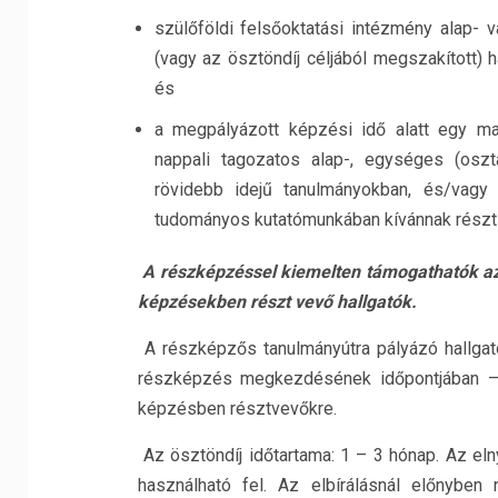
szülőföldi felsőoktatási intézmény alap- 
(vagy az ösztöndíj céljából megszakított) 
és
a megpályázott képzési idő alatt egy mag
nappali tagozatos alap-, egységes (osz
rövidebb idejű tanulmányokban, és/vagy
tudományos kutatómunkában kívánnak részt 
A részképzéssel kiemelten támogathatók a
képzésekben részt vevő hallgatók.
A részképzős tanulmányútra pályázó hallgató
részképzés megkezdésének időpontjában – 
képzésben résztvevőkre.
Az ösztöndíj időtartama: 1 – 3 hónap. Az eln
használható fel. Az elbírálásnál előnyben