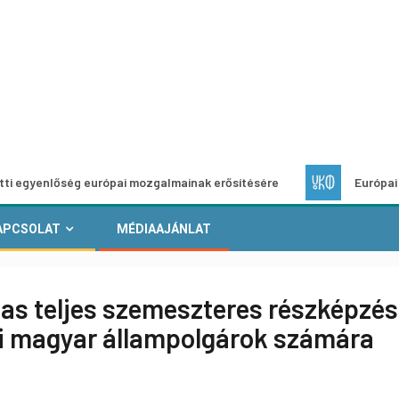
ség európai mozgalmainak erősítésére
Európai Helyi Kultú
APCSOLAT
MÉDIAAJÁNLAT
jas teljes szemeszteres részképzé
i magyar állampolgárok számára