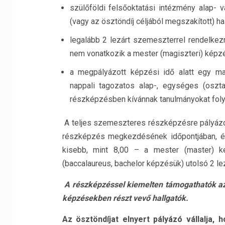
szülőföldi felsőoktatási intézmény alap- 
(vagy az ösztöndíj céljából megszakított) ha
legalább 2 lezárt szemeszterrel rendelke
nem vonatkozik a mester (magiszteri) képz
a megpályázott képzési idő alatt egy mag
nappali tagozatos alap-, egységes (oszt
részképzésben kívánnak tanulmányokat folyt
A teljes szemeszteres részképzésre pályázó h
részképzés megkezdésének időpontjában, és 
kisebb, mint 8,00 – a mester (master) k
(baccalaureus, bachelor képzésük) utolsó 2 lez
A részképzéssel kiemelten támogathatók a
képzésekben részt vevő hallgatók.
Az ösztöndíjat elnyert pályázó vállalja,