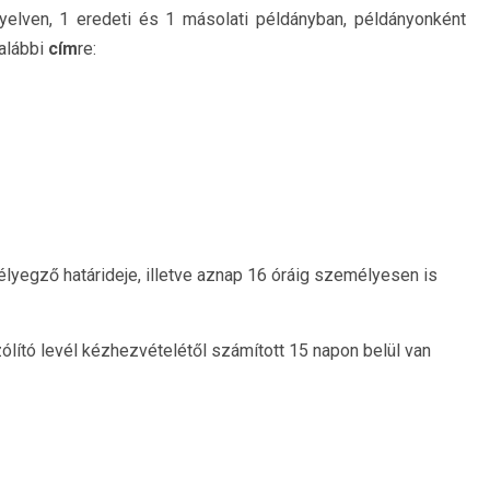
nyelven, 1 eredeti és 1 másolati példányban, példányonként
 alábbi
cím
re:
lyegző határideje, illetve aznap 16 óráig személyesen is
zólító levél kézhezvételétől számított 15 napon belül van