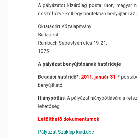
A pályázatot kizárólag postai úton, magyar 
összefűzve kell egy borítékban benyújtani az
Oktatásért Közalapítvány
Budapest
Rumbach Sebestyén utca 19-21.
1075
A pályázat benyújtásának határideje
Beadási határidő*:
2011. január 31
.
* postabé
benyújtható.
Hiánypótlás
: A pályázat hiánypótlására a fels
lehetőség.
Letölthető dokumentumok
Pályázat Szaklap kiad.doc