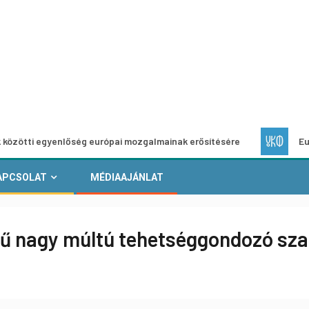
yenlőség európai mozgalmainak erősítésére
Európai Helyi 
APCSOLAT
MÉDIAAJÁNLAT
sű nagy múltú tehetséggondozó sza