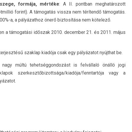
szege, formája, mértéke
: A II. pontban meghatározott
tmillió forint). A támogatás vissza nem térítendő támogatás.
00%-a, a pályázathoz önerő biztosítása nem kötelező.
en a támogatási időszak 2010. december 21. és 2011. május
erjesztésű szaklap kiadója csak egy pályázatot nyújthat be.
a nagy múltú tehetséggondozást is felvállaló önálló jogi
apok szerkesztőbizottsága/kiadója/fenntartója vagy a
yázatot.