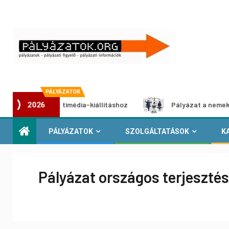
PÁLYÁZATOK
ázat multimédia-kiállításhoz
Pályázat a nemek közötti eg
2026
PÁLYÁZATOK
SZOLGÁLTATÁSOK
K
Pályázat országos terjeszté