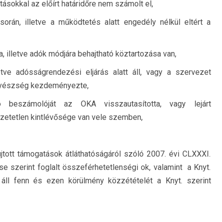
tásokkal az előírt határidőre nem számolt el,
orán, illetve a működtetés alatt engedély nélkül eltért a
a, illetve adók módjára behajtható köztartozása van,
etve adósságrendezési eljárás alatt áll, vagy a szervezet
 ügyészség kezdeményezte,
ó beszámolóját az OKA visszautasította, vagy lejárt
zetetlen kintlévősége van vele szemben,
tott támogatások átláthatóságáról szóló 2007. évi CLXXXI.
se szerint foglalt összeférhetetlenségi ok, valamint a Knyt.
 áll fenn és ezen körülmény közzétételét a Knyt. szerint