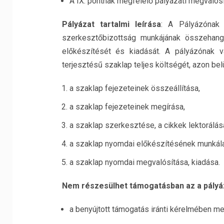
A IX. pontnak megfelelő pályázati megvalósí
Pályázat tartalmi leírása
: A Pályázónak v
szerkesztőbizottság munkájának összehangol
előkészítését és kiadását. A pályázónak v
terjesztésű szaklap teljes költségét, azon belü
a szaklap fejezeteinek összeállítása,
a szaklap fejezeteinek megírása,
a szaklap szerkesztése, a cikkek lektorálás
a szaklap nyomdai előkészítésének munkála
a szaklap nyomdai megvalósítása, kiadása.
Nem részesülhet támogatásban az a pályá
a benyújtott támogatás iránti kérelmében me