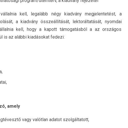
thatósági program/ütemterv, a kiadvány fejezetei
állalnia kell, legalább négy kiadvány megjelentetést, a
ását, a kiadvány összeállítását, lektoráltatását, nyomdai
állalnia kell, hogy a kapott támogatásból a az országos
l is az alábbi kiadásokat fedezi:
a,
tai,
zó, amely
gtévesztő vagy valótlan adatot szolgáltatott,