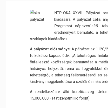
NTP-OKA XXVII. Pályázat ors
kiadására. A pályázat célja, 
Programot népszerűsítő, te
eredményeit bemutató, a tehet
szaklapok kiadásához.
A pályázat előzménye
: A pályázat az 1120/2
feladathoz kapcsolódik: „A tehetséges fiatal
önfejlesztő közösségek bemutatása a médiáb
hátrányos helyzetű, roma és fogyatékkel él
tehetségről, a tehetség felismeréséről és s
kiadvány megjelentetése a szülők és más ér
A rendelkezésre álló keretösszeg: Jelen
15.000.000,- Ft (tizenötmillió forint)