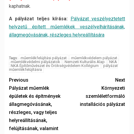
kaphatnak.
A pályázat teljes kírása:
Pályázat veszélyeztetett
helyzetű épített műemlékek veszélyelhárításának,
állagmegóvásának, részleges helyreállítására
műemlékfelújítási pályázat
műemlékvédelem pályázat
Tags:
műemlékvédelmi pályázatok
Nemzeti Kulturális Alap
NKA
NKA Építőművészet és Örökségvédelem Kollégium
pályázat
műemlékfelújításra
Previous
Next
Pályázat műemlék
Környezeti
épületek és építmények
szemléletformáló
állagmegóvásának,
installációs pályázat
részleges, vagy teljes
helyreállításának,
felújításának, valamint