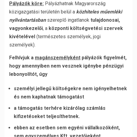
Pályázók köre:
Pályázhatnak Magyarország
közigazgatási területén belül a
közhiteles műemléki
nyilvántartásban
szereplő ingatlanok
tulajdonosai,
vagyonkezelői
, a
központi költségvetési szervek
kivételével
(természetes személyek, jogi
személyek).
Felhívjuk a
magánszemélyként
pályázók figyelmét,
hogy amennyiben nem vesznek igénybe pénzügyi
lebonyolítót, úgy
személyi jellegű költségekre nem igényelhetnek
és nem kaphatnak támogatást
a támogatás terhére kizárólag számlás
kifizetéseket teljesíthetnek.
ebben az esetben sem egyéni vállalkozóként,
sem egyszemélyes Kft. vezetőjeként