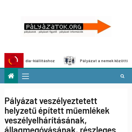
imédia-kiállításhoz
Pályázat a nemek közötti egyenlőség 
Pályázat veszélyeztetett
helyzetű épített műemlékek
veszélyelhárításának,
állagmegóvásának, részleges