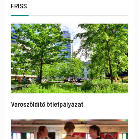
FRISS
Városzöldítő ötletpályázat