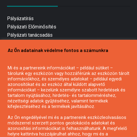
Pályázatírás
Pályázati Előminősítés
Pályázati tanácsadás
Pályázatírás vállalkozásoknak
Az Ön adatainak védelme fontos a számunkra
Mezőgazdasági pályázatírás
Pályázatírás magánszemélyeknek
Mi és a partnereink információkat – például sütiket –
Pályázatírás civil szervezeteknek
tárolunk egy eszközön vagy hozzáférünk az eszközön tárolt
Pályázatírás önkormányzatoknak
információkhoz, és személyes adatokat – például egyedi
azonosítókat és az eszköz által küldött alapvető
Pályázatfigyelés
információkat – kezelünk személyre szabott hirdetések és
Specifikus pályázatfigyelés vagy hírlevél
tartalom nyújtásához, hirdetés- és tartalomméréshez,
nézettségi adatok gyűjtéséhez, valamint termékek
kifejlesztéséhez és a termékek javításához.
PÁLYÁZATFIGYELŐ
Az Ön engedélyével mi és a partnereink eszközleolvasásos
módszerrel szerzett pontos geolokációs adatokat és
azonosítási információkat is felhasználhatunk. A megfelelő
helyre kattintva hozzájárulhat ahhoz, hogy mi és a
Pályázatok magánszemélyeknek