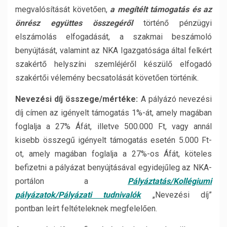
megvalósítását követően,
a megítélt támogatás és az
önrész együttes összegéről
történő pénzügyi
elszámolás elfogadását, a szakmai beszámoló
benyújtását, valamint az NKA Igazgatósága által felkért
szakértő helyszíni szemléjéről készülő elfogadó
szakértői vélemény becsatolását követően történik.
Nevezési díj összege/mértéke:
A pályázó nevezési
díj címen az igényelt támogatás 1%-át, amely magában
foglalja a 27% Áfát, illetve 500.000 Ft, vagy annál
kisebb összegű igényelt támogatás esetén 5.000 Ft-
ot, amely magában foglalja a 27%-os Áfát, köteles
befizetni a pályázat benyújtásával egyidejűleg az NKA-
portálon a
Pályáztatás/Kollégiumi
pályázatok/Pályázati tudnivalók
„Nevezési díj”
pontban leírt feltételeknek megfelelően.