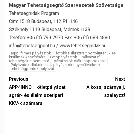
Magyar Tehetségsegítő Szervezetek Szövetsége
Tehetséghidak Program
Cím: 1518 Budapest, 112 Pf. 146
Székhely:1119 Budapest, Mérnök. u 39.
Telefon: +36 (1) 799 7970 Fax: +36 (1) 688 4880
info@tehetsegpont.hu / www.tehetseghidak.hu
filmes pályázatok
fotókkal illusztrált portréinterjúk és
Tags:
kisfilmek készítésére
Fotópályázatok
pályázat ifjú
tehetségeket bemutató
pályázatok diákcsoportoknak
Pályázatok diákoknak
pályázatok egyesületeknek
tehetségpontok pályázat
Previous
Next
APP4INNO – ötletpályázat
Alkoss, szárnyalj,
agrár- és élelmiszeripari
szalayzz!
KKV-k számára