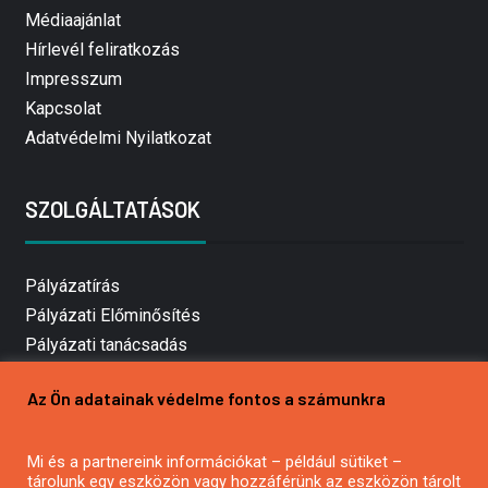
Médiaajánlat
Hírlevél feliratkozás
Impresszum
Kapcsolat
Adatvédelmi Nyilatkozat
SZOLGÁLTATÁSOK
Pályázatírás
Pályázati Előminősítés
Pályázati tanácsadás
Pályázatírás vállalkozásoknak
Az Ön adatainak védelme fontos a számunkra
Mezőgazdasági pályázatírás
Pályázatírás magánszemélyeknek
Mi és a partnereink információkat – például sütiket –
Pályázatírás civil szervezeteknek
tárolunk egy eszközön vagy hozzáférünk az eszközön tárolt