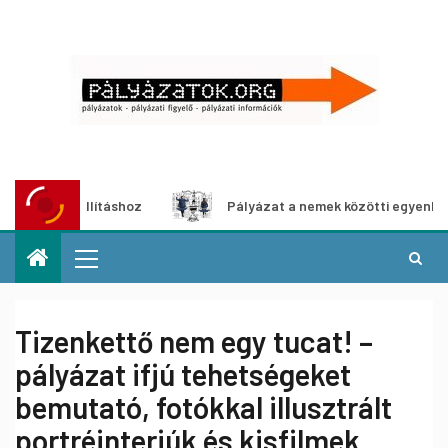
-kiállításhoz
Pályázat a nemek közötti egyenlőség európ
Tizenkettő nem egy tucat! –
pályázat ifjú tehetségeket
bemutató, fotókkal illusztrált
portréinterjúk és kisfilmek