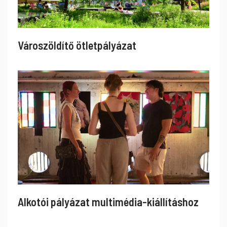
Városzöldítő ötletpályázat
Alkotói pályázat multimédia-kiállításhoz