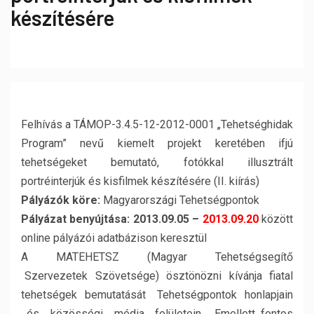
készítésére
Felhívás a TÁMOP-3.4.5-12-2012-0001 „Tehetséghidak
Program” nevű kiemelt projekt keretében ifjú
tehetségeket bemutató, fotókkal illusztrált
portréinterjúk és kisfilmek készítésére (II. kiírás)
Pályázók köre:
Magyarországi Tehetségpontok
Pályázat benyújtása: 2013.09.05 –
2013.09.20
között
online pályázói adatbázison keresztül
A MATEHETSZ (Magyar Tehetségsegítő
Szervezetek Szövetsége) ösztönözni kívánja fiatal
tehetségek bemutatását Tehetségpontok honlapjain
és közösségi média felületein. Emellett fontos