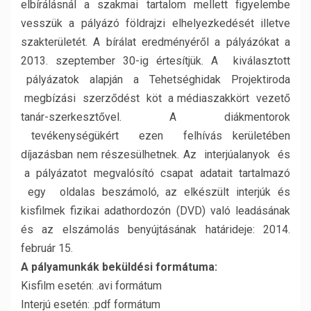
elbírálásnál a szakmai tartalom mellett figyelembe
vesszük a pályázó földrajzi elhelyezkedését illetve
szakterületét. A bírálat eredményéről a pályázókat a
2013. szeptember 30-ig értesítjük. A kiválasztott
pályázatok alapján a Tehetséghidak Projektiroda
megbízási szerződést köt a médiaszakkört vezető
tanár-szerkesztővel. A diákmentorok
tevékenységükért ezen felhívás kerületében
díjazásban nem részesülhetnek. Az interjúalanyok és
a pályázatot megvalósító csapat adatait tartalmazó
egy oldalas beszámoló, az elkészült interjúk és
kisfilmek fizikai adathordozón (DVD) való leadásának
és az elszámolás benyújtásának határideje: 2014.
február 15.
A pályamunkák beküldési formátuma:
Kisfilm esetén: .avi formátum
Interjú esetén: .pdf formátum