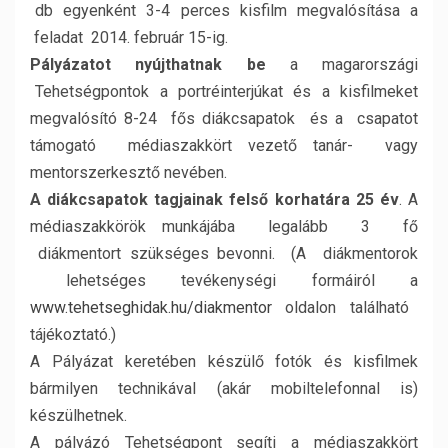
db egyenként 3-4 perces kisfilm megvalósítása a
feladat 2014. február 15-ig.
Pályázatot nyújthatnak be
a magarországi
Tehetségpontok a portréinterjúkat és a kisfilmeket
megvalósító 8-24 fős diákcsapatok és a csapatot
támogató médiaszakkört vezető tanár- vagy
mentorszerkesztő nevében.
A diákcsapatok tagjainak felső korhatára 25 év
. A
médiaszakkörök munkájába legalább 3 fő
diákmentort szükséges bevonni. (A diákmentorok
lehetséges tevékenységi formáiról a
www.tehetseghidak.hu/diakmentor
oldalon található
tájékoztató.)
A Pályázat keretében készülő fotók és kisfilmek
bármilyen technikával (akár mobiltelefonnal is)
készülhetnek.
A pályázó Tehetségpont segíti a médiaszakkört