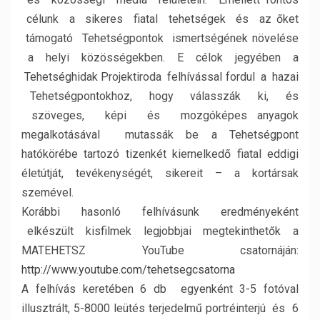
célunk a sikeres fiatal tehetségek és az őket
támogató Tehetségpontok ismertségének növelése
a helyi közösségekben. E célok jegyében a
Tehetséghidak Projektiroda felhívással fordul a hazai
Tehetségpontokhoz, hogy válasszák ki, és
szöveges, képi és mozgóképes anyagok
megalkotásával mutassák be a Tehetségpont
hatókörébe tartozó tizenkét kiemelkedő fiatal eddigi
életútját, tevékenységét, sikereit – a kortársak
szemével.
Korábbi hasonló felhívásunk eredményeként
elkészült kisfilmek legjobbjai megtekinthetők a
MATEHETSZ YouTube csatornáján:
http://www.youtube.com/tehetsegcsatorna
A felhívás keretében 6 db egyenként 3-5 fotóval
illusztrált, 5-8000 leütés terjedelmű portréinterjú és 6