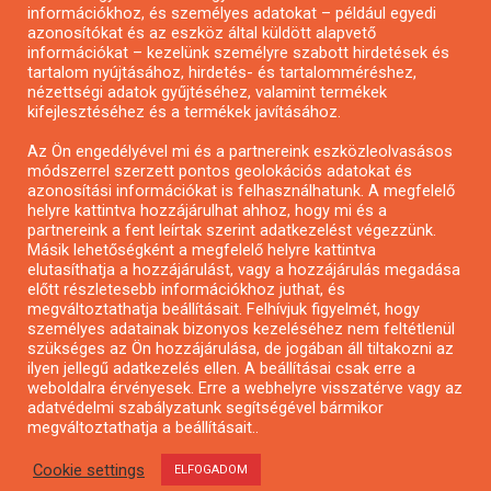
Pályázatírás önkormányzatoknak
információkhoz, és személyes adatokat – például egyedi
azonosítókat és az eszköz által küldött alapvető
Pályázatfigyelés
információkat – kezelünk személyre szabott hirdetések és
Specifikus pályázatfigyelés vagy hírlevél
tartalom nyújtásához, hirdetés- és tartalomméréshez,
nézettségi adatok gyűjtéséhez, valamint termékek
kifejlesztéséhez és a termékek javításához.
PÁLYÁZATFIGYELŐ
Az Ön engedélyével mi és a partnereink eszközleolvasásos
módszerrel szerzett pontos geolokációs adatokat és
azonosítási információkat is felhasználhatunk. A megfelelő
helyre kattintva hozzájárulhat ahhoz, hogy mi és a
Pályázatok magánszemélyeknek
partnereink a fent leírtak szerint adatkezelést végezzünk.
Pályázatok civil szervezeteknek
Másik lehetőségként a megfelelő helyre kattintva
elutasíthatja a hozzájárulást, vagy a hozzájárulás megadása
Pályázatok vállalkozásoknak
előtt részletesebb információkhoz juthat, és
Önkormányzati pályázatok
megváltoztathatja beállításait. Felhívjuk figyelmét, hogy
személyes adatainak bizonyos kezeléséhez nem feltétlenül
Mezőgazdasági pályázatok
szükséges az Ön hozzájárulása, de jogában áll tiltakozni az
Falusi turizmus pályázatok
ilyen jellegű adatkezelés ellen. A beállításai csak erre a
weboldalra érvényesek. Erre a webhelyre visszatérve vagy az
Napelem pályázatok
adatvédelmi szabályzatunk segítségével bármikor
GINOP pályázatok
megváltoztathatja a beállításait..
Cookie settings
ELFOGADOM