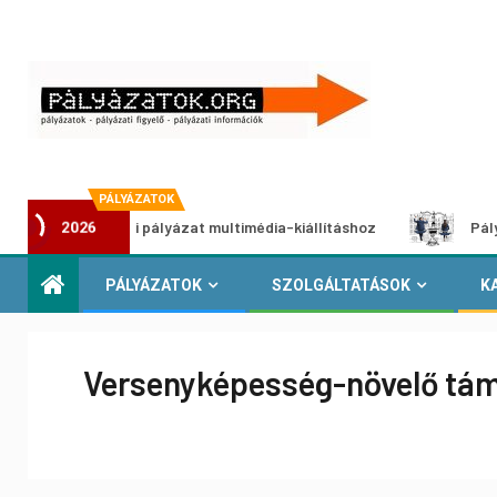
PÁLYÁZATOK
lkotói pályázat multimédia-kiállításhoz
Pályázat a nemek
2026
PÁLYÁZATOK
SZOLGÁLTATÁSOK
K
Versenyképesség-növelő tám