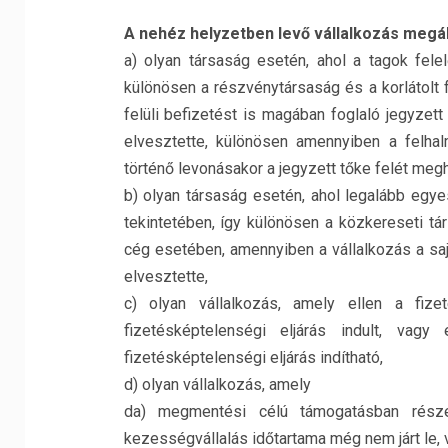
A nehéz helyzetben levő vállalkozás megál
a) olyan társaság esetén, ahol a tagok felel
különösen a részvénytársaság és a korlátolt 
felüli befizetést is magában foglaló jegyzet
elvesztette, különösen amennyiben a felha
történő levonásakor a jegyzett tőke felét meg
b) olyan társaság esetén, ahol legalább egye
tekintetében, így különösen a közkereseti tá
cég esetében, amennyiben a vállalkozás a saj
elvesztette,
c) olyan vállalkozás, amely ellen a fizet
fizetésképtelenségi eljárás indult, vagy
fizetésképtelenségi eljárás indítható,
d) olyan vállalkozás, amely
da) megmentési célú támogatásban rész
kezességvállalás időtartama még nem járt le, 