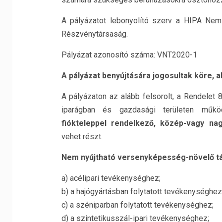
A pályázatot lebonyolító szerv a HIPA Nem
Részvénytársaság.
Pályázat azonosító száma: VNT2020-1
A pályázat benyújtására jogosultak köre, a
A pályázaton az alább felsorolt, a Rendelet
iparágban és gazdasági területen műk
fiókteleppel rendelkező, közép-vagy na
vehet részt.
Nem nyújtható versenyképesség-növelő 
a) acélipari tevékenységhez;
b) a hajógyártásban folytatott tevékenységhez
c) a széniparban folytatott tevékenységhez;
d) a szintetikusszál-ipari tevékenységhez;