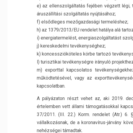
e) az ellenszolgáltatás fejében végzett légi, 
áruszállítási szolgáltatás nyújtásához;
f) elsődleges mezőgazdasági termeléshez;
h) az 1379/2013/EU rendelet hatálya alá tarto
i) energiatermelést, energiaszolgáltatást szol
j) kereskedelmi tevékenységhez;
k) koncesszióköteles körbe tartozó tevékenys
l) turisztikai tevékenységre irányuló projekthez
m) exporttal kapcsolatos tevékenységekhez
működtetésével, vagy az exporttevékenysé
kapcsolatban.
A pályázaton részt vehet az, aki 2019. de
értelemben vett állami támogatásokkal kapcso
37/2011. (III. 22.) Korm. rendelet (Atr.) 
vállalkozásnak, de a koronavírus-járvány kö
nehézségei támadtak.