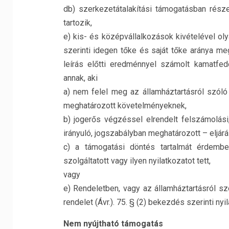
db) szerkezetátalakítási támogatásban részes
tartozik,
e) kis- és középvállalkozások kivételével ol
szerinti idegen tőke és saját tőke aránya m
leírás előtti eredménnyel számolt kamatfed
annak, aki
a) nem felel meg az államháztartásról szóló
meghatározott követelményeknek,
b) jogerős végzéssel elrendelt felszámolá
irányuló, jogszabályban meghatározott – eljárás 
c) a támogatási döntés tartalmát érdembe
szolgáltatott vagy ilyen nyilatkozatot tett,
vagy
e) Rendeletben, vagy az államháztartásról sz
rendelet (Ávr.). 75. § (2) bekezdés szerinti n
Nem nyújtható támogatás