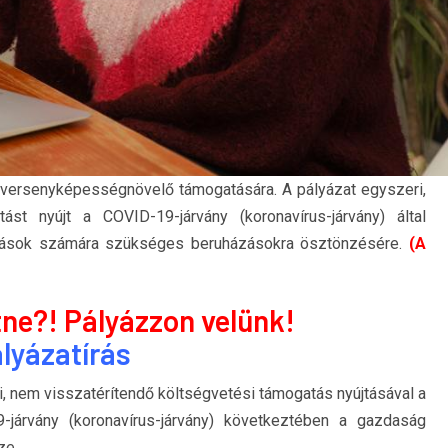
k versenyképességnövelő támogatására. A pályázat egyszeri,
ást nyújt a COVID-19-járvány (koronavírus-járvány) által
kozások számára szükséges beruházásokra ösztönzésére.
(A
tne?! Pályázzon velünk!
lyázatírás
i, nem visszatérítendő költségvetési támogatás nyújtásával a
járvány (koronavírus-járvány) következtében a gazdaság
ze.