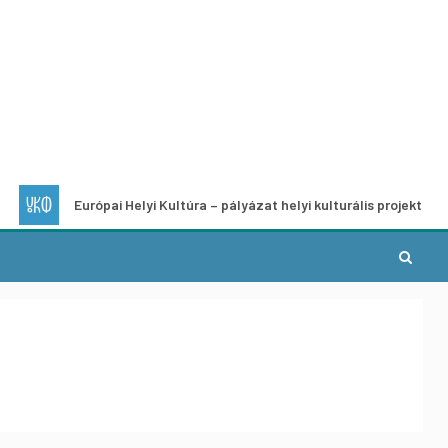
rópai Helyi Kultúra – pályázat helyi kulturális projektek fejlesztésére