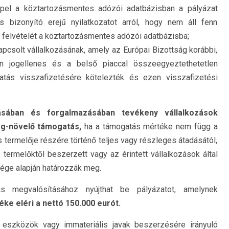
pel a köztartozásmentes adózói adatbázisban a pályázat
s bizonyító erejű nyilatkozatot arról, hogy nem áll fenn
i a felvételét a köztartozásmentes adózói adatbázisba;
apcsolt vállalkozásának, amely az Európai Bizottság korábbi,
án jogellenes és a belső piaccal összeegyeztethetetlen
tás visszafizetésére kötelezték és ezen visszafizetési
sában és forgalmazásában tevékeny vállalkozások
g-növelő támogatás,
ha a támogatás mértéke nem függ a
ermelője részére történő teljes vagy részleges átadásától,
ermelőktől beszerzett vagy az érintett vállalkozások által
ége alapján határozzák meg.
 megvalósításához nyújthat be pályázatot, amelynek
e eléri a nettó 150.000 eurót.
 eszközök vagy immateriális javak beszerzésére irányuló