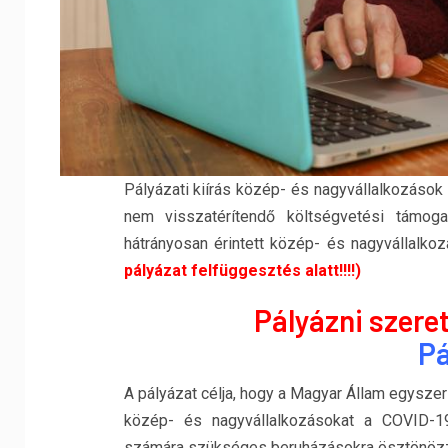
Pályázati kiírás közép- és nagyvállalkozáso
nem visszatérítendő költségvetési támogat
hátrányosan érintett közép- és nagyvállal
pályázat felfüggesztés alatt!!!!)
Pályázni szere
Pá
A pályázat célja, hogy a Magyar Állam egyszer
közép- és nagyvállalkozásokat a COVID-19-
számára szükséges beruházásokra ösztönöz