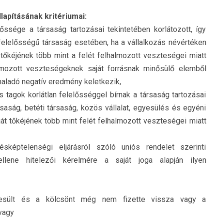
lapításának kritériumai:
őssége a társaság tartozásai tekintetében korlátozott, így
felelősségű társaság esetében, ha a vállalkozás névértéken
t tőkéjének több mint a felét felhalmozott veszteségei miatt
lmozott veszteségeknek saját forrásnak minősülő elemből
haladó negatív eredmény keletkezik,
s tagok korlátlan felelősséggel bírnak a társaság tartozásai
rsaság, betéti társaság, közös vállalat, egyesülés és egyéni
át tőkéjének több mint felét felhalmozott veszteségei miatt
ésképtelenségi eljárásról szóló uniós rendelet szerinti
 ellene hitelezői kérelmére a saját joga alapján ilyen
esült és a kölcsönt még nem fizette vissza vagy a
vagy