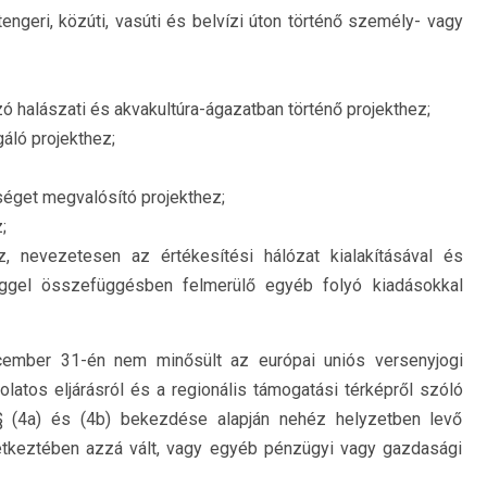
tengeri, közúti, vasúti és belvízi úton történő személy- vagy
zó halászati és akvakultúra-ágazatban történő projekthez;
gáló projekthez;
éget megvalósító projekthez;
;
, nevezetesen az értékesítési hálózat kialakításával és
ggel összefüggésben felmerülő egyéb folyó kiadásokkal
cember 31-én nem minősült az európai uniós versenyjogi
latos eljárásról és a regionális támogatási térképről szóló
6. § (4a) és (4b) bekezdése alapján nehéz helyzetben levő
vetkeztében azzá vált, vagy egyéb pénzügyi vagy gazdasági