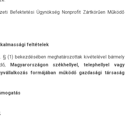
zeti Befektetési Ügynökség Nonprofit Zártkörűen Működő
lkalmassági feltételek
 8. § (1) bekezdésében meghatározottak kivételével bármely
ödő,
Magyarországon székhellyel, telephellyel vagy
gyvállalkozás formájában működő gazdasági társaság
támogatás
;