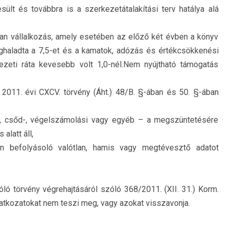
ült és továbbra is a szerkezetátalakítási terv hatálya alá
yan vállalkozás, amely esetében az előző két évben a könyv
eghaladta a 7,5-et és a kamatok, adózás és értékcsökkenési
ezeti ráta kevesebb volt 1,0-nél.Nem nyújtható támogatás
 2011. évi CXCV. törvény (Áht.) 48/B. §-ában és 50. §-ában
si, csőd-, végelszámolási vagy egyéb – a megszüntetésére
alatt áll,
n befolyásoló valótlan, hamis vagy megtévesztő adatot
óló törvény végrehajtásáról szóló 368/2011. (XII. 31.) Korm.
yilatkozatokat nem teszi meg, vagy azokat visszavonja.