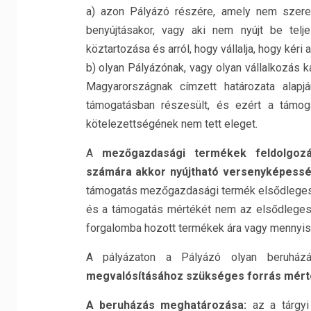
a) azon Pályázó részére, amely nem szere
benyújtásakor, vagy aki nem nyújt be telje
köztartozása és arról, hogy vállalja, hogy kér
b) olyan Pályázónak, vagy olyan vállalkozás k
Magyarországnak címzett határozata alapj
támogatásban részesült, és ezért a támoga
kötelezettségének nem tett eleget.
A
mezőgazdasági termékek feldolgozá
számára akkor nyújtható versenyképessé
támogatás mezőgazdasági termék elsődleges t
és a támogatás mértékét nem az elsődleges t
forgalomba hozott termékek ára vagy mennyis
A pályázaton a Pályázó olyan beruházás
megvalósításához szükséges forrás mérték
A beruházás meghatározása:
az a tárgyi