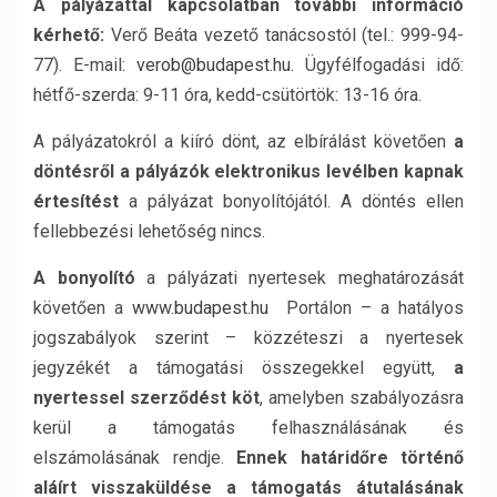
A pályázattal kapcsolatban további információ
kérhető:
Verő Beáta vezető tanácsostól (tel.: 999-94-
77). E-mail:
verob@budapest.hu
. Ügyfélfogadási idő:
hétfő-szerda: 9-11 óra, kedd-csütörtök: 13-16 óra.
A pályázatokról a kiíró dönt, az elbírálást követően
a
döntésről a pályázók
elektronikus levélben kapnak
értesítést
a pályázat bonyolítójától. A döntés ellen
fellebbezési lehetőség nincs.
A bonyolító
a pályázati nyertesek meghatározását
követően a
www.budapest.hu
Portálon – a hatályos
jogszabályok szerint – közzéteszi a nyertesek
jegyzékét a támogatási összegekkel együtt,
a
nyertessel szerződést köt
, amelyben szabályozásra
kerül a támogatás felhasználásának és
elszámolásának rendje.
Ennek határidőre történő
aláírt visszaküldése a támogatás átutalásának