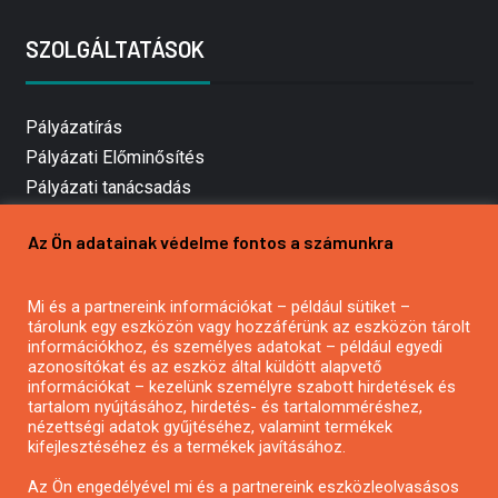
SZOLGÁLTATÁSOK
Pályázatírás
Pályázati Előminősítés
Pályázati tanácsadás
Pályázatírás vállalkozásoknak
Az Ön adatainak védelme fontos a számunkra
Mezőgazdasági pályázatírás
Pályázatírás magánszemélyeknek
Mi és a partnereink információkat – például sütiket –
Pályázatírás civil szervezeteknek
tárolunk egy eszközön vagy hozzáférünk az eszközön tárolt
Pályázatírás önkormányzatoknak
információkhoz, és személyes adatokat – például egyedi
azonosítókat és az eszköz által küldött alapvető
Pályázatfigyelés
információkat – kezelünk személyre szabott hirdetések és
Specifikus pályázatfigyelés vagy hírlevél
tartalom nyújtásához, hirdetés- és tartalomméréshez,
nézettségi adatok gyűjtéséhez, valamint termékek
kifejlesztéséhez és a termékek javításához.
PÁLYÁZATFIGYELŐ
Az Ön engedélyével mi és a partnereink eszközleolvasásos