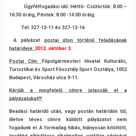
Ügyfélfogadási idő: Hétfő- Csütörtök: 8.00 –
16:30 óráig, Péntek: 8.00 -14.00 óráig.
Tel: 327-12-11 és 327-12-16
A pályázat
postai úton történő feladásának
határideje:
2012. október 3.
Postai Cím:
Főpolgármesteri Hivatal Kulturális,
Turisztikai és Sport Főosztály Sport Osztálya, 1052
Budapest, Városház utca 9-11.
Kérjük a megfelelő címre jutassák el a
pályázatukat!!!
Beadási határidő után, vagy postán határidőn túl,
illetve téves címre küldött pályázatot nem
fogadunk el. A formailag hibás, hiányosan kitöltött,
továbbá elbírálásra alkalmatlan, valótlan adatokat