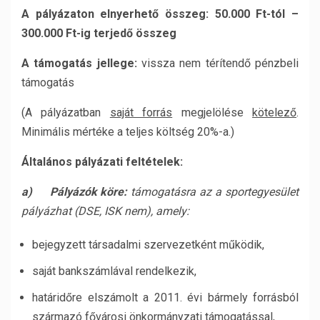
A pályázaton elnyerhető összeg: 50.000 Ft-tól –
300.000 Ft-ig terjedő összeg
A támogatás jellege:
vissza nem térítendő pénzbeli
támogatás
(A pályázatban
saját forrás
megjelölése
kötelező
.
Minimális mértéke a teljes költség 20%-a.)
Általános pályázati feltételek:
a)
Pályázók köre:
támogatásra az a sportegyesület
pályázhat (DSE, ISK nem), amely:
bejegyzett társadalmi szervezetként működik,
saját bankszámlával rendelkezik,
határidőre elszámolt a 2011. évi bármely forrásból
származó fővárosi önkormányzati támogatással,