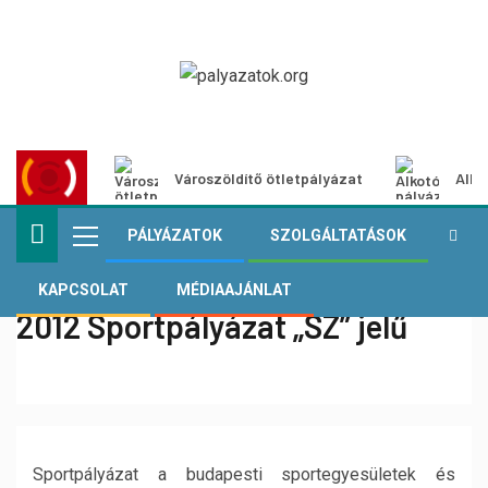
Városzöldítő ötletpályázat
Alko
PÁLYÁZATOK
SZOLGÁLTATÁSOK
KAPCSOLAT
MÉDIAAJÁNLAT
2012 Sportpályázat „SZ” jelű
Sportpályázat a budapesti sportegyesületek és