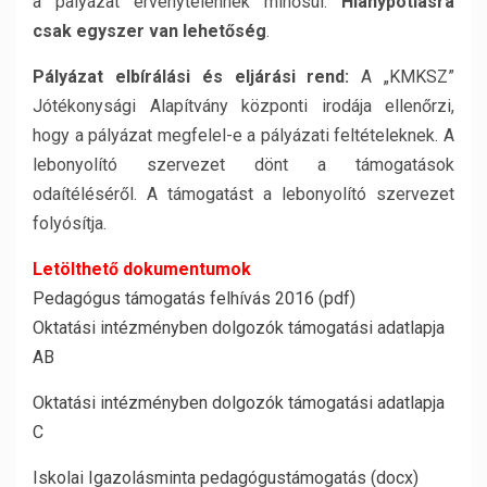
a pályázat érvénytelennek minősül.
Hiánypótlásra
csak
egyszer van lehetőség
.
Pályázat elbírálási és eljárási rend:
A „KMKSZ”
Jótékonysági Alapítvány központi irodája ellenőrzi,
hogy a pályázat megfelel-e a pályázati feltételeknek. A
lebonyolító szervezet dönt a támogatások
odaítéléséről. A támogatást a lebonyolító szervezet
folyósítja.
Letölthető dokumentumok
Pedagógus támogatás felhívás 2016 (pdf)
Oktatási intézményben dolgozók támogatási adatlapja
AB
Oktatási intézményben dolgozók támogatási adatlapja
C
Iskolai Igazolásminta pedagógustámogatás (docx)