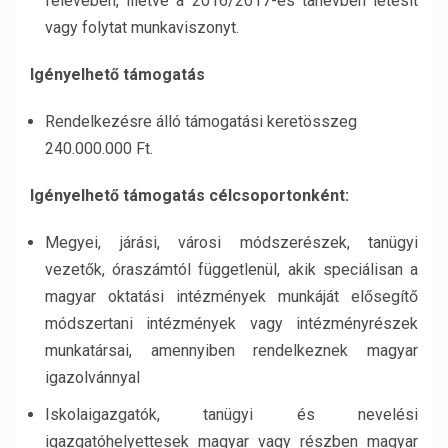
félévében, illetve a 2016/2017-es tanévben létesít
vagy folytat munkaviszonyt.
Igényelhető támogatás
Rendelkezésre álló támogatási keretösszeg
240.000.000 Ft.
Igényelhető támogatás célcsoportonként:
Megyei, járási, városi módszerészek, tanügyi
vezetők, óraszámtól függetlenül, akik speciálisan a
magyar oktatási intézmények munkáját elősegítő
módszertani intézmények vagy intézményrészek
munkatársai, amennyiben rendelkeznek magyar
igazolvánnyal
Iskolaigazgatók, tanügyi és nevelési
igazgatóhelyettesek magyar vagy részben magyar