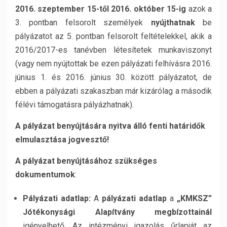
2016. szeptember 15-től 2016. október 15-ig
azok a
3. pontban felsorolt személyek
nyújthatnak
be
pályázatot az 5. pontban felsorolt feltételekkel, akik a
2016/2017-es tanévben létesítetek munkaviszonyt
(vagy nem nyújtottak be ezen pályázati felhívásra 2016.
június 1. és 2016. június 30. között pályázatot, de
ebben a pályázati szakaszban már kizárólag a második
félévi támogatásra pályázhatnak).
A pályázat benyújtására nyitva álló fenti határidők
elmulasztása jogvesztő!
A pályázat benyújtásához szükséges
dokumentumok
:
Pályázati adatlap:
A
pályázati adatlap
a
„KMKSZ”
Jótékonysági Alapítvány
megbízottainál
igényelhető. Az intézményi igazolás űrlapját az