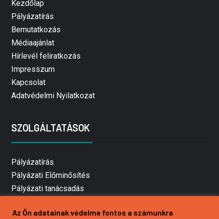
Kezdőlap
Pályázatírás
Bemutatkozás
Médiaajánlat
Hírlevél feliratkozás
Impresszum
Kapcsolat
Adatvédelmi Nyilatkozat
SZOLGÁLTATÁSOK
Pályázatírás
Pályázati Előminősítés
Pályázati tanácsadás
Pályázatírás vállalkozásoknak
Az Ön adatainak védelme fontos a számunkra
Mezőgazdasági pályázatírás