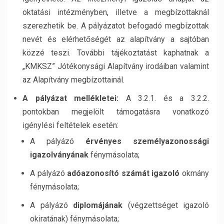
oktatási intézményben, illetve a megbízottaknál
szerezhetik be. A pályázatot befogadó megbízottak
nevét és elérhetőségét az alapítvány a sajtóban
közzé teszi. További tájékoztatást kaphatnak a
„KMKSZ” Jótékonysági Alapítvány irodáiban valamint
az Alapítvány megbízottainál.
A pályázat mellékletei:
A 3.2.1. és a 3.2.2.
pontokban megjelölt támogatásra vonatkozó
igénylési feltételek esetén:
A pályázó
érvényes személyazonossági
igazolványának
fénymásolata;
A pályázó
adóazonosító számát igazoló
okmány
fénymásolata;
A pályázó
diplomájának
(végzettséget igazoló
okiratának) fénymásolata;