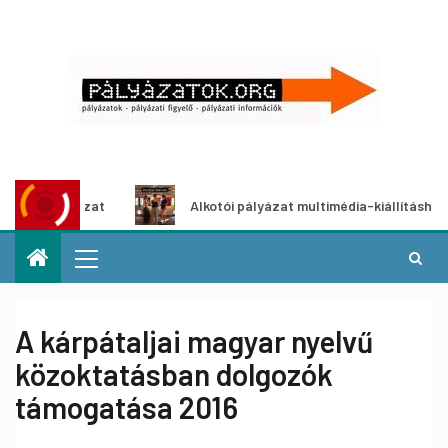
yázat
Alkotói pályázat multimédia-kiállításhoz
A kárpátaljai magyar nyelvű
közoktatásban dolgozók
támogatása 2016