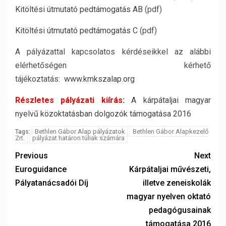
Kitöltési útmutató pedtámogatás AB
(pdf)
Kitöltési útmutató pedtámogatás C
(pdf)
A pályázattal kapcsolatos kérdéseikkel az alábbi
elérhetőségen kérhető
tájékoztatás:
www.kmkszalap.org
Részletes pályázati kiírás:
A kárpátaljai magyar
nyelvű közoktatásban dolgozók támogatása 2016
Bethlen Gábor Alap pályázatok
Bethlen Gábor Alapkezelő
Tags:
Zrt.
pályázat határon túliak számára
Previous
Next
Euroguidance
Kárpátaljai művészeti,
Pályatanácsadói Díj
illetve zeneiskolák
magyar nyelven oktató
pedagógusainak
támogatása 2016