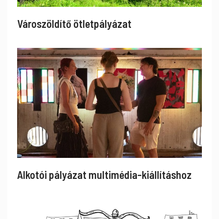
Városzöldítő ötletpályázat
Alkotói pályázat multimédia-kiállításhoz