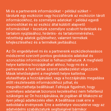
Pályázatírás magánszemélyeknek
Mi és a partnereink információkat – például sütiket –
Pályázatírás civil szervezeteknek
tárolunk egy eszközön vagy hozzáférünk az eszközön tárolt
Pályázatírás önkormányzatoknak
információkhoz, és személyes adatokat – például egyedi
azonosítókat és az eszköz által küldött alapvető
Pályázatfigyelés
információkat – kezelünk személyre szabott hirdetések és
Specifikus pályázatfigyelés vagy hírlevél
tartalom nyújtásához, hirdetés- és tartalomméréshez,
nézettségi adatok gyűjtéséhez, valamint termékek
kifejlesztéséhez és a termékek javításához.
PÁLYÁZATFIGYELŐ
Az Ön engedélyével mi és a partnereink eszközleolvasásos
módszerrel szerzett pontos geolokációs adatokat és
azonosítási információkat is felhasználhatunk. A megfelelő
helyre kattintva hozzájárulhat ahhoz, hogy mi és a
Pályázatok magánszemélyeknek
partnereink a fent leírtak szerint adatkezelést végezzünk.
Pályázatok civil szervezeteknek
Másik lehetőségként a megfelelő helyre kattintva
elutasíthatja a hozzájárulást, vagy a hozzájárulás megadása
Pályázatok vállalkozásoknak
előtt részletesebb információkhoz juthat, és
Önkormányzati pályázatok
megváltoztathatja beállításait. Felhívjuk figyelmét, hogy
személyes adatainak bizonyos kezeléséhez nem feltétlenül
Mezőgazdasági pályázatok
szükséges az Ön hozzájárulása, de jogában áll tiltakozni az
Falusi turizmus pályázatok
ilyen jellegű adatkezelés ellen. A beállításai csak erre a
weboldalra érvényesek. Erre a webhelyre visszatérve vagy az
Napelem pályázatok
adatvédelmi szabályzatunk segítségével bármikor