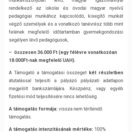
munkaviszonyban lévő, magyar igazolvánnyal
rendelkező az iskolai és óvodai magyar nyelvű
pedagógiai munkához kapcsolódó, kisegítő munkát
végző személyek és a vonatkozó tanévrész több mint
felének megfelelő időtartamban gyermekgondozási
segélyen lévő pedagógusok,
– összesen 36.000 Ft (egy félévre vonatkozóan
18.000
Ft-nak megfelelő UAH).
A Támogató a támogatási összeget
két részletben
átutalással teljesíti a pályázó pályázati adatlapon
megjelölt bankszámlájára. Készpénz, vagy egyéb
fizetési mód teljesítésére nincs lehetőség.
A támogatás formája:
vissza nem térítendő
támogatás.
A támogatás intenzitásának mértéke:
100%