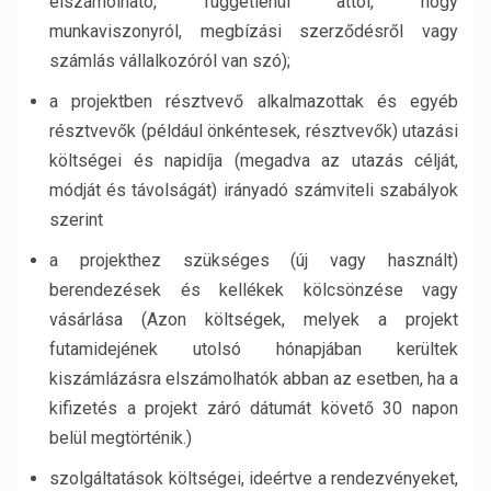
elszámolható, függetlenül attól, hogy
munkaviszonyról, megbízási szerződésről vagy
számlás vállalkozóról van szó);
a projektben résztvevő alkalmazottak és egyéb
résztvevők (például önkéntesek, résztvevők) utazási
költségei és napidíja (megadva az utazás célját,
módját és távolságát) irányadó számviteli szabályok
szerint
a projekthez szükséges (új vagy használt)
berendezések és kellékek kölcsönzése vagy
vásárlása (
Azon költségek, melyek a projekt
futamidejének utolsó hónapjában kerültek
kiszámlázásra elszámolhatók abban az esetben, ha a
kifizetés a projekt záró dátumát követő 30 napon
belül megtörténik.)
szolgáltatások költségei, ideértve a rendezvényeket,