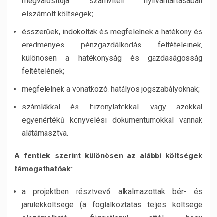
megvalósítója számviteli nyilvántartásában
elszámolt költségek;
ésszerűek, indokoltak és megfelelnek a hatékony és
eredményes pénzgazdálkodás feltételeinek,
különösen a hatékonyság és gazdaságosság
feltételének;
megfelelnek a vonatkozó, hatályos jogszabályoknak;
számlákkal és bizonylatokkal, vagy azokkal
egyenértékű könyvelési dokumentumokkal vannak
alátámasztva.
A fentiek szerint különösen az alábbi költségek
támogathatóak:
a projektben résztvevő alkalmazottak bér- és
járulékköltsége (a foglalkoztatás teljes költsége