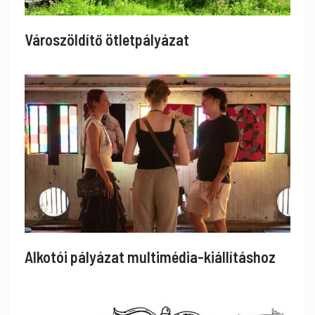
Városzöldítő ötletpályázat
Alkotói pályázat multimédia-kiállításhoz