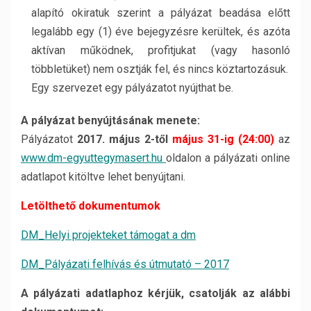
alapító okiratuk szerint a pályázat beadása előtt
legalább
egy (1) éve
bejegyzésre kerültek, és azóta
aktívan működnek, profitjukat (vagy hasonló
többletüket) nem osztják fel, és nincs köztartozásuk.
Egy szervezet egy pályázatot nyújthat be.
A pályázat benyújtásának menete:
Pályázatot
2017. május 2-től
május 31-ig (24:00)
az
www.dm-egyuttegymasert.hu
oldalon a pályázati online
adatlapot kitöltve
lehet benyújtani.
Letölthető dokumentumok
DM_Helyi projekteket támogat a dm
DM_Pályázati felhívás és útmutató – 2017
A pályázati adatlaphoz kérjük,
csatolják
az alábbi