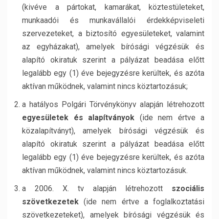
(kivéve a pártokat, kamarákat, köztestületeket,
munkaadói és munkavállalói érdekképviseleti
szervezeteket, a biztosító egyesületeket, valamint
az egyházakat), amelyek bírósági végzésük és
alapító okiratuk szerint a pályázat beadása előtt
legalább
egy (1) éve
bejegyzésre kerültek, és azóta
aktívan működnek, valamint nincs köztartozásuk;
a hatályos Polgári Törvénykönyv alapján létrehozott
egyesületek és alapítványok
(ide nem értve a
közalapítványt), amelyek bírósági végzésük és
alapító okiratuk szerint a pályázat beadása előtt
legalább
egy (1) éve
bejegyzésre kerültek, és azóta
aktívan működnek, valamint nincs köztartozásuk.
a 2006. X. tv alapján létrehozott
szociális
szövetkezetek
(ide nem értve a foglalkoztatási
szövetkezeteket), amelyek bírósági végzésük és