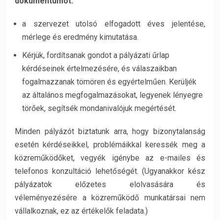
dokumentumot:
a szervezet utolsó elfogadott éves jelentése,
mérlege és eredmény kimutatása.
Kérjük, fordítsanak gondot a pályázati űrlap
kérdéseinek értelmezésére, és válaszaikban
fogalmazzanak tömören és egyértelműen. Kerüljék
az általános megfogalmazásokat, legyenek lényegre
törőek, segítsék mondanivalójuk megértését.
Minden pályázót biztatunk arra, hogy bizonytalanság
esetén kérdéseikkel, problémáikkal keressék meg a
közreműködőket,
vegyék igénybe az e-mailes és
telefonos konzultáció lehetőségét.
(Ugyanakkor kész
pályázatok előzetes elolvasására és
véleményezésére a közreműködő munkatársai nem
vállalkoznak, ez az értékelők feladata.)