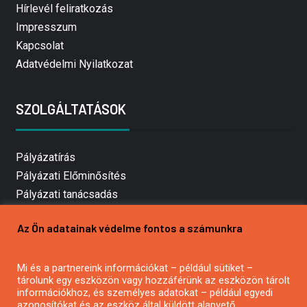
Hírlevél feliratkozás
Impresszum
Kapcsolat
Adatvédelmi Nyilatkozat
SZOLGÁLTATÁSOK
Pályázatírás
Pályázati Előminősítés
Pályázati tanácsadás
Pályázatírás vállalkozásoknak
Az Ön adatainak védelme fontos a számunkra
Mezőgazdasági pályázatírás
Pályázatírás magánszemélyeknek
Mi és a partnereink információkat – például sütiket –
Pályázatírás civil szervezeteknek
tárolunk egy eszközön vagy hozzáférünk az eszközön tárolt
Pályázatírás önkormányzatoknak
információkhoz, és személyes adatokat – például egyedi
azonosítókat és az eszköz által küldött alapvető
Pályázatfigyelés