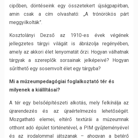
cipőben, döntéseink egy összetekert újságpapírban,
amin csak a cím olvasható: „A trónörökös párt
meggyilkolták”.
Kosztolányi Dezső az 1910-es évek végének
jellegzetes tárgyi világát is ábrázolja regényében,
amely az akkori élet lenyomatát őrzi. Hogyan válhatnak
tárgyak a szereplők sorsainak jelképeivé? Hogyan
sűríthető egy sosemvolt élet egy tárgyba?
Mi a múzeumpedagógiai foglalkoztató tér és
milyenek a kiállításai?
A tér egy belsőépítészeti alkotás, mely felkínálja az
újrarendezés és az újraértelmezés lehetőségét.
Mozgatható elemei, eltérő textúrái a múzeumnak
otthont adó épület történetével, a PIM gyűjteményével
és az irodalommal játszanak – ahogyan a betérő