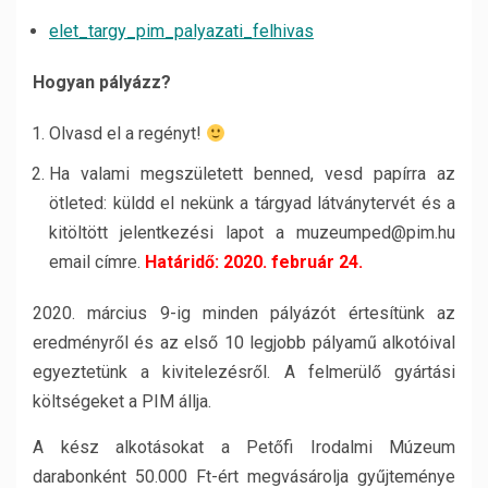
elet_targy_pim_palyazati_felhivas
Hogyan pályázz?
Olvasd el a regényt!
Ha valami megszületett benned, vesd papírra az
ötleted: küldd el nekünk a tárgyad látványtervét és a
kitöltött jelentkezési lapot a muzeumped@pim.hu
email címre.
Határidő: 2020. február 24.
2020. március 9-ig minden pályázót értesítünk az
eredményről és az első 10 legjobb pályamű alkotóival
egyeztetünk a kivitelezésről. A felmerülő gyártási
költségeket a PIM állja.
A kész alkotásokat a Petőfi Irodalmi Múzeum
darabonként 50.000 Ft-ért megvásárolja gyűjteménye