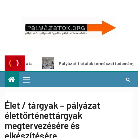
ályázata
Pályázat fiatalok természettudományos pályára
Élet / tárgyak – pályázat
élettörténettárgyak
megtervezésére és
elkészítésére