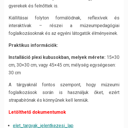
gyerekek és felnőttek is.
Kiállításai folyton formálódnak, reflexívek és
interaktívak – részei a múzeumpedagógiai
foglalkozásoknak és az egyéni látogatók élményeinek.
Praktikus információk:
Installáció plexi kubusokban, melyek mérete:
15×30
cm, 30×30 cm, vagy 45×45 cm; mélység egységesen:
30 cm
A tárgyaknál fontos szempont, hogy múzeumi
foglalkozások során is használjuk őket, ezért
strapabírónak és könnyűnek kell lenniük.
Letölthető dokumentumok
elet_targyak_jelentkezesi_lap