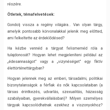
részére.
Ötletek, témafelvetések:
Gondolj vissza a regény világára… Van olyan tárgy,
amelyik pontosabb körvonalakkal jelenik meg előtted,
ami felkeltette az érdeklődésed?
Ha kézbe vennéd a tárgyat felismernéd róla a
tulajdonosát? Hogyan lehet megjeleníteni például az
„édesannaságot” vagy a „vizynéséget” egy fiktív
élettörténettárgyban?
Hogyan jelennek meg az emberi, társadalmi, politikai
bizonytalanságok a férfiak és nők kapcsolataiban (a
társas érintkezés, udvarlás, szexualitás, házasság
szabályaiban, gyerekvállalásban)? Milyen személyes
tárgyak kapcsolódhatnak ezekhez a viszonyokhoz?