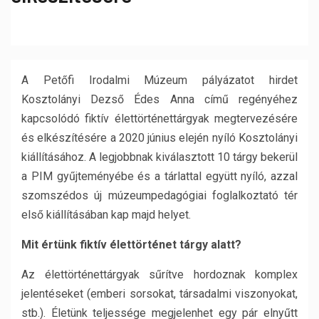
A Petőfi Irodalmi Múzeum pályázatot hirdet
Kosztolányi Dezső Édes Anna című regényéhez
kapcsolódó fiktív élettörténettárgyak megtervezésére
és elkészítésére a 2020 június elején nyíló Kosztolányi
kiállításához. A legjobbnak kiválasztott 10 tárgy bekerül
a PIM gyűjteményébe és a tárlattal együtt nyíló, azzal
szomszédos új múzeumpedagógiai foglalkoztató tér
első kiállításában kap majd helyet.
Mit értünk fiktív élettörténet tárgy alatt?
Az élettörténettárgyak sűrítve hordoznak komplex
jelentéseket (emberi sorsokat, társadalmi viszonyokat,
stb.). Életünk teljessége megjelenhet egy pár elnyűtt