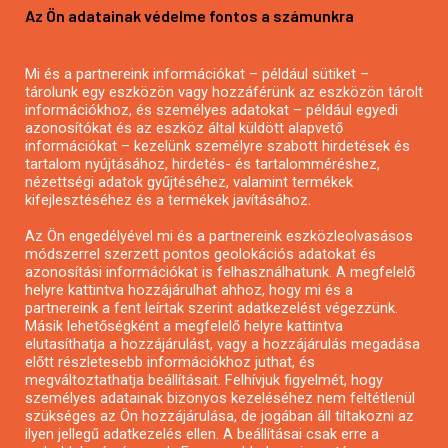
Az Ön adatainak védelme fontos a számunkra
Mezőgazdasági pályázatírás
Pályázatírás magánszemélyeknek
Mi és a partnereink információkat – például sütiket –
Pályázatírás civil szervezeteknek
tárolunk egy eszközön vagy hozzáférünk az eszközön tárolt
Pályázatírás önkormányzatoknak
információkhoz, és személyes adatokat – például egyedi
azonosítókat és az eszköz által küldött alapvető
Pályázatfigyelés
információkat – kezelünk személyre szabott hirdetések és
Specifikus pályázatfigyelés vagy hírlevél
tartalom nyújtásához, hirdetés- és tartalomméréshez,
nézettségi adatok gyűjtéséhez, valamint termékek
kifejlesztéséhez és a termékek javításához.
PÁLYÁZATFIGYELŐ
Az Ön engedélyével mi és a partnereink eszközleolvasásos
módszerrel szerzett pontos geolokációs adatokat és
azonosítási információkat is felhasználhatunk. A megfelelő
helyre kattintva hozzájárulhat ahhoz, hogy mi és a
Pályázatok magánszemélyeknek
partnereink a fent leírtak szerint adatkezelést végezzünk.
Pályázatok civil szervezeteknek
Másik lehetőségként a megfelelő helyre kattintva
elutasíthatja a hozzájárulást, vagy a hozzájárulás megadása
Pályázatok vállalkozásoknak
előtt részletesebb információkhoz juthat, és
Önkormányzati pályázatok
megváltoztathatja beállításait. Felhívjuk figyelmét, hogy
személyes adatainak bizonyos kezeléséhez nem feltétlenül
Mezőgazdasági pályázatok
szükséges az Ön hozzájárulása, de jogában áll tiltakozni az
Falusi turizmus pályázatok
ilyen jellegű adatkezelés ellen. A beállításai csak erre a