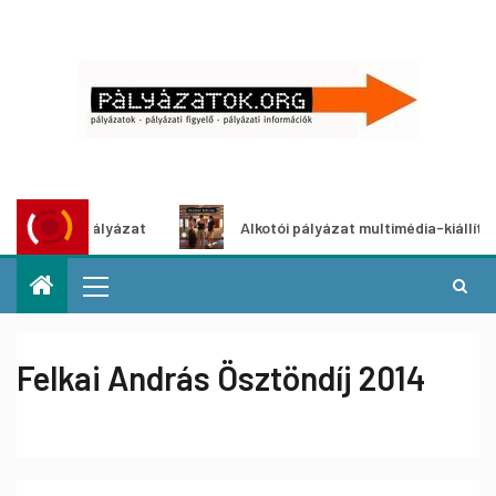
letpályázat
Alkotói pályázat multimédia-kiállításhoz
Felkai András Ösztöndíj 2014