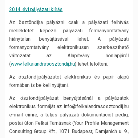
2014. évi pályázati kiírás
Az ösztöndíjra pályázni csak a pályázati felhívás
mellékletét képező pályázati formanyomtatvány
hiánytalan benyújtásával lehet. A pályázati
formanyomtatvány elektronikusan szerkeszthető
változatát az Alapítvány honlapjáról
(
www.felkaiandrasosztondij.hu
) lehet letölteni.
Az ösztöndíjpályázatot elektronikus és papír alapú
formában is be kell nyújtani.
Az ösztöndíjpályázat benyújtásánál a pályázatok
elektronikus formáját az info@felkaiandrasosztondij.hu
e-mail címre, a teljes pályázati dokumentációt pedig,
postai úton Felkai Tamásnak (Your Profile Management
Consulting Group Kft., 1071 Budapest, Damjanich u. 9.,