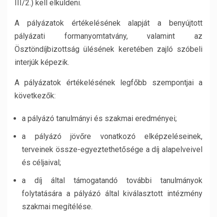
III/2.) kell elküldeni.
A pályázatok értékelésének alapját a benyújtott
pályázati formanyomtatvány, valamint az
Ösztöndíjbizottság ülésének keretében zajló szóbeli
interjúk képezik.
A pályázatok értékelésének legfőbb szempontjai a
következők:
a pályázó tanulmányi és szakmai eredményei;
a pályázó jövőre vonatkozó elképzeléseinek,
terveinek össze-egyeztethetősége a díj alapelveivel
és céljaival;
a díj által támogatandó további tanulmányok
folytatására a pályázó által kiválasztott intézmény
szakmai megítélése.