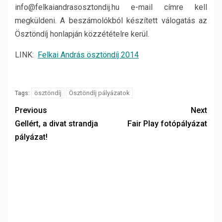
info@felkaiandrasosztondij.hu e-mail címre kell
megküldeni. A beszámolókból készített válogatás az
Ösztöndíj honlapján közzétételre kerül.
LINK:
Felkai András ösztöndíj 2014
ösztöndíj
Ösztöndíj pályázatok
Tags:
Previous
Next
Gellért, a divat strandja
Fair Play fotópályázat
pályázat!