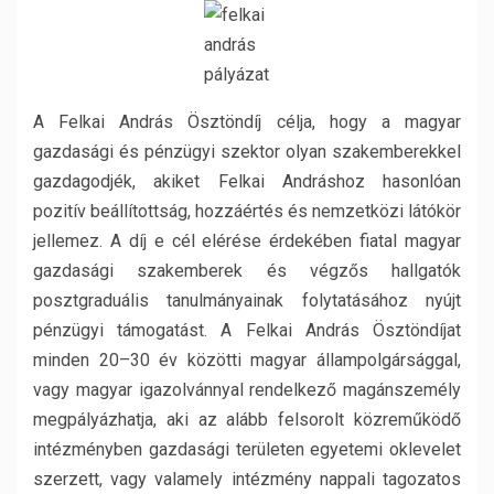
A Felkai András Ösztöndíj célja, hogy a magyar
gazdasági és pénzügyi szektor olyan szakemberekkel
gazdagodjék, akiket Felkai Andráshoz hasonlóan
pozitív beállítottság, hozzáértés és nemzetközi látókör
jellemez. A díj e cél elérése érdekében fiatal magyar
gazdasági szakemberek és végzős hallgatók
posztgraduális tanulmányainak folytatásához nyújt
pénzügyi támogatást. A Felkai András Ösztöndíjat
minden 20–30 év közötti magyar állampolgársággal,
vagy magyar igazolvánnyal rendelkező magánszemély
megpályázhatja, aki az alább felsorolt közreműködő
intézményben gazdasági területen egyetemi oklevelet
szerzett, vagy valamely intézmény nappali tagozatos