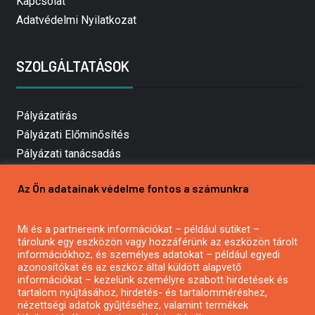
Kapcsolat
Adatvédelmi Nyilatkozat
SZOLGÁLTATÁSOK
Pályázatírás
Pályázati Előminősítés
Pályázati tanácsadás
Pályázatírás vállalkozásoknak
Az Ön adatainak védelme fontos a számunkra
Mezőgazdasági pályázatírás
Pályázatírás magánszemélyeknek
Mi és a partnereink információkat – például sütiket –
Pályázatírás civil szervezeteknek
tárolunk egy eszközön vagy hozzáférünk az eszközön tárolt
Pályázatírás önkormányzatoknak
információkhoz, és személyes adatokat – például egyedi
azonosítókat és az eszköz által küldött alapvető
Pályázatfigyelés
információkat – kezelünk személyre szabott hirdetések és
Specifikus pályázatfigyelés vagy hírlevél
tartalom nyújtásához, hirdetés- és tartalomméréshez,
nézettségi adatok gyűjtéséhez, valamint termékek