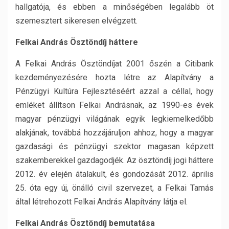
hallgatója, és ebben a minőségében legalább öt
szemesztert sikeresen elvégzett.
Felkai András Ösztöndíj háttere
A Felkai András Ösztöndíjat 2001 őszén a Citibank
kezdeményezésére hozta létre az Alapítvány a
Pénzügyi Kultúra Fejlesztéséért azzal a céllal, hogy
emléket állítson Felkai Andrásnak, az 1990-es évek
magyar pénzügyi világának egyik legkiemelkedőbb
alakjának, továbbá hozzájáruljon ahhoz, hogy a magyar
gazdasági és pénzügyi szektor magasan képzett
szakemberekkel gazdagodjék. Az ösztöndíj jogi háttere
2012. év elején átalakult, és gondozását 2012. április
25. óta egy új, önálló civil szervezet, a Felkai Tamás
által létrehozott Felkai András Alapítvány látja el.
Felkai András Ösztöndíj bemutatása