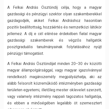
A Felkai András Ösztöndíj célja, hogy a magyar
gazdasági és pénzügyi szektor olyan szakemberekkel
gazdagodjék, akiket Felkai Andráshoz hasonlóan
pozitív beállítottság, hozzáértés és nemzetközi látókör
jellemez. A díj e cél elérése érdekében fiatal magyar
gazdasági szakemberek és végzős hallgatók
posztgraduális tanulmányainak folytatásához nyújt
pénzügyi támogatást.
A Felkai András Ösztöndíjat minden 20–30 év közötti
magyar állampolgársággal, vagy magyar igazolvánnyal
rendelkező magánszemély megpályázhatja, aki az
alább felsorolt közreműködő intézményben gazdasági
területen egyetemi, illetőleg mester oklevelet szerzett,
vagy valamely intézmény nappali tagozatos hallgatója,
és ebben a minőségében legalább öt szemesztert