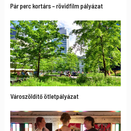
Pár perc kortárs – rövidfilm pályázat
Városzöldítő ötletpályázat