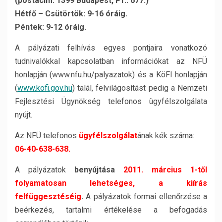
(postacím: 1399 Budapest, Pf.: 677.)
Hétfő – Csütörtök: 9-16 óráig.
Péntek: 9-12 óráig.
A pályázati felhívás egyes pontjaira vonatkozó
tudnivalókkal kapcsolatban információkat az NFÜ
honlapján (www.nfu.hu/palyazatok) és a KöFI honlapján
(
www.kofi.gov.hu
) talál, felvilágosítást pedig a Nemzeti
Fejlesztési Ügynökség telefonos ügyfélszolgálata
nyújt.
Az NFÜ telefonos
ügyfélszolgálat
ának kék száma:
06-40-638-638.
A pályázatok
benyújtása
2011. március 1-től
folyamatosan lehetséges, a kiírás
felfüggesztéséig
.
A pályázatok formai ellenőrzése a
beérkezés, tartalmi értékelése a befogadás