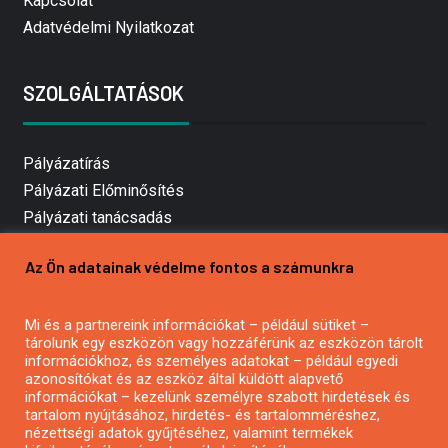
Kapcsolat
Adatvédelmi Nyilatkozat
SZOLGÁLTATÁSOK
Pályázatírás
Pályázati Előminősítés
Pályázati tanácsadás
Pályázatírás vállalkozásoknak
Az Ön adatainak védelme fontos a számunkra
Mezőgazdasági pályázatírás
Pályázatírás magánszemélyeknek
Mi és a partnereink információkat – például sütiket –
Pályázatírás civil szervezeteknek
tárolunk egy eszközön vagy hozzáférünk az eszközön tárolt
Pályázatírás önkormányzatoknak
információkhoz, és személyes adatokat – például egyedi
azonosítókat és az eszköz által küldött alapvető
Pályázatfigyelés
információkat – kezelünk személyre szabott hirdetések és
Specifikus pályázatfigyelés vagy hírlevél
tartalom nyújtásához, hirdetés- és tartalomméréshez,
nézettségi adatok gyűjtéséhez, valamint termékek