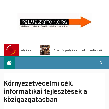
tletpályázat
Alkotói pályázat multimédia-kiállításhoz
Környezetvédelmi célú
informatikai fejlesztések a
közigazgatásban