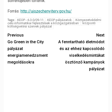
sorrendjében történik.
Forrás:
http://ujszechenyiterv.gov.hu/
KEOP - 6.3.0/09-11
KEOP pályázatok
Környezetvédelmi
Tags:
célú informatikai fejlesztések a közigazgatásban
központi
költségvetési szervek pályázat
Previous
Next
Go Green in the City
A fenntartható életmódot
pályázat
és az ehhez kapcsolódó
energiamenedzsment
viselkedésmintákat
megoldásokra
ösztönző kampányok
pályázat