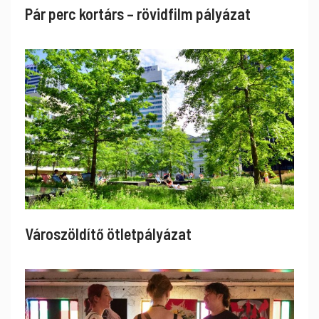
Pár perc kortárs – rövidfilm pályázat
Városzöldítő ötletpályázat