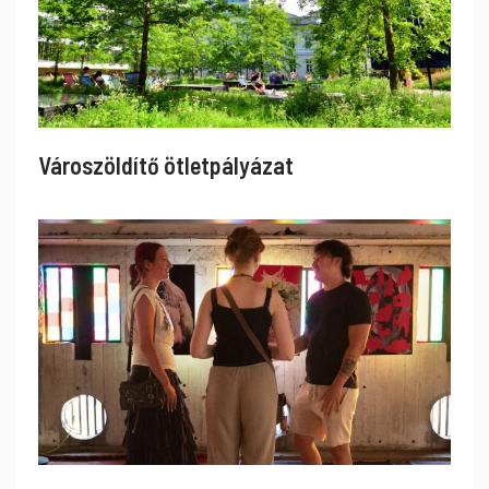
Városzöldítő ötletpályázat