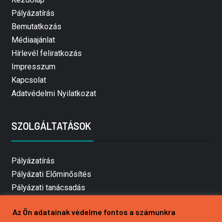
Pályázatírás
Bemutatkozás
Médiaajánlat
Hírlevél feliratkozás
Impresszum
Kapcsolat
Adatvédelmi Nyilatkozat
SZOLGÁLTATÁSOK
Pályázatírás
Pályázati Előminősítés
Pályázati tanácsadás
Pályázatírás vállalkozásoknak
Az Ön adatainak védelme fontos a számunkra
Mezőgazdasági pályázatírás