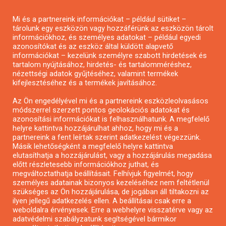
Pályázatírás magánszemélyeknek
Mi és a partnereink információkat – például sütiket –
Pályázatírás civil szervezeteknek
tárolunk egy eszközön vagy hozzáférünk az eszközön tárolt
Pályázatírás önkormányzatoknak
információkhoz, és személyes adatokat – például egyedi
azonosítókat és az eszköz által küldött alapvető
Pályázatfigyelés
információkat – kezelünk személyre szabott hirdetések és
Specifikus pályázatfigyelés vagy hírlevél
tartalom nyújtásához, hirdetés- és tartalomméréshez,
nézettségi adatok gyűjtéséhez, valamint termékek
kifejlesztéséhez és a termékek javításához.
PÁLYÁZATFIGYELŐ
Az Ön engedélyével mi és a partnereink eszközleolvasásos
módszerrel szerzett pontos geolokációs adatokat és
azonosítási információkat is felhasználhatunk. A megfelelő
helyre kattintva hozzájárulhat ahhoz, hogy mi és a
Pályázatok magánszemélyeknek
partnereink a fent leírtak szerint adatkezelést végezzünk.
Pályázatok civil szervezeteknek
Másik lehetőségként a megfelelő helyre kattintva
elutasíthatja a hozzájárulást, vagy a hozzájárulás megadása
Pályázatok vállalkozásoknak
előtt részletesebb információkhoz juthat, és
Önkormányzati pályázatok
megváltoztathatja beállításait. Felhívjuk figyelmét, hogy
személyes adatainak bizonyos kezeléséhez nem feltétlenül
Mezőgazdasági pályázatok
szükséges az Ön hozzájárulása, de jogában áll tiltakozni az
Falusi turizmus pályázatok
ilyen jellegű adatkezelés ellen. A beállításai csak erre a
weboldalra érvényesek. Erre a webhelyre visszatérve vagy az
Napelem pályázatok
adatvédelmi szabályzatunk segítségével bármikor
GINOP pályázatok