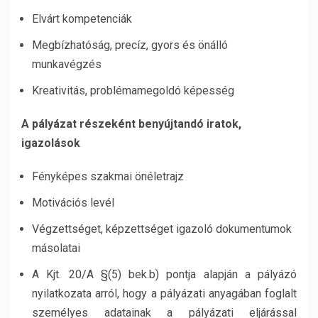
Elvárt kompetenciák
Megbízhatóság, precíz, gyors és önálló
munkavégzés
Kreativitás, problémamegoldó képesség
A pályázat részeként benyújtandó iratok,
igazolások
Fényképes szakmai önéletrajz
Motivációs levél
Végzettséget, képzettséget igazoló dokumentumok
másolatai
A Kjt. 20/A §(5) bek.b) pontja alapján a pályázó
nyilatkozata arról, hogy a pályázati anyagában foglalt
személyes adatainak a pályázati eljárással