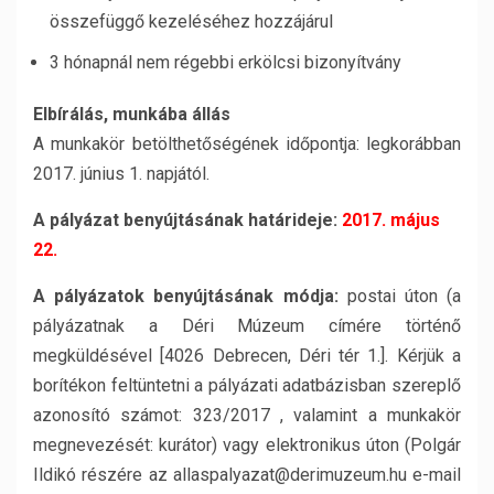
összefüggő kezeléséhez hozzájárul
3 hónapnál nem régebbi erkölcsi bizonyítvány
Elbírálás, munkába állás
A munkakör betölthetőségének időpontja: legkorábban
2017. június 1. napjától.
A pályázat benyújtásának határideje:
2017. május
22.
A pályázatok benyújtásának módja:
postai úton (a
pályázatnak a Déri Múzeum címére történő
megküldésével [4026 Debrecen, Déri tér 1.]. Kérjük a
borítékon feltüntetni a pályázati adatbázisban szereplő
azonosító számot: 323/2017 , valamint a munkakör
megnevezését: kurátor) vagy elektronikus úton (Polgár
Ildikó részére az allaspalyazat@derimuzeum.hu e-mail