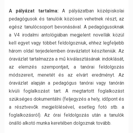
A pályázat tartalma:
A pályázatban középiskolai
pedagógusok és tanulóik közösen vehetnek részt, az
egész tanulócsoport bevonásával. A pedagógusoknak
a V4 irodalmi antológiában megjelent novellák közül
kell egyet vagy többet feldolgozniuk, ehhez legfeljebb
három oldal terjedelemben óravázlatot készíteniük. Az
óravázlat tartalmazza a mű kiválasztásának indoklását,
az elemzés szempontjait, a tanórai feldolgozás
módszereit, menetét és az elvárt eredményt. Az
óravázlat alapján a pedagógus tanórai vagy tanórán
kívüli foglalkozást tart. A megtartott foglalkozást
szükséges dokumentálni (feljegyzés a hely, időpont és
a résztvevők megjelölésével, esetleg fotó stb. a
foglalkozásról). Az órai feldolgozás után a tanulók
önálló alkotó munka keretében dolgoznak tovább.