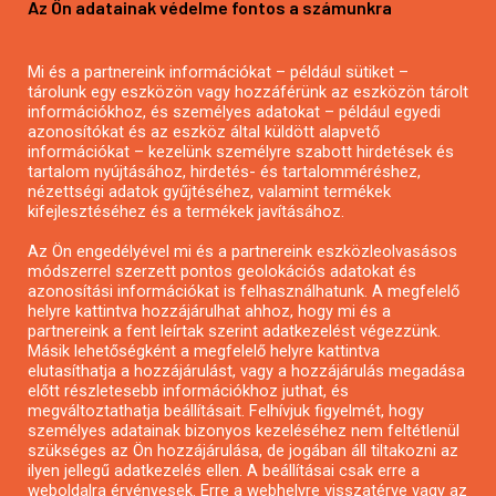
Az Ön adatainak védelme fontos a számunkra
Mezőgazdasági pályázatírás
Pályázatírás magánszemélyeknek
Mi és a partnereink információkat – például sütiket –
Pályázatírás civil szervezeteknek
tárolunk egy eszközön vagy hozzáférünk az eszközön tárolt
Pályázatírás önkormányzatoknak
információkhoz, és személyes adatokat – például egyedi
azonosítókat és az eszköz által küldött alapvető
Pályázatfigyelés
információkat – kezelünk személyre szabott hirdetések és
Specifikus pályázatfigyelés vagy hírlevél
tartalom nyújtásához, hirdetés- és tartalomméréshez,
nézettségi adatok gyűjtéséhez, valamint termékek
kifejlesztéséhez és a termékek javításához.
PÁLYÁZATFIGYELŐ
Az Ön engedélyével mi és a partnereink eszközleolvasásos
módszerrel szerzett pontos geolokációs adatokat és
azonosítási információkat is felhasználhatunk. A megfelelő
helyre kattintva hozzájárulhat ahhoz, hogy mi és a
Pályázatok magánszemélyeknek
partnereink a fent leírtak szerint adatkezelést végezzünk.
Pályázatok civil szervezeteknek
Másik lehetőségként a megfelelő helyre kattintva
elutasíthatja a hozzájárulást, vagy a hozzájárulás megadása
Pályázatok vállalkozásoknak
előtt részletesebb információkhoz juthat, és
Önkormányzati pályázatok
megváltoztathatja beállításait. Felhívjuk figyelmét, hogy
személyes adatainak bizonyos kezeléséhez nem feltétlenül
Mezőgazdasági pályázatok
szükséges az Ön hozzájárulása, de jogában áll tiltakozni az
Falusi turizmus pályázatok
ilyen jellegű adatkezelés ellen. A beállításai csak erre a
weboldalra érvényesek. Erre a webhelyre visszatérve vagy az
Napelem pályázatok