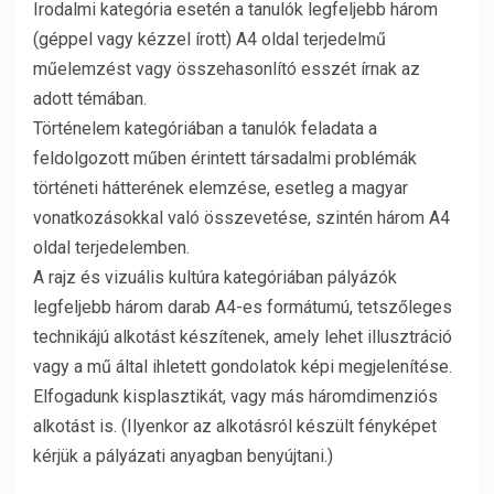
Irodalmi kategória esetén a tanulók legfeljebb három
(géppel vagy kézzel írott) A4 oldal terjedelmű
műelemzést vagy összehasonlító esszét írnak az
adott témában.
Történelem kategóriában a tanulók feladata a
feldolgozott műben érintett társadalmi problémák
történeti hátterének elemzése, esetleg a magyar
vonatkozásokkal való összevetése, szintén három A4
oldal terjedelemben.
A rajz és vizuális kultúra kategóriában pályázók
legfeljebb három darab A4-es formátumú, tetszőleges
technikájú alkotást készítenek, amely lehet illusztráció
vagy a mű által ihletett gondolatok képi megjelenítése.
Elfogadunk kisplasztikát, vagy más háromdimenziós
alkotást is. (Ilyenkor az alkotásról készült fényképet
kérjük a pályázati anyagban benyújtani.)