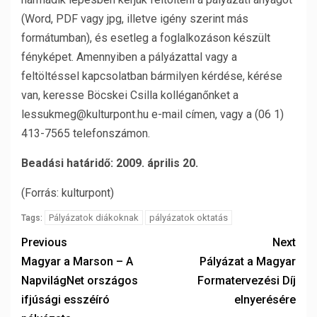
(Word, PDF vagy jpg, illetve igény szerint más
formátumban), és esetleg a foglalkozáson készült
fényképet. Amennyiben a pályázattal vagy a
feltöltéssel kapcsolatban bármilyen kérdése, kérése
van, keresse Böcskei Csilla kolléganőnket a
lessukmeg@kulturpont.hu e-mail címen, vagy a (06 1)
413-7565 telefonszámon.
Beadási határidő: 2009. április 20.
(Forrás: kulturpont)
Pályázatok diákoknak
pályázatok oktatás
Tags:
Previous
Next
Magyar a Marson – A
Pályázat a Magyar
NapvilágNet országos
Formatervezési Díj
ifjúsági esszéíró
elnyerésére