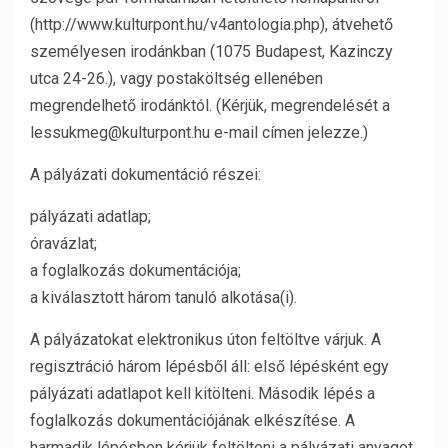
(http://www.kulturpont.hu/v4antologia.php), átvehető
személyesen irodánkban (1075 Budapest, Kazinczy
utca 24-26.), vagy postaköltség ellenében
megrendelhető irodánktól. (Kérjük, megrendelését a
lessukmeg@kulturpont.hu e-mail címen jelezze.)
A pályázati dokumentáció részei:
pályázati adatlap;
óravázlat;
a foglalkozás dokumentációja;
a kiválasztott három tanuló alkotása(i).
A pályázatokat elektronikus úton feltöltve várjuk. A
regisztráció három lépésből áll: első lépésként egy
pályázati adatlapot kell kitölteni. Második lépés a
foglalkozás dokumentációjának elkészítése. A
harmadik lépésben kérjük feltölteni a pályázati anyagot