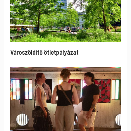
Városzöldítő ötletpályázat