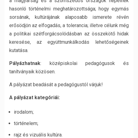
a magyarság és a szomszédos országok népeinek
hasonló történelmi meghatározottsága; hogy egymás
sorsának, kultúrájának alaposabb ismerete révén
erősödjön az elfogadás, a tolerancia; illetve célunk még
a politikai szétforgácsolódásban az összekötő hidak
keresése, az együttmunkálkodás lehetőségeinek
kutatása.
Pályázhatnak
: középiskolai pedagógusok és
tanítványaik közösen.
A pályázat beadását a pedagógustól várjuk!
A pályázat kategóriái:
irodalom;
történelem;
rajz és vizuális kultúra.