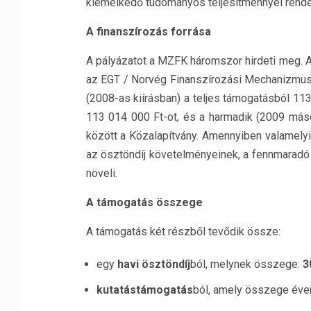
kiemelkedő tudományos teljesítménnyel rend
A finanszírozás forrása
A pályázatot a MZFK háromszor hirdeti meg. 
az EGT / Norvég Finanszírozási Mechanizmus 
(2008-as kiírásban) a teljes támogatásból 113
113 014 000 Ft-ot, és a harmadik (2009 máso
között a Közalapítvány. Amennyiben valamelyi
az ösztöndíj követelményeinek, a fennmaradó
növeli.
A támogatás összege
A támogatás két részből tevődik össze:
egy
havi ösztöndíj
ból, melynek összege:
3
kutatástámogatás
ból, amely összege éve