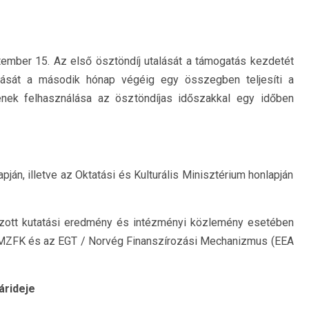
ember 15. Az első ösztöndíj utalását a támogatás kezdetét
lását a második hónap végéig egy összegben teljesíti a
nek felhasználása az ösztöndíjas időszakkal egy időben
apján, illetve az Oktatási és Kulturális Minisztérium honlapján
ozott kutatási eredmény és intézményi közlemény esetében
t az MZFK és az EGT / Norvég Finanszírozási Mechanizmus (EEA
árideje