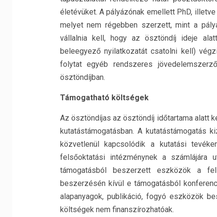
életévüket. A pályázónak emellett PhD, illetv
melyet nem régebben szerzett, mint a pály
vállalnia kell, hogy az ösztöndíj ideje a
beleegyező nyilatkozatát csatolni kell) vég
folytat egyéb rendszeres jövedelemszerz
ösztöndíjban.
Támogatható költségek
Az ösztöndíjas az ösztöndíj időtartama alatt 
kutatástámogatásban. A kutatástámogatás ki
közvetlenül kapcsolódik a kutatási tevék
felsőoktatási intézménynek a számlájára u
támogatásból beszerzett eszközök a fel
beszerzésén kívül e támogatásból konferenci
alapanyagok, publikáció, fogyó eszközök bes
költségek nem finanszírozhatóak.