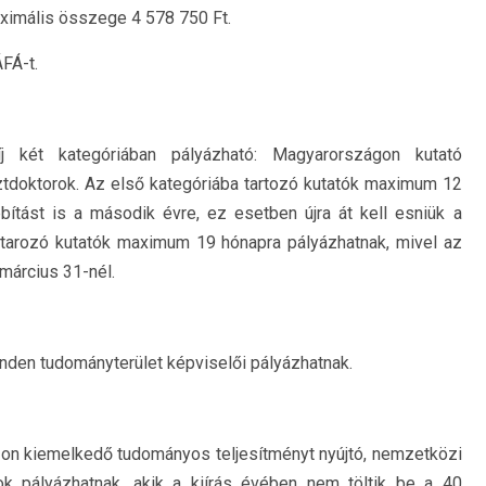
ximális összege 4 578 750 Ft.
FÁ-t.
j két kategóriában pályázható: Magyarországon kutató
sztdoktorok. Az első kategóriába tartozó kutatók maximum 12
ítást is a második évre, ez esetben újra át kell esniük a
 tarozó kutatók maximum 19 hónapra pályázhatnak, mivel az
március 31-nél.
nden tudományterület képviselői pályázhatnak.
zon kiemelkedő tudományos teljesítményt nyújtó, nemzetközi
rok pályázhatnak, akik a kiírás évében nem töltik be a 40