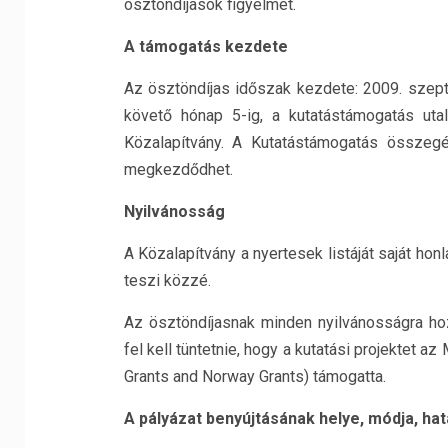
ösztöndíjasok figyelmét.
A támogatás kezdete
Az ösztöndíjas időszak kezdete: 2009. szept
követő hónap 5-ig, a kutatástámogatás uta
Közalapítvány. A Kutatástámogatás összegé
megkezdődhet.
Nyilvánosság
A Közalapítvány a nyertesek listáját saját honl
teszi közzé.
Az ösztöndíjasnak minden nyilvánosságra h
fel kell tüntetnie, hogy a kutatási projekte
Grants and Norway Grants) támogatta.
A pályázat benyújtásának helye, módja, hat