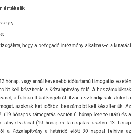
n értékelik
ysége;
e;
izsgálata, hogy a befogadó intézmény alkalmas-e a kutatási
(12 hónap, vagy annál kevesebb időtartamú támogatás esetén
olót kell készítenie a Közalapítvány felé. A beszámolóknak
ásáról, a felmerült költségekről. Azon ösztöndíjasok, akiket a
mogat, azoknak két időközi beszámolót kell készíteniük. Az
 (19 hónapos támogatás esetén 6. hónap letelte után) és a
k ötnyolcadánál (19 hónapos támogatás esetén 13. hónap
l a Közalapítvány a határidő előtt 30 nappal felhívja az