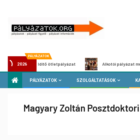
PÁLYÁZATOK
Városzöldítő ötletpályázat
Alkotói pályázat multimédia-k
2026
PÁLYÁZATOK
SZOLGÁLTATÁSOK
K
Magyary Zoltán Posztdoktori