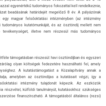
e azzal egyenértékű tudományos fokozattal kell rendelkeznie,
ázat beadásának határidejét megelőző 8 év. A pályázónak
latt egy magyar felsőoktatási intézményben (az intézmény
zi tudományos kutatómunkáját, és az ösztöndíj mellett nem
ő tevékenységet, illetve nem részesül más tudományos
kétféle támogatásban részesül: havi ösztöndíjban és egyszeri
zárólag olyan költségek fedezetére használható fel, amely
enységhez. A kutatástámogatást a Közalapítvány annak a
talja, amelyben az ösztöndíjas a kutatásait végzi, így a
sőoktatási intézmény tulajdonát képezik. Az eszközök
a részvétel, külföldi tanulmányút, kutatásokhoz szükséges
zerzése finanszírozható. A támogatásból általános (rezsi)