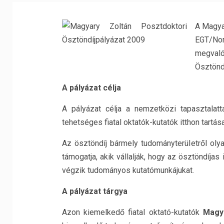
A Magya
EGT/No
megva
Ösztöndí
A pályázat célja
A pályázat célja a nemzetközi tapasztalat
tehetséges fiatal oktatók-kutatók itthon tartás
Az ösztöndíj bármely tudományterületről olya
támogatja, akik vállalják, hogy az ösztöndíja
végzik tudományos kutatómunkájukat.
A pályázat tárgya
Azon kiemelkedő fiatal oktató-kutatók
Magy