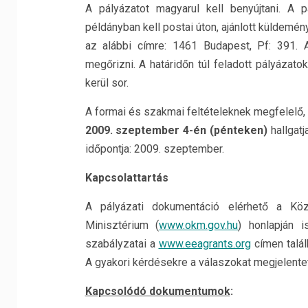
A pályázatot magyarul kell benyújtani. A 
példányban kell postai úton, ajánlott küldem
az alábbi címre: 1461 Budapest, Pf: 391. A
megőrizni. A határidőn túl feladott pályázat
kerül sor.
A formai és szakmai feltételeknek megfelelő, 
2009. szeptember 4-én (pénteken)
hallgatj
időpontja: 2009. szeptember.
Kapcsolattartás
A pályázati dokumentáció elérhető a Köz
Minisztérium (
www.okm.gov.hu
) honlapján 
szabályzatai a
www.eeagrants.org
címen talál
A gyakori kérdésekre a válaszokat megjelente
Kapcsolódó dokumentumok
: