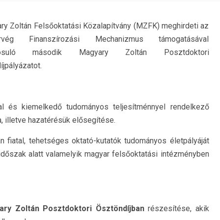
ry Zoltán Felsőoktatási Közalapítvány (MZFK) meghirdeti az
rvég Finanszírozási Mechanizmus támogatásával
lósuló második Magyary Zoltán Posztdoktori
jpályázatot.
tal és kiemelkedő tudományos teljesítménnyel rendelkező
a, illetve hazatérésük elősegítése.
n fiatal, tehetséges oktató-kutatók tudományos életpályáját
s időszak alatt valamelyik magyar felsőoktatási intézményben
ary Zoltán Posztdoktori Ösztöndíjban
részesítése, akik