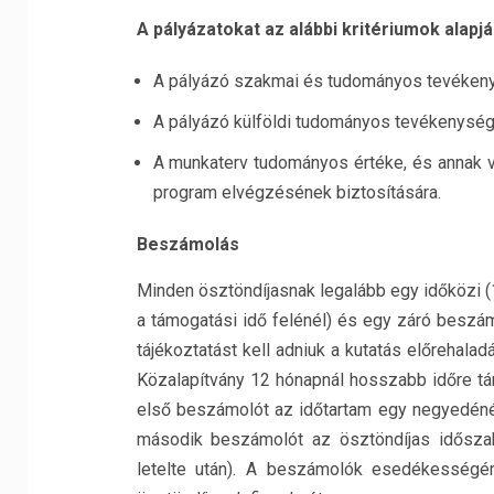
A pályázatokat az alábbi kritériumok alapjá
A pályázó szakmai és tudományos tevéken
A pályázó külföldi tudományos tevékenység
A munkaterv tudományos értéke, és annak v
program elvégzésének biztosítására.
Beszámolás
Minden ösztöndíjasnak legalább egy időközi 
a támogatási idő felénél) és egy záró beszám
tájékoztatást kell adniuk a kutatás előrehalad
Közalapítvány 12 hónapnál hosszabb időre tá
első beszámolót az időtartam egy negyedénél
második beszámolót az ösztöndíjas idősza
letelte után). A beszámolók esedékességérő