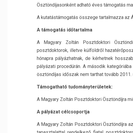
Ösztöndíjasonként adható éves támogatás ma
A kutatástámogatás összege tartalmazza az Á
A támogatás időtartalma
A Magyary Zoltán Posztdoktori Ösztöndí
posztdoktorok, illetve külföldről hazatérőpo
hónapra pályázhatnak, de kérhetnek hosszabb
pályázati procedúrán. A második kategóriába
ösztöndíjas időszak nem tarthat tovább 2011. 
Támogatható tudományterületek:
A Magyary Zoltán Posztdoktori Ösztöndíjra mi
A pályázat célcsoportja
A Magyary Zoltán Posztdoktori Ösztöndíjra a
tapasztalattal rendelkező fiatal posztdokto