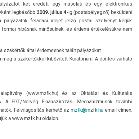
pályázatot két eredeti, egy másolati és egy elektronikus
ényként legkésőbb
2009. július 4-
ig (postabélyegző) beküldeni
 pályázatok feladási idejét jelző postai szelvényt kérjük
ok formai hibásnak minősülnek, és érdemi értékelésükre nem
a szakértők által érdemesnek talált pályázókat
a meg a szakértőkkel kibővített Kuratórium. A döntés várható
alapítvány (www.mzfk.hu) és az Oktatási és Kulturális
is. A EGT/Norvég Finanszírozási Mechanizmusok további
hatók. Felvilágosítás kérhető az
mzfk@mzfk.hu
email címen.
tjük a www.mzfk.hu oldalon.