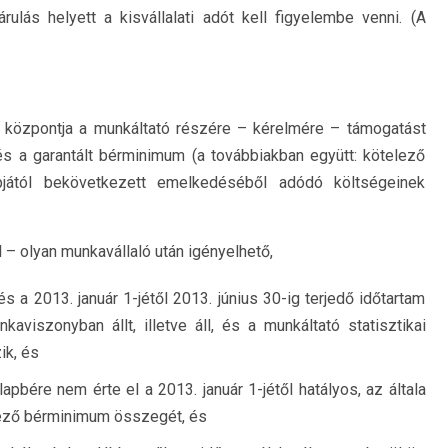
ulás helyett a kisvállalati adót kell figyelembe venni. (A
 központja a munkáltató részére – kérelmére – támogatást
s a garantált bérminimum (a továbbiakban együtt: kötelező
jától bekövetkezett emelkedéséből adódó költségeinek
 – olyan munkavállaló után igényelhető,
 a 2013. január 1-jétől 2013. június 30-ig terjedő időtartam
iszonyban állt, illetve áll, és a munkáltató statisztikai
ik, és
apbére nem érte el a 2013. január 1-jétől hatályos, az általa
elező bérminimum összegét, és