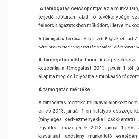
A támogatás célcsoportja:
Az a munkáltató,
terjedő időtartam alatt fő tevékenysége sze
felsorolt ágazatokban működött, illetve működi
A támogatás forrása:
A Nemzeti Foglalkoztatási Al
bérminimum emelés ágazati támogatása” előirányzatából b
A támogatás időtartama:
A cég székhelye s
központja a támogatást 2013. január 1-től 
állapítja meg és folyósítja a munkaadó részére
A támogatás mértéke
A támogatás mértéke munkavállalónként nem
én és 2013. január 1-én hatályos összege köz
(tényleges kedvezményekkel csökkentett) s
együttes összegének 2013. január 1-jétől 2
kisvállalati adóalany munkáltató esetébe