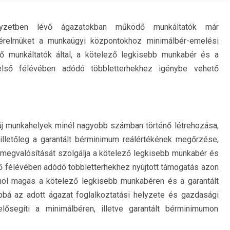
yzetben lévő ágazatokban működő munkáltatók már
kérelmüket a munkaügyi központokhoz minimálbér-emelési
 munkáltatók által, a kötelező legkisebb munkabér és a
első félévében adódó többletterhekhez igénybe vehető
j munkahelyek minél nagyobb számban történő létrehozása,
illetőleg a garantált bérminimum reálértékének megőrzése,
 megvalósítását szolgálja a kötelező legkisebb munkabér és
ő félévében adódó többletterhekhez nyújtott támogatás azon
hol magas a kötelező legkisebb munkabéren és a garantált
bbá az adott ágazat foglalkoztatási helyzete és gazdasági
lősegíti a minimálbéren, illetve garantált bérminimumon