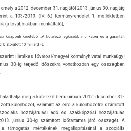
 amely a 2012. december 31. napjától 2013. június 30. napjáig
rint a 103/2013. (IV. 6.) Kormányrendelet 1. mellékletben
k (a továbbiakban: munkáltató),
ap központi keretéből „A kötelező legkisebb munkabér és a garantált
iztosított 10 milliárd Ft.
zerint illetékes fővárosi/megyei kormányhivatal munkaügyi
június 30-ig terjedő időszakra vonatkozóan egy összegben
.
 haladhatja meg a kötelező bérminimum 2012. december 31-
ötti különbözet, valamint az erre a különbözetre számított
zociális hozzájárulási adó és szakképzési hozzájárulás
013. június 30-ig számított időtartamra járó összegét. A
n a támogatás mértékének megállapításánál a szociális