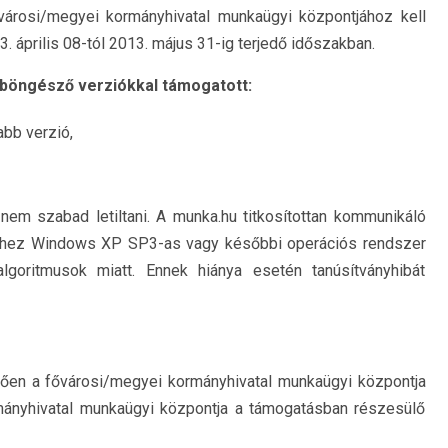
ővárosi/megyei kormányhivatal munkaügyi központjához kell
3. április 08-tól 2013. május 31-ig terjedő időszakban.
 böngésző verziókkal támogatott:
abb verzió,
 nem szabad letiltani. A munka.hu titkosítottan kommunikáló
éhez Windows XP SP3-as vagy későbbi operációs rendszer
algoritmusok miatt. Ennek hiánya esetén tanúsítványhibát
ően a fővárosi/megyei kormányhivatal munkaügyi központja
mányhivatal munkaügyi központja a támogatásban részesülő