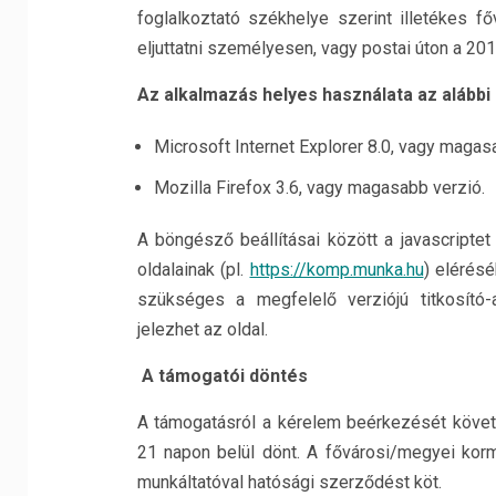
foglalkoztató székhelye szerint illetékes f
eljuttatni személyesen, vagy postai úton a 201
Az alkalmazás helyes használata az alábbi
Microsoft Internet Explorer 8.0, vagy magas
Mozilla Firefox 3.6, vagy magasabb verzió.
A böngésző beállításai között a javascriptet
oldalainak (pl.
https://komp.munka.hu
) elérés
szükséges a megfelelő verziójú titkosító-
jelezhet az oldal.
A támogatói döntés
A támogatásról a kérelem beérkezését követ
21 napon belül dönt. A fővárosi/megyei kor
munkáltatóval hatósági szerződést köt.