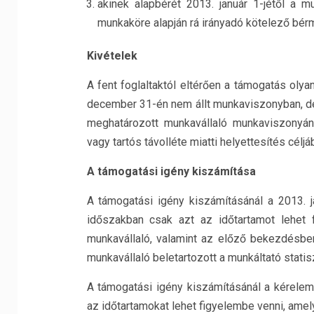
akinek alapbérét 2013. január 1-jétől a mu
munkaköre alapján rá irányadó kötelező bé
Kivételek
A fent foglaltaktól eltérően a támogatás olya
december 31-én nem állt munkaviszonyban, de 
meghatározott munkavállaló munkaviszonyá
vagy tartós távolléte miatti helyettesítés célj
A támogatási igény kiszámítása
A támogatási igény kiszámításánál a 2013. ja
időszakban csak azt az időtartamot lehet 
munkavállaló, valamint az előző bekezdésbe
munkavállaló beletartozott a munkáltató statis
A támogatási igény kiszámításánál a kérelem 
az időtartamokat lehet figyelembe venni, amely