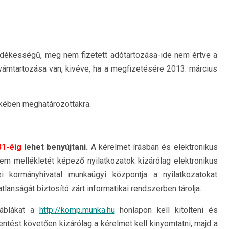
sedékességű, meg nem fizetett adótartozása-ide nem értve a
gy vámtartozása van, kivéve, ha a megfizetésére 2013. március
kkében meghatározottakra.
31-éig
lehet benyújtani.
A kérelmet írásban és elektronikus
elem mellékletét képező nyilatkozatok kizárólag elektronikus
i kormányhivatal munkaügyi központja a nyilatkozatokat
lanságát biztosító zárt informatikai rendszerben tárolja.
táblákat a
http://komp.munka.hu
honlapon kell kitölteni és
ntést követően kizárólag a kérelmet kell kinyomtatni, majd a