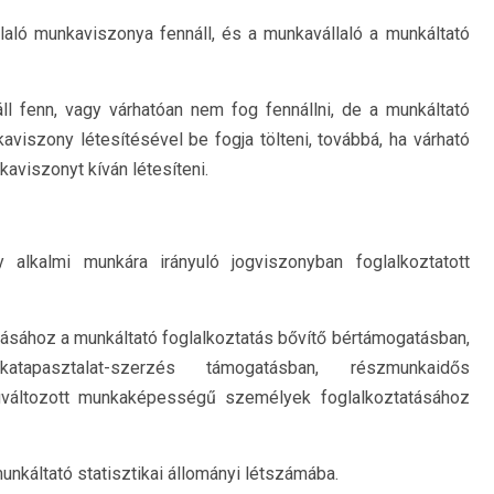
laló munkaviszonya fennáll, és a munkavállaló a munkáltató
 fenn, vagy várhatóan nem fog fennállni, de a munkáltató
aviszony létesítésével be fogja tölteni, továbbá, ha várható
kaviszonyt kíván létesíteni.
 alkalmi munkára irányuló jogviszonyban foglalkoztatott
atásához a munkáltató foglalkoztatás bővítő bértámogatásban,
atapasztalat-szerzés támogatásban, részmunkaidős
gváltozott munkaképességű személyek foglalkoztatásához
unkáltató statisztikai állományi létszámába.