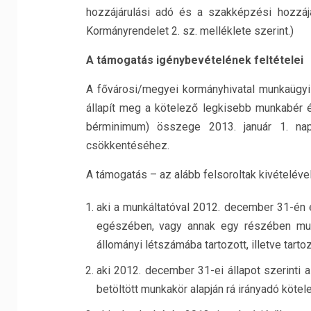
hozzájárulási adó és a szakképzési hozzájár
Kormányrendelet 2. sz. melléklete szerint.)
A támogatás igénybevételének feltételei
A fővárosi/megyei kormányhivatal munkaügyi
állapít meg a kötelező legkisebb munkabér é
bérminimum) összege 2013. január 1. nap
csökkentéséhez.
A támogatás – az alább felsoroltak kivételével
aki a munkáltatóval 2012. december 31-én és
egészében, vagy annak egy részében munkav
állományi létszámába tartozott, illetve tartoz
aki 2012. december 31-ei állapot szerinti al
betöltött munkakör alapján rá irányadó köt