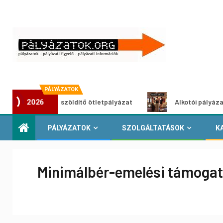
PÁLYÁZATOK
Városzöldítő ötletpályázat
Alkotói pályázat multiméd
2026
PÁLYÁZATOK
SZOLGÁLTATÁSOK
K
Minimálbér-emelési támogat