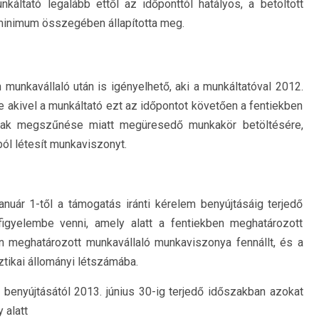
nkáltató legalább ettől az időponttól hatályos, a betöltött
rminimum összegében állapította meg.
n munkavállaló után is igényelhető, aki a munkáltatóval 2012.
akivel a munkáltató ezt az időpontot követően a fentiekben
nak megszűnése miatt megüresedő munkakör betöltésére,
ából létesít munkaviszonyt.
nuár 1-től a támogatás iránti kérelem benyújtásáig terjedő
figyelembe venni, amely alatt a fentiekben meghatározott
n meghatározott munkavállaló munkaviszonya fennállt, és a
ztikai állományi létszámába.
benyújtásától 2013. június 30-ig terjedő időszakban azokat
 alatt