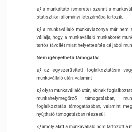
a)
a munkáltató ismeretei szerint a munkavál
statisztikai állományi létszámába tartozik,
b)
a munkavállaló munkaviszonya már nem áll
vállalja, hogy a munkavállaló munkakörét munk
tartós távollét miatt helyettesítés céljából mun
Nem igényelhető támogatás
a)
az egyszerűsített foglalkoztatásra vagy
munkavállaló után, valamint
b)
olyan munkavállaló után, akinek foglalkozt
munkahelymegőrző támogatásban, munk
foglalkoztatás támogatásában, valamint me
nyújtható támogatásban részesül,
c)
amely alatt a munkavállaló nem tartozott a m