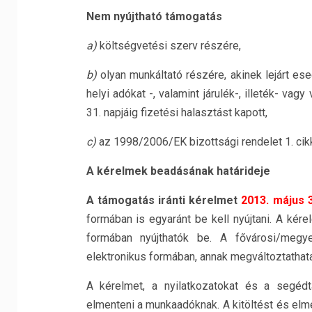
Nem nyújtható támogatás
a)
költségvetési szerv részére,
b)
olyan munkáltató részére, akinek lejárt e
helyi adókat -, valamint járulék-, illeték- va
31. napjáig fizetési halasztást kapott,
c)
az 1998/2006/EK bizottsági rendelet 1. ci
A kérelmek beadásának határideje
A támogatás iránti kérelmet
2013. május 
formában is egyaránt be kell nyújtani. A kér
formában nyújthatók be. A fővárosi/megye
elektronikus formában, annak megváltoztathatat
A kérelmet, a nyilatkozatokat és a segéd
elmenteni a munkaadóknak. A kitöltést és elme