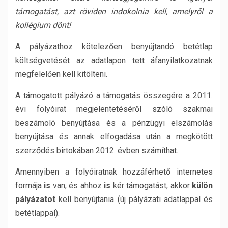
támogatást, azt röviden indokolnia kell, amelyről a
kollégium dönt!
A pályázathoz kötelezően benyújtandó betétlap
költségvetését az adatlapon tett áfanyilatkozatnak
megfelelően kell kitölteni.
A támogatott pályázó a támogatás összegére a 2011.
évi folyóirat megjelentetéséről szóló szakmai
beszámoló benyújtása és a pénzügyi elszámolás
benyújtása és annak elfogadása után a megkötött
szerződés birtokában 2012. évben számíthat.
Amennyiben a folyóiratnak hozzáférhető internetes
formája
is
van, és ahhoz
is
kér támogatást, akkor
külön
pályázatot
kell benyújtania (új pályázati adatlappal és
betétlappal).