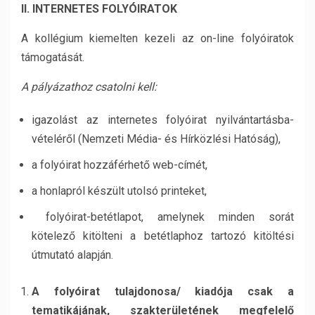
II. INTERNETES FOLYÓIRATOK
A kollégium kiemelten kezeli az on-line folyóiratok
támogatását.
A pályázathoz csatolni kell:
igazolást az internetes folyóirat nyilvántartásba-
vételéről (Nemzeti Média- és Hírközlési Hatóság),
a folyóirat hozzáférhető web-címét,
a honlapról készült utolsó printeket,
folyóirat-betétlapot, amelynek minden sorát
kötelező kitölteni a betétlaphoz tartozó kitöltési
útmutató alapján.
A folyóirat tulajdonosa/ kiadója csak a
tematikájának, szakterületének megfelelő