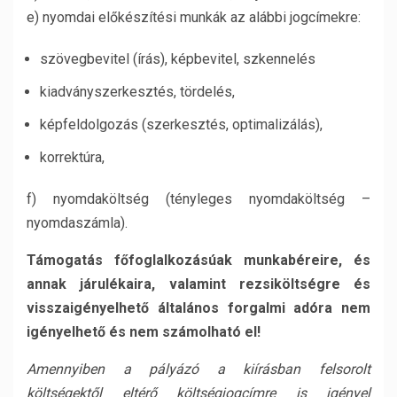
e) nyomdai előkészítési munkák az alábbi jogcímekre:
szövegbevitel (írás), képbevitel, szkennelés
kiadványszerkesztés, tördelés,
képfeldolgozás (szerkesztés, optimalizálás),
korrektúra,
f) nyomdaköltség (tényleges nyomdaköltség –
nyomdaszámla).
Támogatás főfoglalkozásúak munkabéreire, és
annak járulékaira, valamint rezsiköltségre és
visszaigényelhető általános forgalmi adóra nem
igényelhető és nem számolható el!
Amennyiben a pályázó a kiírásban felsorolt
költségektől eltérő költségjogcímre is igényel