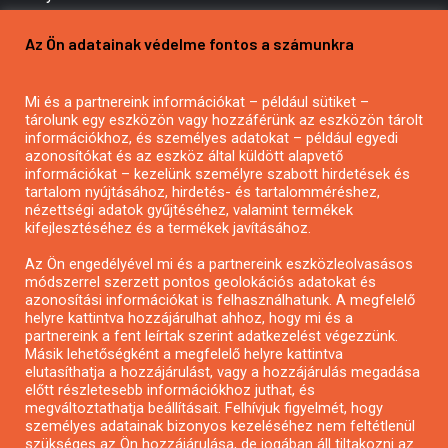
Pályázatírás vállalkozásoknak
Az Ön adatainak védelme fontos a számunkra
Mezőgazdasági pályázatírás
Pályázatírás magánszemélyeknek
Mi és a partnereink információkat – például sütiket –
Pályázatírás civil szervezeteknek
tárolunk egy eszközön vagy hozzáférünk az eszközön tárolt
Pályázatírás önkormányzatoknak
információkhoz, és személyes adatokat – például egyedi
azonosítókat és az eszköz által küldött alapvető
Pályázatfigyelés
információkat – kezelünk személyre szabott hirdetések és
Specifikus pályázatfigyelés vagy hírlevél
tartalom nyújtásához, hirdetés- és tartalomméréshez,
nézettségi adatok gyűjtéséhez, valamint termékek
kifejlesztéséhez és a termékek javításához.
PÁLYÁZATFIGYELŐ
Az Ön engedélyével mi és a partnereink eszközleolvasásos
módszerrel szerzett pontos geolokációs adatokat és
azonosítási információkat is felhasználhatunk. A megfelelő
helyre kattintva hozzájárulhat ahhoz, hogy mi és a
Pályázatok magánszemélyeknek
partnereink a fent leírtak szerint adatkezelést végezzünk.
Pályázatok civil szervezeteknek
Másik lehetőségként a megfelelő helyre kattintva
elutasíthatja a hozzájárulást, vagy a hozzájárulás megadása
Pályázatok vállalkozásoknak
előtt részletesebb információkhoz juthat, és
Önkormányzati pályázatok
megváltoztathatja beállításait. Felhívjuk figyelmét, hogy
személyes adatainak bizonyos kezeléséhez nem feltétlenül
Mezőgazdasági pályázatok
szükséges az Ön hozzájárulása, de jogában áll tiltakozni az