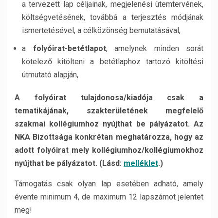
a tervezett lap céljainak, megjelenési ütemtervének,
költségvetésének, továbbá a terjesztés módjának
ismertetésével, a célközönség bemutatásával,
a
folyóirat-betétlapot
, amelynek minden sorát
kötelező kitölteni a betétlaphoz tartozó kitöltési
útmutató alapján,
A folyóirat tulajdonosa/kiadója csak a
tematikájának, szakterületének megfelelő
szakmai kollégiumhoz nyújthat be pályázatot. Az
NKA Bizottsága konkrétan meghatározza, hogy az
adott folyóirat mely kollégiumhoz/kollégiumokhoz
nyújthat be pályázatot. (Lásd:
melléklet
.)
Támogatás csak olyan lap esetében adható, amely
évente minimum 4, de maximum 12 lapszámot jelentet
meg!