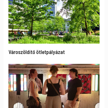
Városzöldítő ötletpályázat