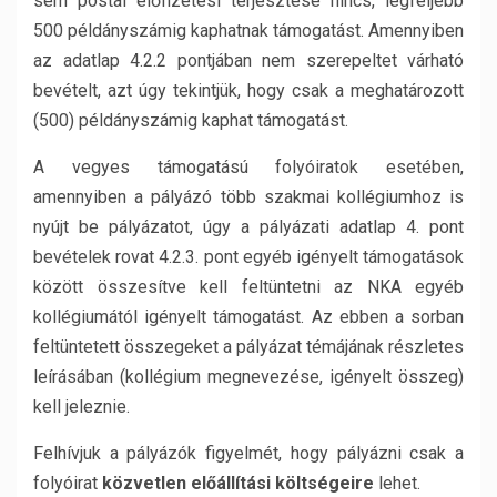
sem postai előfizetési terjesztése nincs, legfeljebb
500 példányszámig kaphatnak támogatást. Amennyiben
az adatlap 4.2.2 pontjában nem szerepeltet várható
bevételt, azt úgy tekintjük, hogy csak a meghatározott
(500) példányszámig kaphat támogatást.
A vegyes támogatású folyóiratok esetében,
amennyiben a pályázó több szakmai kollégiumhoz is
nyújt be pályázatot, úgy a pályázati adatlap 4. pont
bevételek rovat 4.2.3. pont egyéb igényelt támogatások
között összesítve kell feltüntetni az NKA egyéb
kollégiumától igényelt támogatást. Az ebben a sorban
feltüntetett összegeket a pályázat témájának részletes
leírásában (kollégium megnevezése, igényelt összeg)
kell jeleznie.
Felhívjuk a pályázók figyelmét, hogy pályázni csak a
folyóirat
közvetlen előállítási
költségeire
lehet.