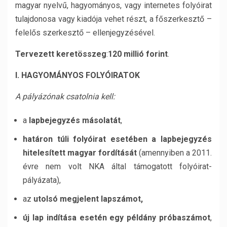
magyar nyelvű, hagyományos, vagy internetes folyóirat
tulajdonosa vagy kiadója vehet részt, a főszerkesztő –
felelős szerkesztő – ellenjegyzésével.
Tervezett keretösszeg
:
120 millió forint
.
I. HAGYOMÁNYOS FOLYÓIRATOK
A pályázónak csatolnia kell:
a
lapbejegyzés másolatát
,
határon túli folyóirat esetében a lapbejegyzés
hitelesített magyar fordítását
(amennyiben a 2011.
évre nem volt NKA által támogatott folyóirat-
pályázata),
az
utolsó megjelent lapszámot,
új lap indítása esetén egy példány próbaszámot
,