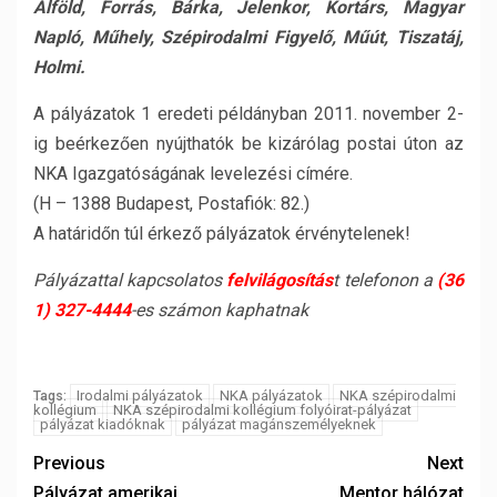
Alföld, Forrás, Bárka, Jelenkor, Kortárs, Magyar
Napló, Műhely, Szépirodalmi Figyelő, Műút, Tiszatáj,
Holmi.
A pályázatok 1 eredeti példányban 2011. november 2-
ig beérkezően nyújthatók be kizárólag postai úton az
NKA Igazgatóságának levelezési címére.
(H – 1388 Budapest, Postafiók: 82.)
A határidőn túl érkező pályázatok érvénytelenek!
Pályázattal kapcsolatos
felvilágosítás
t telefonon a
(36
1) 327-4444
-es számon kaphatnak
Irodalmi pályázatok
NKA pályázatok
NKA szépirodalmi
Tags:
kollégium
NKA szépirodalmi kollégium folyóirat-pályázat
pályázat kiadóknak
pályázat magánszemélyeknek
Previous
Next
Pályázat amerikai
Mentor hálózat