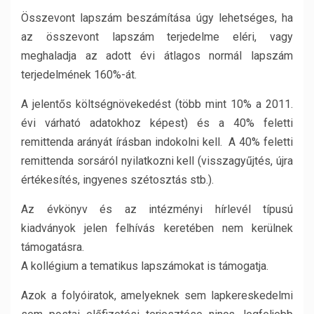
Összevont lapszám beszámítása úgy lehetséges, ha
az összevont lapszám terjedelme eléri, vagy
meghaladja az adott évi átlagos normál lapszám
terjedelmének 160%-át.
A jelentős költségnövekedést (több mint 10% a 2011.
évi várható adatokhoz képest) és a 40% feletti
remittenda arányát írásban indokolni kell. A 40% feletti
remittenda sorsáról nyilatkozni kell (visszagyűjtés, újra
értékesítés, ingyenes szétosztás stb.).
Az évkönyv és az intézményi hírlevél típusú
kiadványok jelen felhívás keretében nem kerülnek
támogatásra.
A kollégium a tematikus lapszámokat is támogatja.
Azok a folyóiratok, amelyeknek sem lapkereskedelmi