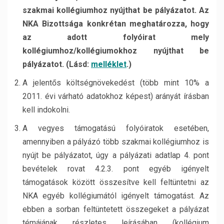
szakmai kollégiumhoz nyújthat be pályázatot. Az
NKA Bizottsága konkrétan meghatározza, hogy
az adott folyóirat mely
kollégiumhoz/kollégiumokhoz nyújthat be
pályázatot. (Lásd:
melléklet
.)
A jelentős költségnövekedést (több mint 10% a
2011. évi várható adatokhoz képest) arányát írásban
kell indokolni.
A vegyes támogatású folyóiratok esetében,
amennyiben a pályázó több szakmai kollégiumhoz is
nyújt be pályázatot, úgy a pályázati adatlap 4. pont
bevételek rovat 4.2.3. pont egyéb igényelt
támogatások között összesítve kell feltüntetni az
NKA egyéb kollégiumától igényelt támogatást. Az
ebben a sorban feltüntetett összegeket a pályázat
témájának részletes leírásában (kollégium