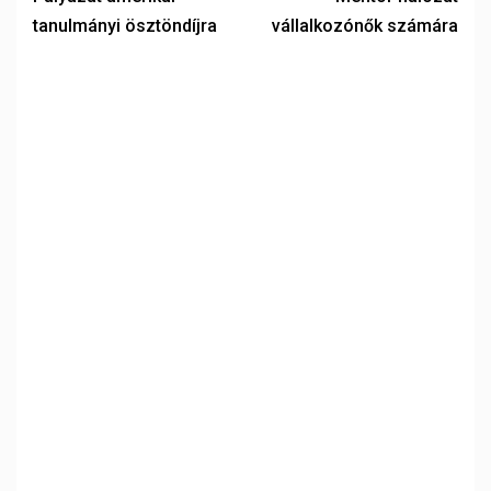
tanulmányi ösztöndíjra
vállalkozónők számára