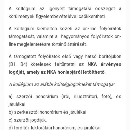
A kollégium az igényelt támogatási összeget a
körülmények figyelembevételével csökkentheti.
A kollégium kiemelten kezeli az on-line folyóiratok
támogatását, valamint a hagyományos folyóiratok on-
line megjelentetésre történő áttérését.
A támogatott folyóiratok első vagy hátsó borítójukon
(B1, B4) kötelesek feltüntetni az
NKA érvényes
logóját, amely az NKA honlapjáról letölthető.
A kollégium az alábbi költségjogcímeket támogatja:
a) szerzői honorárium (írói, illusztrátori, fotó), és
járulékai
b) szerkesztői honorárium és járulékai
c) szerzői jogdíjak,
d) fordítói, lektorálási honorárium, és járulékai